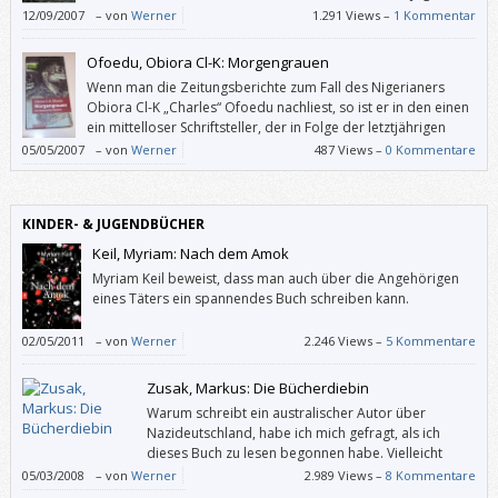
mit ihren Namen nichts mehr anfangen könnte: Sein
12/09/2007
–
von
Werner
1.291 Views –
1 Kommentar
ehemaliges Standardwerk “Wir Untertanen” gibt es derzeit nur
antiquarisch.
Ofoedu, Obiora Cl-K: Morgengrauen
Wenn man die Zeitungsberichte zum Fall des Nigerianers
Obiora Cl-K „Charles“ Ofoedu nachliest, so ist er in den einen
ein mittelloser Schriftsteller, der in Folge der letztjährigen
„Operation Spring“ zu Unrecht als Drogenboss verdächtigt
05/05/2007
–
von
Werner
487 Views –
0 Kommentare
und in Untersuchungshaft genommen wurde. In den anderen Zeitungen
kann man es scheinbar nicht fassen, dass die Staatsanwalt für diesen
Menschen Enthaftung beantragt hat.
KINDER- & JUGENDBÜCHER
Keil, Myriam: Nach dem Amok
Myriam Keil beweist, dass man auch über die Angehörigen
eines Täters ein spannendes Buch schreiben kann.
02/05/2011
–
von
Werner
2.246 Views –
5 Kommentare
Zusak, Markus: Die Bücherdiebin
Warum schreibt ein australischer Autor über
Nazideutschland, habe ich mich gefragt, als ich
dieses Buch zu lesen begonnen habe. Vielleicht
sollte man also wissen, dass Markus Zusaks Mutter
05/03/2008
–
von
Werner
2.989 Views –
8 Kommentare
aus Deutschland und sein Vater aus Österreich stammen und dass ihm