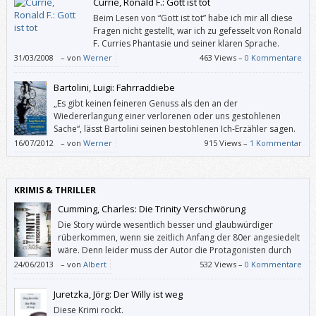
Currie, Ronald F.: Gott ist tot
Beim Lesen von “Gott ist tot” habe ich mir all diese
Fragen nicht gestellt, war ich zu gefesselt von Ronald
F. Curries Phantasie und seiner klaren Sprache.
31/03/2008
–
von
Werner
463 Views –
0 Kommentare
Bartolini, Luigi: Fahrraddiebe
„Es gibt keinen feineren Genuss als den an der
Wiedererlangung einer verlorenen oder uns gestohlenen
Sache“, lässt Bartolini seinen bestohlenen Ich-Erzähler sagen.
Und beschreibt uns das Rom der 1940er-Jahre.
16/07/2012
–
von
Werner
915 Views –
1 Kommentar
KRIMIS & THRILLER
Cumming, Charles: Die Trinity Verschwörung
Die Story würde wesentlich besser und glaubwürdiger
rüberkommen, wenn sie zeitlich Anfang der 80er angesiedelt
wäre. Denn leider muss der Autor die Protagonisten durch
allerlei Konstruktionen daran hindern, die moderne Technik
24/06/2013
–
von
Albert
532 Views –
0 Kommentare
logisch einzusetzen.
Juretzka, Jörg: Der Willy ist weg
Diese Krimi rockt.