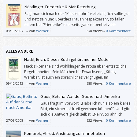
seine Eltern über die Bombenangriffe auf München und die
Nöstlinger: Friederike & Mai: Ritterburg
Judenverfolgung im Zweiten Weltkrieg erzählt haben.
Sagt man sich nach der “Klassenfahrt” vielleicht, “ich sollte gut
und nett sein und überdies Frauen respektieren”, so fallen
einem bei “Friederike” einerseits ganz nebenbei viele
persönliche Bilder und Sätze ein, die mit dem Thema
03/10/2007
–
von
Werner
578 Views –
0 Kommentare
“Außenseiter” zu tun haben, und andererseits möchte man doch selbst
rote Haare haben, wenn man damit fliegen könnte. Vor allen bösen
Menschen und Umständen einfach wegfliegen.
ALLES ANDERE
Hackl, Erich: Dieses Buch gehört meiner Mutter
Hackls Romane sind wohlklingende Prosa über entsetzliche
Begebenheiten. Sein Märchen für Erwachsene, „König
Wamba“, ist auch ein sprachliches Vergnügen. Im
Gedichtband „Dieses Buch gehört meiner Mutter“ aber
09/12/2013
–
von
Werner
688 Views –
0 Kommentare
bedient er sich einer gewöhnlichen Sprache in oft abgehacktem
Rhythmus. Und die gefällt mir nicht.
Gaus, Bettina: Auf der Suche nach Amerika
Gaus fragt im Vorwort: „Habe ich nun also ein klares
Bild, ein sicheres Urteil gewinnen können?“. Und gibt
sich die Antwort gleich selbst: „Nein“. So ähnlich
war’s bei mir auch: Dieses Buch ist ziemlich spurlos
27/08/2008
–
von
Werner
532 Views –
0 Kommentare
an mir vorübergegangen.
Komarek, Alfred: Anstiftung zum Innehalten