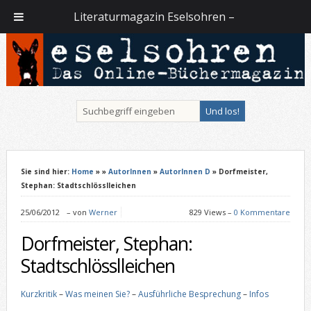
Literaturmagazin Eselsohren –
Sie sind hier:
Home
»
»
AutorInnen
»
AutorInnen D
» Dorfmeister,
Stephan: Stadtschlösslleichen
25/06/2012
–
von
Werner
829 Views –
0 Kommentare
Dorfmeister, Stephan:
Stadtschlösslleichen
Kurzkritik
–
Was meinen Sie?
–
Ausführliche Besprechung
–
Infos