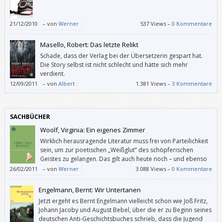
21/12/2010
–
von
Werner
537 Views –
0 Kommentare
Masello, Robert: Das letzte Relikt
Schade, dass der Verlag bei der Übersetzerin gespart hat.
Die Story selbst ist nicht schlecht und hätte sich mehr
verdient.
12/09/2011
–
von
Albert
1.381 Views –
3 Kommentare
SACHBÜCHER
Woolf, Virginia: Ein eigenes Zimmer
Wirklich herausragende Literatur muss frei von Parteilichkeit
sein, um zur poetischen „Weißglut” des schöpferischen
Geistes zu gelangen. Das gilt auch heute noch – und ebenso
für Männer.
26/02/2011
–
von
Werner
3.088 Views –
0 Kommentare
Engelmann, Bernt: Wir Untertanen
Jetzt ergeht es Bernt Engelmann vielleicht schon wie Joß Fritz,
Johann Jacoby und August Bebel, über die er zu Beginn seines
deutschen Anti-Geschichtsbuches schrieb, dass die Jugend