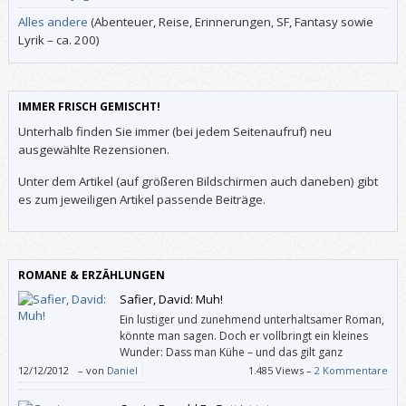
Alles andere
(Abenteuer, Reise, Erinnerungen, SF, Fantasy sowie
Lyrik – ca. 200)
IMMER FRISCH GEMISCHT!
Unterhalb finden Sie immer (bei jedem Seitenaufruf) neu
ausgewählte Rezensionen.
Unter dem Artikel (auf größeren Bildschirmen auch daneben) gibt
es zum jeweiligen Artikel passende Beiträge.
ROMANE & ERZÄHLUNGEN
Safier, David: Muh!
Ein lustiger und zunehmend unterhaltsamer Roman,
könnte man sagen. Doch er vollbringt ein kleines
Wunder: Dass man Kühe – und das gilt ganz
besonders für Stadtmenschen – zukünftig mit
12/12/2012
–
von
Daniel
1.485 Views –
2 Kommentare
anderen Augen sehen wird. Und insofern ein großartiges Plädoyer
dafür, auf vegetarische Ernährung umzusteigen.