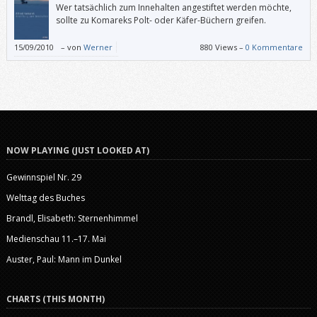
Wer tatsächlich zum Innehalten angestiftet werden möchte,
sollte zu Komareks Polt- oder Käfer-Büchern greifen.
15/09/2010
–
von
Werner
880 Views –
0 Kommentare
NOW PLAYING (JUST LOOKED AT)
Gewinnspiel Nr. 29
Welttag des Buches
Brandl, Elisabeth: Sternenhimmel
Medienschau 11.–17. Mai
Auster, Paul: Mann im Dunkel
CHARTS (THIS MONTH)