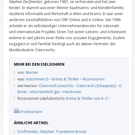
Stephan Dorfmeister,
geboren 1967, ist verheiratet und hat zwei
Kinder. Er stammt aus einer Wiener Kaufmanns- und Künstlerfamilie,
studierte Informatik und Wirtschaft in Wien und Krems. Er war unter
anderem Geschäftsführer von ORF Online und A-Online. Seit 1999
arbeitet er als selbständiger Unternehmensberater für nationale
und internationale Projekte. Einen Teil seiner Lebens- und Arbeitszeit
widmet er seit Jahren einer Reihe von sozialen Engagements. Zudem
engagiert er sich familiär bedingt auch als aktiver Vertreter der
Musikindustrie Österreichs.
MEHR BEI DEN ESELSOHREN
von:
Werner
was:
AutorInnen D
–
Krimis & Thriller
–
Rezensionen
wer/wie/wo:
Österreich (AutorIn)
–
Österreich (Schauplatz)
–
E-
Book
–
eher/ziemlich gut
–
Hardcover
Rezensionen (alphabetisch):
Krimis & Thriller von A–Z
–
Druckversion
ÄHNLICHE ARTIKEL
Dorfmeister, Stephan: Transitmordroute