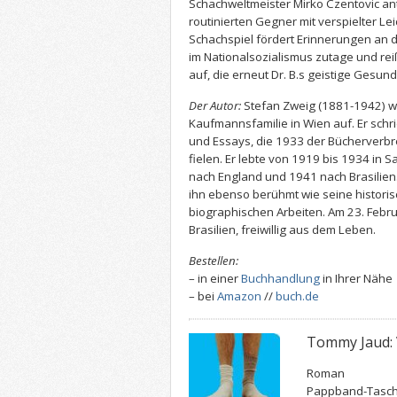
Schachweltmeister Mirko Czentovic an
routinierten Gegner mit verspielter Lei
Schachspiel fördert Erinnerungen an d
im Nationalsozialismus zutage und re
auf, die erneut Dr. B.s geistige Gesund
Der Autor:
Stefan Zweig (1881-1942) wu
Kaufmannsfamilie in Wien auf. Er schr
und Essays, die 1933 der Bücherverb
fielen. Er lebte von 1919 bis 1934 in S
nach England und 1941 nach Brasilien
ihn ebenso berühmt wie seine historis
biographischen Arbeiten. Am 23. Februa
Brasilien, freiwillig aus dem Leben.
Bestellen:
– in einer
Buchhandlung
in Ihrer Nähe
– bei
Amazon
//
buch.de
Tommy Jaud: V
Roman
Pappband-Tasc