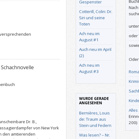
Buch
Gespenster
Nach
Cotterill, Colin: Dr.
such
Siri und seine
Toten
unte
Ach neu im
vielversprechenden
oder
August #1
sowi
Auch neu im April
(2)
Oder 
Ach neu im
 Schachnovelle
August #3
Roma
Krimi
henbuch
Sach
WURDE GERADE
Kind
ANGESEHEN
Alles
Bernières, Louis
Erinn
de: Traum aus
unscheinbare Dr. B.,
200)
Stein und Federn
 Passagierdampfer von New York
en den amtierenden
Was lesen? – Nr.