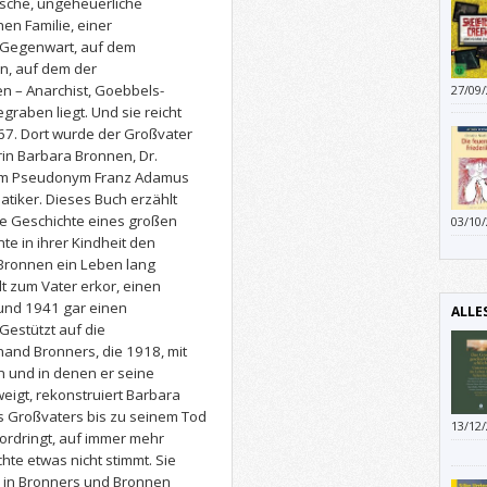
ische, ungeheuerliche
Kunst
hen Familie, einer
ausse
er Gegenwart, auf dem
Lobes
in, auf dem der
kann.
en – Anarchist, Goebbels-
27/09
graben liegt. Und sie reicht
67. Dort wurde der Großvater
rin Barbara Bronnen, Dr.
dem Pseudonym Franz Adamus
atiker. Dieses Buch erzählt
e Geschichte eines großen
03/10
fallen
e in ihrer Kindheit den
neben
 Bronnen ein Leben lang
die m
t zum Vater erkor, einen
und a
und 1941 gar einen
ALLE
Haare
Gestützt auf die
Vor a
and Bronners, die 1918, mit
einfa
 und in denen er seine
eigt, rekonstruiert Barbara
s Großvaters bis zu seinem Tod
13/12
 vordringt, auf immer mehr
hte etwas nicht stimmt. Sie
h in Bronners und Bronnen