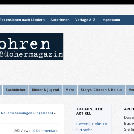
Rezensionen nach Ländern
AutorInnen
Verlage A–Z
Impressum
Sachbücher
Kinder & Jugend
Mehr
Storys, Glossen & Haikus
Ve
<<< ÄHNLICHE
ARCH
ARTIKEL
»
Neuerscheinungen (ungelesen)
»
Das i
Büch
Cotterill, Colin: Dr.
Sie f
Siri sieht
260 Views –
0 Kommentare