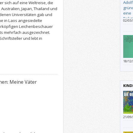
 sich auf eine Weltreise, die
n Australien, Japan, Thailand und
edenen Universitäten gab und
ine in Laos angesiedelte
02/03
das is
querköpfigen Leichenbeschauer
fragen
eits mehrfach ausgezeichnet.
Schriftsteller und lebt in
18/12
en: Meine Väter
KIND
21/09
Umwel
Winte
Felde