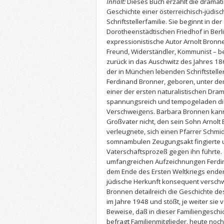
Inhalt:
Dieses Buch erzählt die dramat
Geschichte einer österreichisch-jüdisc
Schriftstellerfamilie. Sie beginnt in d
Dorotheenstädtischen Friedhof in Berl
expressionistische Autor Arnolt Bronn
Freund, Widerständler, Kommunist – be
zurück in das Auschwitz des Jahres 18
der in München lebenden Schriftstelle
Ferdinand Bronner, geboren, unter 
einer der ersten naturalistischen Dram
spannungsreich und tempogeladen di
Verschweigens. Barbara Bronnen kannt
Großvater nicht, den sein Sohn Arnolt
verleugnete, sich einen Pfarrer Schmid
somnambulen Zeugungsakt fingierte 
Vaterschaftsprozeß gegen ihn führte. 
umfangreichen Aufzeichnungen Ferdin
dem Ende des Ersten Weltkriegs enden
jüdische Herkunft konsequent verschw
Bronnen detailreich die Geschichte de
im Jahre 1948 und stößt, je weiter sie
Beweise, daß in dieser Familiengeschic
befragt Familienmitglieder, heute noc