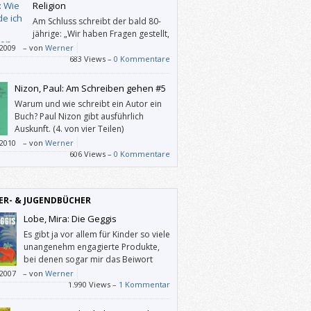
Religion
Am Schluss schreibt der bald 80-
jährige: „Wir haben Fragen gestellt,
die ohne Antwort geblieben sind (–
/2009
–
von
Werner
t ein bisschen untertrieben; Anm.). Wir
683 Views –
0 Kommentare
 weiter.“
Nizon, Paul: Am Schreiben gehen #5
Warum und wie schreibt ein Autor ein
Buch? Paul Nizon gibt ausführlich
Auskunft. (4. von vier Teilen)
/2010
–
von
Werner
606 Views –
0 Kommentare
ER- & JUGENDBÜCHER
Lobe, Mira: Die Geggis
Es gibt ja vor allem für Kinder so viele
unangenehm engagierte Produkte,
bei denen sogar mir das Beiwort
“Gutmenschen-” einfällt (wie etwa ein
/2007
–
von
Werner
t-Würfelspiel, wo man wegen “mit Laub
1.990 Views –
1 Kommentar
rquartier für Igel schaffen” um sieben
r vorrücken darf, aber wegen “zuviel