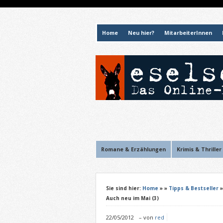
Home
Neu hier?
MitarbeiterInnen
Romane & Erzählungen
Krimis & Thriller
Sie sind hier:
Home
»
»
Tipps & Bestseller
Auch neu im Mai (3)
22/05/2012
–
von
red