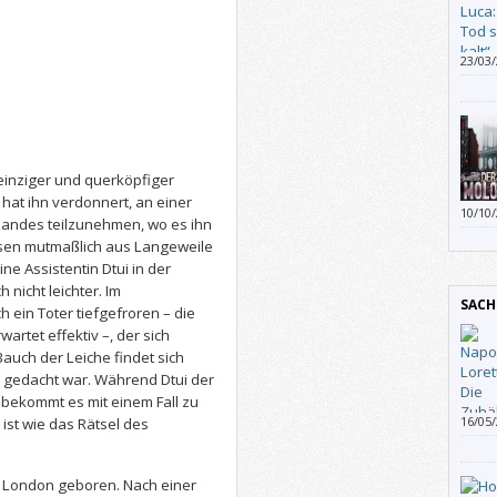
23/03
Kreis
und is
Zusam
verwe
aufzu
spann
 einziger und querköpfiger
Ungeh
hat ihn verdonnert, an einer
10/10
viell
Landes teilzunehmen, wo es ihn
Diese
ssen mutmaßlich aus Langeweile
Hinte
ine Assistentin Dtui in der
dadur
 nicht leichter. Im
SACH
ein Toter tiefgefroren – die
rtet effektiv –, der sich
Bauch der Leiche findet sich
ri gedacht war. Während Dtui der
 bekommt es mit einem Fall zu
16/05
ist wie das Rätsel des
Anein
würde
werde
in London geboren. Nach einer