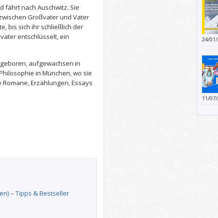
d fährt nach Auschwitz. Sie
 zwischen Großvater und Vater
e, bis sich ihr schließlich der
ater entschlüsselt, ein
24/01
Mensc
dadur
n geboren, aufgewachsen in
 Philosophie in München, wo sie
iche Romane, Erzählungen, Essays
11/07
“Tiger
en)
–
Tipps & Bestseller