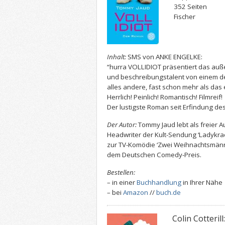
352 Seiten
Fischer
Inhalt:
SMS von ANKE ENGELKE:
“hurra VOLLIDIOT präsentiert das au
und beschreibungstalent von einem de
alles andere, fast schon mehr als das 
Herrlich! Peinlich! Romantisch! Filmreif!
Der lustigste Roman seit Erfindung d
Der Autor:
Tommy Jaud lebt als freier Aut
Headwriter der Kult-Sendung ‘Ladykra
zur TV-Komödie ‘Zwei Weihnachtsmänn
dem Deutschen Comedy-Preis.
Bestellen:
– in einer
Buchhandlung
in Ihrer Nähe
– bei
Amazon
//
buch.de
Colin Cotteril