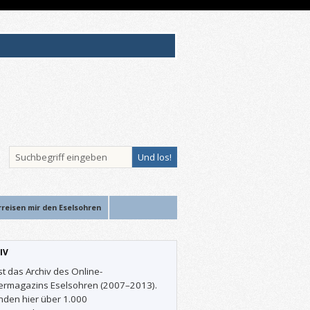
rreisen mir den Eselsohren
IV
st das Archiv des Online-
ermagazins Eselsohren (2007–2013).
inden hier über 1.000