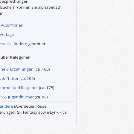
besprechungen:
 Büchern können Sie alphabetisch
en:
r
Autor*innen
Verlage
e
nach Ländern
geordnet.
über Kategorien:
ne & Erzählungen
(ca. 460)
s & Thriller
(ca. 200)
bücher und Ratgeber
(ca. 175)
er- & Jugendbücher
(ca. 90)
 andere
(Abenteuer, Reise,
erungen, SF, Fantasy sowie Lyrik – ca.