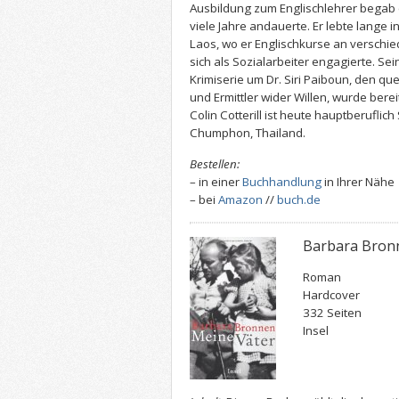
Ausbildung zum Englischlehrer begab er
viele Jahre andauerte. Er lebte lange i
Laos, wo er Englischkurse an verschi
sich als Sozialarbeiter engagierte. Se
Krimiserie um Dr. Siri Paiboun, den 
und Ermittler wider Willen, wurde ber
Colin Cotterill ist heute hauptberuflich 
Chumphon, Thailand.
Bestellen:
– in einer
Buchhandlung
in Ihrer Nähe
– bei
Amazon
//
buch.de
Barbara Bronn
Roman
Hardcover
332 Seiten
Insel