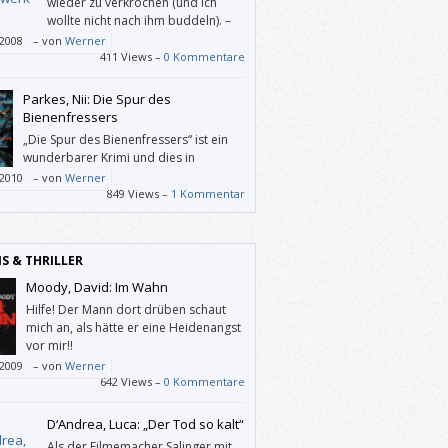
wieder zu verkrochen (und ich
wollte nicht nach ihm buddeln). –
Andere aber mögen mit diesem
/2008
–
von
Werner
ein ihr vergnügtes Auslangen gut und gerne
411 Views –
0 Kommentare
n.
Parkes, Nii: Die Spur des
Bienenfressers
„Die Spur des Bienenfressers“ ist ein
wunderbarer Krimi und dies in
mindestens zweifacher Hinsicht.
/2010
–
von
Werner
849 Views –
1 Kommentar
IS & THRILLER
Moody, David: Im Wahn
Hilfe! Der Mann dort drüben schaut
mich an, als hätte er eine Heidenangst
vor mir!!
/2009
–
von
Werner
642 Views –
0 Kommentare
D‘Andrea, Luca: „Der Tod so kalt“
Als der Filmemacher Salinger mit