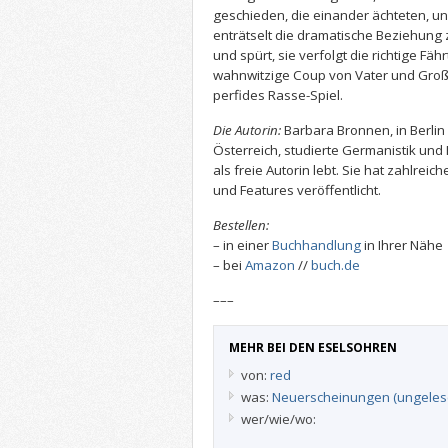
geschieden, die einander ächteten, un
enträtselt die dramatische Beziehung
und spürt, sie verfolgt die richtige Fährt
wahnwitzige Coup von Vater und Großv
perfides Rasse-Spiel.
Die Autorin:
Barbara Bronnen, in Berli
Österreich, studierte Germanistik und
als freie Autorin lebt. Sie hat zahlre
und Features veröffentlicht.
Bestellen:
– in einer
Buchhandlung
in Ihrer Nähe
– bei
Amazon
//
buch.de
–––
MEHR BEI DEN ESELSOHREN
von:
red
was:
Neuerscheinungen (ungeles
wer/wie/wo: