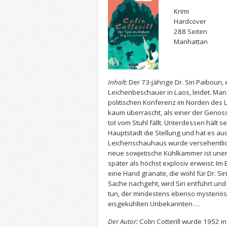
Krimi
Hardcover
288 Seiten
Manhattan
Inhalt:
Der 73-jährige Dr. Siri Paiboun,
Leichenbeschauer in Laos, leidet. Man 
politischen Konferenz im Norden des 
kaum überrascht, als einer der Geno
tot vom Stuhl fällt. Unterdessen hält se
Hauptstadt die Stellung und hat es auch
Leichenschauhaus wurde versehentlich 
neue sowjetische Kühlkammer ist unerwa
später als höchst explosiv erweist: Im 
eine Hand granate, die wohl für Dr. Si
Sache nachgeht, wird Siri entführt und
tun, der mindestens ebenso mysteriös 
eisgekühlten Unbekannten …
Der Autor:
Colin Cotterill wurde 1952 