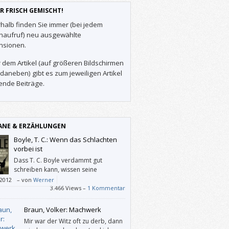
R FRISCH GEMISCHT!
halb finden Sie immer (bei jedem
enaufruf) neu ausgewählte
nsionen.
 dem Artikel (auf größeren Bildschirmen
daneben) gibt es zum jeweiligen Artikel
ende Beiträge.
NE & ERZÄHLUNGEN
Boyle, T. C.: Wenn das Schlachten
vorbei ist
Dass T. C. Boyle verdammt gut
schreiben kann, wissen seine
LeserInnen und er selbst. Schade,
/2012
–
von
Werner
er seit längerem keine geeignete Form
3.466 Views –
1 Kommentar
für seine Kunst findet.
Braun, Volker: Machwerk
Mir war der Witz oft zu derb, dann