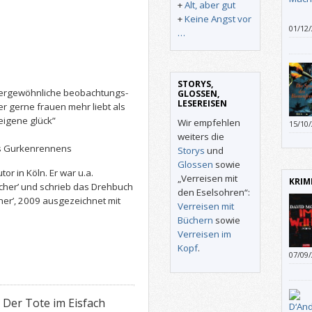
+
Alt, aber gut
+
Keine Angst vor
01/12
…
Büchl
finde
STORYS,
ßergewöhnliche beobachtungs-
GLOSSEN,
LESEREISEN
r gerne frauen mehr liebt als
eigene glück”
Wir empfehlen
15/10
weiters die
es Gurkenrennens
Storys
und
Glossen
sowie
or in Köln. Er war u.a.
„Verreisen mit
KRIM
cher’ und schrieb das Drehbuch
den Eselsohren“:
er’, 2009 ausgezeichnet mit
Verreisen mit
Büchern
sowie
Verreisen im
Kopf
.
07/09
l: Der Tote im Eisfach