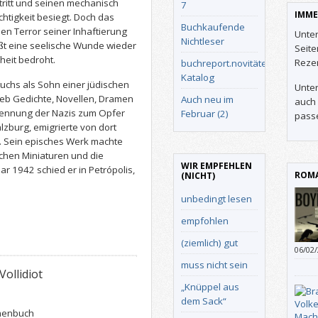
tritt und seinen mechanisch
7
IMME
chtigkeit besiegt. Doch das
Buchkaufende
en Terror seiner Inhaftierung
Unter
Nichtleser
ißt eine seelische Wunde wieder
Seit
heit bedroht.
Reze
buchreport.novitäten-
Katalog
chs als Sohn einer jüdischen
Unter
ieb Gedichte, Novellen, Dramen
Auch neu im
auch 
rennung der Nazis zum Opfer
Februar (2)
pass
alzburg, emigrierte von dort
. Sein episches Werk machte
chen Miniaturen und die
WIR EMPFEHLEN
r 1942 schied er in Petrópolis,
ROMA
(NICHT)
unbedingt lesen
empfohlen
(ziemlich) gut
06/02
dass 
muss nicht sein
ollidiot
mehr 
„Knüppel aus
dem Sack“
henbuch