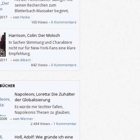
seinen Recherchen zum
Bletterbach-Massaker beginnt,
ahnt man noch nicht, welch weite
/2017
–
von
Heike
e seine Nachforschungen ergeben werden,
165 Views –
0 Kommentare
t von Beginn an gefesselt. All die
menhänge der einzelnen Protagonisten,
Harrison, Colin: Der Moloch
bt wie ein Spinnennetz, das sich langsam
In Sachen Stimmung und Charaktere
lösen scheint, machen die Geschichte sehr
nicht nur für New-York-Fans eine klare
end und lebhaft. Lebt dieses menschliche
Empfehlung.
euer noch im Ort? Unterhält sich Salinger
/2011
–
von
Albert
eicht gerade mit ihm ohne es zu wissen?
842 Views –
0 Kommentare
 Gedanken hat man beim Lesen ständig im
rkopf und die Geschichte bekommt
ch ungeheure Spannung und Dramatik.
BÜCHER
Napoleoni, Loretta: Die Zuhälter
der Globalisierung
Es würde mir leichter fallen,
Napoleonis Thesen zu glauben,
wenn das Buch nicht aus einer
/2008
–
von
Werner
anderreihung von Behauptungen bestehen
2.434 Views –
1 Kommentar
, die mit (angeblichen) Fakten untermauert
n.
Holl, Adolf: Wie gründe ich eine