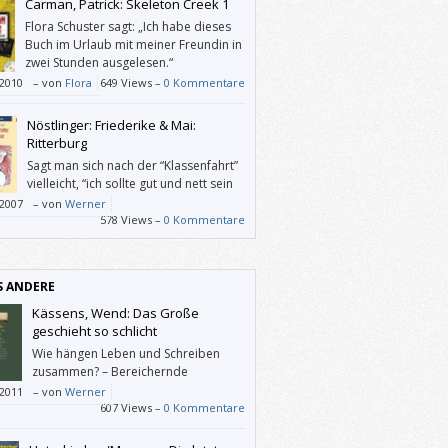
Carman, Patrick: Skeleton Creek 1
dünger auf den Feldern” Zweimal
Flora Schuster sagt: „Ich habe dieses
tzen muss) und angesichts derer man Mira
Buch im Urlaub mit meiner Freundin in
 “Die Geggis” gar nicht hoch genug loben
zwei Stunden ausgelesen.“
/2010
–
von
Flora
649 Views –
0 Kommentare
Nöstlinger: Friederike & Mai:
Ritterburg
Sagt man sich nach der “Klassenfahrt”
vielleicht, “ich sollte gut und nett sein
und überdies Frauen respektieren”, so
/2007
–
von
Werner
 einem bei “Friederike” einerseits ganz
578 Views –
0 Kommentare
bei viele persönliche Bilder und Sätze ein,
it dem Thema “Außenseiter” zu tun haben,
ndererseits möchte man doch selbst rote
S ANDERE
 haben, wenn man damit fliegen könnte.
llen bösen Menschen und Umständen
Kässens, Wend: Das Große
ch wegfliegen.
geschieht so schlicht
Wie hängen Leben und Schreiben
zusammen? – Bereichernde
Interviews mit SchriftstellerInnen.
/2011
–
von
Werner
607 Views –
0 Kommentare