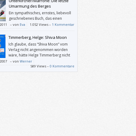
Unterkircher/Marrone: Die letzte
Umarmung des Berges
Ein sympathisches, ernstes, liebevoll
geschriebenes Buch, das einen
„Helden der Berge“ zu einem
/2011
–
von
Eva
1.052 Views –
1 Kommentar
hen macht, ohne ihm seine Einzigartigkeit
ch zu nehmen.
Timmerberg, Helge: Shiva Moon
Ich glaube, dass “Shiva Moon” vom
Verlag nicht angenommen worden
wäre, hätte Helge Timmerberg nicht
schon so launige Stories wie etwa
/2007
–
von
Werner
 fressen keine Yogis” veröffentlicht gehabt.
589 Views –
0 Kommentare