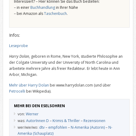
Interessiert? – Hier können Sie das Buch bestellen:
– in einer
Buchhandlung
in Ihrer Nähe
– bei Amazon als
Taschenbuch
.
Infos:
Leseprobe
Harry Dolan,
geboren in Rome, New York, studierte Philosophie an
der Colgate University und der University of North Carolina und
arbeitete mehrere Jahre als freier Redakteur. Er lebt heute in Ann
Arbor, Michigan.
Mehr über Harry Dolan
bei www.harrydolan.com (und über
Petrocelli
bei Wikipedia).
MEHR BEI DEN ESELSOHREN
von:
Werner
was:
AutorInnen D
–
Krimis & Thriller
–
Rezensionen
wer/wie/wo:
dtv
–
empfohlen
–
N-Amerika (Autorin)
–
N-
Amerika (Schauplatz)