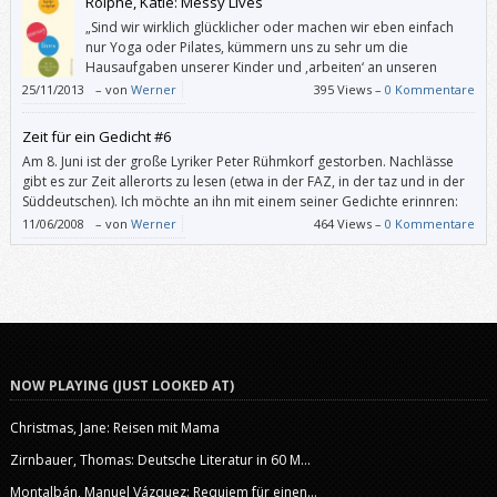
Roiphe, Katie: Messy Lives
haben. Außerdem muss […]
„Sind wir wirklich glücklicher oder machen wir eben einfach
nur Yoga oder Pilates, kümmern uns zu sehr um die
Hausaufgaben unserer Kinder und ,arbeiten‘ an unseren
Beziehungen?“
25/11/2013
–
von
Werner
395 Views –
0 Kommentare
Zeit für ein Gedicht #6
Am 8. Juni ist der große Lyriker Peter Rühmkorf gestorben. Nachlässe
gibt es zur Zeit allerorts zu lesen (etwa in der FAZ, in der taz und in der
Süddeutschen). Ich möchte an ihn mit einem seiner Gedichte erinnren:
Elegie Gruß aus Köln – die bleiche Trauerkarte, die am Rand noch grad
11/06/2008
–
von
Werner
464 Views –
0 Kommentare
die Fassung wahrt, würde- […]
NOW PLAYING (JUST LOOKED AT)
Christmas, Jane: Reisen mit Mama
Zirnbauer, Thomas: Deutsche Literatur in 60 M...
Montalbán, Manuel Vázquez: Requiem für einen...