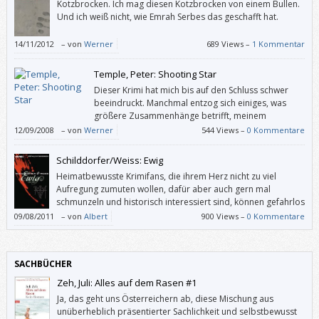
Kotzbrocken. Ich mag diesen Kotzbrocken von einem Bullen.
Und ich weiß nicht, wie Emrah Serbes das geschafft hat.
14/11/2012
–
von
Werner
689 Views –
1 Kommentar
Temple, Peter: Shooting Star
Dieser Krimi hat mich bis auf den Schluss schwer
beeindruckt. Manchmal entzog sich einiges, was
größere Zusammenhänge betrifft, meinem
Verständnis, weil Temple auch ein wenig für
12/09/2008
–
von
Werner
544 Views –
0 Kommentare
“Eingeweihte” schreibt.
Schilddorfer/Weiss: Ewig
Heimatbewusste Krimifans, die ihrem Herz nicht zu viel
Aufregung zumuten wollen, dafür aber auch gern mal
schmunzeln und historisch interessiert sind, können gefahrlos
zugreifen.
09/08/2011
–
von
Albert
900 Views –
0 Kommentare
SACHBÜCHER
Zeh, Juli: Alles auf dem Rasen #1
Ja, das geht uns Österreichern ab, diese Mischung aus
unüberheblich präsentierter Sachlichkeit und selbstbewusst