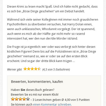
Diesen Krimi zu lesen macht Spaß. Und ich hätte nicht gedacht, dass
es sich bei „Böse Dinge geschehen“ um ein Debüt handelt.
Während sich viele seiner KollegInnen mit immer noch grauslicheren
Psychothrillern zu überbieten versuchen, hat Harry Dolan einen,
wenn auch unklassischen, Whodunnit vorgelegt. Der ist spannend,
auch wenn es mich ab der Hälfte gar nicht mehr so rasend
interessiert hat, wer den nun der/die Mörder ist/sind.
Die Frage ist ja eigentlich: wer oder was verbirgt sich hinter diesen
köstlichen Figuren! Denn bis auf die PolizistInnen ist in „Böse Dinge
geschehen“ niemand so, wie er oder sie auf den ersten Blick
erscheint. Und sogar der dritte Blick kann trügen …
Werner gibt
(4,5 von 5 Eselsohren)
Bewerten, kommentieren, kaufen
Haben
Sie
dieses Buch gelesen?
Bewerten Sie es mit nur einem Klick!
– 3 Leser/in/nen geben Ø 4,00 von 5 Punkten
Sie können auch
einen Kommentar schreiben
.