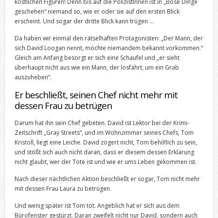
köstlichen Figuren! Denn bis auf die PolizistInnen ist in „Böse Dinge
geschehen“ niemand so, wie er oder sie auf den ersten Blick
erscheint. Und sogar der dritte Blick kann trügen …
Da haben wir einmal den rätselhaften Protagonisten: „Der Mann, der
sich David Loogan nennt, möchte niemandem bekannt vorkommen.“
Gleich am Anfang besorgt er sich eine Schaufel und „er sieht
überhaupt nicht aus wie ein Mann, der losfährt, um ein Grab
auszuheben“.
Er beschließt, seinen Chef nicht mehr mit
dessen Frau zu betrügen
Darum hat ihn sein Chef gebeten. David ist Lektor bei der Krimi-
Zeitschrift „Gray Streets“, und im Wohnzimmer seines Chefs, Tom
Kristoll, liegt eine Leiche. David zögert nicht, Tom behilflich zu sein,
und stößt sich auch nicht daran, dass er diesem dessen Erklärung
nicht glaubt, wer der Tote ist und wie er ums Leben gekommen ist.
Nach dieser nächtlichen Aktion beschließt er sogar, Tom nicht mehr
mit dessen Frau Laura zu betrügen.
Und wenig später ist Tom tot. Angeblich hat er sich aus dem
Bürofenster gestürzt. Daran zweifelt nicht nur David, sondern auch