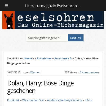
Literaturmagazin Eselsohren –
Sie sind hier:
Home
»
»
AutorInnen
»
AutorInnen D
» Dolan, Harry: Böse
Dinge geschehen
10/12/2010
–
von
Werner
637 Views –
0 Kommentare
Dolan, Harry: Böse Dinge
geschehen
Kurzkritik
–
Was meinen Sie?
–
Ausführliche Besprechung
–
Infos