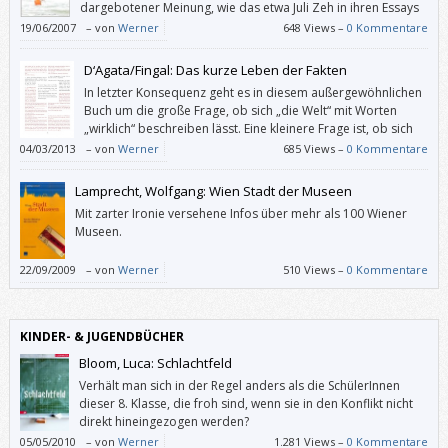
dargebotener Meinung, wie das etwa Juli Zeh in ihren Essays
handhabt.
19/06/2007
–
von
Werner
648 Views –
0 Kommentare
D‘Agata/Fingal: Das kurze Leben der Fakten
In letzter Konsequenz geht es in diesem außergewöhnlichen
Buch um die große Frage, ob sich „die Welt“ mit Worten
„wirklich“ beschreiben lässt. Eine kleinere Frage ist, ob sich
die angeblich objektiven Journalisten von D‘Agata mit seinen
04/03/2013
–
von
Werner
685 Views –
0 Kommentare
bewussten „verdeutlichenden Lügen“ tatsächlich unterscheiden. Und
wen das außer zum Beispiel einen überambitionierten Faktenchecker
Lamprecht, Wolfgang: Wien Stadt der Museen
überhaupt kümmert.
Mit zarter Ironie versehene Infos über mehr als 100 Wiener
Museen.
22/09/2009
–
von
Werner
510 Views –
0 Kommentare
KINDER- & JUGENDBÜCHER
Bloom, Luca: Schlachtfeld
Verhält man sich in der Regel anders als die SchülerInnen
dieser 8. Klasse, die froh sind, wenn sie in den Konflikt nicht
direkt hineingezogen werden?
05/05/2010
–
von
Werner
1.281 Views –
0 Kommentare