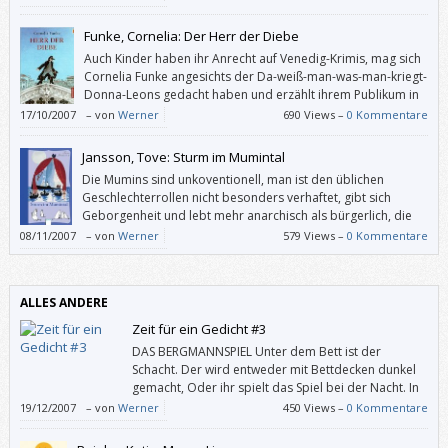
Funke, Cornelia: Der Herr der Diebe
Auch Kinder haben ihr Anrecht auf Venedig-Krimis, mag sich
Cornelia Funke angesichts der Da-weiß-man-was-man-kriegt-
Donna-Leons gedacht haben und erzählt ihrem Publikum in
“Der Herr der Diebe” eine anspruchsvolle Geschichte mit
17/10/2007
–
von
Werner
690 Views –
0 Kommentare
vielen überraschenden Drehungen und Wendungen.
Jansson, Tove: Sturm im Mumintal
Die Mumins sind unkoventionell, man ist den üblichen
Geschlechterrollen nicht besonders verhaftet, gibt sich
Geborgenheit und lebt mehr anarchisch als bürgerlich, die
Erwachsenen sind auch kindlich und die Kinder zum Teil sehr
08/11/2007
–
von
Werner
579 Views –
0 Kommentare
erwachsen, und es bereitet Jung wie Alt großes Vergnügen, in diese Welt
einzutauchen, welche die finnlandschwedische Malerin und
Schriftstellerin Tove Jansson ab 1945 geschaffen hat.
ALLES ANDERE
Zeit für ein Gedicht #3
DAS BERGMANNSPIEL Unter dem Bett ist der
Schacht. Der wird entweder mit Bettdecken dunkel
gemacht, Oder ihr spielt das Spiel bei der Nacht. In
den Schacht schüttet ihr erst recht viel Kohlen. Die
19/12/2007
–
von
Werner
450 Views –
0 Kommentare
muss der Bergmann auf dem Bauche herausholen. Ein Licht oder
Spirituskocher und zum Graben Eine Schaufel muss jeder Bergmann