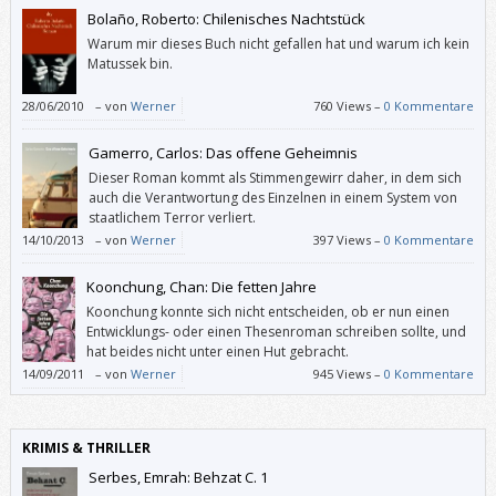
Bolaño, Roberto: Chilenisches Nachtstück
Warum mir dieses Buch nicht gefallen hat und warum ich kein
Matussek bin.
28/06/2010
–
von
Werner
760 Views –
0 Kommentare
Gamerro, Carlos: Das offene Geheimnis
Dieser Roman kommt als Stimmengewirr daher, in dem sich
auch die Verantwortung des Einzelnen in einem System von
staatlichem Terror verliert.
14/10/2013
–
von
Werner
397 Views –
0 Kommentare
Koonchung, Chan: Die fetten Jahre
Koonchung konnte sich nicht entscheiden, ob er nun einen
Entwicklungs- oder einen Thesenroman schreiben sollte, und
hat beides nicht unter einen Hut gebracht.
14/09/2011
–
von
Werner
945 Views –
0 Kommentare
KRIMIS & THRILLER
Serbes, Emrah: Behzat C. 1