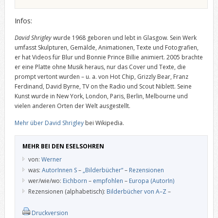
Infos:
David Shrigley
wurde 1968 geboren und lebt in Glasgow. Sein Werk
umfasst Skulpturen, Gemälde, Animationen, Texte und Fotografien,
er hat Videos für Blur und Bonnie Prince Billie animiert. 2005 brachte
er eine Platte ohne Musik heraus, nur das Cover und Texte, die
prompt vertont wurden – u. a. von Hot Chip, Grizzly Bear, Franz
Ferdinand, David Byrne, TV on the Radio und Scout Niblett. Seine
Kunst wurde in New York, London, Paris, Berlin, Melbourne und
vielen anderen Orten der Welt ausgestellt.
Mehr über David Shrigley
bei Wikipedia.
MEHR BEI DEN ESELSOHREN
von:
Werner
was:
AutorInnen S
–
„Bilderbücher“
–
Rezensionen
wer/wie/wo:
Eichborn
–
empfohlen
–
Europa (AutorIn)
Rezensionen (alphabetisch):
Bilderbücher von A–Z
–
Druckversion