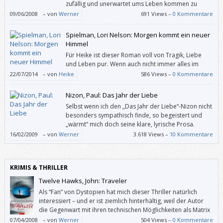
zufällig und unerwartet ums Leben kommen zu
lassen? – Jetzt, nach der Lektüre von Nizons “Stolz”,
09/06/2008
–
von
Werner
691 Views –
0 Kommentare
weiß ich, dass das nicht wirklich funktioniert. Und hier stirbt die Titelfigur
nicht einmal völlig überraschend.
Spielman, Lori Nelson: Morgen kommt ein neuer
Himmel
Für Heike ist dieser Roman voll von Tragik, Liebe
und Leben pur. Wenn auch nicht immer alles im
Leben zu einem Happy End führt – diese Geschichte
22/07/2014
–
von
Heike
586 Views –
0 Kommentare
macht dennoch Mut und bescherte mir rührende, nachdenkliche und
unterhaltsame Lesestunden.
Nizon, Paul: Das Jahr der Liebe
Selbst wenn ich den „Das Jahr der Liebe“-Nizon nicht
besonders sympathisch finde, so begeistert und
„wärmt“ mich doch seine klare, lyrische Prosa.
16/02/2009
–
von
Werner
3.618 Views –
10 Kommentare
KRIMIS & THRILLER
Twelve Hawks, John: Traveler
Als “Fan” von Dystopien hat mich dieser Thriller natürlich
interessiert – und er ist ziemlich hinterhältig, weil der Autor
die Gegenwart mit ihren technischen Möglichkeiten als Matrix
für die Beschreibung einer total überwachten Gesellschaft
07/04/2008
–
von
Werner
504 Views –
0 Kommentare