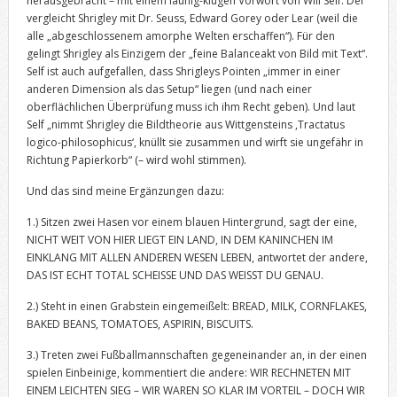
herausgebracht – mit einem launig-klugen Vorwort von Will Self. Der
vergleicht Shrigley mit Dr. Seuss, Edward Gorey oder Lear (weil die
alle „abgeschlossenem amorphe Welten erschaffen“). Für den
gelingt Shrigley als Einzigem der „feine Balanceakt von Bild mit Text“.
Self ist auch aufgefallen, dass Shrigleys Pointen „immer in einer
anderen Dimension als das Setup“ liegen (und nach einer
oberflächlichen Überprüfung muss ich ihm Recht geben). Und laut
Self „nimmt Shrigley die Bildtheorie aus Wittgensteins ,Tractatus
logico-philosophicus‘, knüllt sie zusammen und wirft sie ungefähr in
Richtung Papierkorb“ (– wird wohl stimmen).
Und das sind meine Ergänzungen dazu:
1.) Sitzen zwei Hasen vor einem blauen Hintergrund, sagt der eine,
NICHT WEIT VON HIER LIEGT EIN LAND, IN DEM KANINCHEN IM
EINKLANG MIT ALLEN ANDEREN WESEN LEBEN, antwortet der andere,
DAS IST ECHT TOTAL SCHEISSE UND DAS WEISST DU GENAU.
2.) Steht in einen Grabstein eingemeißelt: BREAD, MILK, CORNFLAKES,
BAKED BEANS, TOMATOES, ASPIRIN, BISCUITS.
3.) Treten zwei Fußballmannschaften gegeneinander an, in der einen
spielen Einbeinige, kommentiert die andere: WIR RECHNETEN MIT
EINEM LEICHTEN SIEG – WIR WAREN SO KLAR IM VORTEIL – DOCH WIR