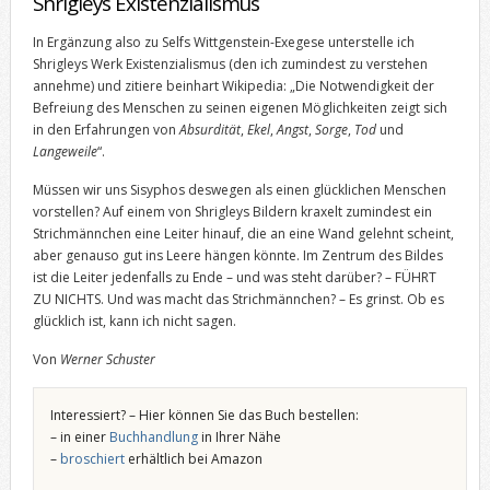
Shrigleys Existenzialismus
In Ergänzung also zu Selfs Wittgenstein-Exegese unterstelle ich
Shrigleys Werk Existenzialismus (den ich zumindest zu verstehen
annehme) und zitiere beinhart Wikipedia: „Die Notwendigkeit der
Befreiung des Menschen zu seinen eigenen Möglichkeiten zeigt sich
in den Erfahrungen von
Absurdität
,
Ekel
,
Angst
,
Sorge
,
Tod
und
Langeweile
“.
Müssen wir uns Sisyphos deswegen als einen glücklichen Menschen
vorstellen? Auf einem von Shrigleys Bildern kraxelt zumindest ein
Strichmännchen eine Leiter hinauf, die an eine Wand gelehnt scheint,
aber genauso gut ins Leere hängen könnte. Im Zentrum des Bildes
ist die Leiter jedenfalls zu Ende – und was steht darüber? – FÜHRT
ZU NICHTS. Und was macht das Strichmännchen? – Es grinst. Ob es
glücklich ist, kann ich nicht sagen.
Von
Werner Schuster
Interessiert? – Hier können Sie das Buch bestellen:
– in einer
Buchhandlung
in Ihrer Nähe
–
broschiert
erhältlich bei Amazon