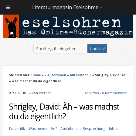
Literaturmagazin Eselsohren –
Sie sind hier:
Home
»
»
AutorInnen
»
AutorInnen S
» Shrigley, David: Äh
– was machst du da eigentlich?
09/09/2010
–
von
Werner
1.143 Views –
0 Kommentare
Shrigley, David: Äh – was machst
du da eigentlich?
Kurzkritik
–
Was meinen Sie?
–
Ausführliche Besprechung
–
Infos