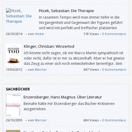
benutzt.
Fitzek, Sebastian: Die Therapie
In rasantem Tempo wird man immer tiefer in die
Vergangenheit und Gegenwart der Figuren geführt
und wird mit perfekt und treffsicher platzierten
Cliffhangern ständig zum Weiterlesen animiert. Man
26/10/2014
–
von
Heike
118 Views –
0 Kommentare
kann das Buch einfach nicht am Ende eines Kapitels weglegen – man will
endlich die Wahrheit um das Verschwinden der kleinen Josy wissen.
Klinger, Christian: Winzertod
Ich könnte nicht sagen, ob mir Marco Martin sympathisch ist
oder nicht, dafür ist er mir zu skizzenhaft. Aber er hat gewiss
das Zeug zu einer sich noch entwickelnden Serienfigur. Sein
erster großer Fall gemahnt an beschaulich-britische (oder
13/06/2012
–
von
Werner
647 Views –
0 Kommentare
gemütlich-wienerische) Whodunits.
SACHBÜCHER
Enzensberger, Hans Magnus: Über Literatur
Beinahe hätte mir Enzensberger das Bücher-Kritisieren
ausgetrieben.
26/10/2009
–
von
Werner
604 Views –
0 Kommentare