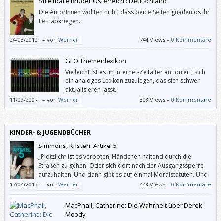
Streitbare Brüder Österreich : Deutschland
Die AutorInnen wollten nicht, dass beide Seiten gnadenlos ihr
Fett abkriegen.
24/03/2010
–
von
Werner
744 Views –
0 Kommentare
GEO Themenlexikon
Vielleicht ist es im Internet-Zeitalter antiquiert, sich
ein analoges Lexikon zuzulegen, das sich schwer
aktualisieren lässt.
11/09/2007
–
von
Werner
808 Views –
0 Kommentare
KINDER- & JUGENDBÜCHER
Simmons, Kristen: Artikel 5
„Plötzlich“ ist es verboten, Händchen haltend durch die
Straßen zu gehen. Oder sich dort nach der Ausgangssperre
aufzuhalten. Und dann gibt es auf einmal Moralstatuten. Und
eine Polizei mit mehr Befugnissen. Schließlich verschwinden
17/04/2013
–
von
Werner
448 Views –
0 Kommentare
Menschen. Die werden schon etwas angestellt haben. Wer rechnet denn
damit, dass es auch eine/n selbst treffen könnte?
MacPhail, Catherine: Die Wahrheit über Derek
Moody