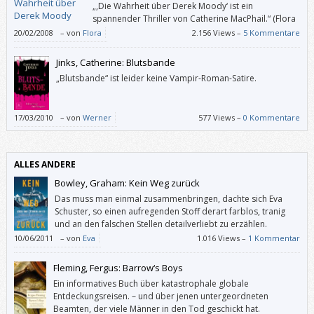
„,Die Wahrheit über Derek Moody‘ ist ein
spannender Thriller von Catherine MacPhail.“ (Flora
Schuster (dzt. 10 Jahre alt))
20/02/2008
–
von
Flora
2.156 Views –
5 Kommentare
Jinks, Catherine: Blutsbande
„Blutsbande“ ist leider keine Vampir-Roman-Satire.
17/03/2010
–
von
Werner
577 Views –
0 Kommentare
ALLES ANDERE
Bowley, Graham: Kein Weg zurück
Das muss man einmal zusammenbringen, dachte sich Eva
Schuster, so einen aufregenden Stoff derart farblos, tranig
und an den falschen Stellen detailverliebt zu erzählen.
10/06/2011
–
von
Eva
1.016 Views –
1 Kommentar
Fleming, Fergus: Barrow‘s Boys
Ein informatives Buch über katastrophale globale
Entdeckungsreisen. – und über jenen untergeordneten
Beamten, der viele Männer in den Tod geschickt hat.