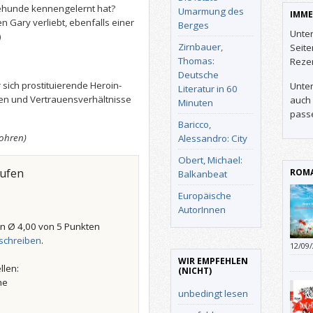
nehunde kennengelernt hat?
Umarmung des
IMME
n Gary verliebt, ebenfalls einer
Berges
Unter
)
Zirnbauer,
Seit
Thomas:
Reze
Deutsche
sich prostituierende Heroin-
Unter
Literatur in 60
en und Vertrauensverhältnisse
auch 
Minuten
pass
Baricco,
sohren)
Alessandro: City
Obert, Michael:
aufen
ROMA
Balkanbeat
Europäische
AutorInnen
n Ø 4,00 von 5 Punkten
schreiben
.
12/09
WIR EMPFEHLEN
llen:
(NICHT)
he
unbedingt lesen