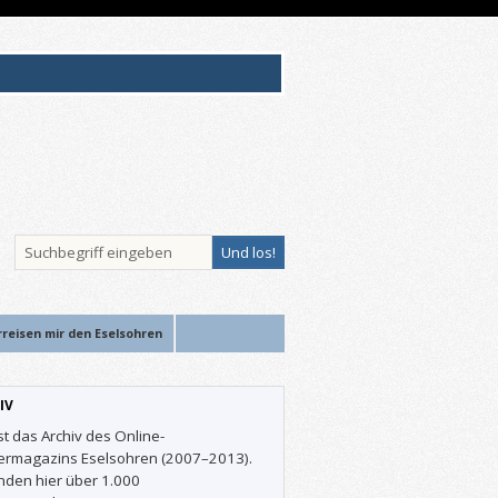
rreisen mir den Eselsohren
IV
st das Archiv des Online-
ermagazins Eselsohren (2007–2013).
inden hier über 1.000