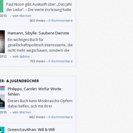
Paul Nizon gibt Auskunft über „Das Jahr
der Liebe“. – Die vierte Vorlesung hatte
Stoff, Form, Struktur, Aussage und
/2010
–
von
Werner
tik zum Thema.
603 Views –
0 Kommentare
Hamann, Sibylle: Saubere Dienste
Ein wichtiges Buch für
gesellschaftspolitisch Interessierte, die
nicht mehr wegschauen, sondern die
„unsichtbaren Helferlein“ endlich
/2012
–
von
Sabine
ehmen wollen.
793 Views –
0 Kommentare
ER- & JUGENDBÜCHER
Philipps, Carolin: Wofür Worte
fehlen
Dieses Buch kann Missbrauchs-Opfern
dabei helfen, sich mit ihrer
schrecklichen Wahrheit jemandem
/2010
–
von
Werner
ertrauen.
882 Views –
0 Kommentare
Green/Levithan: Will & Will