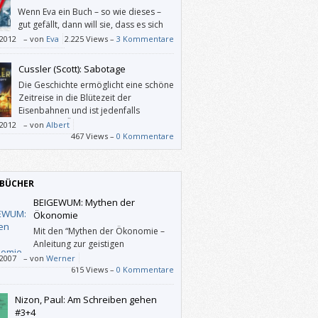
en in einer spannenden Geschichte.
Wenn Eva ein Buch – so wie dieses –
gut gefällt, dann will sie, dass es sich
„gut benimmt“, das heißt, sie liest es
/2012
–
von
Eva
2.225 Views –
3 Kommentare
ders aufmerksam. Allfällige
eimtheiten und Schlampereien schmerzen
Cussler (Scott): Sabotage
ann leider umso mehr.
Die Geschichte ermöglicht eine schöne
Zeitreise in die Blütezeit der
Eisenbahnen und ist jedenfalls
lesenswert. Übersetzung und Lektorat
/2012
–
von
Albert
noch ausbaufähig.
467 Views –
0 Kommentare
BÜCHER
BEIGEWUM: Mythen der
Ökonomie
Mit den “Mythen der Ökonomie –
Anleitung zur geistigen
Selbstverteidigung in
/2007
–
von
Werner
chaftsfragen” wollte BEIGEWUM ein
615 Views –
0 Kommentare
aktes Nachschlagewerk und
entationshilfen für ökonomie-kritische
Nizon, Paul: Am Schreiben gehen
ten“ liefern. Das ist ihnen gelungen.
#3+4