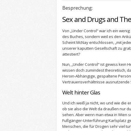
Besprechung:
Sex and Drugs and The
Von „Under Control“ war ich ein wenig
des Buches, sondern weil es den Ankü
Scheint McNay entschlossen, „mit jed
unserer kaputten Gesellschaft zu grab
attestiert?
Nun, „Under Control“ ist gewiss kein H
wissen doch zumindest theoretisch, da
Heroin-Abhängige, gespaltene Persön
Vertrauensverhältnisse ausnutzende So
Welt hinter Glas
Und ich weiß ja nicht, wo und wie die 
ob sie also die Welt da draußen nur du
sehen. Aber wenn man etwa in Wien s
Fußgänger-Unterführung Karlsplatz ge
Menschen, die für Drogen sehr viel t