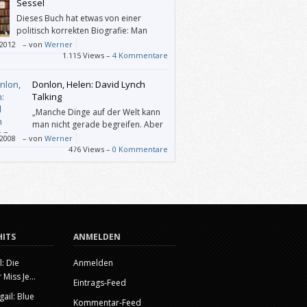
Sessel
Dieses Buch hat etwas von einer
politisch korrekten Biografie: Man
erfährt zwar viel von Sankovitch, lernt
/2012
–
von
Werner
ber nicht wirklich kennen. Und man
1.115 Views –
4 Kommentare
mt Einblicke in das, was ich als
risches Lesen bezeichnen würde.
Donlon, Helen: David Lynch
Talking
„Manche Dinge auf der Welt kann
man nicht gerade begreifen. Aber
wenn es in Filmen Dinge gibt, die
/2008
–
von
Werner
icht begreifen kann, regen sich die Leute
476 Views –
0 Kommentare
HITS
ANMELDEN
l: Die
Anmelden
 Miss Je...
Eintrags-Feed
gail: Blue
Kommentar-Feed