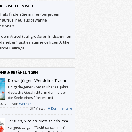
R FRISCH GEMISCHT!
halb finden Sie immer (bei jedem
enaufruf) neu ausgewählte
nsionen.
 dem Artikel (auf größeren Bildschirmen
daneben) gibt es zum jeweiligen Artikel
ende Beiträge.
NE & ERZÄHLUNGEN
Drews, Jürgen: Wendelins Traum
Ein gediegener Roman über 60 Jahre
deutsche Geschichte, in dem leider
die Seele eines Pfarrers mit
berühmten Seelen philosophiert.
/2012
–
von
Werner
587 Views –
0 Kommentare
Fargues, Nicolas: Nicht so schlimm
Fargues zeigt in “Nicht so schlimm”