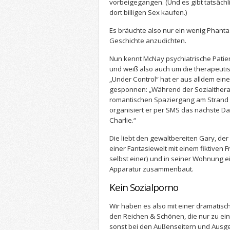
vorbeigegangen. (Und es gibt tatsächlic
dort billigen Sex kaufen.)
Es bräuchte also nur ein wenig Phanta
Geschichte anzudichten.
Nun kennt McNay psychiatrische Patient
und weiß also auch um die therapeutis
„Under Control“ hat er aus alldem ein
gesponnen: „Während der Sozialthera
romantischen Spaziergang am Strand i
organisiert er per SMS das nächste Dat
Charlie.“
Die liebt den gewaltbereiten Gary, de
einer Fantasiewelt mit einem fiktiven 
selbst einer) und in seiner Wohnung ei
Apparatur zusammenbaut.
Kein Sozialporno
Wir haben es also mit einer dramatische
den Reichen & Schönen, die nur zu ein
sonst bei den Außenseitern und Ausge