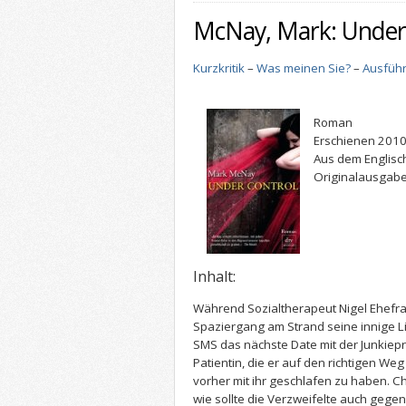
McNay, Mark: Under
Kurzkritik
–
Was meinen Sie?
–
Ausführ
Roman
Erschienen 2010
Aus dem Englisc
Originalausgabe
Inhalt:
Während Sozialtherapeut Nigel Ehefr
Spaziergang am Strand seine innige Li
SMS das nächste Date mit der Junkiepro
Patientin, die er auf den richtigen Weg
vorher mit ihr geschlafen zu haben. Cha
wie sollte die Verzweifelte auch gege