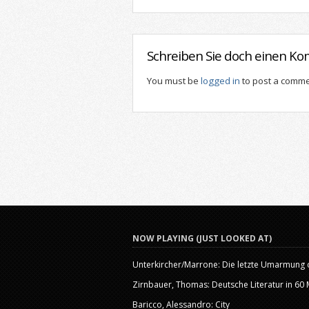
Schreiben Sie doch einen K
You must be
logged in
to post a comme
NOW PLAYING (JUST LOOKED AT)
Unterkircher/Marrone: Die letzte Umarmung d
Zirnbauer, Thomas: Deutsche Literatur in 60 M
Baricco, Alessandro: City