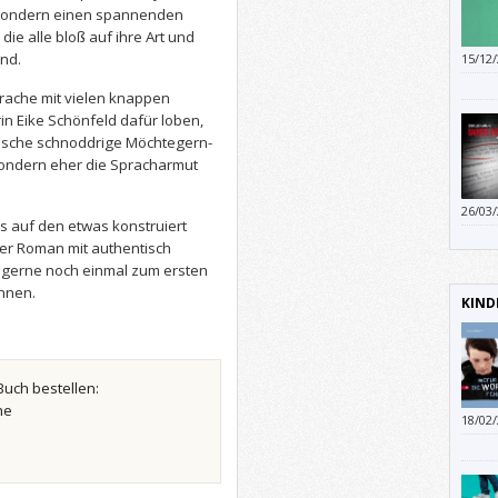
 sondern einen spannenden
ie alle bloß auf ihre Art und
ind.
15/12
Thema
prache mit vielen knappen
in Eike Schönfeld dafür loben,
typische schnoddrige Möchtegern-
sondern eher die Spracharmut
26/03
is auf den etwas konstruiert
wahrn
er Roman mit authentisch
 gerne noch einmal zum ersten
nnen.
KIND
Buch bestellen:
he
18/02
anzuv