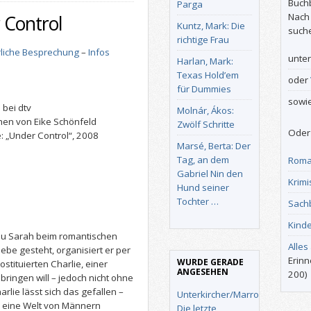
Buch
Parga
Nach
 Control
Kuntz, Mark: Die
such
richtige Frau
liche Besprechung
–
Infos
unte
Harlan, Mark:
Texas Hold’em
oder
für Dummies
sowi
 bei dtv
Molnár, Ákos:
hen von Eike Schönfeld
Zwölf Schritte
Oder 
: „Under Control“, 2008
Marsé, Berta: Der
Tag, an dem
Roma
Gabriel Nin den
Krimi
Hund seiner
Tochter …
Sach
Kind
au Sarah beim romantischen
Alles
ebe gesteht, organisiert er per
Erinn
WURDE GERADE
stituierten Charlie, einer
ANGESEHEN
200)
 bringen will – jedoch nicht ohne
rlie lässt sich das gefallen –
Unterkircher/Marrone:
n eine Welt von Männern
Die letzte