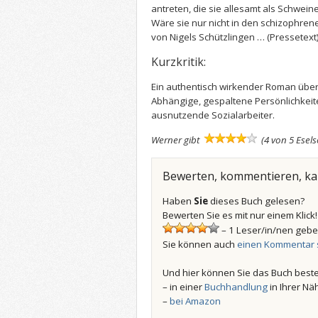
antreten, die sie allesamt als Schwei
Wäre sie nur nicht in den schizophrene
von Nigels Schützlingen …
(Pressetext
Kurzkritik:
Ein authentisch wirkender Roman über 
Abhängige, gespaltene Persönlichkeit
ausnutzende Sozialarbeiter.
Werner gibt
(4 von 5 Esel
Bewerten, kommentieren, k
Haben
Sie
dieses Buch gelesen?
Bewerten Sie es mit nur einem Klick!
– 1 Leser/in/nen gebe
Sie können auch
einen Kommentar 
Und hier können Sie das Buch beste
– in einer
Buchhandlung
in Ihrer Nä
–
bei Amazon