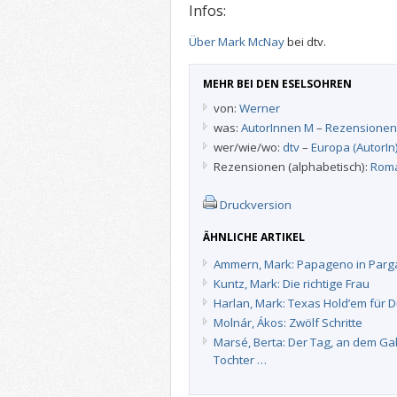
Infos:
Über Mark McNay
bei dtv.
MEHR BEI DEN ESELSOHREN
von:
Werner
was:
AutorInnen M
–
Rezensionen
wer/wie/wo:
dtv
–
Europa (AutorIn
Rezensionen (alphabetisch):
Roma
Druckversion
ÄHNLICHE ARTIKEL
Ammern, Mark: Papageno in Parg
Kuntz, Mark: Die richtige Frau
Harlan, Mark: Texas Hold’em für
Molnár, Ákos: Zwölf Schritte
Marsé, Berta: Der Tag, an dem Ga
Tochter …