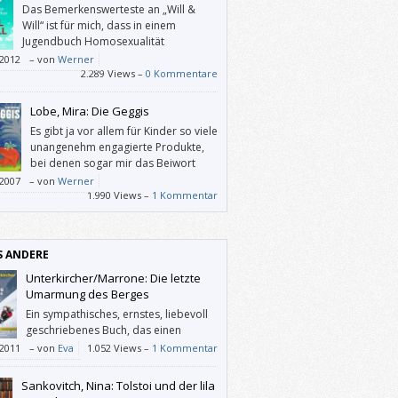
Das Bemerkenswerteste an „Will &
Will“ ist für mich, dass in einem
Jugendbuch Homosexualität
thematisiert wird, was in Büchern für
/2012
–
von
Werner
hsene so gut wie gar nicht geschieht, und
2.289 Views –
0 Kommentare
 dann unter dem randständigen Label
.
Lobe, Mira: Die Geggis
Es gibt ja vor allem für Kinder so viele
unangenehm engagierte Produkte,
bei denen sogar mir das Beiwort
“Gutmenschen-” einfällt (wie etwa ein
/2007
–
von
Werner
t-Würfelspiel, wo man wegen “mit Laub
1.990 Views –
1 Kommentar
rquartier für Igel schaffen” um sieben
r vorrücken darf, aber wegen “zuviel
dünger auf den Feldern” Zweimal
S ANDERE
tzen muss) und angesichts derer man Mira
 “Die Geggis” gar nicht hoch genug loben
Unterkircher/Marrone: Die letzte
Umarmung des Berges
Ein sympathisches, ernstes, liebevoll
geschriebenes Buch, das einen
„Helden der Berge“ zu einem
/2011
–
von
Eva
1.052 Views –
1 Kommentar
hen macht, ohne ihm seine Einzigartigkeit
ch zu nehmen.
Sankovitch, Nina: Tolstoi und der lila