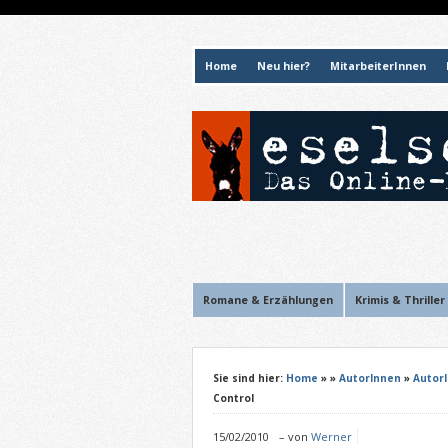
Home
Neu hier?
MitarbeiterInnen
Romane & Erzählungen
Krimis & Thriller
Sie sind hier:
Home
»
»
AutorInnen
»
Autor
Control
15/02/2010
–
von
Werner