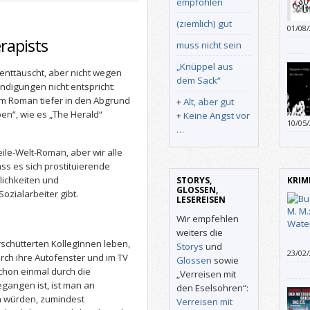
empfohlen
(ziemlich) gut
01/08
den “
rapists
muss nicht sein
und e
gegen
„Knüppel aus
 enttäuscht, aber nicht wegen
refle
dem Sack“
ndigungen nicht entspricht:
besti
em Roman tiefer in den Abgrund
+
Alt, aber gut
en“, wie es „The Herald“
+
Keine Angst vor
10/05
…
Erleb
eile-Welt-Roman, aber wir alle
ss es sich prostituierende
lichkeiten und
STORYS,
KRIM
GLOSSEN,
zialarbeiter gibt.
LESEREISEN
Wir empfehlen
weiters die
erschütterten KollegInnen leben,
Storys
und
23/02
rch ihre Autofenster und im TV
Glossen
sowie
erscha
chon einmal durch die
„Verreisen mit
Dass 
gangen ist, ist man an
den Eselsohren“:
Gefah
un würden, zumindest
Verreisen mit
Hand 