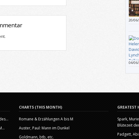
20/06
ommentar
sie a
bekom
nt.
esote
04/06
man n
auf.“
CHARTS (THIS MONTH)
GREATEST 
es...
Romane & Erzählungen A bis M
Spark, Murie
Blütezeit der
...
Auster, Paul: Mann im Dunkel
Padgett, Abi
Goldmann, btb, etc.