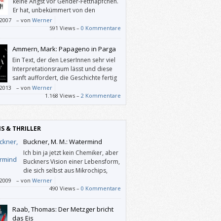
keine Angst vor Gender-Fettnäpfchen.
Er hat, unbekümmert von den
Diskussionen um Emanzipation und
/2007
–
von
Werner
neuen Mann”, eine verfahrene Beziehung
591 Views –
0 Kommentare
ine Verliebtheit beschrieben, in der er
wärtige Geschlechterrollen eben nicht
Ammern, Mark: Papageno in Parga
ktiert, sondern einfach Menschen in
Ein Text, der den LeserInnen sehr viel
mmten Situationen schildert.
Interpretationsraum lässt und diese
sanft auffordert, die Geschichte fertig
zu spinnen und in die Personen selbst
/2013
–
von
Werner
tes „hineinzulesen“.
1.168 Views –
2 Kommentare
IS & THRILLER
Buckner, M. M.: Watermind
Ich bin ja jetzt kein Chemiker, aber
Buckners Vision einer Lebensform,
die sich selbst aus Mikrochips,
Chemikalien und Biomasse
/2009
–
von
Werner
fft, klingt und liest sich sehr plausibel.
490 Views –
0 Kommentare
so etwas von Menschen erst einmal als
r betrachtet wird, ist auch nicht von der
Raab, Thomas: Der Metzger bricht
zu weisen. Und schon sind wir mitten
das Eis