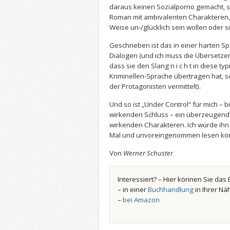
daraus keinen Sozialporno gemacht,
Roman mit ambivalenten Charakteren, d
Weise un-/glücklich sein wollen oder s
Geschrieben ist das in einer harten S
Dialogen (und ich muss die Übersetzer
dass sie den Slang n i c h t in diese 
Kriminellen-Sprache übertragen hat, 
der Protagonisten vermittelt).
Und so ist „Under Control“ für mich – b
wirkenden Schluss – ein überzeugend
wirkenden Charakteren. Ich würde ihn
Mal und unvoreingenommen lesen kö
Von
Werner Schuster
Interessiert? – Hier können Sie das 
– in einer
Buchhandlung
in Ihrer Nä
–
bei Amazon