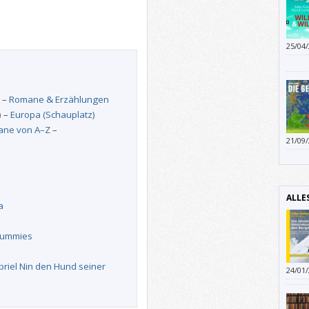
25/04
Erwac
wenn,
„Gay“
–
Romane & Erzählungen
)
–
Europa (Schauplatz)
ne von A–Z
–
21/09
Umwel
Winte
Felde
Kunst
ALLE
ausse
a
Lobes
kann.
 Dummies
briel Nin den Hund seiner
24/01
Mensc
dadur