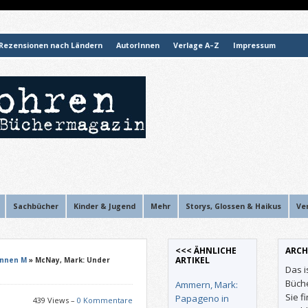
Rezensionen nach Ländern
AutorInnen
Verlage A–Z
Impressum
Sachbücher
Kinder & Jugend
Mehr
Storys, Glossen & Haikus
Ve
<<< ÄHNLICHE
ARCH
ARTIKEL
Innen M
» McNay, Mark: Under
Das i
Büch
Ammern, Mark:
Sie f
Papageno in
439 Views –
0 Kommentare