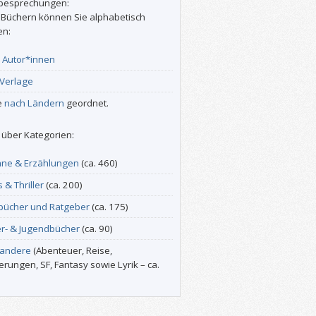
besprechungen:
 Büchern können Sie alphabetisch
en:
r
Autor*innen
Verlage
e
nach Ländern
geordnet.
über Kategorien:
ne & Erzählungen
(ca. 460)
s & Thriller
(ca. 200)
bücher und Ratgeber
(ca. 175)
er- & Jugendbücher
(ca. 90)
 andere
(Abenteuer, Reise,
erungen, SF, Fantasy sowie Lyrik – ca.