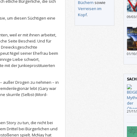
h etliche Bürgerliche, die sich
drinn
Büchern
sowie
Verreisen im
Kopf
.
09/03
sie, um diesen Süchtigen eine
beson
Unger
sie d
en, weil er mit ihnen arbeitet,
che Seite Bescheid. Und für
e Dreiecksgeschichte
peut Nigel seiner Ehefrau beim
01/10
sind 
nnige Liebe schwört,
e mit der Junkieprostituierten
SACH
r – außer Drogen zu nehmen – in
Fremdenlegionär lebt (Gary war
ne skurrile (Selbst-)Mord-
21/11
Wirts
„komp
n Story zu tun, die nicht bei
Argum
em Drittel bei Bürgerlichen und
Debat
stoßenen spielt. McNay hat