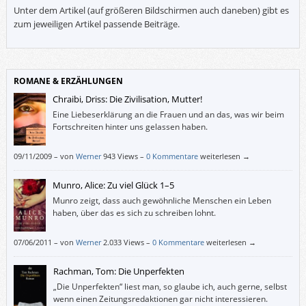
Unter dem Artikel (auf größeren Bildschirmen auch daneben) gibt es
zum jeweiligen Artikel passende Beiträge.
ROMANE & ERZÄHLUNGEN
Chraibi, Driss: Die Zivilisation, Mutter!
Eine Liebeserklärung an die Frauen und an das, was wir beim
Fortschreiten hinter uns gelassen haben.
09/11/2009
–
von
Werner
943 Views –
0 Kommentare
weiterlesen →
Munro, Alice: Zu viel Glück 1–5
Munro zeigt, dass auch gewöhnliche Menschen ein Leben
haben, über das es sich zu schreiben lohnt.
07/06/2011
–
von
Werner
2.033 Views –
0 Kommentare
weiterlesen →
Rachman, Tom: Die Unperfekten
„Die Unperfekten“ liest man, so glaube ich, auch gerne, selbst
wenn einen Zeitungsredaktionen gar nicht interessieren.