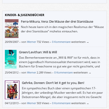
es in einem Postskriptum: „Weil sich an Hand der Geschichte der Familie
Hammerstein auf kleinstem Raum alle entscheidenden Motive und
Widersprüche des deutschen Ernstfalls wiederfinden und darstellen
lassen.“
KINDER- & JUGENDBÜCHER
Ferra-Mikura, Vera: Die Mäuse der drei Stanisläuse
Noch heute kann ich in den magischen Realismus der “Mäuse
der drei Stanisläuse” mühelos eintauchen.
20/09/2007
–
von
Werner
732 Views –
0 Kommentare
weiterlesen →
Green/Levithan: Will & Will
Das Bemerkenswerteste an „Will & Will“ ist für mich, dass in
einem Jugendbuch Homosexualität thematisiert wird, was in
Büchern für Erwachsene so gut wie gar nicht geschieht, und
wenn, dann unter dem randständigen Label „Gay“.
25/04/2012
–
von
Werner
2.289 Views –
0 Kommentare
weiterlesen →
Gehrke, Doreen: Don‘t let it get to you, Ben!
Ein sympathisches Buch über einen sympathischen 17-
Jährigen, der unbedingt Musiker werden will. Es hat ein paar
Debütroman-Mängel, die aber insgesamt nicht ins Gewicht
fallen.
04/12/2013
–
von
Werner
503 Views –
0 Kommentare
weiterlesen →