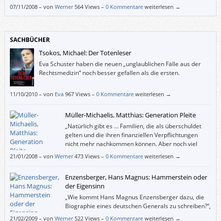
Plaudern mögen, damit man mit diesem Buch etwas
07/11/2008
–
von
Werner
564 Views –
0 Kommentare
weiterlesen →
anfangen kann.
SACHBÜCHER
Tsokos, Michael: Der Totenleser
Eva Schuster haben die neuen „unglaublichen Fälle aus der
Rechtsmedizin“ noch besser gefallen als die ersten.
11/10/2010
–
von
Eva
967 Views –
0 Kommentare
weiterlesen →
Müller-Michaelis, Matthias: Generation Pleite
„Natürlich gibt es … Familien, die als überschuldet
gelten und die ihren finanziellen Verpflichtungen
nicht mehr nachkommen können. Aber noch viel
größer ist die Gruppe derer, die trotz sicherer Jobs
21/01/2008
–
von
Werner
473 Views –
0 Kommentare
weiterlesen →
auch in höheren Positionen und trotz guter Jahreseinkommen Monat für
Monat einfach nicht auskommen mit dem Einkommen.“
Enzensberger, Hans Magnus: Hammerstein oder
der Eigensinn
„Wie kommt Hans Magnus Enzensberger dazu, die
Biographie eines deutschen Generals zu schreiben?“,
fragt uns der Verlag, und Enzensberger selbst erklärt
21/02/2009
–
von
Werner
522 Views –
0 Kommentare
weiterlesen →