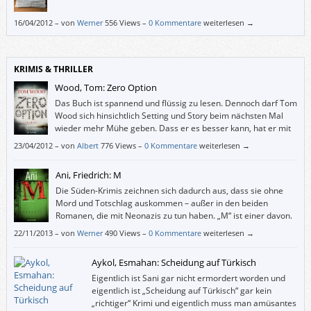
16/04/2012
–
von
Werner
556 Views –
0 Kommentare
weiterlesen →
KRIMIS & THRILLER
Wood, Tom: Zero Option
Das Buch ist spannend und flüssig zu lesen. Dennoch darf Tom
Wood sich hinsichtlich Setting und Story beim nächsten Mal
wieder mehr Mühe geben. Dass er es besser kann, hat er mit
„Codename Tesseract“ eindrucksvoll bewiesen.
23/04/2012
–
von
Albert
776 Views –
0 Kommentare
weiterlesen →
Ani, Friedrich: M
Die Süden-Krimis zeichnen sich dadurch aus, dass sie ohne
Mord und Totschlag auskommen – außer in den beiden
Romanen, die mit Neonazis zu tun haben. „M“ ist einer davon.
22/11/2013
–
von
Werner
490 Views –
0 Kommentare
weiterlesen →
Aykol, Esmahan: Scheidung auf Türkisch
Eigentlich ist Sani gar nicht ermordert worden und
eigentlich ist „Scheidung auf Türkisch“ gar kein
„richtiger“ Krimi und eigentlich muss man amüsantes