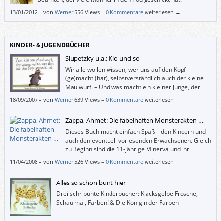
13/01/2012
–
von
Werner
556 Views –
0 Kommentare
weiterlesen →
KINDER- & JUGENDBÜCHER
Slupetzky u.a.: Klo und so
Wir alle wollen wissen, wer uns auf den Kopf
(ge)macht (hat), selbstverständlich auch der kleine
Maulwurf. – Und was macht ein kleiner Junge, der
schon allein aufs Klo gehen kann, wenn dieses (etwa
18/09/2007
–
von
Werner
639 Views –
0 Kommentare
weiterlesen →
von seinem lesenden Bruder) viel zu lange okkupiert wird? Richtig: Er
scheißt drauf.
Zappa, Ahmet: Die fabelhaften Monsterakten …
Dieses Buch macht einfach Spaß – den Kindern und
auch den eventuell vorlesenden Erwachsenen. Gleich
zu Beginn sind die 11-jährige Minerva und ihr
jüngerer Bruder Max in höchster Gefahr, denn beim
11/04/2008
–
von
Werner
526 Views –
0 Kommentare
weiterlesen →
Versuch, ihren von der „abscheulichsten und grausamsten Gruselbestie“
namens Zarmaglorg entführten Vater zu befreien, sind sie von dieser
Alles so schön bunt hier
selbst gefangen genommen worden und schweben in Käfigen über
einem Abgrund, in dem Lava brodelt.
Drei sehr bunte Kinderbücher: Klacksgelbe Frösche,
Schau mal, Farben! & Die Königin der Farben