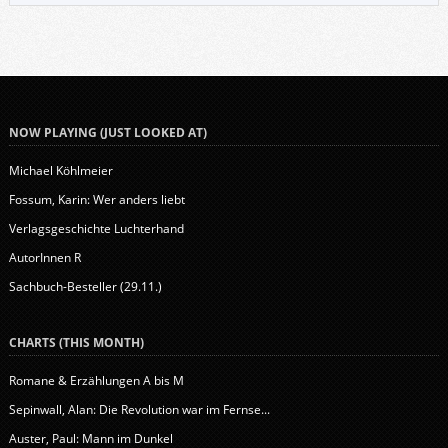
den Jones im Stile von Horror-Romanen verfasst hat. Das Buch macht in
jedem Fall Spaß.
NOW PLAYING (JUST LOOKED AT)
Michael Köhlmeier
Fossum, Karin: Wer anders liebt
Verlagsgeschichte Luchterhand
AutorInnen R
Sachbuch-Besteller (29.11.)
CHARTS (THIS MONTH)
Romane & Erzählungen A bis M
Sepinwall, Alan: Die Revolution war im Fernse...
Auster, Paul: Mann im Dunkel