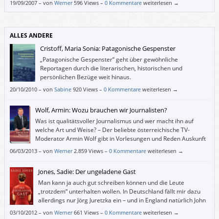
19/09/2007
–
von
Werner
596 Views –
0 Kommentare
weiterlesen →
ALLES ANDERE
Cristoff, Maria Sonia: Patagonische Gespenster
„Patagonische Gespenster“ geht über gewöhnliche
Reportagen durch die literarischen, historischen und
persönlichen Bezüge weit hinaus.
20/10/2010
–
von
Sabine
920 Views –
0 Kommentare
weiterlesen →
Wolf, Armin: Wozu brauchen wir Journalisten?
Was ist qualitätsvoller Journalismus und wer macht ihn auf
welche Art und Weise? – Der beliebte österreichische TV-
Moderator Armin Wolf gibt in Vorlesungen und Reden Auskunft
über E-, U- und K-Journalismus und über unsere Medienwelt.
06/03/2013
–
von
Werner
2.859 Views –
0 Kommentare
weiterlesen →
Jones, Sadie: Der ungeladene Gast
Man kann ja auch gut schreiben können und die Leute
„trotzdem“ unterhalten wollen. In Deutschland fällt mir dazu
allerdings nur Jörg Juretzka ein – und in England natürlich John
le Carré. Und seit Neuestem Sadie Jones. „Der ungeladene
03/10/2012
–
von
Werner
661 Views –
0 Kommentare
weiterlesen →
Gast“ könnte man als Soft-Horror-Roman bezeichnen – oder als Roman,