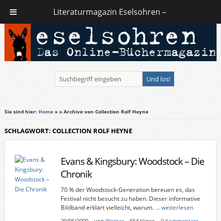
Literaturmagazin Eselsohren –
Sie sind hier:
Home
»
» Archive von Collection Rolf Heyne
SCHLAGWORT: COLLECTION ROLF HEYNE
Evans & Kingsbury: Woodstock – Die
Chronik
70 % der Woodstock-Generation bereuen es, das
Festival nicht besucht zu haben. Dieser informative
Bildband erklärt vielleicht, warum.
… weiterlesen
29/06/2009
–
von
Werner
– 654 Views –
0 Kommentare