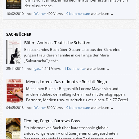
Krimis von Val McDermid neu heraus. Der erste Fall spielt in
der Musikszene.
10/02/2010
–
von
Werner
499 Views –
0 Kommentare
weiterlesen →
SACHBÜCHER
Böhm, Andreas: Teuflische Schatten
Ein packendes Buch über Guatemala: aus der Sicht einer
jungen Frau, deren Familie in die Fänge der Mara
„Salvatrucha“ gerät.
25/11/2011
–
von
gast
1.141 Views –
1 Kommentar
weiterlesen →
Meyer, Lorenz: Das ultimative Bullshit-Bingo
Mit seinen Bullshit-Bingos hilft Lorenz Mayer sich und
anderen dabei, dem alltäglichen Frust mit Berufsgruppen,
Partnern, Medien usw. Ausdruck zu verleihen. Die 77 Zettel
mit je 20 Phrasen lassen sich auch heraustrennen – und wem
04/05/2013
–
von
Werner
510 Views –
0 Kommentare
weiterlesen →
ein Thema fehlt, der oder die kann auf den Rückseiten eigene Bullshit-
Bingos erstellen.
Fleming, Fergus: Barrow‘s Boys
Ein informatives Buch über katastrophale globale
Entdeckungsreisen. – und über jenen untergeordneten
Beamten, der viele Männer in den Tod geschickt hat.