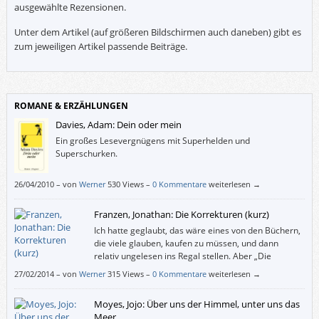
ausgewählte Rezensionen.
Unter dem Artikel (auf größeren Bildschirmen auch daneben) gibt es
zum jeweiligen Artikel passende Beiträge.
ROMANE & ERZÄHLUNGEN
Davies, Adam: Dein oder mein
Ein großes Lesevergnügens mit Superhelden und
Superschurken.
26/04/2010
–
von
Werner
530 Views –
0 Kommentare
weiterlesen →
Franzen, Jonathan: Die Korrekturen (kurz)
Ich hatte geglaubt, das wäre eines von den Büchern,
die viele glauben, kaufen zu müssen, und dann
relativ ungelesen ins Regal stellen. Aber „Die
Korrekturen“ sind vergnügliche Kunst, anspruchsvoll
27/02/2014
–
von
Werner
315 Views –
0 Kommentare
weiterlesen →
und zugänglich.
Moyes, Jojo: Über uns der Himmel, unter uns das
Meer