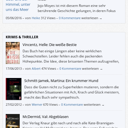
Jojo Moyes ist mit diesem Roman eine sehr
berührende Geschichte gelungen, in deren Fokus
Hoffnung, Schicksal und Liebe (auf absolut
05/06/2016
–
von
Heike
312 Views –
0 Kommentare
weiterlesen →
unkitschige Art und Weise) versus harter Realität steht.
KRIMIS & THRILLER
Vincentz, Helle: Die weiße Bestie
Das Buch hat einige Längen aber keine wirklichen
Schwachstellen. Leider fehlen auch die packenden
Höhepunkte. Die Idee, diese brisanten Themen aufzugreifen,
ist lobenswert, aber ein Thriller braucht deutlich mehr
17/06/2013
–
von
Albert
474 Views –
0 Kommentare
weiterlesen →
Spannung.
Schmitt-Jamek, Martina: Ein krummer Hund
Dass die Guten nicht zu Superhelden mutieren, sondern die
gefährlichen Situationen mit Ach, Krach und Glück meistern,
macht das Buch sehr sympathisch.
27/02/2012
–
von
Werner
670 Views –
0 Kommentare
weiterlesen →
McDermid, Val: Abgeblasen
Der Verlag Knaur gibt nach und nach alle Kate-Brannigan-