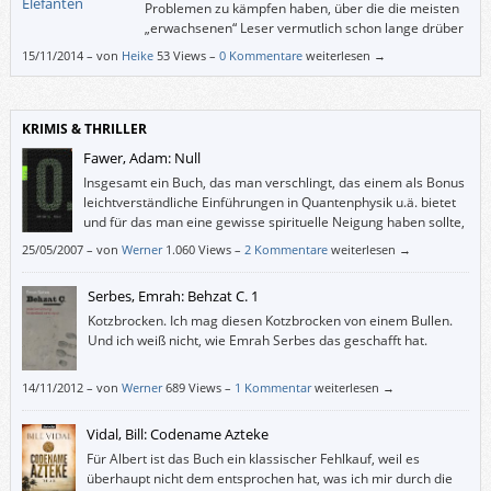
Problemen zu kämpfen haben, über die die meisten
„erwachsenen“ Leser vermutlich schon lange drüber
hinweg sind und nur mehr kopfschüttelnd
15/11/2014
–
von
Heike
53 Views –
0 Kommentare
weiterlesen →
schmunzeln können, sind für mich die pubertär und kindisch
angehauchten Kapitel eher Jugendliteratur als Erwachsenenunterhaltung.
KRIMIS & THRILLER
Fawer, Adam: Null
Insgesamt ein Buch, das man verschlingt, das einem als Bonus
leichtverständliche Einführungen in Quantenphysik u.ä. bietet
und für das man eine gewisse spirituelle Neigung haben sollte,
sonst könnte einen der Schluss so irritieren, dass man den
25/05/2007
–
von
Werner
1.060 Views –
2 Kommentare
weiterlesen →
ganzen Roman abwertet. Und das wäre schade.
Serbes, Emrah: Behzat C. 1
Kotzbrocken. Ich mag diesen Kotzbrocken von einem Bullen.
Und ich weiß nicht, wie Emrah Serbes das geschafft hat.
14/11/2012
–
von
Werner
689 Views –
1 Kommentar
weiterlesen →
Vidal, Bill: Codename Azteke
Für Albert ist das Buch ein klassischer Fehlkauf, weil es
überhaupt nicht dem entsprochen hat, was ich mir durch die