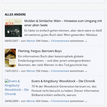
der Rache“ nicht wirklich neugierig auf die Fortsetzung gemacht.
ALLES ANDERE
Molden & Similache: Wien – Hinweise zum Umgang mit
einer alten Seele
Es hätte so einfach gehen können, aber dann wäre es bloß
ein weiteres gutes Buch über Wien geworden. Nikolaus
Similache hatte die Fotos, Ernst Molden die Texte, und
09/05/2007
–
von
Werner
544 Views –
0 Kommentare
weiterlesen →
Martina Schmidt wollte das Buch verlegen.
Fleming, Fergus: Barrow‘s Boys
Ein informatives Buch über katastrophale globale
Entdeckungsreisen. – und über jenen untergeordneten
Beamten, der viele Männer in den Tod geschickt hat.
13/01/2012
–
von
Werner
556 Views –
0 Kommentare
weiterlesen →
Evans & Kingsbury: Woodstock – Die Chronik
70 % der Woodstock-Generation bereuen es, das
Festival nicht besucht zu haben. Dieser informative
Bildband erklärt vielleicht, warum.
29/06/2009
–
von
Werner
654 Views –
0 Kommentare
weiterlesen →