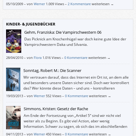
05/10/2009
–
von
Werner
1.009 Views –
2 Kommentare
weiterlesen →
KINDER- & JUGENDBÜCHER
Gehm, Franziska: Die Vampirschwestern 06
Das Picknick am Knochenhügel war doch keine gute Idee der
Vampirschwestern Daka und Silvania.
28/04/2010
–
von
Flora
1.016 Views –
0 Kommentare
weiterlesen →
Sonntag, Robert M.: Die Scanner
Wir vertrauen darauf, dass das Internet ein Ort ist, an dem alle
und besonders unsere Daten sicher sind. Doch wer kontrolliert
das? Wer könnte diese Daten – und uns – kontrollieren
(wollen)? Und wer von den heute Geborenen könnte in 22
19/03/2013
–
von
Werner
552 Views –
0 Kommentare
weiterlesen →
Jahren ein Scanner wie Rob werden?
Simmons, Kristen: Gesetz der Rache
Am Ende der Fortsetzung von „Artikel 5“ sind wir nicht viel
weiter als zu Beginn. Es gibt viel Action, aber wenig
Information. Schwer zu sagen, ob sich das im abschließenden
Band der Ember-Trilogie ändern wird. Leider hat mich „Gesetz
04/11/2013
–
von
Werner
450 Views –
0 Kommentare
weiterlesen →