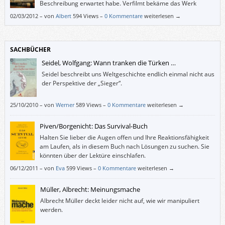
Beschreibung erwartet habe. Verfilmt bekäme das Werk
wahrscheinlich diverse Subventionen und Kulturpreise, aber
02/03/2012
–
von
Albert
594 Views –
0 Kommentare
weiterlesen →
Kinokassen bringt man damit eher nicht zum Klingeln.
SACHBÜCHER
Seidel, Wolfgang: Wann tranken die Türken …
Seidel beschreibt uns Weltgeschichte endlich einmal nicht aus
der Perspektive der „Sieger“.
25/10/2010
–
von
Werner
589 Views –
0 Kommentare
weiterlesen →
Piven/Borgenicht: Das Survival-Buch
Halten Sie lieber die Augen offen und Ihre Reaktionsfähigkeit
am Laufen, als in diesem Buch nach Lösungen zu suchen. Sie
könnten über der Lektüre einschlafen.
06/12/2011
–
von
Eva
599 Views –
0 Kommentare
weiterlesen →
Müller, Albrecht: Meinungsmache
Albrecht Müller deckt leider nicht auf, wie wir manipuliert
werden.