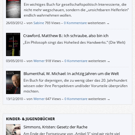
Ein wichtiges Buch für gesellschaftspolitisch Interessierte, die
nicht mehr wegschauen, sondern die „unsichtbaren Helferlein“
endlich wahrnehmen wollen.
26/03/2012
–
von
Sabine
793 Views –
0 Kommentare
weiterlesen →
Crawford, Matthew B.: Ich schraube, also bin ich
„Ein Philosoph singt das Hohelied des Handwerks.“ (Die Welt)
03/05/2010
–
von
Werner
918 Views –
0 Kommentare
weiterlesen →
Blumenthal, W. Michael: In achtzig Jahren um die Welt
Ein Buch für diejenigen, die zu wenig über das 20. Jahrhundert
wissen oder ihre Perspektiven und/oder Vorurteile überprüfen
möchten.
13/12/2010
–
von
Werner
647 Views –
0 Kommentare
weiterlesen →
KINDER- & JUGENDBÜCHER
Simmons, Kristen: Gesetz der Rache
Am Ende der Fortsetzung von „Artikel 5“ sind wir nicht viel