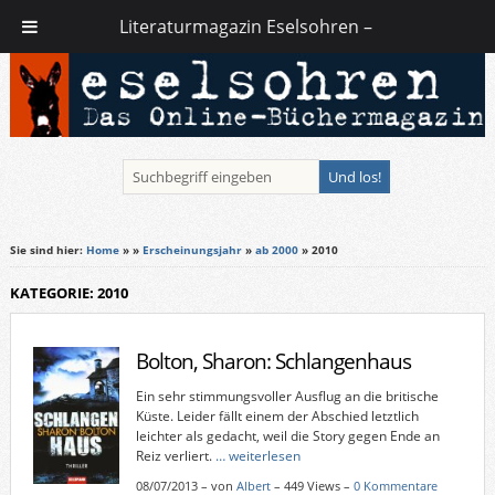
Literaturmagazin Eselsohren –
Sie sind hier:
Home
»
»
Erscheinungsjahr
»
ab 2000
» 2010
KATEGORIE: 2010
Bolton, Sharon: Schlangenhaus
Ein sehr stimmungsvoller Ausflug an die britische
Küste. Leider fällt einem der Abschied letztlich
leichter als gedacht, weil die Story gegen Ende an
Reiz verliert.
… weiterlesen
08/07/2013
–
von
Albert
– 449 Views –
0 Kommentare