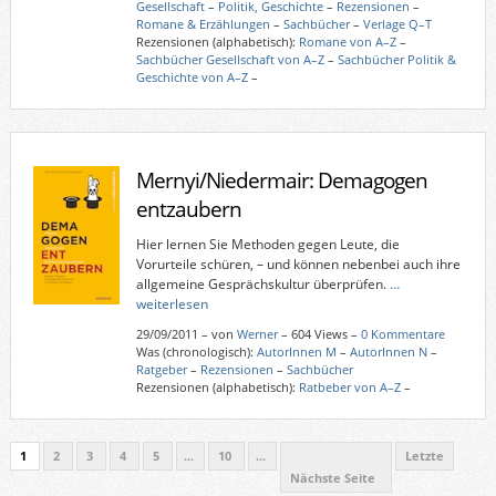
Gesellschaft
–
Politik, Geschichte
–
Rezensionen
–
Romane & Erzählungen
–
Sachbücher
–
Verlage Q–T
Rezensionen (alphabetisch):
Romane von A–Z
–
Sachbücher Gesellschaft von A–Z
–
Sachbücher Politik &
Geschichte von A–Z
–
Mernyi/Niedermair: Demagogen
entzaubern
Hier lernen Sie Methoden gegen Leute, die
Vorurteile schüren, – und können nebenbei auch ihre
allgemeine Gesprächskultur überprüfen.
…
weiterlesen
29/09/2011
–
von
Werner
– 604 Views –
0 Kommentare
Was (chronologisch):
AutorInnen M
–
AutorInnen N
–
Ratgeber
–
Rezensionen
–
Sachbücher
Rezensionen (alphabetisch):
Ratbeber von A–Z
–
1
2
3
4
5
...
10
...
Letzte
Nächste Seite