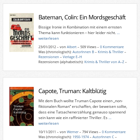
Bateman, Colin: Ein Mordsgeschäft
Bissige Ironie in Kombination mit einem ernsten
Thema kann funktionieren – hier leider nicht.
…
weiterlesen
23/01/2012
–
von
Albert
– 509 Views –
0 Kommentare
Was (chronologisch):
AutorInnen B
–
Krimis & Thriller
–
Rezensionen
–
Verlage E–H
Rezensionen (alphabetisch):
Krimis & Thriller von A–Z
–
Capote, Truman: Kaltblütig
Mit dem Buch wollte Truman Capote einen „non-
fiktionalen Roman“ erschaffen, der beweisen sollte,
dass eine Tatsachenerzählung genauso spannend
sein kann wie ein raffinierter Thriller. Es
…
weiterlesen
10/11/2011
–
von
Werner
– 794 Views –
0 Kommentare
Was (chronologisch):
1950-1974
–
AutorInnen C
–