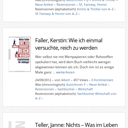
Neue Artikel
–
Rezensionen
–
SF, Fantasy, Horror
Rezensionen (alphabetisch):
Krimis & Thriller von A–Z
–
SF Fantasy & Horror von A–Z
–
Faller, Kerstin: Wie ich einmal
versuchte, reich zu werden
Wer selbst nie mit Wertpapieren oder Rohstoffen
spekuliert hat, wird dem Buch vielleicht weniger
abgewinnen können als ich. Doch mir ist es einige
Male ganz
… weiterlesen
24/09/2012
–
von
Albert
– 457 Views –
0 Kommentare
Was (chronologisch):
AutorInnen F
–
Neue Artikel
–
Rezensionen
–
Sachbücher
–
Wirtschaft
Rezensionen (alphabetisch):
Sachbücher Wirtschaft von
A–Z
–
Teller, Janne: Nichts – Was im Leben