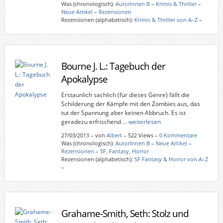
Was (chronologisch):
AutorInnen B
–
Krimis & Thriller
–
Neue Artikel
–
Rezensionen
Rezensionen (alphabetisch):
Krimis & Thriller von A–Z
–
Bourne J. L.: Tagebuch der
Apokalypse
Erstaunlich sachlich (für dieses Genre) fällt die
Schilderung der Kämpfe mit den Zombies aus, das
tut der Spannung aber keinen Abbruch. Es ist
geradezu erfrischend
… weiterlesen
27/03/2013
–
von
Albert
– 522 Views –
0 Kommentare
Was (chronologisch):
AutorInnen B
–
Neue Artikel
–
Rezensionen
–
SF, Fantasy, Horror
Rezensionen (alphabetisch):
SF Fantasy & Horror von A–Z
–
Grahame-Smith, Seth: Stolz und