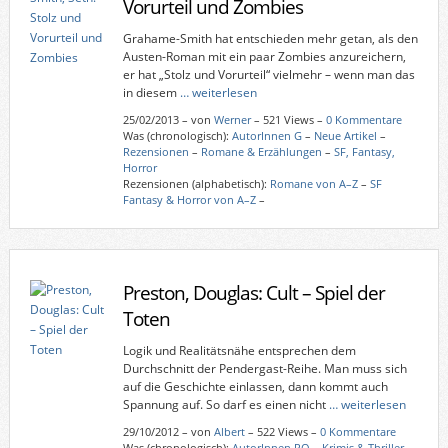
Vorurteil und Zombies
Grahame-Smith hat entschieden mehr getan, als den
Austen-Roman mit ein paar Zombies anzureichern,
er hat „Stolz und Vorurteil“ vielmehr – wenn man das
in diesem
… weiterlesen
25/02/2013
–
von
Werner
– 521 Views –
0 Kommentare
Was (chronologisch):
AutorInnen G
–
Neue Artikel
–
Rezensionen
–
Romane & Erzählungen
–
SF, Fantasy,
Horror
Rezensionen (alphabetisch):
Romane von A–Z
–
SF
Fantasy & Horror von A–Z
–
Preston, Douglas: Cult – Spiel der
Toten
Logik und Realitätsnähe entsprechen dem
Durchschnitt der Pendergast-Reihe. Man muss sich
auf die Geschichte einlassen, dann kommt auch
Spannung auf. So darf es einen nicht
… weiterlesen
29/10/2012
–
von
Albert
– 522 Views –
0 Kommentare
Was (chronologisch):
AutorInnen PQ
–
Krimis & Thriller
–