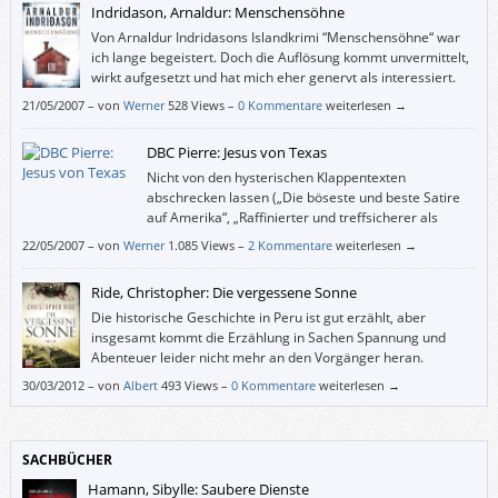
Indridason, Arnaldur: Menschensöhne
Von Arnaldur Indridasons Islandkrimi “Menschensöhne“ war
ich lange begeistert. Doch die Auflösung kommt unvermittelt,
wirkt aufgesetzt und hat mich eher genervt als interessiert.
Schade.
21/05/2007
–
von
Werner
528 Views –
0 Kommentare
weiterlesen →
DBC Pierre: Jesus von Texas
Nicht von den hysterischen Klappentexten
abschrecken lassen („Die böseste und beste Satire
auf Amerika“, „Raffinierter und treffsicherer als
Michael Moore“ etc.). Ich glaube, dergleichen stand
22/05/2007
–
von
Werner
1.085 Views –
2 Kommentare
weiterlesen →
nicht in der Absicht von DBC Pierre.
Ride, Christopher: Die vergessene Sonne
Die historische Geschichte in Peru ist gut erzählt, aber
insgesamt kommt die Erzählung in Sachen Spannung und
Abenteuer leider nicht mehr an den Vorgänger heran.
30/03/2012
–
von
Albert
493 Views –
0 Kommentare
weiterlesen →
SACHBÜCHER
Hamann, Sibylle: Saubere Dienste