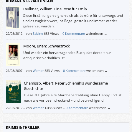
ROMANE & ERZÄHLUNGEN
Faulkner, William: Eine Rose für Emily
Diese Erzählungen eignen sich als Lektüre für unterwegs und
sind es zugleich wert, ins Regal gestellt und immer wieder
gelesen zu werden.
22/08/2012
–
von
Sabine
683 Views –
0 Kommentare
weiterlesen →
Moore, Brian: Schwarzrock
Und wieder ein hervorragendes Buch, das derzeit nur
antiquarisch erhältlich ist.
21/08/2007
–
von
Werner
583 Views –
0 Kommentare
weiterlesen →
Chamisso, Albert: Peter Schlemihls wundersame
Geschichte
Diese 200 Jahre alte Märchenerzählung ohne Happy End ist
nach wie vor beeindruckend – und beunruhigend.
22/02/2012
–
von
Werner
1.436 Views –
0 Kommentare
weiterlesen →
KRIMIS & THRILLER