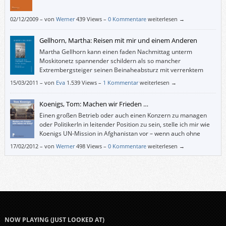
02/12/2009
–
von
Werner
439 Views –
0 Kommentare
weiterlesen →
Gellhorn, Martha: Reisen mit mir und einem Anderen
Martha Gellhorn kann einen faden Nachmittag unterm
Moskitonetz spannender schildern als so mancher
Extrembergsteiger seinen Beinaheabsturz mit verrenktem
Bein und einer Blutvergiftung um Mitternacht vom Killerberg
15/03/2011
–
von
Eva
1.539 Views –
1 Kommentar
weiterlesen →
ohne Handschuhe, blind und taub.
Koenigs, Tom: Machen wir Frieden …
Einen großen Betrieb oder auch einen Konzern zu managen
oder PolitikerIn in leitender Position zu sein, stelle ich mir wie
Koenigs UN-Mission in Afghanistan vor – wenn auch ohne
Selbstmordattentäter.
17/02/2012
–
von
Werner
498 Views –
0 Kommentare
weiterlesen →
NOW PLAYING (JUST LOOKED AT)