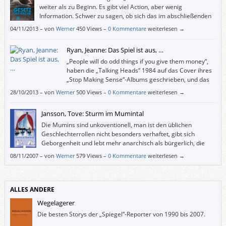
weiter als zu Beginn. Es gibt viel Action, aber wenig
Information. Schwer zu sagen, ob sich das im abschließenden
Band der Ember-Trilogie ändern wird. Leider hat mich „Gesetz
04/11/2013
–
von
Werner
450 Views –
0 Kommentare
weiterlesen →
der Rache“ nicht wirklich neugierig auf die Fortsetzung gemacht.
Ryan, Jeanne: Das Spiel ist aus, …
„People will do odd things if you give them money“,
haben die „Talking Heads“ 1984 auf das Cover ihres
„Stop Making Sense“-Albums geschrieben, und das
beschreibt dieses Buch ganz gut. Zum einen machen
28/10/2013
–
von
Werner
500 Views –
0 Kommentare
weiterlesen →
darin Teenager für Geld haarsträubende Dinge, zum anderen ergibt die
Story nach und nach immer weniger Sinn.
Jansson, Tove: Sturm im Mumintal
Die Mumins sind unkoventionell, man ist den üblichen
Geschlechterrollen nicht besonders verhaftet, gibt sich
Geborgenheit und lebt mehr anarchisch als bürgerlich, die
Erwachsenen sind auch kindlich und die Kinder zum Teil sehr
08/11/2007
–
von
Werner
579 Views –
0 Kommentare
weiterlesen →
erwachsen, und es bereitet Jung wie Alt großes Vergnügen, in diese Welt
einzutauchen, welche die finnlandschwedische Malerin und
Schriftstellerin Tove Jansson ab 1945 geschaffen hat.
ALLES ANDERE
Wegelagerer
Die besten Storys der „Spiegel“-Reporter von 1990 bis 2007.