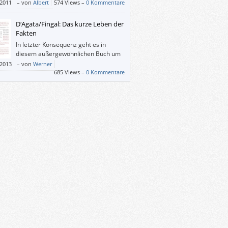
/2011
–
von
Albert
574 Views –
0 Kommentare
D‘Agata/Fingal: Das kurze Leben der
Fakten
In letzter Konsequenz geht es in
diesem außergewöhnlichen Buch um
die große Frage, ob sich „die Welt“ mit
/2013
–
von
Werner
 „wirklich“ beschreiben lässt. Eine kleinere
685 Views –
0 Kommentare
ist, ob sich die angeblich objektiven
alisten von D‘Agata mit seinen bewussten
eutlichenden Lügen“ tatsächlich
scheiden. Und wen das außer zum Beispiel
 überambitionierten Faktenchecker
aupt kümmert.