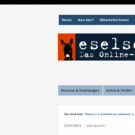
Home
Neu hier?
MitarbeiterInnen
Romane & Erzählungen
Krimis & Thriller
Sie sind hier:
Home
»
»
Eselsohren exklusiv
» 
27/01/2013
–
von
AutorIn