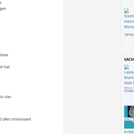
e
ugen
10/10
nicht,
leise
SACH
st hat
27/02
selbst
für das
 alles interessiert
01/03