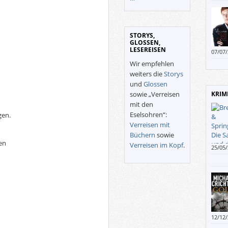
STORYS,
GLOSSEN,
LESEREISEN
07/07
Wir empfehlen
weiters die
Storys
und
Glossen
sowie „Verreisen
KRIM
mit den
Eselsohren“:
gen.
Verreisen mit
Büchern
sowie
den
Verreisen im Kopf
.
25/05
Krimin
mögen
nicht 
12/12
zu di