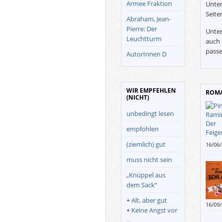
Armee Fraktion
Unter
Seite
Abraham, Jean-
Pierre: Der
Unter
Leuchtturm
auch 
passe
AutorInnen D
WIR EMPFEHLEN
ROMA
(NICHT)
unbedingt lesen
empfohlen
(ziemlich) gut
16/06
reali
muss nicht sein
leicht
etwas
„Knüppel aus
verjä
dem Sack“
+
Alt, aber gut
16/09
+
Keine Angst vor
anzub
…