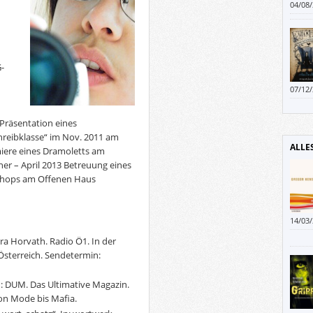
04/08
-
07/12
räsentation eines
reibklasse“ im Nov. 2011 am
ALLE
iere eines Dramoletts am
er – April 2013 Betreuung eines
shops am Offenen Haus
14/03
ein B
a Horvath. Radio Ö1. In der
 Österreich. Sendetermin:
n: DUM. Das Ultimative Magazin.
Von Mode bis Mafia.