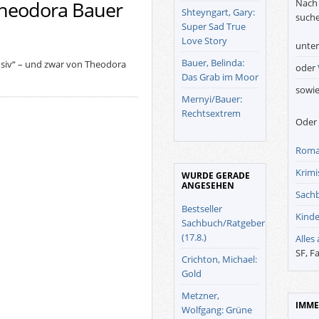
Nach 
 Theodora Bauer
Shteyngart, Gary:
suche
Super Sad True
Love Story
unte
Bauer, Belinda:
usiv“ – und zwar von Theodora
oder
Das Grab im Moor
sowi
Mernyi/Bauer:
Rechtsextrem
Oder 
Roma
Krimis
WURDE GERADE
ANGESEHEN
Sach
Bestseller
Kinde
Sachbuch/Ratgeber
(17.8.)
Alles
SF, F
Crichton, Michael:
Gold
Metzner,
IMME
Wolfgang: Grüne