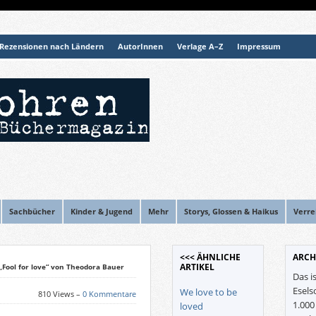
Rezensionen nach Ländern
AutorInnen
Verlage A–Z
Impressum
Sachbücher
Kinder & Jugend
Mehr
Storys, Glossen & Haikus
Verre
<<< ÄHNLICHE
ARCH
ARTIKEL
„Fool for love“ von Theodora Bauer
Das i
Esels
We love to be
810 Views –
0 Kommentare
1.00
loved