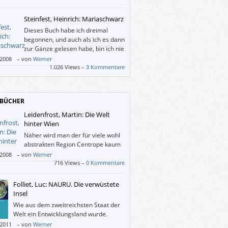
Steinfest, Heinrich: Mariaschwarz
Dieses Buch habe ich dreimal
begonnen, und auch als ich es dann
zur Gänze gelesen habe, bin ich nie
richtig hineingekommen: Ich weiß
/2008
–
von
Werner
 was Heinrich Steinfest damit wollte.
1.026 Views –
3 Kommentare
BÜCHER
Leidenfrost, Martin: Die Welt
hinter Wien
Näher wird man der für viele wohl
abstrakten Region Centrope kaum
kommen – es sei denn, man fährt
/2008
–
von
Werner
 hin.
716 Views –
0 Kommentare
Folliet, Luc: NAURU. Die verwüstete
Insel
Wie aus dem zweitreichsten Staat der
Welt ein Entwicklungsland wurde.
/2011
–
von
Werner