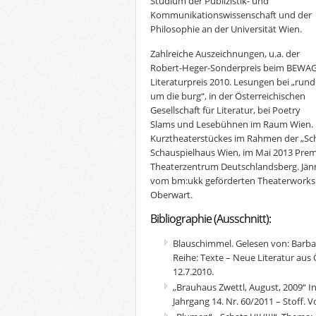
Studium der Publizistik- und
Kommunikationswissenschaft und der
Philosophie an der Universität Wien.
Zahlreiche Auszeichnungen, u.a. der
Robert-Heger-Sonderpreis beim BEWAG
Literaturpreis 2010. Lesungen bei „rund
um die burg“, in der Österreichischen
Gesellschaft für Literatur, bei Poetry
Slams und Lesebühnen im Raum Wien. P
Kurztheaterstückes im Rahmen der „Sch
Schauspielhaus Wien, im Mai 2013 Prem
Theaterzentrum Deutschlandsberg. Jänn
vom bm:ukk geförderten Theaterwork
Oberwart.
Bibliographie (Ausschnitt):
Blauschimmel. Gelesen von: Barbar
Reihe: Texte – Neue Literatur aus
12.7.2010.
„Brauhaus Zwettl, August, 2009“ I
Jahrgang 14. Nr. 60/2011 – Stoff. 