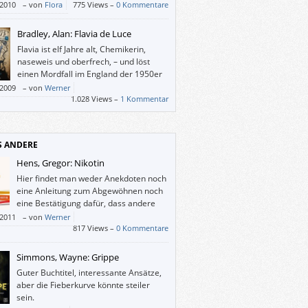
/2010
–
von
Flora
775 Views –
0 Kommentare
Bradley, Alan: Flavia de Luce
Flavia ist elf Jahre alt, Chemikerin,
naseweis und oberfrech, – und löst
einen Mordfall im England der 1950er
Jahre.
/2009
–
von
Werner
1.028 Views –
1 Kommentar
S ANDERE
Hens, Gregor: Nikotin
Hier findet man weder Anekdoten noch
eine Anleitung zum Abgewöhnen noch
eine Bestätigung dafür, dass andere
dies auch nicht schaffen. „Nikotin“ ist
/2011
–
von
Werner
uch über autonomes Handeln.
817 Views –
0 Kommentare
Simmons, Wayne: Grippe
Guter Buchtitel, interessante Ansätze,
aber die Fieberkurve könnte steiler
sein.