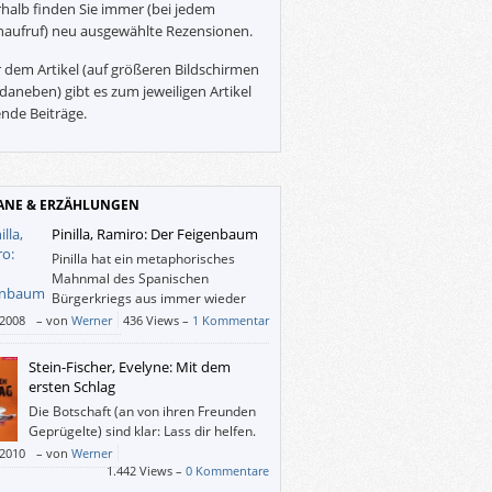
halb finden Sie immer (bei jedem
naufruf) neu ausgewählte Rezensionen.
 dem Artikel (auf größeren Bildschirmen
daneben) gibt es zum jeweiligen Artikel
nde Beiträge.
NE & ERZÄHLUNGEN
Pinilla, Ramiro: Der Feigenbaum
Pinilla hat ein metaphorisches
Mahnmal des Spanischen
Bürgerkriegs aus immer wieder
humoresk beschriebenen,
/2008
–
von
Werner
436 Views –
1 Kommentar
stischen Szenen errichtet. Mit scheinbar
er Hand erzählt, stellt dieser Roman so
Stein-Fischer, Evelyne: Mit dem
 wie ein kollektives Gewissen dar: Auch
ersten Schlag
hrtes Unrecht bleibt Unrecht.
Die Botschaft (an von ihren Freunden
Geprügelte) sind klar: Lass dir helfen.
Und werde es nicht leid, deine Hilfe
/2010
–
von
Werner
ieten.
1.442 Views –
0 Kommentare