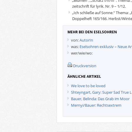
„Blumen“, „Schatz I/II/III“. Thema:
zeitschrift für lyrik. Nr. 9 – 1/12.
„Ich schließe auf Sonne.“ Thema: 
Doppelheft 165/166. Herbst/Winte
MEHR BEI DEN ESELSOHREN
von:
AutorIn
was:
Eselsohren exklusiv
–
Neue Art
wer/wie/wo:
Druckversion
ÄHNLICHE ARTIKEL
We love to be loved
Shteyngart, Gary: Super Sad True 
Bauer, Belinda: Das Grab im Moor
Mernyi/Bauer: Rechtsextrem