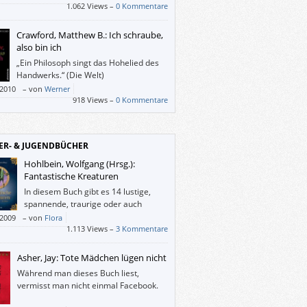
1.062 Views –
0 Kommentare
Crawford, Matthew B.: Ich schraube,
also bin ich
„Ein Philosoph singt das Hohelied des
Handwerks.“ (Die Welt)
/2010
–
von
Werner
918 Views –
0 Kommentare
ER- & JUGENDBÜCHER
Hohlbein, Wolfgang (Hrsg.):
Fantastische Kreaturen
In diesem Buch gibt es 14 lustige,
spannende, traurige oder auch
schöne Geschichten. Mir hat es auch
/2009
–
von
Flora
len, dass jeder Autor eine andere
1.113 Views –
3 Kommentare
ibweise hat.
Asher, Jay: Tote Mädchen lügen nicht
Während man dieses Buch liest,
vermisst man nicht einmal Facebook.