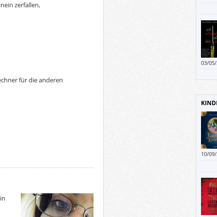
nein zerfallen,
03/05
echner für die anderen
KIND
10/09
gefal
Schre
in