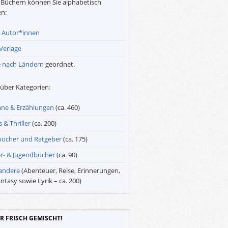
Büchern können Sie alphabetisch
n:
r
Autor*innen
Verlage
e
nach Ländern
geordnet.
über Kategorien:
ne & Erzählungen
(ca. 460)
 & Thriller
(ca. 200)
bücher und Ratgeber
(ca. 175)
r- & Jugendbücher
(ca. 90)
 andere
(Abenteuer, Reise, Erinnerungen,
antasy sowie Lyrik – ca. 200)
R FRISCH GEMISCHT!