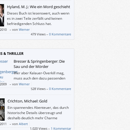
Hyland, M. J.: Wie ein Mord geschieht
Dieses Buch ist lesenswert, auch wenn
es in zwei Teile zerfällt und keinen
befriedigenden Schluss hat.
/2010
–
von
Werner
479 Views –
0 Kommentare
IS & THRILLER
Bresser & Springenberger: Die
Sau und der Mörder
Wer aber Kalauer-Overkill mag,
muss auch den dazu passenden
überbordend-jenseitigen
/2009
–
von
Werner
alfall inklusive gesucht origineller Figuren
528 Views –
0 Kommentare
. Leider ist das bei mir in diesem Fall auch
der Fall.
Crichton, Michael: Gold
Ein spannendes Abenteuer, das durch
historische Details überzeugt und
deshalb deutlich mehr Charme
mitbringt als die meisten Blockbuster
/2011
–
von
Albert
esem Thema.
1.020 Views –
1 Kommentar