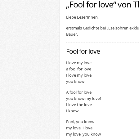
„Fool for love“ von
Liebe LeserInnen,
erstmals Gedichte bei „Eselsohren exkl
Bauer.
Fool for love
I love my love
a fool for love
I love my love,
you know.
A fool for love
you know my love!
I love the love
I know.
Fool, you know
my love, I love
my love, you know