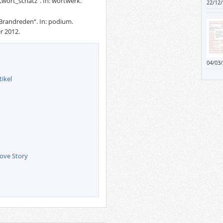
 „wort_schatz“. In: wortwerk.
22/12
„Brandreden“. In: podium.
r 2012.
04/03
Worten
ikel
Frage 
Journ
„verd
unter
einen
überh
Love Story