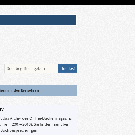
isen mir den Eselsohren
IV
st das Archiv des Online-Büchermagazins
ohren (2007–2013). Sie finden hier über
0 Buchbesprechungen: