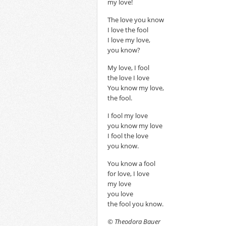
my love!
The love you know
I love the fool
I love my love,
you know?
My love, I fool
the love I love
You know my love,
the fool.
I fool my love
you know my love
I fool the love
you know.
You know a fool
for love, I love
my love
you love
the fool you know.
© Theodora Bauer