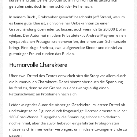
kurzerhand das Genre. So oder so ähnlich könnte es tatsächlich
gelaufen sein, doch immer schön der Reihe nach:
In seinem Buch „Grabräuber gesucht“ beschreibt Jeff Strand, warum
es keine gute Idee ist, sich von einer Unbekannten zu einer
Grabschändung überreden zu lassen, auch wenn dafür 20.000 Dollar
winken. Der Autor hat mit dem Privatdetektiv Andrew Mayhem einen
sympathischen Protagonisten entworfen, der einen zum Schmunzeln
bringt. Eine kluge Ehefrau, zwei aufgeweckte Kinder und ein viel zu
gutmütiger Freund runden das Bild ab.
Humorvolle Charaktere
Über zwei Drittel des Textes entwickelt sich die Story vor allem durch
die humorvollen Charaktere. Dabei nimmt aber auch die Spannung
laufend zu, denn so ein Grabraub zieht zwangsläufig einen
Rattenschwanz an Problemen nach sich.
Leider würgt der Autor die bisherige Geschichte im letzten Drittel ab
und zwingt seine Figuren durch fragwürdige Horrorelemente zu einer
180-Grad-Wende. Zugegeben, die Spannung erhöht sich dadurch
noch einmal, aber die zuvor liebevoll eingeführten Protagonisten
müssen sich immer weiter verbiegen, um in das erzwungene Ende zu
passen.