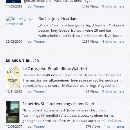
geistesfeindlichen Faschismus unterliegt.
14/05/2013
–
von
Werner
1.196 Views –
0 Kommentare
Goebel, Joey: Heartland
„Vincent“ war ja schon großartig, „Heartland“ ist noch
besser. Joey Goebel ist noch keine 29 und hat
wahrscheinlich einfach so ein Meisterwerk verfasst.
28/02/2009
–
von
Werner
1.234 Views –
4 Kommentare
KRIMIS & THRILLER
Le Carré, John: Empfindliche Wahrheit
Und wieder stößt uns Le Carré mit der Nase auf ein brisantes
Thema, das von allgemeinem Interesse sein sollte, auch wenn
es weit jenseits unserer Einflussbereiche liegt. Abgesehen
vom Inhalt ist das eine Freude zu lesen.
18/11/2013
–
von
Werner
404 Views –
0 Kommentare
Slupetzky, Stefan: Lemmings Himmelfahrt
Nicht unbedingt wienerisch (oder österreichisch) an
“Lemmings Himmelfahrt” ist, dass Slupetzky einen formal
gediegenen Krimi abliefern will (und das auch kann) und dass
er einfach gut schreibt, ohne sich selbstverliebt in seine
10/06/2007
–
von
Werner
974 Views –
1 Kommentar