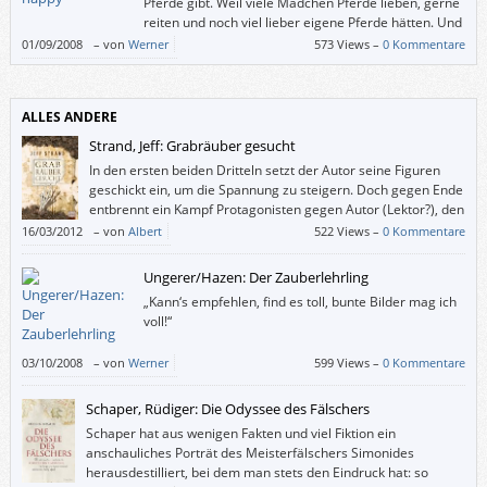
Pferde gibt. Weil viele Mädchen Pferde lieben, gerne
reiten und noch viel lieber eigene Pferde hätten. Und
für diese Mädchen ist dieses Buch auch geschrieben.
01/09/2008
–
von
Werner
573 Views –
0 Kommentare
ALLES ANDERE
Strand, Jeff: Grabräuber gesucht
In den ersten beiden Dritteln setzt der Autor seine Figuren
geschickt ein, um die Spannung zu steigern. Doch gegen Ende
entbrennt ein Kampf Protagonisten gegen Autor (Lektor?), den
alle verlieren.
16/03/2012
–
von
Albert
522 Views –
0 Kommentare
Ungerer/Hazen: Der Zauberlehrling
„Kann‘s empfehlen, find es toll, bunte Bilder mag ich
voll!“
03/10/2008
–
von
Werner
599 Views –
0 Kommentare
Schaper, Rüdiger: Die Odyssee des Fälschers
Schaper hat aus wenigen Fakten und viel Fiktion ein
anschauliches Porträt des Meisterfälschers Simonides
herausdestilliert, bei dem man stets den Eindruck hat: so