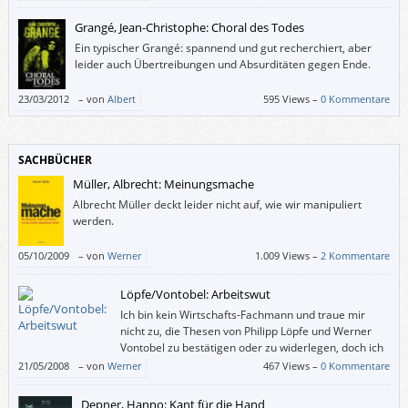
Sprache zu verlieren.
Grangé, Jean-Christophe: Choral des Todes
Ein typischer Grangé: spannend und gut recherchiert, aber
leider auch Übertreibungen und Absurditäten gegen Ende.
23/03/2012
–
von
Albert
595 Views –
0 Kommentare
SACHBÜCHER
Müller, Albrecht: Meinungsmache
Albrecht Müller deckt leider nicht auf, wie wir manipuliert
werden.
05/10/2009
–
von
Werner
1.009 Views –
2 Kommentare
Löpfe/Vontobel: Arbeitswut
Ich bin kein Wirtschafts-Fachmann und traue mir
nicht zu, die Thesen von Philipp Löpfe und Werner
Vontobel zu bestätigen oder zu widerlegen, doch ich
finde ihren Ansatz “Steigende Produktivität führt zu
21/05/2008
–
von
Werner
467 Views –
0 Kommentare
sinkender Beschäftigung” beachtenswert. Und das nicht, weil sie
sinngemäß meinen, wir würden alle zu viel arbeiten (außer denen, die
Depner, Hanno: Kant für die Hand