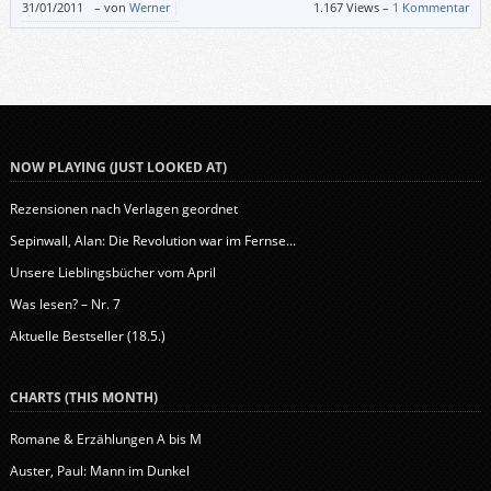
könnte sich das alles tatsächlich abgespielt haben.
31/01/2011
–
von
Werner
1.167 Views –
1 Kommentar
NOW PLAYING (JUST LOOKED AT)
Rezensionen nach Verlagen geordnet
Sepinwall, Alan: Die Revolution war im Fernse...
Unsere Lieblingsbücher vom April
Was lesen? – Nr. 7
Aktuelle Bestseller (18.5.)
CHARTS (THIS MONTH)
Romane & Erzählungen A bis M
Auster, Paul: Mann im Dunkel