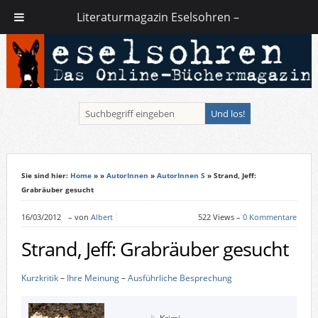
Literaturmagazin Eselsohren –
Sie sind hier:
Home
»
»
AutorInnen
»
AutorInnen S
» Strand, Jeff:
Grabräuber gesucht
16/03/2012
–
von
Albert
522 Views –
0 Kommentare
Strand, Jeff: Grabräuber gesucht
Kurzkritik
–
Ihre Meinung
–
Ausführliche Besprechung