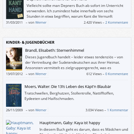
keine Arbeit haben, aber unbedingt eine haben wollen oder müssen).
Vielleicht sollte man Depners Buch ab sofort im Unterricht
verwenden. Ich zumindest habe innerhalb von sechs
Stunden in etwa begriffen, warum Kant die Vernunft
„kritisiert“ hat und was dabei herausgekommen ist.
31/03/2011
–
von
Werner
2.420 Views –
2 Kommentare
KINDER- & JUGENDBÜCHER
Brandl, Elisabeth: Sternenhimmel
Dieses Jugendbuch handelt – leider etwas tendenziös – von
der Vertreibung der Sudetendeutschen aus ihrer Heimat.
Ansonsten vermittelt es zielgruppengerecht, was es
bedeutet, aus der Heimat vertrieben zu werden, und wie es
13/07/2012
–
von
Werner
612 Views –
0 Kommentare
ist, woanders nicht willkommen zu sein.
Moers, Walter: Die 13½ Leben des Käpt‘n Blaubär
Tratschwellen, Berghutzen, Stollentrolle, Nattifftoffen,
Eydeeten und Haifischmaden.
26/11/2009
–
von
Werner
3.034 Views –
1 Kommentar
Hauptmann, Gaby: Kaya ist happy
In diesem Buch geht es darum, dass es Mädchen und