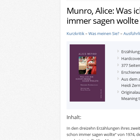
Munro, Alice: Was ic
immer sagen wollte
Kurzkritik
–
Was meinen Sie?
–
Ausführl
Erzählun
Hardcove
377 Seite
Erschiene
Aus dem a
Heidi Zer
Originala
Meaning to
Inhalt:
In den dreizehn Erzählungen ihres zwei
schon immer sagen wollte“ von 1974, de