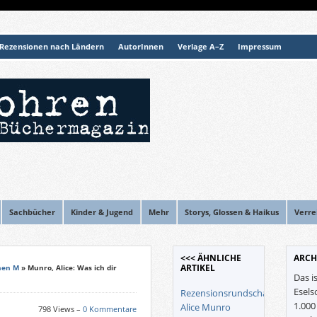
Rezensionen nach Ländern
AutorInnen
Verlage A–Z
Impressum
Sachbücher
Kinder & Jugend
Mehr
Storys, Glossen & Haikus
Verre
<<< ÄHNLICHE
ARCH
ARTIKEL
nen M
» Munro, Alice: Was ich dir
Das i
Esels
Rezensionsrundschau
1.00
Alice Munro
798 Views –
0 Kommentare