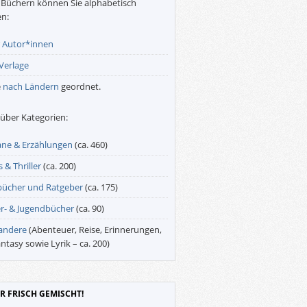
Büchern können Sie alphabetisch
n:
r
Autor*innen
Verlage
e
nach Ländern
geordnet.
über Kategorien:
ne & Erzählungen
(ca. 460)
 & Thriller
(ca. 200)
bücher und Ratgeber
(ca. 175)
r- & Jugendbücher
(ca. 90)
 andere
(Abenteuer, Reise, Erinnerungen,
antasy sowie Lyrik – ca. 200)
R FRISCH GEMISCHT!