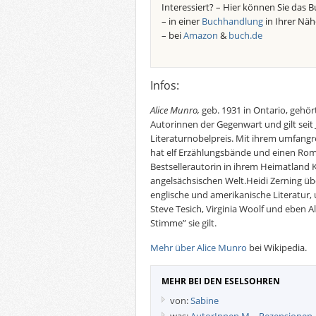
Interessiert? – Hier können Sie das B
– in einer
Buchhandlung
in Ihrer Näh
– bei
Amazon
&
buch.de
Infos:
Alice Munro,
geb. 1931 in Ontario, gehö
Autorinnen der Gegenwart und gilt seit 
Literaturnobelpreis. Mit ihrem umfangr
hat elf Erzählungsbände und einen Roman
Bestsellerautorin in ihrem Heimatland
angelsächsischen Welt.Heidi Zerning übe
englische und amerikanische Literatur
Steve Tesich, Virginia Woolf und eben A
Stimme” sie gilt.
Mehr über Alice Munro
bei Wikipedia.
MEHR BEI DEN ESELSOHREN
von:
Sabine