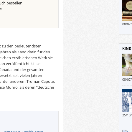
uch bestellen:
e
08/02
Sprac
verst
Büche
erste
rt zu den bedeutendsten
KIND
könne
Jahren als Kandidatin für den
eichen erzählerischen Werk sie
 veröffentlicht ist sie
 Kanada und der gesamten
rsetzt seit vielen Jahren
08/07
, unter anderem Truman Capote,
sonde
lice Munro, als deren “deutsche
Bests
mit B
25/10