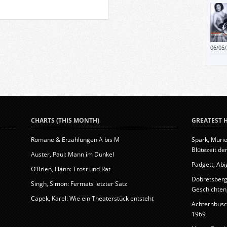
ich di
Erfah
06/05
gearb
CHARTS (THIS MONTH)
GREATEST H
Romane & Erzählungen A bis M
Spark, Murie
Blütezeit der
Auster, Paul: Mann im Dunkel
Padgett, Abig
O’Brien, Flann: Trost und Rat
Dobretsberge
Singh, Simon: Fermats letzter Satz
Geschichten, 
Capek, Karel: Wie ein Theaterstück entsteht
Achternbusc
1969