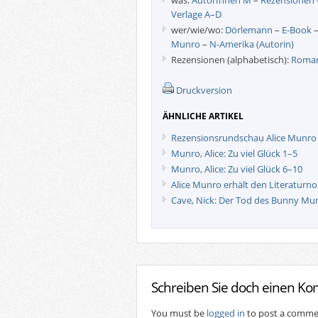
was:
AutorInnen M
–
Rezensionen
Verlage A–D
wer/wie/wo:
Dörlemann
–
E-Book
Munro
–
N-Amerika (Autorin)
Rezensionen (alphabetisch):
Roman
Druckversion
ÄHNLICHE ARTIKEL
Rezensionsrundschau Alice Munro
Munro, Alice: Zu viel Glück 1–5
Munro, Alice: Zu viel Glück 6–10
Alice Munro erhält den Literaturno
Cave, Nick: Der Tod des Bunny Mu
Schreiben Sie doch einen K
You must be
logged in
to post a comme