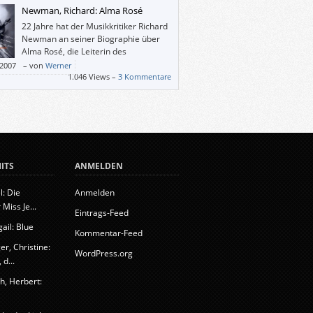
eses Buch sah, wollte ich endlich in
Newman, Richard: Alma Rosé
rung bringen, wer dieser Mann war.
22 Jahre hat der Musikkritiker Richard
Newman an seiner Biographie über
Alma Rosé, die Leiterin des
Frauenorchesters von Auschwitz,
/2007
–
von
Werner
eitet.
1.046 Views –
3 Kommentare
ITS
ANMELDEN
l: Die
Anmelden
 Miss Je...
Eintrags-Feed
ail: Blue
Kommentar-Feed
r, Christine:
WordPress.org
d...
h, Herbert: