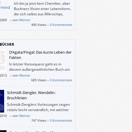
Ich bin ja jetzt kein Chemiker, aber
Buckners Vision einer Lebensform,
die sich selbst aus Mikrochips,
Chemikalien und Biomasse
/2009
–
von
Werner
fft, klingt und liest sich sehr plausibel. Dass
490 Views –
0 Kommentare
was von Menschen erst einmal als Gefahr
htet wird, ist auch nicht von der Hand zu
n. Und schon sind wir mitten drinnen in
BÜCHER
 spannenden Geschichte.
D‘Agata/Fingal: Das kurze Leben der
Fakten
In letzter Konsequenz geht es in
diesem außergewöhnlichen Buch um
die große Frage, ob sich „die Welt“ mit
/2013
–
von
Werner
 „wirklich“ beschreiben lässt. Eine kleinere
685 Views –
0 Kommentare
ist, ob sich die angeblich objektiven
alisten von D‘Agata mit seinen bewussten
Schmidt-Dengler, Wendelin:
eutlichenden Lügen“ tatsächlich
Bruchlinien
scheiden. Und wen das außer zum Beispiel
Schmidt-Denglers Vorlesungen zeigen
 überambitionierten Faktenchecker
relativ leicht verständlich, mit welcher
aupt kümmert.
Leidenschaft über Literatur
/2010
–
von
Werner
enschaftlich) nachgedacht und gesprochen
747 Views –
0 Kommentare
n kann.