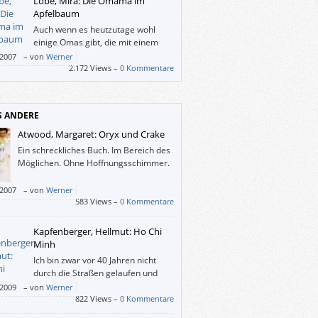
Lobe, Mira: Die Omama im
Apfelbaum
Auch wenn es heutzutage wohl
einige Omas gibt, die mit einem
Sportwagen durch die Gegend
/2007
–
von
Werner
n, so ist die Fantasie-Oma, die sich der kleine
2.172 Views –
0 Kommentare
erträumt, gewiss um einiges aufgeflippter.
S ANDERE
Atwood, Margaret: Oryx und Crake
Ein schreckliches Buch. Im Bereich des
Möglichen. Ohne Hoffnungsschimmer.
/2007
–
von
Werner
583 Views –
0 Kommentare
Kapfenberger, Hellmut: Ho Chi
Minh
Ich bin zwar vor 40 Jahren nicht
durch die Straßen gelaufen und
habe „Ho-Ho-Ho-Chi-Minh“
/2009
–
von
Werner
ert (mit 6?; Anm.), aber dieser Ruf hat sich
822 Views –
0 Kommentare
dwie in mein Gedächtnis gegraben. Und als