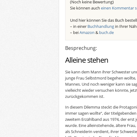
(Noch keine Bewertung)
Sie können auch
einen Kommentar s
Und hier können Sie das Buch bestell
– in einer
Buchhandlung
in Ihrer Näh
– bei
Amazon
&
buch.de
Besprechung:
Alleine stehen
Sie kann dem Mann ihrer Schwester unm
junge Frau Selbstmord begehen wollte,
Mannes. Und noch weniger kann sie sag
vielleicht wieder versuchen könnte, jet
zurückgekommen ist.
In diesem Dilemma steckt die Protagoni
immer sagen wollte“, der titelgebenden
zweitem Erzählband aus 1974, der erst j
wurde. Eine alleinstehende, ältere Frau,
als Schneiderin verdient, ihrer Schwes