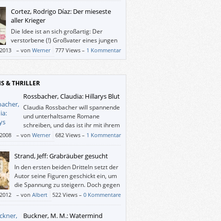
ise) versus harter Realität steht.
Cortez, Rodrigo Díaz: Der mieseste
aller Krieger
Die Idee ist an sich großartig: Der
verstorbene (!) Großvater eines jungen
chilenischen Schriftstellers erzählt
/2013
–
von
Werner
777 Views –
1 Kommentar
m aus seinem Leben, was nicht nur mit dem
tsteller, sondern auch mit Chile zu tun hat.
r berichtet der Großvater ziemlich
IS & THRILLER
ghaft, sodass man den roten Faden leicht
eren kann.
Rossbacher, Claudia: Hillarys Blut
Claudia Rossbacher will spannende
und unterhaltsame Romane
schreiben, und das ist ihr mit ihrem
ersten Buch „Hillarys Blut“ auch
/2008
–
von
Werner
682 Views –
1 Kommentar
gen. Es spielt unter Schönen und/oder
n auf der Karibikinsel Antigua.
Strand, Jeff: Grabräuber gesucht
In den ersten beiden Dritteln setzt der
Autor seine Figuren geschickt ein, um
die Spannung zu steigern. Doch gegen
Ende entbrennt ein Kampf
/2012
–
von
Albert
522 Views –
0 Kommentare
gonisten gegen Autor (Lektor?), den alle
ren.
Buckner, M. M.: Watermind