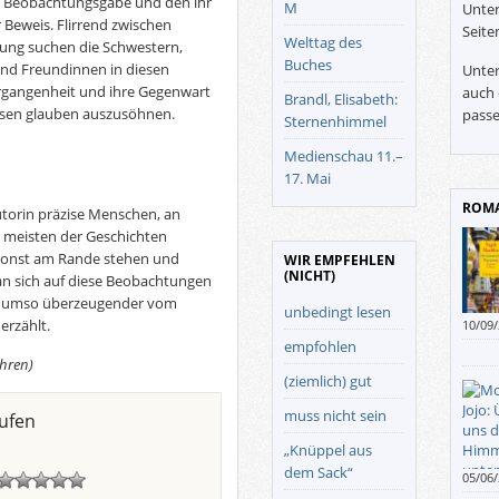
ise Beobachtungsgabe und den ihr
M
Unter
 Beweis. Flirrend zwischen
Seite
Welttag des
ung suchen die Schwestern,
Buches
und Freundinnen in diesen
Unter
rgangenheit und ihre Gegenwart
auch 
Brandl, Elisabeth:
issen glauben auszusöhnen.
passe
Sternenhimmel
Medienschau 11.–
17. Mai
ROMA
utorin präzise Menschen, an
e meisten der Geschichten
 sonst am Rande stehen und
WIR EMPFEHLEN
(NICHT)
an sich auf diese Beobachtungen
und umso überzeugender vom
unbedingt lesen
erzählt.
10/09
empfohlen
ohren)
(ziemlich) gut
muss nicht sein
ufen
„Knüppel aus
dem Sack“
05/06
Schick