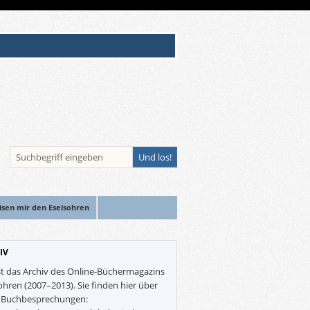
isen mir den Eselsohren
IV
st das Archiv des Online-Büchermagazins
ohren (2007–2013). Sie finden hier über
0 Buchbesprechungen: