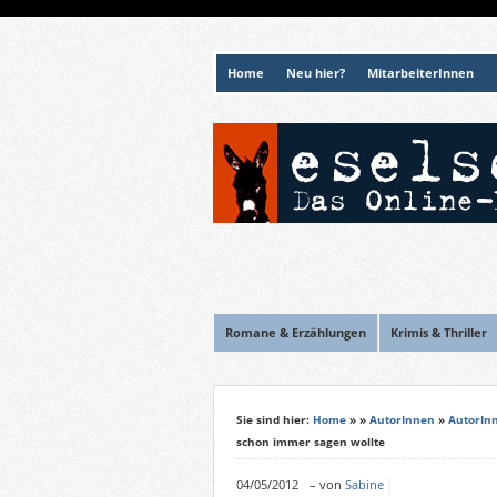
Home
Neu hier?
MitarbeiterInnen
Romane & Erzählungen
Krimis & Thriller
Sie sind hier:
Home
»
»
AutorInnen
»
AutorIn
schon immer sagen wollte
04/05/2012
–
von
Sabine