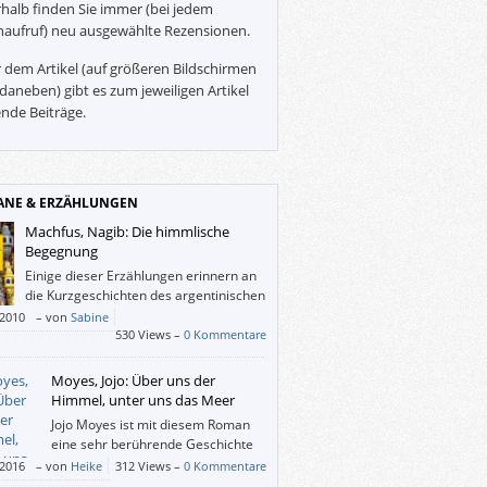
halb finden Sie immer (bei jedem
naufruf) neu ausgewählte Rezensionen.
 dem Artikel (auf größeren Bildschirmen
daneben) gibt es zum jeweiligen Artikel
nde Beiträge.
NE & ERZÄHLUNGEN
Machfus, Nagib: Die himmlische
Begegnung
Einige dieser Erzählungen erinnern an
die Kurzgeschichten des argentinischen
Autors Jorge Luis Borges.
/2010
–
von
Sabine
530 Views –
0 Kommentare
Moyes, Jojo: Über uns der
Himmel, unter uns das Meer
Jojo Moyes ist mit diesem Roman
eine sehr berührende Geschichte
gelungen, in deren Fokus Hoffnung,
/2016
–
von
Heike
312 Views –
0 Kommentare
sal und Liebe (auf absolut unkitschige Art