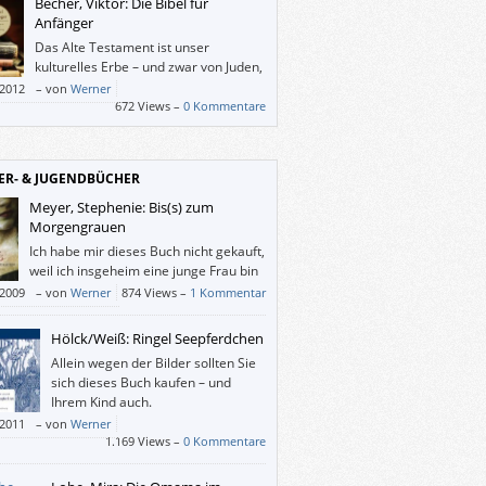
Becher, Viktor: Die Bibel für
Anfänger
Das Alte Testament ist unser
kulturelles Erbe – und zwar von Juden,
Christen und Moslems. Der
/2012
–
von
Werner
hwissenschaftler Viktor Becher hat eine
672 Views –
0 Kommentare
ändlich kommentierte Fassung der fünf
r Mose mit Hintergrundinformationen
llt, damit wir uns eine eigene Meinung bilden
ER- & JUGENDBÜCHER
n.
Meyer, Stephenie: Bis(s) zum
Morgengrauen
Ich habe mir dieses Buch nicht gekauft,
weil ich insgeheim eine junge Frau bin
oder weil ich Vampir-Geschichten mag,
/2009
–
von
Werner
874 Views –
1 Kommentar
rn weil ich wissen wollte, warum es auf den
ellerlisten ganz oben steht. Und ich habe es
Hölck/Weiß: Ringel Seepferdchen
egeisterung verschlungen.
Allein wegen der Bilder sollten Sie
sich dieses Buch kaufen – und
Ihrem Kind auch.
/2011
–
von
Werner
1.169 Views –
0 Kommentare