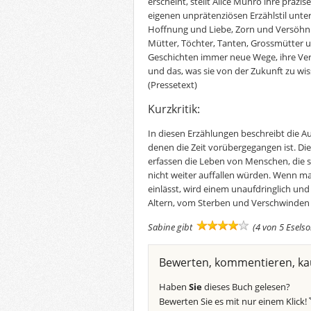
erscheint, stellt Alice Munro ihre präz
eigenen unprätenziösen Erzählstil unter
Hoffnung und Liebe, Zorn und Versöhn
Mütter, Töchter, Tanten, Grossmütter 
Geschichten immer neue Wege, ihre Ve
und das, was sie von der Zukunft zu w
(Pressetext)
Kurzkritik:
In diesen Erzählungen beschreibt die A
denen die Zeit vorübergegangen ist. Di
erfassen die Leben von Menschen, die
nicht weiter auffallen würden. Wenn m
einlässt, wird einem unaufdringlich 
Altern, vom Sterben und Verschwinden 
Sabine gibt
(4 von 5 Esels
Bewerten, kommentieren, ka
Haben
Sie
dieses Buch gelesen?
Bewerten Sie es mit nur einem Klick!