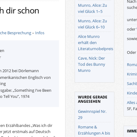
Nach 
Munro, Alice: Zu
suche
h dir schon
viel Glück 1–5
unte
Munro, Alice: Zu
viel Glück 6–10
oder
iche Besprechung
–
Infos
Alice Munro
sowi
erhält den
Literaturnobelpreis
gen
Oder 
r
Cave, Nick: Der
n
Tod des Bunny
Roma
Munro
n 2012 bei Dörlemann
Krimis
merikanischen Englisch von
Sach
ning
usgabe: „Something I’ve Been
Kinde
 Tell You”, 1974
WURDE GERADE
ANGESEHEN
Alles
SF, F
Gewinnspiel Nr.
29
ten Erzählbandes „Was ich dir
Romane &
IMME
r jetzt erstmals auf Deutsch
Erzählungen A bis