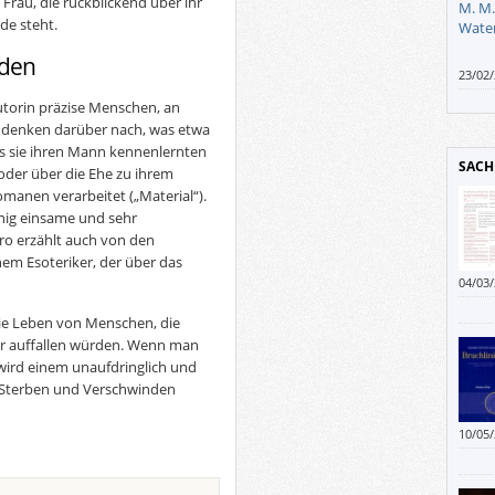
e Frau, die rückblickend über ihr
de steht.
nden
23/02
erscha
utorin präzise Menschen, an
so et
e denken darüber nach, was etwa
betrac
ass sie ihren Mann kennenlernten
weise
SACH
einer
oder über die Ehe zu ihrem
omanen verarbeitet („Material“).
enig einsame und sehr
ro erzählt auch von den
m Esoteriker, der über das
04/03
Worten
Frage 
die Leben von Menschen, die
Journ
er auffallen würden. Wenn man
„verd
 wird einem unaufdringlich und
unter
Sterben und Verschwinden
einen
überh
10/05
(wiss
werde