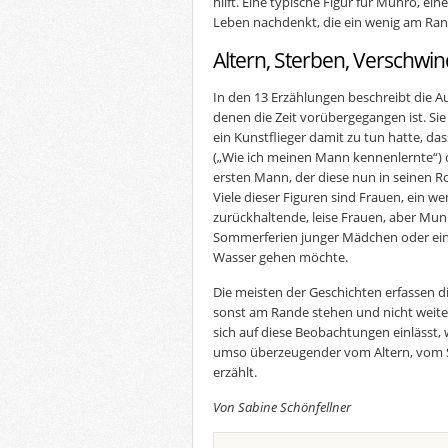
hilft. Eine typische Figur für Munro, ein
Leben nachdenkt, die ein wenig am Ran
Altern, Sterben, Verschwi
In den 13 Erzählungen beschreibt die A
denen die Zeit vorübergegangen ist. Si
ein Kunstflieger damit zu tun hatte, d
(„Wie ich meinen Mann kennenlernte“) 
ersten Mann, der diese nun in seinen R
Viele dieser Figuren sind Frauen, ein w
zurückhaltende, leise Frauen, aber Mun
Sommerferien junger Mädchen oder eine
Wasser gehen möchte.
Die meisten der Geschichten erfassen 
sonst am Rande stehen und nicht weit
sich auf diese Beobachtungen einlässt,
umso überzeugender vom Altern, vom 
erzählt.
Von Sabine Schönfellner