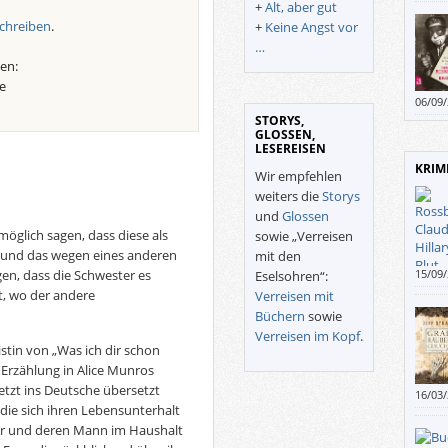
+
Alt, aber gut
und We
chreiben
.
+
Keine Angst vor
…
en:
e
06/09
diese
STORYS,
GLOSSEN,
Schrif
LESEREISEN
Leide
KRIM
sprun
Wir empfehlen
verli
weiters die
Storys
und
Glossen
öglich sagen, dass diese als
sowie „Verreisen
 und das wegen eines anderen
mit den
en, dass die Schwester es
15/09
Eselsohren“:
gelun
zt, wo der andere
Verreisen mit
Reiche
Büchern
sowie
Verreisen im Kopf
.
stin von „Was ich dir schon
 Erzählung in Alice Munros
etzt ins Deutsche übersetzt
16/03
 die sich ihren Lebensunterhalt
Prota
verlie
ter und deren Mann im Haushalt