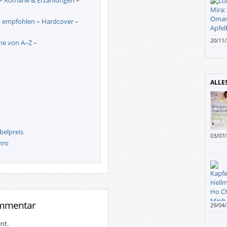
–
Romane & Erzählungen
–
–
empfohlen
–
Hardcover
–
20/11
e von A–Z
–
flitze
Andi 
ALLE
belpreis
03/07
nro
ommentar
29/04
skandi
irgen
nt.