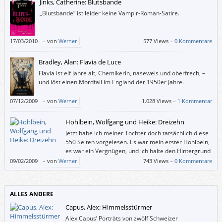
Jinks, Catherine: Blutsbande
„Blutsbande“ ist leider keine Vampir-Roman-Satire.
17/03/2010
–
von
Werner
577 Views –
0 Kommentare
Bradley, Alan: Flavia de Luce
Flavia ist elf Jahre alt, Chemikerin, naseweis und oberfrech, –
und löst einen Mordfall im England der 1950er Jahre.
07/12/2009
–
von
Werner
1.028 Views –
1 Kommentar
Hohlbein, Wolfgang und Heike: Dreizehn
Jetzt habe ich meiner Tochter doch tatsächlich diese
550 Seiten vorgelesen. Es war mein erster Hohlbein,
es war ein Vergnügen, und ich halte den Hintergrund
von „Dreizehn“ für plausibler als den von Stephen
09/02/2009
–
von
Werner
743 Views –
0 Kommentare
Kings „Es“.
ALLES ANDERE
Capus, Alex: Himmelsstürmer
Alex Capus’ Porträts von zwölf Schweizer