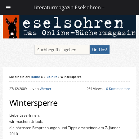
Literaturmagazin Eselsohren –
Sie sind hier:
Home
»
»
Beihilf
» Wintersperre
27/12/2009
–
von
Werner
264 Views –
0 Kommentare
Wintersperre
Liebe LeserInnen,
wir machen Urlaub.
die nächsten Besprechungen und Tipps erscheinen am 7. Jänner
2010.