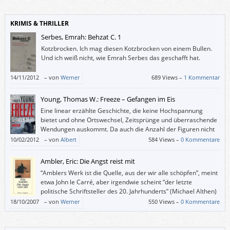
KRIMIS & THRILLER
Serbes, Emrah: Behzat C. 1
Kotzbrocken. Ich mag diesen Kotzbrocken von einem Bullen.
Und ich weiß nicht, wie Emrah Serbes das geschafft hat.
14/11/2012
–
von
Werner
689 Views –
1 Kommentar
Young, Thomas W.: Freeze – Gefangen im Eis
Eine linear erzählte Geschichte, die keine Hochspannung
bietet und ohne Ortswechsel, Zeitsprünge und überraschende
Wendungen auskommt. Da auch die Anzahl der Figuren nicht
ausufert, sind die Ansprüche an den Leser überschaubar.
10/02/2012
–
von
Albert
584 Views –
0 Kommentare
Ambler, Eric: Die Angst reist mit
“Amblers Werk ist die Quelle, aus der wir alle schöpfen”, meint
etwa John le Carré, aber irgendwie scheint “der letzte
politische Schriftsteller des 20. Jahrhunderts” (Michael Althen)
doch ein wenig in Vergessenheit geraten zu sein.
18/10/2007
–
von
Werner
550 Views –
0 Kommentare