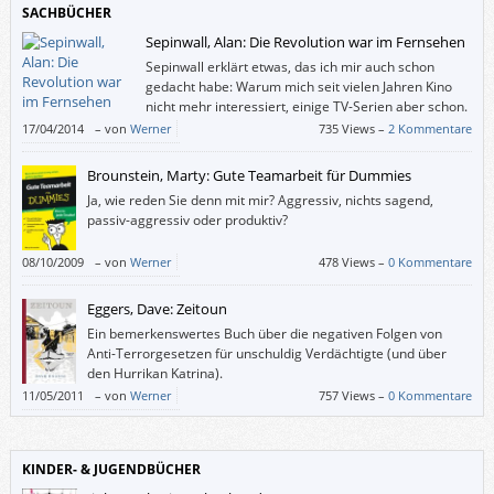
SACHBÜCHER
Sepinwall, Alan: Die Revolution war im Fernsehen
Sepinwall erklärt etwas, das ich mir auch schon
gedacht habe: Warum mich seit vielen Jahren Kino
nicht mehr interessiert, einige TV-Serien aber schon.
– Unter anderem weil Bezahl- oder Privatsender in
17/04/2014
–
von
Werner
735 Views –
2 Kommentare
den USA mutiger sind als die Filmbranche.
Brounstein, Marty: Gute Teamarbeit für Dummies
Ja, wie reden Sie denn mit mir? Aggressiv, nichts sagend,
passiv-aggressiv oder produktiv?
08/10/2009
–
von
Werner
478 Views –
0 Kommentare
Eggers, Dave: Zeitoun
Ein bemerkenswertes Buch über die negativen Folgen von
Anti-Terrorgesetzen für unschuldig Verdächtigte (und über
den Hurrikan Katrina).
11/05/2011
–
von
Werner
757 Views –
0 Kommentare
KINDER- & JUGENDBÜCHER