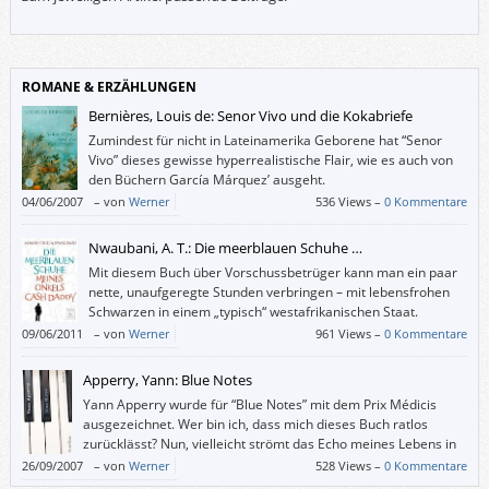
ROMANE & ERZÄHLUNGEN
Bernières, Louis de: Senor Vivo und die Kokabriefe
Zumindest für nicht in Lateinamerika Geborene hat “Senor
Vivo” dieses gewisse hyperrealistische Flair, wie es auch von
den Büchern García Márquez’ ausgeht.
04/06/2007
–
von
Werner
536 Views –
0 Kommentare
Nwaubani, A. T.: Die meerblauen Schuhe …
Mit diesem Buch über Vorschussbetrüger kann man ein paar
nette, unaufgeregte Stunden verbringen – mit lebensfrohen
Schwarzen in einem „typisch“ westafrikanischen Staat.
09/06/2011
–
von
Werner
961 Views –
0 Kommentare
Apperry, Yann: Blue Notes
Yann Apperry wurde für “Blue Notes” mit dem Prix Médicis
ausgezeichnet. Wer bin ich, dass mich dieses Buch ratlos
zurücklässt? Nun, vielleicht strömt das Echo meines Lebens in
diese Kritik, die recht harmlos ausfällt angesichts dessen, was
26/09/2007
–
von
Werner
528 Views –
0 Kommentare
da so alles passieren kann …