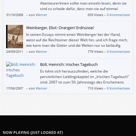
AbenteurerInnen sollte man einzeln lesen, denn sie
sind zu schade dafür, dass man sie auf einmal
„verschlingt“.
31/10/2008
–
von
Werner
659 Views –
0 Kommentare
Weinberger, Eliot: Orangen! Erdnüsse!
In seinen Essays nimmt einen Weinberger bei der Hand,
weist auf die Reichtümer dieser Welt hin, und ich frage mich,
wie kann man die Götter und die Welten nur so beiläufig
unter einen Hut bringen?
24/09/2011
–
von
Werner
779 Views –
0 Kommentare
Böll, Heinrich: Irisches Tagebuch
Es lohnt sich herauszufinden, welche die
persönlichen Lieblingskapitel im „Irischen Tagebuch“
sind. 2007 ist zum 50. Jahrestags des Erscheinens
beim Verlag Kiepenheuer & Witsch eine
17/06/2007
–
von
Werner
710 Views –
0 Kommentare
Sonderausgabe mit zahlreichen Fotos erschienen. Aber auch die normale
Ausgabe ist reizvoll: Sie hat die dtv-Nummer 1.
NOW PLAYING (JUST LOOKED AT)