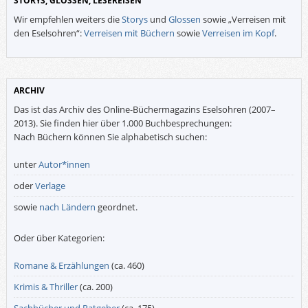
STORYS, GLOSSEN, LESEREISEN
Wir empfehlen weiters die
Storys
und
Glossen
sowie „Verreisen mit
den Eselsohren“:
Verreisen mit Büchern
sowie
Verreisen im Kopf
.
ARCHIV
Das ist das Archiv des Online-Büchermagazins Eselsohren (2007–
2013). Sie finden hier über 1.000 Buchbesprechungen:
Nach Büchern können Sie alphabetisch suchen:
unter
Autor*innen
oder
Verlage
sowie
nach Ländern
geordnet.
Oder über Kategorien:
Romane & Erzählungen
(ca. 460)
Krimis & Thriller
(ca. 200)
Sachbücher und Ratgeber
(ca. 175)