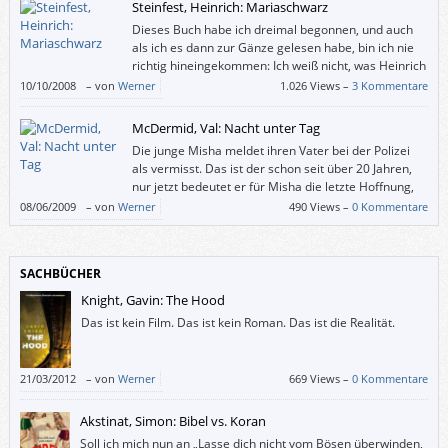
Steinfest, Heinrich: Mariaschwarz
Dieses Buch habe ich dreimal begonnen, und auch
als ich es dann zur Gänze gelesen habe, bin ich nie
richtig hineingekommen: Ich weiß nicht, was Heinrich
Steinfest damit wollte.
10/10/2008
–
von
Werner
1.026 Views –
3 Kommentare
McDermid, Val: Nacht unter Tag
Die junge Misha meldet ihren Vater bei der Polizei
als vermisst. Das ist der schon seit über 20 Jahren,
nur jetzt bedeutet er für Misha die letzte Hoffnung,
dass ihr an Leukämie erkrankter Sohn vielleicht doch
08/06/2009
–
von
Werner
490 Views –
0 Kommentare
noch zu retten. Ihr Vater war Bergmann und verschwand während des
einjährigen britischen Bergarbeiterstreiks der Jahre 1984/1985. Man
glaubt, dass er zum Streikbrecher wurde, was für ihn und seine Familie
SACHBÜCHER
Ächtung bedeutete – und im Jahr 2007 immer noch bedeutet.
Knight, Gavin: The Hood
Das ist kein Film. Das ist kein Roman. Das ist die Realität.
21/03/2012
–
von
Werner
669 Views –
0 Kommentare
Akstinat, Simon: Bibel vs. Koran
Soll ich mich nun an „Lasse dich nicht vom Bösen überwinden,