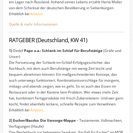
ein Lager nach Russland. Anhand seines Lebens erzählt Herta Müller
von dem Schicksal der deutschen Bevölkerung in Siebenbürgen.
Erhältlich bei
Amazon
Quelle & mehr Informationen
RATGEBER (Deutschland, KW 41)
1)
Detlef
Pape u.a.: Schlank im Schlaf für Berufstätige
(Gräfe und
Unzer)
Die Fortsetzung der Schlank-im-Schlaf-Erfolgsgeschichte: das
Kochbuch, mit dem auch Berufstätige mit wenig Zeit leicht und
bequem abnehmen können. Ein maßgeschneidertes Konzept, das
auch unterwegs funktioniert. Kombinationsvorschläge für morgens,
mittags und abends zeigen, wie es geht. So ist auch das Essen im
Restaurant oder in der Kantine kein Problem. Wer etwas mehr Zeit
hat, kombiniert Fertigprodukte mit frisch Zubereitetem. Und wer gern
kocht, findet ebenfalls leckere, schnelle Rezepte zum Verwöhnen.
Erhältlich bei
Amazon
.
2)
Escher/Baczko: Die Vorsorge-Mappe
– Testamente, Vollmachten,
Verfügungen (Haufe)
Das Begleitbuch zur bekannten Sendung „Ein Fall für Escher“ im MDR