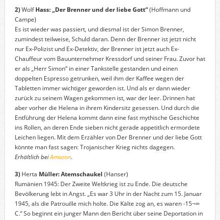
2)
Wolf
Hass: „Der Brenner und der liebe Gott“
(Hoffmann und
Campe)
Es ist wieder was passiert, und diesmal ist der Simon Brenner,
zumindest teilweise, Schuld daran. Denn der Brenner ist jetzt nicht
nur Ex-Polizist und Ex-Detektiv, der Brenner ist jetzt auch Ex-
Chauffeur vom Bauunternehmer Kressdorf und seiner Frau. Zuvor hat
er als „Herr Simon“ in einer Tankstelle gestanden und einen
doppelten Espresso getrunken, weil ihm der Kaffee wegen der
Tabletten immer wichtiger geworden ist. Und als er dann wieder
zurück zu seinem Wagen gekommen ist, war der leer. Drinnen hat
aber vorher die Helena in ihrem Kindersitz gesessen. Und durch die
Entführung der Helena kommt dann eine fast mythische Geschichte
ins Rollen, an deren Ende sieben nicht gerade appetitlich ermordete
Leichen liegen. Mit dem Erzähler von Der Brenner und der liebe Gott
könnte man fast sagen: Trojanischer Krieg nichts dagegen.
Erhältlich bei
Amazon
.
3)
Herta
Müller: Atemschaukel
(Hanser)
Rumänien 1945: Der Zweite Weltkrieg ist zu Ende. Die deutsche
Bevölkerung lebt in Angst. „Es war 3 Uhr in der Nacht zum 15. Januar
1945, als die Patrouille mich holte. Die Kälte zog an, es waren -15¬∞
C.“ So beginnt ein junger Mann den Bericht über seine Deportation in