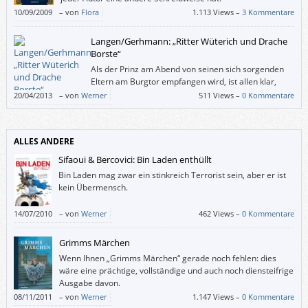
10/09/2009
–
von
Flora
1.113 Views –
3 Kommentare
Langen/Gerhmann: „Ritter Wüterich und Drache
Borste“
Als der Prinz am Abend von seinen sich sorgenden
Eltern am Burgtor empfangen wird, ist allen klar,
dass dies nicht sein letztes echtes Abenteuer
20/04/2013
–
von
Werner
511 Views –
0 Kommentare
gewesen sein kann. Noch dazu, wo draußen im finsteren Wald ein Freund
auf ihn wartet, das Drachenkind Borste. Es kann also gut sein, dass
Annette Langen (die Hase-„Felix“-Erfinderin) ein paar weitere Wüterich-
ALLES ANDERE
Bücher schreiben wird. Die Geschichte von diesem Band ist jedenfalls
ebenso entzückend wie die Illustrationen von Katja Gerhmann.
Sifaoui & Bercovici: Bin Laden enthüllt
Bin Laden mag zwar ein stinkreich Terrorist sein, aber er ist
kein Übermensch.
14/07/2010
–
von
Werner
462 Views –
0 Kommentare
Grimms Märchen
Wenn Ihnen „Grimms Märchen“ gerade noch fehlen: dies
wäre eine prächtige, vollständige und auch noch diensteifrige
Ausgabe davon.
08/11/2011
–
von
Werner
1.147 Views –
0 Kommentare