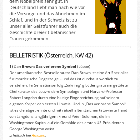
dem Nobelpreis sehr gut, in
Deutschland liebt man nach wie vor
die Vorsorge und das Abnehmen im
Schlaf, und in der Schweiz ist zu
unser aller Geistführer auch die
Geschichte dreier tibetanischer
Frauen gekommen.
BELLETRISTIK (Österreich, KW 42)
1)
Dan
Brown: Das verlorene Symbol
(Lübbe)
Der amerikanische Bestsellerautor Dan Brown ist eine Art Spezialist
für mörderische Fingerzeige – und das ist durchaus wörtlich zu
verstehen. Im Sensationserfolg „Sakrileg“ gibt der grausam getötete
Chefkurator des Louvre dem Symbologen und Harvard-Professor
Robert Langdon durch eine blutige Fingerzeichnung auf seinem
eigenen Körper den ersten Hinweis. Und in „Das verlorene Symbol“
ist es die abgetrennte und mit rätselhaften Zeichen tätowierte Hand
von Langdons langjährigem Freund Peter Solomon, die im
Washingtoner Kapitol auf ein Gemälde des ersten US-Präsidenten
George Washington weist.
Erhältlich bei
Amazon
.