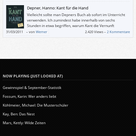
Depner, Hanno: Kant für die Hand
Vielleicht sollte man Depners Buch ab sofort im Unterricht
verwenden. Ich zumindest habe innerhalb von sechs
Stunden in etwa begriffen, warum Kant die Vernunft
„kritisiert“ hat und was dabei herausgekommen ist.
31/03/2011
–
von
Werner
2.420 Views –
2 Kommentare
NOW PLAYING (JUST LOOKED AT)
Gewinnspiel & September-Statistik
Fossum, Karin: Wer anders liebt
Köhlmeier, Michael: Die Musterschüler
Kay, Ben: Das Nest
Mars, Kettly: Wilde Zeiten