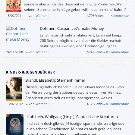
sondern überwinde das Böse mit dem Guten“ oder an „Wer
seinem Sohn keine Schläge geben will, liebt ihn nicht“ halten?
15/02/2011
–
von
Werner
1.796 Views –
1 Kommentar
Dohmen, Caspar: Let’s make Money
Es ist natürlich sehr ambitioniert, Laien auf knapp
200 Seiten möglichst viel über die Geldwirtschaft
beibringen zu wollen, aber Dohmen gelingt es.
24/11/2008
–
von
Werner
524 Views –
0 Kommentare
KINDER- & JUGENDBÜCHER
Brandl, Elisabeth: Sternenhimmel
Dieses Jugendbuch handelt – leider etwas tendenziös – von
der Vertreibung der Sudetendeutschen aus ihrer Heimat.
Ansonsten vermittelt es zielgruppengerecht, was es
bedeutet, aus der Heimat vertrieben zu werden, und wie es
13/07/2012
–
von
Werner
612 Views –
0 Kommentare
ist, woanders nicht willkommen zu sein.
Hohlbein, Wolfgang (Hrsg.): Fantastische Kreaturen
In diesem Buch gibt es 14 lustige, spannende, traurige oder
auch schöne Geschichten. Mir hat es auch gefallen, dass
jeder Autor eine andere Schreibweise hat.