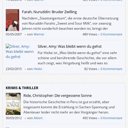
Farah, Nuruddin: Bruder Zwilling
Nachdem „Staatseigentum“, die erste deutsche Übersetzung
von Nuruddin Farahs „Sweet and Sour Milk“, vor zwanzig
Jahren nicht sonderlich beachtet worden ist, bringt der
Frederking & Thaler-Verlag den Roman des somalischen
05/05/2007
–
von
Werner
489 Views –
0 Kommentare
Schriftstellers jetzt – neu übersetzt – abermals heraus. Das ist würdig
und recht – mit einer kleinen Einschränkung: „Staatseigentum“ war ein
Silver, Amy: Was bleibt wenn du gehst
aussagekräftigerer Titel als „Bruder Zwilling“.
Für Heike ist „Was bleibt wenn du gehst“ eine sehr
schöne und berührende Geschichte, die vor allem
auch zeigt, was Vergebung heißt und was es
bedeuten kann, wenn man beschließt nach vorne
23/02/2015
–
von
Heike
82 Views –
0 Kommentare
anstatt ständig nach hinten zu blicken.
KRIMIS & THRILLER
Ride, Christopher: Die vergessene Sonne
Die historische Geschichte in Peru ist gut erzählt, aber
insgesamt kommt die Erzählung in Sachen Spannung und
Abenteuer leider nicht mehr an den Vorgänger heran.
30/03/2012
–
von
Albert
493 Views –
0 Kommentare