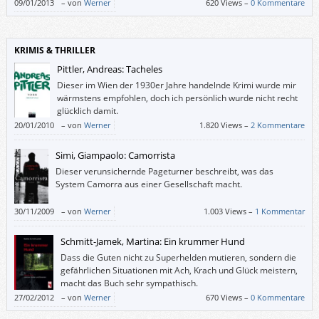
09/01/2013
–
von
Werner
620 Views –
0 Kommentare
KRIMIS & THRILLER
Pittler, Andreas: Tacheles
Dieser im Wien der 1930er Jahre handelnde Krimi wurde mir
wärmstens empfohlen, doch ich persönlich wurde nicht recht
glücklich damit.
20/01/2010
–
von
Werner
1.820 Views –
2 Kommentare
Simi, Giampaolo: Camorrista
Dieser verunsichernde Pageturner beschreibt, was das
System Camorra aus einer Gesellschaft macht.
30/11/2009
–
von
Werner
1.003 Views –
1 Kommentar
Schmitt-Jamek, Martina: Ein krummer Hund
Dass die Guten nicht zu Superhelden mutieren, sondern die
gefährlichen Situationen mit Ach, Krach und Glück meistern,
macht das Buch sehr sympathisch.
27/02/2012
–
von
Werner
670 Views –
0 Kommentare