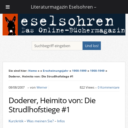
Literaturmagazin Eselsohren –
Sie sind hier:
Home
»
»
Erscheinungsjahr
»
1900-1999
»
1900-1949
»
Doderer, Heimito von: Die Strudlhofstiege #1
08/08/2007
–
von
Werner
822 Views –
0 Kommentare
Doderer, Heimito von: Die
Strudlhofstiege #1
Kurzkritik
–
Was meinen Sie?
–
Infos