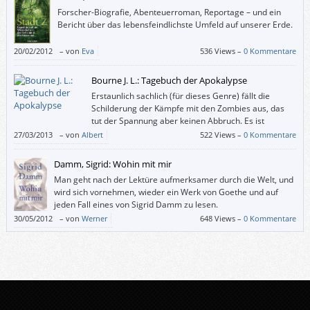
Forscher-Biografie, Abenteuerroman, Reportage – und ein
Bericht über das lebensfeindlichste Umfeld auf unserer Erde.
20/02/2012
–
von
Eva
536 Views –
0 Kommentare
Bourne J. L.: Tagebuch der Apokalypse
Erstaunlich sachlich (für dieses Genre) fällt die
Schilderung der Kämpfe mit den Zombies aus, das
tut der Spannung aber keinen Abbruch. Es ist
geradezu erfrischend anders, wenn ein solcher
27/03/2013
–
von
Albert
522 Views –
0 Kommentare
Roman auch einmal ohne detaillierte Schilderungen von explodierenden
Zombieschädeln und herausgerissenen Gedärmen auskommt.
Damm, Sigrid: Wohin mit mir
Man geht nach der Lektüre aufmerksamer durch die Welt, und
wird sich vornehmen, wieder ein Werk von Goethe und auf
jeden Fall eines von Sigrid Damm zu lesen.
30/05/2012
–
von
Werner
648 Views –
0 Kommentare