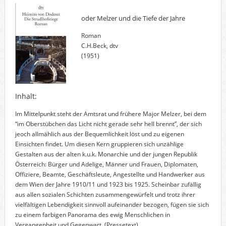
oder Melzer und die Tiefe der Jahre
Roman
C.H.Beck, dtv
(1951)
Inhalt:
Im Mittelpunkt steht der Amtsrat und frühere Major Melzer, bei dem
“im Oberstübchen das Licht nicht gerade sehr hell brennt”, der sich
jeoch allmählich aus der Bequemlichkeit löst und zu eigenen
Einsichten findet. Um diesen Kern gruppieren sich unzählige
Gestalten aus der alten k.u.k. Monarchie und der jungen Republik
Österreich: Bürger und Adelige, Männer und Frauen, Diplomaten,
Offiziere, Beamte, Geschäftsleute, Angestellte und Handwerker aus
dem Wien der Jahre 1910/11 und 1923 bis 1925. Scheinbar zufällig
aus allen sozialen Schichten zusammengewürfelt und trotz ihrer
vielfältigen Lebendigkeit sinnvoll aufeinander bezogen, fügen sie sich
zu einem farbigen Panorama des ewig Menschlichen in
Vergangenheit und Gegenwart.
(Pressetext)