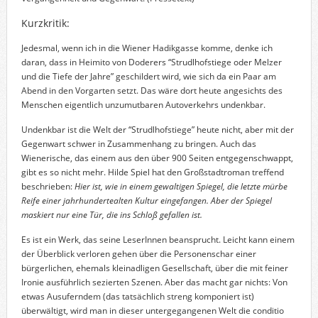
Kurzkritik:
Jedesmal, wenn ich in die Wiener Hadikgasse komme, denke ich
daran, dass in Heimito von Doderers “Strudlhofstiege oder Melzer
und die Tiefe der Jahre” geschildert wird, wie sich da ein Paar am
Abend in den Vorgarten setzt. Das wäre dort heute angesichts des
Menschen eigentlich unzumutbaren Autoverkehrs undenkbar.
Undenkbar ist die Welt der “Strudlhofstiege” heute nicht, aber mit der
Gegenwart schwer in Zusammenhang zu bringen. Auch das
Wienerische, das einem aus den über 900 Seiten entgegenschwappt,
gibt es so nicht mehr. Hilde Spiel hat den Großstadtroman treffend
beschrieben:
Hier ist, wie in einem gewaltigen Spiegel, die letzte mürbe
Reife einer jahrhundertealten Kultur eingefangen. Aber der Spiegel
maskiert nur eine Tür, die ins Schloß gefallen ist.
Es ist ein Werk, das seine LeserInnen beansprucht. Leicht kann einem
der Überblick verloren gehen über die Personenschar einer
bürgerlichen, ehemals kleinadligen Gesellschaft, über die mit feiner
Ironie ausführlich sezierten Szenen. Aber das macht gar nichts: Von
etwas Ausuferndem (das tatsächlich streng komponiert ist)
überwältigt, wird man in dieser untergegangenen Welt die conditio