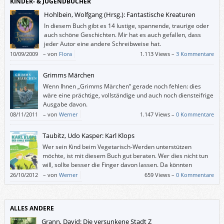
KINDER- & JUGENDBÜCHER
Hohlbein, Wolfgang (Hrsg.): Fantastische Kreaturen
In diesem Buch gibt es 14 lustige, spannende, traurige oder
auch schöne Geschichten. Mir hat es auch gefallen, dass
jeder Autor eine andere Schreibweise hat.
10/09/2009
–
von
Flora
1.113 Views –
3 Kommentare
Grimms Märchen
Wenn Ihnen „Grimms Märchen“ gerade noch fehlen: dies
wäre eine prächtige, vollständige und auch noch diensteifrige
Ausgabe davon.
08/11/2011
–
von
Werner
1.147 Views –
0 Kommentare
Taubitz, Udo Kasper: Karl Klops
Wer sein Kind beim Vegetarisch-Werden unterstützen
möchte, ist mit diesem Buch gut beraten. Wer dies nicht tun
will, sollte besser die Finger davon lassen. Da könnten
Weltbilder nachhaltig erschüttert werden.
26/10/2012
–
von
Werner
659 Views –
0 Kommentare
ALLES ANDERE
Grann, David: Die versunkene Stadt Z