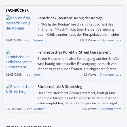
SACHBÜCHER
Kapuściński, Ryszard: König der Könige
In “König der Könige” beschreibt Kapuściński das
Phänomen “Macht” nicht über Helden-Verehrung
oder -Kritik, sondern aus der Perspektive der Insider,
der Würdenträger, Spitzel und Helfershelfer, die
18/02/2008
–
von
Werner
1.052 Views –
0 Kommentare
voller Angst und Stolz einem absoluten Herrscher gedient haben.
Feministisches Kollektiv: Street Harassment
Street Harassment, also Belästigung auf der Straße,
wird häufig mit sexueller Belästigung, nämlich von
Männern gegenüber Frauen, gleichgesetzt. Street
Harassment ist aber ein viel komplexeres
12/05/2008
–
von
karo
422 Views –
0 Kommentare
Phänomen. Zum einen betrifft es die unterschiedlichsten Personen wie
MigrantInnen, Menschen mit Behinderung, Lesben, Schwule, Frauen oder
Rückenschule & Stretching
kulturelle (Rand-)Gruppen.
Herr Schuster fährt Zimmerrad fährt, kräftigt und
dehnt die Muskeln und kann diese beiden Ratgeber
allen empfehlen, denen ihr Körper nicht mehr egal
ist.
22/10/2008
–
von
Werner
470 Views –
0 Kommentare