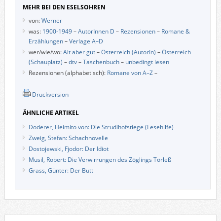
MEHR BEI DEN ESELSOHREN
von:
Werner
was:
1900-1949
–
AutorInnen D
–
Rezensionen
–
Romane &
Erzählungen
–
Verlage A–D
wer/wie/wo:
Alt aber gut
–
Österreich (AutorIn)
–
Österreich
(Schauplatz)
–
dtv
–
Taschenbuch
–
unbedingt lesen
Rezensionen (alphabetisch):
Romane von A–Z
–
Druckversion
ÄHNLICHE ARTIKEL
Doderer, Heimito von: Die Strudlhofstiege (Lesehilfe)
Zweig, Stefan: Schachnovelle
Dostojewski, Fjodor: Der Idiot
Musil, Robert: Die Verwirrungen des Zöglings Törleß
Grass, Günter: Der Butt