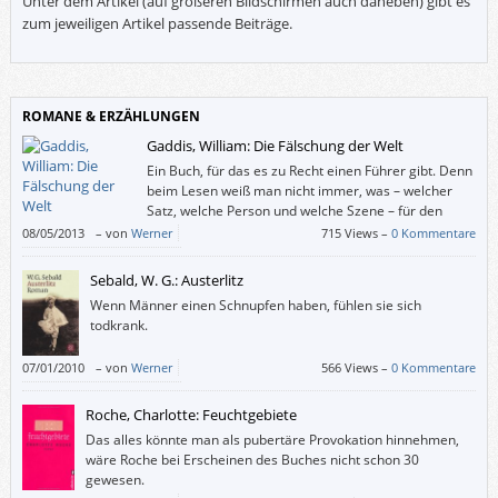
Unter dem Artikel (auf größeren Bildschirmen auch daneben) gibt es
zum jeweiligen Artikel passende Beiträge.
ROMANE & ERZÄHLUNGEN
Gaddis, William: Die Fälschung der Welt
Ein Buch, für das es zu Recht einen Führer gibt. Denn
beim Lesen weiß man nicht immer, was – welcher
Satz, welche Person und welche Szene – für den
Fortgang der Handlung wichtig ist und was nicht.
08/05/2013
–
von
Werner
715 Views –
0 Kommentare
Sebald, W. G.: Austerlitz
Wenn Männer einen Schnupfen haben, fühlen sie sich
todkrank.
07/01/2010
–
von
Werner
566 Views –
0 Kommentare
Roche, Charlotte: Feuchtgebiete
Das alles könnte man als pubertäre Provokation hinnehmen,
wäre Roche bei Erscheinen des Buches nicht schon 30
gewesen.