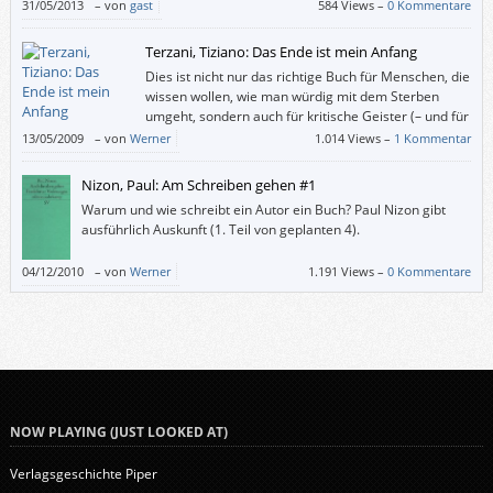
der Anti-Psychiatriebewegung der 60er-Jahre.
31/05/2013
–
von
gast
584 Views –
0 Kommentare
Terzani, Tiziano: Das Ende ist mein Anfang
Dies ist nicht nur das richtige Buch für Menschen, die
wissen wollen, wie man würdig mit dem Sterben
umgeht, sondern auch für kritische Geister (– und für
solche, die an einem Crashkurs „Asien in der zweiten
13/05/2009
–
von
Werner
1.014 Views –
1 Kommentar
Hälfte des 20. Jahrhunderts“ interessiert sind).
Nizon, Paul: Am Schreiben gehen #1
Warum und wie schreibt ein Autor ein Buch? Paul Nizon gibt
ausführlich Auskunft (1. Teil von geplanten 4).
04/12/2010
–
von
Werner
1.191 Views –
0 Kommentare
NOW PLAYING (JUST LOOKED AT)
Verlagsgeschichte Piper