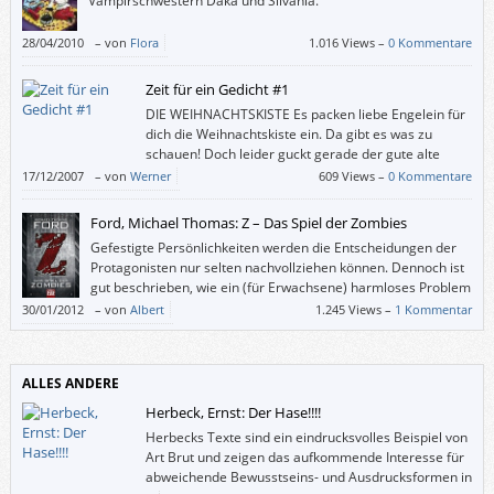
Vampirschwestern Daka und Silvania.
28/04/2010
–
von
Flora
1.016 Views –
0 Kommentare
Zeit für ein Gedicht #1
DIE WEIHNACHTSKISTE Es packen liebe Engelein für
dich die Weihnachtskiste ein. Da gibt es was zu
schauen! Doch leider guckt gerade der gute alte
Mond herein und dem ist nicht zu trauen. Da
17/12/2007
–
von
Werner
609 Views –
0 Kommentare
fürchten sich die Engelein er plaudert’s aus, und tun im Nu die
Weihnachtskiste wieder zu. Wie schade! (Aus Die Himmelsküche von Ida
Ford, Michael Thomas: Z – Das Spiel der Zombies
[…]
Gefestigte Persönlichkeiten werden die Entscheidungen der
Protagonisten nur selten nachvollziehen können. Dennoch ist
gut beschrieben, wie ein (für Erwachsene) harmloses Problem
durch Gruppendruck, Tabletten, Angst vor Eltern und
30/01/2012
–
von
Albert
1.245 Views –
1 Kommentar
Geheimnistuerei zur Katastrophe heranwächst.
ALLES ANDERE
Herbeck, Ernst: Der Hase!!!!
Herbecks Texte sind ein eindrucksvolles Beispiel von
Art Brut und zeigen das aufkommende Interesse für
abweichende Bewusstseins- und Ausdrucksformen in