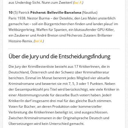
aus Underdog-Sicht. Nunn zum Zweiten!
(
bei A.
)
10
(5) Patrick
Pécherot: Belleville-Barcelona
(Nautilus)
Paris 1938. Nestor Burma – der Detektiv, den Leo Malet unsterblich
gemacht hat – soll ein Bürgertöchterchen finden und landet plauz! im
Weltbürgerkrieg. Waffen für Spanien, ein blutsaufender GPU-Killer,
ein Zauberer und André Breton sind Pécherots Zutaten: Brillanter
Histoire-Remix.
(
bei A.
)
Über die Jury und die Entscheidungsfindung
Die Jury der KrimiBestenliste besteht aus 17 KritikerInnen, die in
Deutschland, Österreich und der Schweiz über Kriminalliteratur
berichten. Einmal im Monat benennt jedes Mitglied vier aktuelle
Kriminalromane und bewertet sie mit 7, 5, 3 oder 1 Punkten. Neben
der Gesamtpunktzahl pro Titel wird berücksichtigt, wie viele Kritiker in
einer Abstimmungsrunde für dasselbe Buch votiert haben. Jede/r
Kritiker/in darf insgesamt drei mal für das gleiche Buch stimmen.
Voten für Bücher, an deren Produktion oder kommerzieller
Verbreitung die KritikerInnen beteiligt ist, sind ausgeschlossen.
Zwischen Kriminalromanen in der Originalsprache Deutsch und
Übersetzungen wird kein Unterschied gemacht.