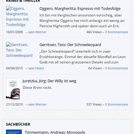
KRIMIS & THRILLER
Oggero, Margheritta: Espresso mit Todesfolge
Ich bin mit Vergleichen ansonsten vorsichtig, aber
Margheritta Oggero hat mich anfangs ein wenig an
Patricia Highsmith und später dann auch an Eric
Ambler erinnert.
16/01/2008
–
von
Werner
466 Views –
0 Kommentare
Gerritsen, Tess: Der Schneeleopard
„Der Schneeleopard“ unterteilt sich in zwei
Erzählstränge. Einmal der aktuelle Mordfall an Leon
Godt mit all seinen grausamen Details und zum
anderen die Erzählung von Milli, einer Teilnehmerin
04/06/2015
–
von
Heike
64 Views –
0 Kommentare
der Botswana-Safari. In gewohnter Tess-Gerritsen-Manier wird der Leser
in all die verrückten und unheimlichen Details der Mordfälle eingeführt
Juretzka, Jörg: Der Willy ist weg
und darf bis zum Schluss selbst raten, wer wirklich hinter all den
Diese Krimi rockt.
Grausamkeiten steckt.
21/12/2010
–
von
Werner
537 Views –
0 Kommentare
SACHBÜCHER
Tönnesmann, Andreas: Monopoly