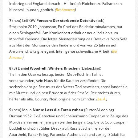
Irakkrieg und England danach – Hill knüpft Fädchen zu Fallstricken.
Kunstvoll, human, göttlich.
(
Bei Amazon
)
7
(neu) Leif GW
Persson: Der sterbende Detektiv
(btb)
Stockholm 2010. Johansson, Ex-Chef des Reichskriminalamtes, hat
einen Schlaganfall. Am Krankenbett erhält er neue Indizien zum
Mordfall Yasmine. Die letzte Meisterleistung des Detektivs: Vom Sofa
aus klärt der Moribunde den Kindermord von vor 25 Jahren auf.
Anrührend, witzig, elegant. Intelligente schwedische Arbeit.
(
Bei
Amazon
)
8
(3) Daniel
Woodrell: Winters Knochen
(Liebeskind)
Tief in den Ozarks: Jessup, bester Meth-Koch im Tal, ist
verschwunden, sein Haus für die Kaution verpfändet. Die
sechzehnjährige Ree muss des Vaters Tod beweisen, sonst landet sie
mit Mutter und kleinen Brüdern auf der Straße. Ree steht’s durch,
härter als alle. Country Noir, original vom Erfinder.
(
bei A.
)
9
(neu) Malla
Nunn: Lass die Toten ruhen
(Rütten&Loening)
Durban 1952. Ex-Detective und Schauermann Cooper wird Zeuge des
Mordes an einem elfjährigen weißen Jungen. Cop bleibt Cop. Cooper
buddelt und wühlt üblen Dreck auf: Rassistischer Terror der
Apartheid, Kalter Krieg, Paranoia. Authentisch und zornig. Südafrika