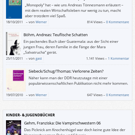
„Monopoly“ hat – wie uns Andreas Tönnesmann erläutert –
mit dem realen Wirtschaftsleben nur wenig zu tun, macht
aber trotzdem viel Spaß.
18/10/2011
–
von
Werner
814 Views –
0 Kommentare
Böhm, Andreas: Teuflische Schatten
Ein packendes Buch über Guatemala: aus der Sicht einer
jungen Frau, deren Familie in die Fänge der Mara
„Salvatrucha“ gerät.
25/11/2011
–
von
gast
1.141 Views –
1 Kommentar
Siebeck/Schug/Thomas: Verlorene Zeiten?
Näher kann man der DDR heutzutage mit einer
populärwissenschaftlichen Publikation nicht mehr kommen.
19/07/2010
–
von
Werner
647 Views –
0 Kommentare
KINDER- & JUGENDBÜCHER
Gehm, Franziska: Die Vampirschwestern 06
Das Picknick am Knochenhügel war doch keine gute Idee der