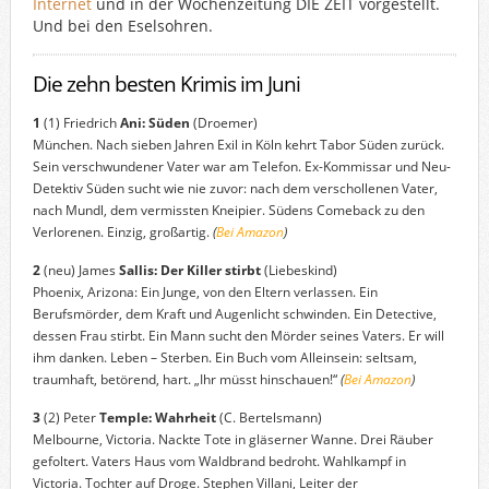
Internet
und in der Wochenzeitung DIE ZEIT vorgestellt.
Und bei den Eselsohren.
Die zehn besten Krimis im Juni
1
(1) Friedrich
Ani: Süden
(Droemer)
München. Nach sieben Jahren Exil in Köln kehrt Tabor Süden zurück.
Sein verschwundener Vater war am Telefon. Ex-Kommissar und Neu-
Detektiv Süden sucht wie nie zuvor: nach dem verschollenen Vater,
nach Mundl, dem vermissten Kneipier. Südens Comeback zu den
Verlorenen. Einzig, großartig.
(
Bei Amazon
)
2
(neu) James
Sallis: Der Killer stirbt
(Liebeskind)
Phoenix, Arizona: Ein Junge, von den Eltern verlassen. Ein
Berufsmörder, dem Kraft und Augenlicht schwinden. Ein Detective,
dessen Frau stirbt. Ein Mann sucht den Mörder seines Vaters. Er will
ihm danken. Leben – Sterben. Ein Buch vom Alleinsein: seltsam,
traumhaft, betörend, hart. „Ihr müsst hinschauen!“
(
Bei Amazon
)
3
(2) Peter
Temple: Wahrheit
(C. Bertelsmann)
Melbourne, Victoria. Nackte Tote in gläserner Wanne. Drei Räuber
gefoltert. Vaters Haus vom Waldbrand bedroht. Wahlkampf in
Victoria. Tochter auf Droge. Stephen Villani, Leiter der