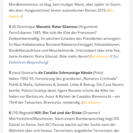
Mordkommission, ist klug, kein mutiger Mann, aber tapfer im Sturm
des Jetzt. Ausgezeichnet: bester australischer Roman 2010.
(
Bei
Amazon
)
4
(6) Dominique
Manotti: Roter Glamour
(Argument)
Paris/Libanon 1985. Wie tickt die Elite der Franzosen?
Zeitbombenmäßig. Im weichen Schatten des Präsidenten arrangiert
Ex-Nazi-Kollaborateur Bornand Raketenschmuggel, Polizeiaktionen,
Bordellbesäufnisse und Meuchelmorde. Und stolpert über eine fixe,
harte Araberin: Noria Ghozali. Bitte mehr davon!
(
Bei Amazon
//
Zur
Eselsohren-Besprechung
)
5
(neu) Giancarlo
de Cataldo: Schmutzige Hände
(Folio)
Italien 1992-93. Fortsetzung des grandiosen „Romanzo Criminale“.
Politik & Mafia, Geheimnis & Gewalt, Liebe & Betrug. Die Cosa Nostra
bombt, Polizist Scialoja dealt, Agent Rossetti schickt die Killer los.
Italien vor Berlusconi. Autor & Richter de Cataldos Binnensicht – ein
Thrill der Tatsachen. Bravourös, notwendig.
(
Bei Amazon
6
(10) Reginald
Hill: Der Tod und der Dicke
(Droemer)
Mid-Yorkshire/Manchester. Nach einem Bombenanschlag liegt DSI
Dalziel im Koma. Sein DCI Pascoe wächst auf der Suche nach der
Wahrheit über sich hinaus. Terroristen, angebliche Terroristen, der