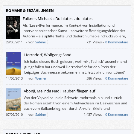
ROMANE & ERZÄHLUNGEN
Falkner, Michaela: Du blutest, du blutest
Als (Lese-)Performance, im Kontext von Installation und
interventionistischer Kunst – so weitere Betätigungsfelder der
Autorin – als splitterhafte und dadurch umso eindrucksvollere,
nachvollziehbarere Repräsentation von Kriegsgewalt schiene
29/03/2011
–
von
Sabine
731 Views –
0 Kommentare
der Text durchaus verständlich.
Herrndorf, Wolfgang: Sand
Ich habe dieses Buch gelesen, weil mir „Tschick“ ausnehmend
gut gefallen hat und weil Herrndorf dafür den Preis der
Leipziger Buchmesse bekommen hat. Jetzt bin ich von „Sand“
nicht enttäuscht, frage mich jedoch, ob dies wirklich eines der
14/06/2013
–
von
Werner
586 Views –
0 Kommentare
besten Bücher des Jahres 2011 gewesen ist.
Abonji, Melinda Nadj: Tauben fliegen auf
Von der Vojvodina in die Schweiz, mehrmals hin und zurück –
der Roman erzählt von einem Aufwachsen im Dazwischen und
auch vom Balkankrieg, der durch Anrufe, Briefe und
Augenzeugen in greifbare Nähe rückt.
07/09/2010
–
von
Sabine
1.437 Views –
0 Kommentare