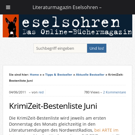
Literaturmagazin Eselsohren –
Sie sind hier:
Home
»
»
Tipps & Bestseller
»
Aktuelle Bestseller
» KrimiZeit-
Bestenliste Juni
04/06/2011
–
von
red
780 Views –
2 Kommentare
KrimiZeit-Bestenliste Juni
Die KrimiZeit-Bestenliste wird jeweils am ersten
Donnerstag des Monats gleichzeitig in den
Literatursendungen des NordwestRadios,
bei ARTE im