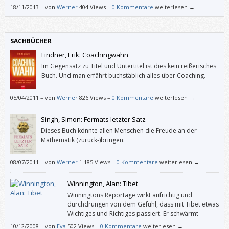
vom Inhalt ist das eine Freude zu lesen.
18/11/2013
–
von
Werner
404 Views –
0 Kommentare
weiterlesen →
SACHBÜCHER
Lindner, Erik: Coachingwahn
Im Gegensatz zu Titel und Untertitel ist dies kein reißerisches
Buch. Und man erfährt buchstäblich alles über Coaching.
05/04/2011
–
von
Werner
826 Views –
0 Kommentare
weiterlesen →
Singh, Simon: Fermats letzter Satz
Dieses Buch könnte allen Menschen die Freude an der
Mathematik (zurück-)bringen.
08/07/2011
–
von
Werner
1.185 Views –
0 Kommentare
weiterlesen →
Winnington, Alan: Tibet
Winningtons Reportage wirkt aufrichtig und
durchdrungen von dem Gefühl, dass mit Tibet etwas
Wichtiges und Richtiges passiert. Er schwärmt
geradezu für die chinesische Volksbefreiungsarmee
10/12/2008
–
von
Eva
502 Views –
0 Kommentare
weiterlesen →