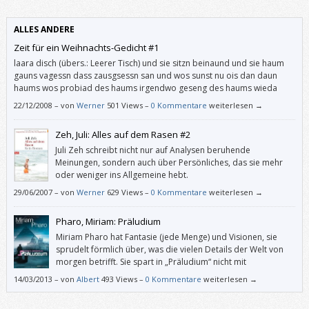
ergibt die Story nach und nach immer weniger Sinn.
ALLES ANDERE
Zeit für ein Weihnachts-Gedicht #1
laara disch (übers.: Leerer Tisch) und sie sitzn beinaund und sie haum
gauns vagessn dass zausgsessn san und wos sunst nu ois dan daun
haums wos probiad des haums irgendwo geseng des haums wieda
lossn des is eana ned gleng daun sans auf wos kuma des hod passt und
22/12/2008
–
von
Werner
501 Views –
0 Kommentare
weiterlesen →
hod zischt und daun haums so […]
Zeh, Juli: Alles auf dem Rasen #2
Juli Zeh schreibt nicht nur auf Analysen beruhende
Meinungen, sondern auch über Persönliches, das sie mehr
oder weniger ins Allgemeine hebt.
29/06/2007
–
von
Werner
629 Views –
0 Kommentare
weiterlesen →
Pharo, Miriam: Präludium
Miriam Pharo hat Fantasie (jede Menge) und Visionen, sie
sprudelt förmlich über, was die vielen Details der Welt von
morgen betrifft. Sie spart in „Präludium“ nicht mit
ökologischen Seitenhieben (gefällt mir sehr gut), hat die
14/03/2013
–
von
Albert
493 Views –
0 Kommentare
weiterlesen →
Geschichte in ein klassisch-musikalisches Ambiente eingebettet und
scheut auch nicht dafür zurück, ihren Protagonisten ein derbes Wort in