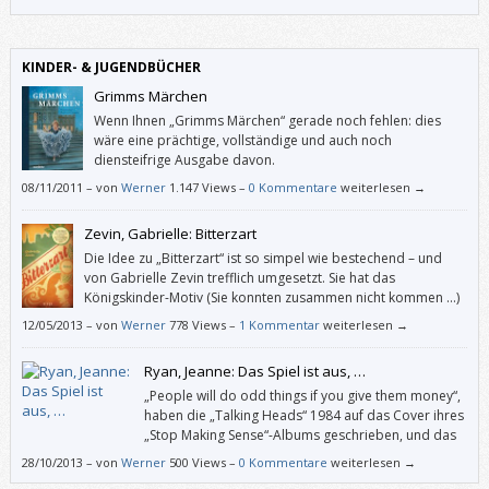
– da werde ich skeptisch: Kann es sein, dass dieser enthusiastische Blick
auf ein jahrhundertelang unterdrücktes Volk im Aufbruch ein wenig
einseitig ist?
KINDER- & JUGENDBÜCHER
Grimms Märchen
Wenn Ihnen „Grimms Märchen“ gerade noch fehlen: dies
wäre eine prächtige, vollständige und auch noch
diensteifrige Ausgabe davon.
08/11/2011
–
von
Werner
1.147 Views –
0 Kommentare
weiterlesen →
Zevin, Gabrielle: Bitterzart
Die Idee zu „Bitterzart“ ist so simpel wie bestechend – und
von Gabrielle Zevin trefflich umgesetzt. Sie hat das
Königskinder-Motiv (Sie konnten zusammen nicht kommen …)
in eine Zukunft transferiert, in der die Mafia mit Schokolade
12/05/2013
–
von
Werner
778 Views –
1 Kommentar
weiterlesen →
dealt.
Ryan, Jeanne: Das Spiel ist aus, …
„People will do odd things if you give them money“,
haben die „Talking Heads“ 1984 auf das Cover ihres
„Stop Making Sense“-Albums geschrieben, und das
beschreibt dieses Buch ganz gut. Zum einen
28/10/2013
–
von
Werner
500 Views –
0 Kommentare
weiterlesen →
machen darin Teenager für Geld haarsträubende Dinge, zum anderen