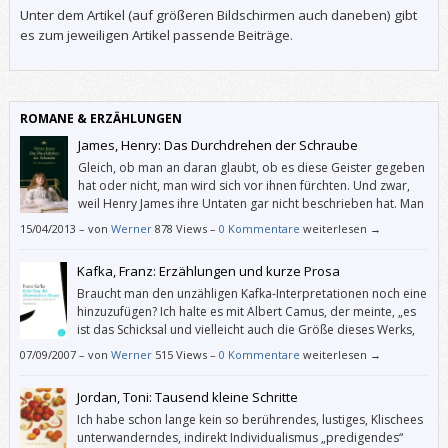
Unter dem Artikel (auf größeren Bildschirmen auch daneben) gibt
es zum jeweiligen Artikel passende Beiträge.
ROMANE & ERZÄHLUNGEN
James, Henry: Das Durchdrehen der Schraube
Gleich, ob man an daran glaubt, ob es diese Geister gegeben
hat oder nicht, man wird sich vor ihnen fürchten. Und zwar,
weil Henry James ihre Untaten gar nicht beschrieben hat. Man
erschafft sie sich selbst.
15/04/2013
–
von
Werner
878 Views –
0 Kommentare
weiterlesen →
Kafka, Franz: Erzählungen und kurze Prosa
Braucht man den unzähligen Kafka-Interpretationen noch eine
hinzuzufügen? Ich halte es mit Albert Camus, der meinte, „es
ist das Schicksal und vielleicht auch die Größe dieses Werks,
dass es alle Möglichkeiten darbietet und keine bestätigt.“
07/09/2007
–
von
Werner
515 Views –
0 Kommentare
weiterlesen →
Jordan, Toni: Tausend kleine Schritte
Ich habe schon lange kein so berührendes, lustiges, Klischees
unterwanderndes, indirekt Individualismus „predigendes“