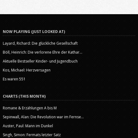
den Mund zu legen, wenn die Situation es erfordert. Mit ihrem
Spannungsaufbau konnte ich mich allerdings kaum anfreunden.
NOW PLAYING (JUST LOOKED AT)
Layard, Richard: Die glückliche Gesellschaft
Böll, Heinrich: Die verlorene Ehre der Kathar...
Aktuelle Bestseller Kinder- und Jugendbuch
Kos, Michael: Herzversagen
Es waren 551
CHARTS (THIS MONTH)
Romane & Erzählungen A bis M
Sepinwall, Alan: Die Revolution war im Fernse...
Auster, Paul: Mann im Dunkel
Singh, Simon: Fermats letzter Satz