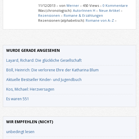
11/12/2013
–
von
Werner
– 450 Views –
0 Kommentare
Was (chronologisch):
AutorInnen H
–
Neue Artikel
–
Rezensionen
–
Romane & Erzählungen
Rezensionen (alphabetisch):
Romane von A–Z
–
WURDE GERADE ANGESEHEN
Layard, Richard: Die glückliche Gesellschaft
Böll, Heinrich: Die verlorene Ehre der Katharina Blum
Aktuelle Bestseller Kinder- und Jugendbuch
Kos, Michael: Herzversagen
Es waren 551
WIR EMPFEHLEN (NICHT)
unbedingt lesen