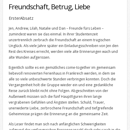
Freundschaft, Betrug, Liebe
ErsterAbsatz
Jen, Andrew, Lilah, Natalie und Dan – Freunde fürs Leben –
zumindest waren sie das einmal. In ihrer Studentenzeit
unzertrennlich zerbrach die Freundschaft an einem tragischen
Unglück. Als viele Jahre später ein Einladungsschreiben von Jen den
Rest des Kreises erreicht, werden viele alte Erinnerungen wach und
alte Wunden aufgerissen.
Eigentlich sollte es ein gemütliches come-together im gemeinsam
liebevoll renovierten Ferienhaus in Frankreich werden, in dem sie
alle so viele unbeschwerte Stunden verbringen konnten. Doch die
Vergangenheit holt die Gruppe wieder ein und eine gedankliche
Reise zurück bleibt nicht ohne Folgen. Abgeschnitten von der
Außenwelt müssen sich die fünf Hauptfiguren ihren lange
vergrabenen Gefühlen und Ängsten stellen. Schuld, Trauer,
unerwiderte Liebe, zerbrochene Freundschaft und tiefgreifende
Geheimnisse prägen die Erinnerung an die gemeinsame Zeit.
Als Leser findet man sich nach anfänglichen Schwierigkeiten
aufgrund der umfangreichen Personenanzahl doch sehr rasch in die