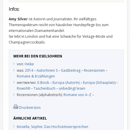
Infos:
Amy Silver
ist Autorin und Journalistin. Ihr vielfältiges
Themenspektrum reicht von häuslicher Hundepflege bis zum
internationalen Diamantenhandel.
Sie lebt in London und hat eine Schwäche für Vintage-Mode und
Champagnercocktails.
MEHR BEI DEN ESELSOHREN
von:
Heike
was:
2014
–
AutorInnen S
–
Gastbeitrag
–
Rezensionen
–
Romane & Erzählungen
wer/wie/wo:
E-Book
–
Europa (AutorIn)
–
Europa (Schauplatz)
–
Rowohlt
–
Taschenbuch
–
unbedingt lesen
Rezensionen (alphabetisch):
Romane von A–Z
–
Druckversion
ÄHNLICHE ARTIKEL
Kinsella, Sophie: Das Hochzeitsversprechen