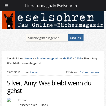
Literaturmagazin Eselsohren –
Sie sind hier:
Home
»
»
Erscheinungsjahr
»
ab 2000
»
2014
» Silver, Amy:
Was bleibt wenn du gehst
23/02/2015
–
von
Heike
82 Views –
0 Kommentare
Silver, Amy: Was bleibt wenn du
gehst
Roman
Tasschenbuch, E-Book