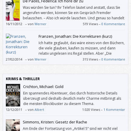
De Paolis, Federica: Ich höre dir zu
Was würden Sie tun? Ihr Telefon läutet und anstatt, dass Sie
angerufen werden, können Sie ein Gespräch Fremder
belauschen. – Also ich würde lauschen. Und genau so handelt
Diego. – Leider hat De Paolis dieser Figur ein Geheimnis
16/11/2012
–
von
Werner
519 Views –
0 Kommentare
angedichtet, dessen Enthüllung den guten Eindruck zerstört, den der
Roman auf mich bis dahin gemacht hatte.
Franzen, Jonathan: Die Korrekturen (kurz)
Ich hatte geglaubt, das wäre eines von den Büchern,
die viele glauben, kaufen zu müssen, und dann
relativ ungelesen ins Regal stellen. Aber „Die
Korrekturen“ sind vergnügliche Kunst, anspruchsvoll
27/02/2014
–
von
Werner
315 Views –
0 Kommentare
und zugänglich.
KRIMIS & THRILLER
Crichton, Michael: Gold
Ein spannendes Abenteuer, das durch historische Details
überzeugt und deshalb deutlich mehr Charme mitbringt als
die meisten Blockbuster zu diesem Thema.
12/12/2011
–
von
Albert
1.020 Views –
1 Kommentar
Simmons, Kristen: Gesetz der Rache
Am Ende der Fortsetzung von „Artikel 5“ sind wir nicht viel