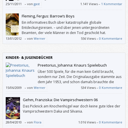
25/11/2011
–
von
gast
1.141 Views –
1 Kommentar
Fleming, Fergus: Barrow‘s Boys
Ein informatives Buch über katastrophale globale
Entdeckungsreisen. – und über jenen untergeordneten
Beamten, der viele Männer in den Tod geschickt hat.
13/01/2012
–
von
Werner
556 Views –
0 Kommentare
KINDER- & JUGENDBÜCHER
Preetorius, Johanna: Knaurs Spielebuch
Über 500 Spiele, für die man kein Geld braucht,
sondern nur Zeit. Die Originalausgabe stammte aus
dem Jahr 1953, und schon damals brauchte die
Herausgeberin Johanna Preetorius über vier Jahre,
15/06/2009
–
von
Werner
534 Views –
0 Kommentare
bis sie alle Spiele beisammen hatte.
Gehm, Franziska: Die Vampirschwestern 06
Das Picknick am Knochenhügel war doch keine gute Idee der
Vampirschwestern Daka und Silvania.
28/04/2010
–
von
Flora
1.016 Views –
0 Kommentare