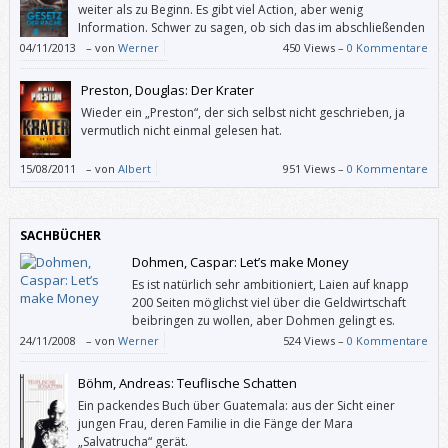
weiter als zu Beginn. Es gibt viel Action, aber wenig
Information. Schwer zu sagen, ob sich das im abschließenden
Band der Ember-Trilogie ändern wird. Leider hat mich
04/11/2013
–
von
Werner
450 Views –
0 Kommentare
„Gesetz der Rache“ nicht wirklich neugierig auf die Fortsetzung gemacht.
Preston, Douglas: Der Krater
Wieder ein „Preston“, der sich selbst nicht geschrieben, ja
vermutlich nicht einmal gelesen hat.
15/08/2011
–
von
Albert
951 Views –
0 Kommentare
SACHBÜCHER
Dohmen, Caspar: Let’s make Money
Es ist natürlich sehr ambitioniert, Laien auf knapp
200 Seiten möglichst viel über die Geldwirtschaft
beibringen zu wollen, aber Dohmen gelingt es.
24/11/2008
–
von
Werner
524 Views –
0 Kommentare
Böhm, Andreas: Teuflische Schatten
Ein packendes Buch über Guatemala: aus der Sicht einer
jungen Frau, deren Familie in die Fänge der Mara
„Salvatrucha“ gerät.