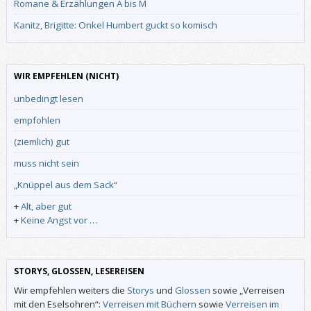
Romane & Erzählungen A bis M
Kanitz, Brigitte: Onkel Humbert guckt so komisch
WIR EMPFEHLEN (NICHT)
unbedingt lesen
empfohlen
(ziemlich) gut
muss nicht sein
„Knüppel aus dem Sack“
+
Alt, aber gut
+
Keine Angst vor …
STORYS, GLOSSEN, LESEREISEN
Wir empfehlen weiters die
Storys
und
Glossen
sowie „Verreisen
mit den Eselsohren“:
Verreisen mit Büchern
sowie
Verreisen im