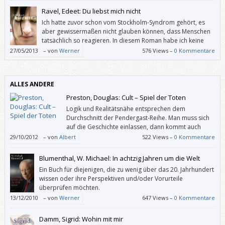
Ravel, Edeet: Du liebst mich nicht
Ich hatte zuvor schon vom Stockholm-Syndrom gehört, es
aber gewissermaßen nicht glauben können, dass Menschen
tatsächlich so reagieren. In diesem Roman habe ich keine
Sekunde daran gezweifelt, dass sich ein Entführungsopfer so
27/05/2013
–
von
Werner
576 Views –
0 Kommentare
verhalten könnte wie Chloe.
ALLES ANDERE
Preston, Douglas: Cult – Spiel der Toten
Logik und Realitätsnähe entsprechen dem
Durchschnitt der Pendergast-Reihe. Man muss sich
auf die Geschichte einlassen, dann kommt auch
Spannung auf. So darf es einen nicht stören, dass
29/10/2012
–
von
Albert
522 Views –
0 Kommentare
ein Boot zuerst ein Stück im Rückwärtsgang vom Steg wegfährt, bevor
der Anlasser betätigt wird, um den Motor zu starten.
Blumenthal, W. Michael: In achtzig Jahren um die Welt
Ein Buch für diejenigen, die zu wenig über das 20. Jahrhundert
wissen oder ihre Perspektiven und/oder Vorurteile
überprüfen möchten.
13/12/2010
–
von
Werner
647 Views –
0 Kommentare
Damm, Sigrid: Wohin mit mir