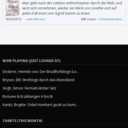
Man geht nach der Lektüre aufmerksamer durch die Welt, und
wird sich vornehmen, wieder ein Werk von Goethe und auf
jeden Fall eines von Sigrid Damm zu lesen.
30/05/2012
–
von
Werner
648 Views –
0 Kommentare
NOW PLAYING (JUST LOOKED AT)
Doderer, Heimito von: Die Strudlhofstiege (Le...
Bryson, Bill: Streifzüge durch das Abendland
Singh, Simon: Fermats letzter Satz
Romane & Erzählungen A bis M
Kanitz, Brigitte: Onkel Humbert guckt so komi...
CHARTS (THIS MONTH)