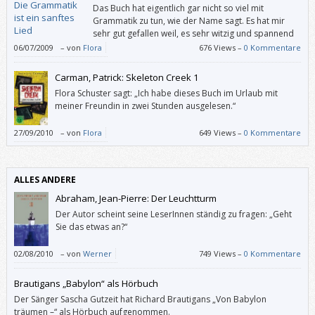
Das Buch hat eigentlich gar nicht so viel mit
Grammatik zu tun, wie der Name sagt. Es hat mir
sehr gut gefallen weil, es sehr witzig und spannend
geschrieben ist.
06/07/2009
–
von
Flora
676 Views –
0 Kommentare
Carman, Patrick: Skeleton Creek 1
Flora Schuster sagt: „Ich habe dieses Buch im Urlaub mit
meiner Freundin in zwei Stunden ausgelesen.“
27/09/2010
–
von
Flora
649 Views –
0 Kommentare
ALLES ANDERE
Abraham, Jean-Pierre: Der Leuchtturm
Der Autor scheint seine LeserInnen ständig zu fragen: „Geht
Sie das etwas an?“
02/08/2010
–
von
Werner
749 Views –
0 Kommentare
Brautigans „Babylon“ als Hörbuch
Der Sänger Sascha Gutzeit hat Richard Brautigans „Von Babylon
träumen –“ als Hörbuch aufgenommen.