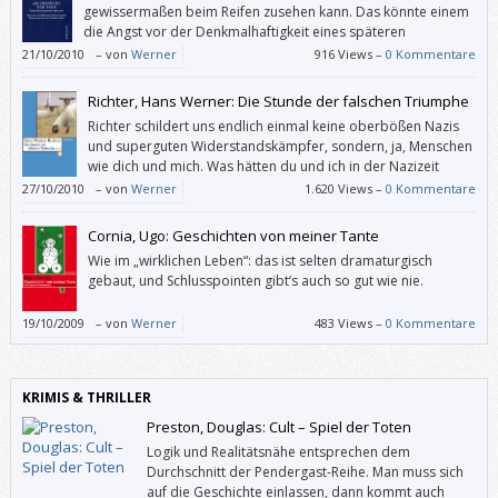
gewissermaßen beim Reifen zusehen kann. Das könnte einem
die Angst vor der Denkmalhaftigkeit eines späteren
Nobelpreisträgers nehmen.
21/10/2010
–
von
Werner
916 Views –
0 Kommentare
Richter, Hans Werner: Die Stunde der falschen Triumphe
Richter schildert uns endlich einmal keine oberbößen Nazis
und superguten Widerstandskämpfer, sondern, ja, Menschen
wie dich und mich. Was hätten du und ich in der Nazizeit
tatsächlich getan oder nicht getan?
27/10/2010
–
von
Werner
1.620 Views –
0 Kommentare
Cornia, Ugo: Geschichten von meiner Tante
Wie im „wirklichen Leben“: das ist selten dramaturgisch
gebaut, und Schlusspointen gibt‘s auch so gut wie nie.
19/10/2009
–
von
Werner
483 Views –
0 Kommentare
KRIMIS & THRILLER
Preston, Douglas: Cult – Spiel der Toten
Logik und Realitätsnähe entsprechen dem
Durchschnitt der Pendergast-Reihe. Man muss sich
auf die Geschichte einlassen, dann kommt auch