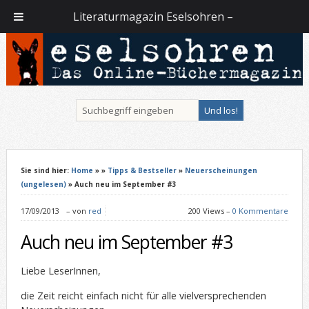
Literaturmagazin Eselsohren –
Sie sind hier:
Home
»
»
Tipps & Bestseller
»
Neuerscheinungen
(ungelesen)
» Auch neu im September #3
17/09/2013
–
von
red
200 Views –
0 Kommentare
Auch neu im September #3
Liebe LeserInnen,
die Zeit reicht einfach nicht für alle vielversprechenden