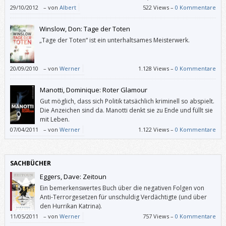
Spannung auf. So darf es einen nicht stören, dass
29/10/2012
–
von
Albert
522 Views –
0 Kommentare
ein Boot zuerst ein Stück im Rückwärtsgang vom Steg wegfährt, bevor
der Anlasser betätigt wird, um den Motor zu starten.
Winslow, Don: Tage der Toten
„Tage der Toten“ ist ein unterhaltsames Meisterwerk.
20/09/2010
–
von
Werner
1.128 Views –
0 Kommentare
Manotti, Dominique: Roter Glamour
Gut möglich, dass sich Politik tatsächlich kriminell so abspielt.
Die Anzeichen sind da. Manotti denkt sie zu Ende und füllt sie
mit Leben.
07/04/2011
–
von
Werner
1.122 Views –
0 Kommentare
SACHBÜCHER
Eggers, Dave: Zeitoun
Ein bemerkenswertes Buch über die negativen Folgen von
Anti-Terrorgesetzen für unschuldig Verdächtigte (und über
den Hurrikan Katrina).
11/05/2011
–
von
Werner
757 Views –
0 Kommentare