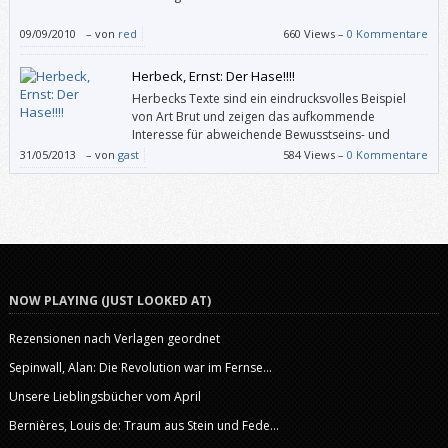
09/09/2010
–
von
red
660 Views –
0 Kommentare
Herbeck, Ernst: Der Hase!!!!
Herbecks Texte sind ein eindrucksvolles Beispiel
von Art Brut und zeigen das aufkommende
Interesse für abweichende Bewusstseins- und
Ausdrucksformen in der Anti-Psychiatriebewegung
31/05/2013
–
von
gast
584 Views –
0 Kommentare
der 60er-Jahre.
NOW PLAYING (JUST LOOKED AT)
Rezensionen nach Verlagen geordnet
Sepinwall, Alan: Die Revolution war im Fernse...
Unsere Lieblingsbücher vom April
Bernières, Louis de: Traum aus Stein und Fede...