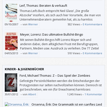
Leif, Thomas: Beraten & verkauft
Thomas Leifs Buch entspricht Neil Glass‘ „Die große
Abzocke“ insofern, als sich auch hier Vorurteile, die man von
Unternehmensberatern gemeinhin hat, als zu harmlos
herausstellen.
09/10/2007
–
von
Werner
502 Views –
0 Kommentare
Meyer, Lorenz: Das ultimative Bullshit-Bingo
Mit seinen Bullshit-Bingos hilft Lorenz Mayer sich und
anderen dabei, dem alltäglichen Frust mit Berufsgruppen,
Partnern, Medien usw. Ausdruck zu verleihen. Die 77 Zettel
mit je 20 Phrasen lassen sich auch heraustrennen – und wem
04/05/2013
–
von
Werner
510 Views –
0 Kommentare
ein Thema fehlt, der oder die kann auf den Rückseiten eigene Bullshit-
Bingos erstellen.
KINDER- & JUGENDBÜCHER
Ford, Michael Thomas: Z – Das Spiel der Zombies
Gefestigte Persönlichkeiten werden die Entscheidungen der
Protagonisten nur selten nachvollziehen können. Dennoch ist
gut beschrieben, wie ein (für Erwachsene) harmloses
Problem durch Gruppendruck, Tabletten, Angst vor Eltern
30/01/2012
–
von
Albert
1.245 Views –
1 Kommentar
und Geheimnistuerei zur Katastrophe heranwächst.
Orsenna, Érik: Die Grammatik ist ein sanftes Lied