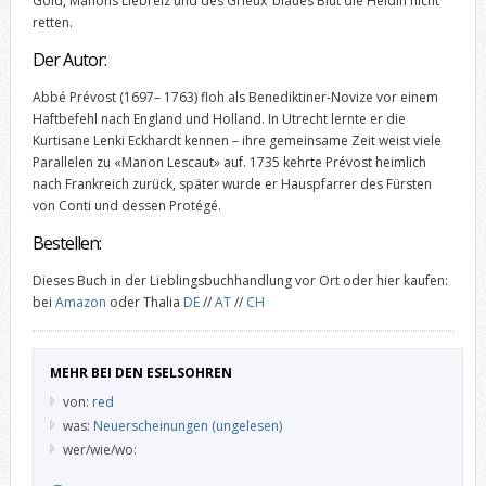
Gold, Manons Liebreiz und des Grieux‘ blaues Blut die Heldin nicht
retten.
Der Autor:
Abbé Prévost (1697– 1763) floh als Benediktiner-Novize vor einem
Haftbefehl nach England und Holland. In Utrecht lernte er die
Kurtisane Lenki Eckhardt kennen – ihre gemeinsame Zeit weist viele
Parallelen zu «Manon Lescaut» auf. 1735 kehrte Prévost heimlich
nach Frankreich zurück, später wurde er Hauspfarrer des Fürsten
von Conti und dessen Protégé.
Bestellen:
Dieses Buch in der Lieblingsbuchhandlung vor Ort oder hier kaufen:
bei
Amazon
oder Thalia
DE
//
AT
//
CH
MEHR BEI DEN ESELSOHREN
von:
red
was:
Neuerscheinungen (ungelesen)
wer/wie/wo: