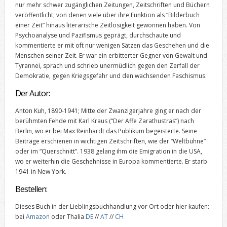
nur mehr schwer zugänglichen Zeitungen, Zeitschriften und Büchern
veröffentlicht, von denen viele über ihre Funktion als “Bilderbuch
einer Zeit” hinaus literarische Zeitlosigkeit gewonnen haben. Von
Psychoanalyse und Pazifismus geprägt, durchschaute und
kommentierte er mit oft nur wenigen Sätzen das Geschehen und die
Menschen seiner Zeit. Er war ein erbitterter Gegner von Gewalt und
Tyrannei, sprach und schrieb unermüdlich gegen den Zerfall der
Demokratie, gegen Kriegsgefahr und den wachsenden Faschismus.
Der Autor:
Anton Kuh, 1890-1941; Mitte der Zwanzigerjahre ging er nach der
berühmten Fehde mit Karl Kraus (“Der Affe Zarathustras”) nach
Berlin, wo er bei Max Reinhardt das Publikum begeisterte. Seine
Beiträge erschienen in wichtigen Zeitschriften, wie der “Weltbühne”
oder im “Querschnitt”. 1938 gelang ihm die Emigration in die USA,
wo er weiterhin die Geschehnisse in Europa kommentierte. Er starb
1941 in New York.
Bestellen:
Dieses Buch in der Lieblingsbuchhandlung vor Ort oder hier kaufen:
bei
Amazon
oder Thalia
DE
//
AT
//
CH