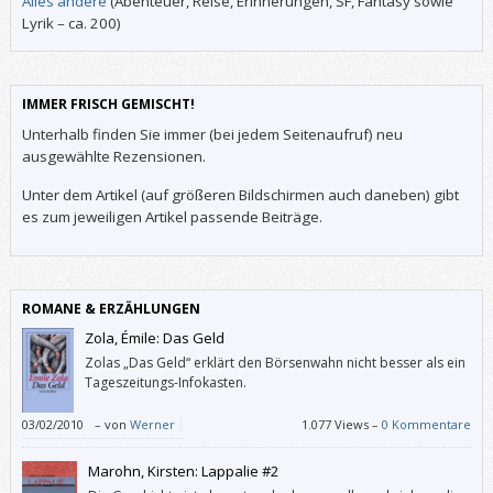
Alles andere
(Abenteuer, Reise, Erinnerungen, SF, Fantasy sowie
Lyrik – ca. 200)
IMMER FRISCH GEMISCHT!
Unterhalb finden Sie immer (bei jedem Seitenaufruf) neu
ausgewählte Rezensionen.
Unter dem Artikel (auf größeren Bildschirmen auch daneben) gibt
es zum jeweiligen Artikel passende Beiträge.
ROMANE & ERZÄHLUNGEN
Zola, Émile: Das Geld
Zolas „Das Geld“ erklärt den Börsenwahn nicht besser als ein
Tageszeitungs-Infokasten.
03/02/2010
–
von
Werner
1.077 Views –
0 Kommentare
Marohn, Kirsten: Lappalie #2