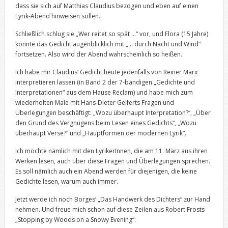
dass sie sich auf Matthias Claudius bezögen und eben auf einen
Lyrik-Abend hinweisen sollen.
Schließlich schlug sie „Wer reitet so spät …“ vor, und Flora (15 Jahre)
konnte das Gedicht augenblicklich mit „… durch Nacht und Wind“
fortsetzen. Also wird der Abend wahrscheinlich so heißen.
Ich habe mir Claudius‘ Gedicht heute jedenfalls von Reiner Marx
interpretieren lassen (in Band 2 der 7-bändigen „Gedichte und
Interpretationen“ aus dem Hause Reclam) und habe mich zum
wiederholten Male mit Hans-Dieter Gelferts Fragen und
Überlegungen beschäftigt: „Wozu überhaupt Interpretation?“, „Über
den Grund des Vergnügens beim Lesen eines Gedichts“, „Wozu
überhaupt Verse?“ und „Hauptformen der modernen Lyrik“.
Ich möchte nämlich mit den LyrikerInnen, die am 11. März aus ihren
Werken lesen, auch über diese Fragen und Überlegungen sprechen.
Es soll nämlich auch ein Abend werden für diejenigen, die keine
Gedichte lesen, warum auch immer.
Jetzt werde ich noch Borges‘ „Das Handwerk des Dichters“ zur Hand
nehmen. Und freue mich schon auf diese Zeilen aus Robert Frosts
„Stopping by Woods on a Snowy Evening“: