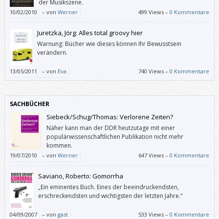
der Musikszene.
10/02/2010
–
von
Werner
499 Views –
0 Kommentare
Juretzka, Jörg: Alles total groovy hier
Warnung: Bücher wie dieses können Ihr Bewusstsein
verändern.
13/05/2011
–
von
Eva
740 Views –
0 Kommentare
SACHBÜCHER
Siebeck/Schug/Thomas: Verlorene Zeiten?
Näher kann man der DDR heutzutage mit einer
populärwissenschaftlichen Publikation nicht mehr
kommen.
19/07/2010
–
von
Werner
647 Views –
0 Kommentare
Saviano, Roberto: Gomorrha
„Ein eminentes Buch. Eines der beeindruckendsten,
erschreckendsten und wichtigsten der letzten Jahre.“
04/09/2007
–
von
gast
533 Views –
0 Kommentare