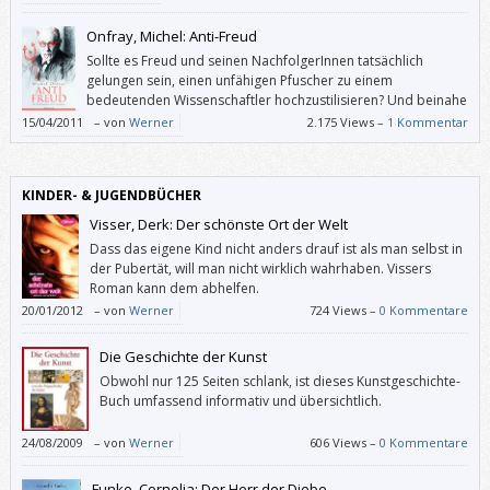
Onfray, Michel: Anti-Freud
Sollte es Freud und seinen NachfolgerInnen tatsächlich
gelungen sein, einen unfähigen Pfuscher zu einem
bedeutenden Wissenschaftler hochzustilisieren? Und beinahe
100 Jahre lang ist das niemandem aufgefallen?
15/04/2011
–
von
Werner
2.175 Views –
1 Kommentar
KINDER- & JUGENDBÜCHER
Visser, Derk: Der schönste Ort der Welt
Dass das eigene Kind nicht anders drauf ist als man selbst in
der Pubertät, will man nicht wirklich wahrhaben. Vissers
Roman kann dem abhelfen.
20/01/2012
–
von
Werner
724 Views –
0 Kommentare
Die Geschichte der Kunst
Obwohl nur 125 Seiten schlank, ist dieses Kunstgeschichte-
Buch umfassend informativ und übersichtlich.
24/08/2009
–
von
Werner
606 Views –
0 Kommentare
Funke, Cornelia: Der Herr der Diebe