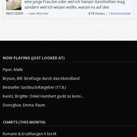
eine junge Frau bin oder weil ich Vampir-Geschichten mag,
sondern weil ich wissen wollte, warum es auf den
Bestsellerlisten ganz oben steht. Und ich habe es mit
08/07/2009
–
von
Werner
874 Views –
1 Kommentar
Begeisterung verschlungen.
NOW PLAYING (JUST LOOKED AT)
Piper, Malik
Bryson, Bill: Streifzüge durch das Abendland
Bestseller Sachbuch/Ratgeber (17.8.)
Kanitz, Brigitte: Onkel Humbert guckt so komi...
Donoghue, Emma: Raum
CHARTS (THIS MONTH)
Romane & Erzählungen A bis M