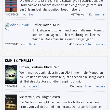
Die Geschichte ist elegant und schwungvoll geschrieben, die
Story halbwegs nachvollziehbar, und es gibt einige zart und
einfühlsam, beinahe poetisch beschriebene
Momentaufnahmen, die mich berührt haben. Wären da nicht
18/05/2009
–
von
Eva
627 Views –
1 Kommentar
die Dialoge!
Safier, David: Muh!
Ein lustiger und zunehmend unterhaltsamer Roman,
könnte man sagen. Doch er vollbringt ein kleines
Wunder: Dass man Kühe – und das gilt ganz
besonders für Stadtmenschen – zukünftig mit
12/12/2012
–
von
Daniel
1.485 Views –
2 Kommentare
anderen Augen sehen wird. Und insofern ein großartiges Plädoyer
dafür, auf vegetarische Ernährung umzusteigen.
KRIMIS & THRILLER
Brown, Graham: Black Rain
Wenn man bedenkt, dass in den USA immer mehr Menschen
die Evolutionstheorie anzweifeln, ist es schon ein Erfolg, dass
ein Belletristikautor sich überhaupt noch mit
Naturwissenschaft beschäftigt.
17/10/2011
–
von
Albert
770 Views –
0 Kommentare
McDermid, Val: Abgeblasen
Der Verlag Knaur gibt nach und nach alle Kate-Brannigan-
Krimis von Val McDermid neu heraus. Der erste Fall spielt in