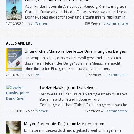
Auch Kinder haben ihr Anrecht auf Venedig-Krimis, mag sich
Cornelia Funke angesichts der Da-weiß-man-was-man-kriegt-
Donna-Leons gedacht haben und erzählt ihrem Publikum in
“Der Herr der Diebe” eine anspruchsvolle Geschichte mit
17/10/2007
–
von
Werner
690 Views –
0 Kommentare
vielen überraschenden Drehungen und Wendungen.
ALLES ANDERE
Unterkircher/Marrone: Die letzte Umarmung des Berges
Ein sympathisches, ernstes, liebevoll geschriebenes Buch,
das einen „Helden der Berge“ zu einem Menschen macht,
ohne ihm seine Einzigartigkeit dadurch zu nehmen.
24/01/2011
–
von
Eva
1.052 Views –
1 Kommentar
Twelve Hawks, John: Dark River
Der zweite Teil der Traveler-Trilogie ist ein düsteres
Buch: Im ersten Band haben wir die
Geheimgesellschaft “Tabula” kennen gelernt, welche
die Menschheit mittels eines globalen
18/06/2008
–
von
Werner
572 Views –
0 Kommentare
Überwachungsnetzes kontrollieren will (und dies als Beglückung
darstellt). Nur zwei Traveler (so etwas wie Propheten) können die Welt
Meyer, Stephenie: Bis(s) zum Morgengrauen
eventuell noch retten und werden nach alter Tradition von Harlequins
Ich habe mir dieses Buch nicht gekauft, weil ich insgeheim
(so etwas wie Outlaw-SuperkämpferInnen) beschützt.