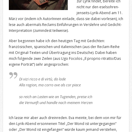
zur Lyrik findet, bereite ich
nicht nur den eselsohren-
jenseits-Lyrik-Abend am 11.
März vor (indem ich AutorInnen einlade, dass sie dabei vorlesen), ich
lese auch abermals Reclams Einführungen in Verslehre und Gedicht-
Interpretation (zumindest teilweise).
Aber begonnen habe ich den heutigen Tag mit Gedichten:
französischen, spanischen und italienischen (aus der Reclam-Reihe
mit Original-Texten und Übertragung ins Deutsche). Dabei haben
mich folgende zwei Zeilen (aus Ugo Focolos „Il proprio ritratto/Das
eigene Porträt“) sehr angesprochen:
Di vizi ricco e di virtù, do lode
Alla ragion, ma corro ove als cor piace
so reich an Lasten wie an Tugenden, preise ich
die Vernunft und handle nach meinem Herzen
Ich lasse mir aber auch dreinreden. Eva meinte, bei dem von mir für
den Lyrik-Abend ersonnenen Titel „Der Mond ist untergegangen“
oder „Der Mond ist eingefangen“ würde kaum jemand verstehen,