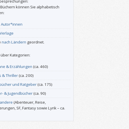
besprechungen:
 Büchern können Sie alphabetisch
en:
r
Autor*innen
Verlage
e
nach Ländern
geordnet.
über Kategorien:
ne & Erzählungen
(ca. 460)
s & Thriller
(ca. 200)
bücher und Ratgeber
(ca. 175)
er- & Jugendbücher
(ca. 90)
 andere
(Abenteuer, Reise,
erungen, SF, Fantasy sowie Lyrik – ca.