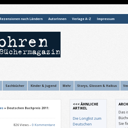
Rezensionen nach Ländern
AutorInnen
Verlage A–Z
Impressum
Sachbücher
Kinder & Jugend
Mehr
Storys, Glossen & Haikus
Ve
<<< ÄHNLICHE
ARCH
ARTIKEL
ws
» Deutschen Buchpreis 2011:
Das i
Büch
Die Longlist zum
Sie f
Deutschen
826 Views –
0 Kommentare