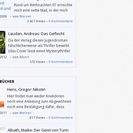
Rund um Weihnachten 07 erreichte
mich eine nette Mail, in der mich
eine Frau Bergfeld auf ihre neue
/2008
–
von
Werner
igan-Übersetzung aufmerksam machte,
3.607 Views –
0 Kommentare
sie mitbekommen hatte, dass ich ein Fan
s amerikanischen Autors bin. Ihre
Laudan, Andreas: Das Geflecht
etzung sollte im Boder-Verlag
Da der Verlag diesen Jugendroman
skommen, was mich zusätzlich freute, weil
fälschlicherweise als Thriller bewirbt
lt Brautigan nicht mehr verlegt und weil
(das Cover lässt einen Mysterythriller
neben Kartaus nun ein weiterer Verlag
vermuten), ist es ein leider glatter
/2012
–
von
Albert
s Schriftstellers angenommen hat.
auf geworden.
572 Views –
0 Kommentare
BÜCHER
Hens, Gregor: Nikotin
Hier findet man weder Anekdoten
noch eine Anleitung zum Abgewöhnen
noch eine Bestätigung dafür, dass
andere dies auch nicht schaffen.
/2011
–
von
Werner
tin“ ist ein Buch über autonomes Handeln.
817 Views –
0 Kommentare
Albath, Maike: Der Geist von Turin