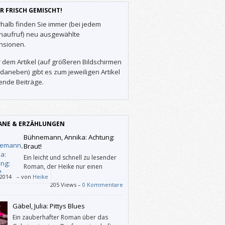
R FRISCH GEMISCHT!
halb finden Sie immer (bei jedem
enaufruf) neu ausgewählte
nsionen.
 dem Artikel (auf größeren Bildschirmen
daneben) gibt es zum jeweiligen Artikel
ende Beiträge.
NE & ERZÄHLUNGEN
Bühnemann, Annika: Achtung:
Braut!
Ein leicht und schnell zu lesender
Roman, der Heike nur einen
durchschnittlich berührenden,
/2014
–
von
Heike
doch unterhaltsamen Lesetag beschert hat.
205 Views –
0 Kommentare
Gäbel, Julia: Pittys Blues
Ein zauberhafter Roman über das