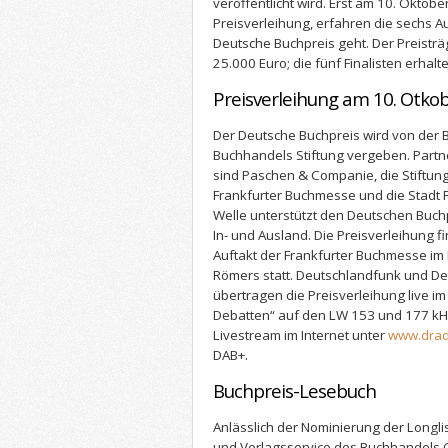
veröffentlicht wird. Erst am 10. Oktob
Preisverleihung, erfahren die sechs A
Deutsche Buchpreis geht. Der Preisträg
25.000 Euro; die fünf Finalisten erhalt
Preisverleihung am 10. Otko
Der Deutsche Buchpreis wird von der
Buchhandels Stiftung vergeben. Part
sind Paschen & Companie, die Stiftung
Frankfurter Buchmesse und die Stadt 
Welle unterstützt den Deutschen Buchp
In- und Ausland. Die Preisverleihung 
Auftakt der Frankfurter Buchmesse im 
Römers statt. Deutschlandfunk und De
übertragen die Preisverleihung live
Debatten“ auf den LW 153 und 177 kHz
Livestream im Internet unter
www.drad
DAB+.
Buchpreis-Lesebuch
Anlässlich der Nominierung der Longlis
und Verlagsservice des Buchhandels G