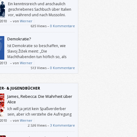
Ein kenntnisreich und anschaulich
geschriebenes Sachbuch über Italien
vor, während und nach Mussolini.
/2010
–
von
Werner
635 Views –
0 Kommentare
Demokratie?
Ist Demokratie so beschaffen, wie
Slavoj Žižek meint: „Die
Machthabenden tun höflich so, als
hätten sie nicht wirklich die Macht, und
/2013
–
von
Werner
 uns, frei zu entscheiden, ob wir sie ihnen
513 Views –
0 Kommentare
 wollen“?
ER- & JUGENDBÜCHER
James, Rebecca: Die Wahrheit über
Alice
Ich will ja jetzt kein Spaßverderber
sein, aber ich verstehe die Aufregung
um dieses Buch nicht. Und Rebecca
/2010
–
von
Werner
ist definitiv nicht die neue J. K. Rowling.
2.536 Views –
3 Kommentare