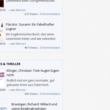
Geheimnis einer Dorfgemeinschaft.
/2010
–
von
Werner
675 Views –
0 Kommentare
Pásztor, Susann: Ein fabelhafter
Lügner
Ein tragikomisches Buch, das seine
LeserInnen heiter und wie nebenbei
nachdenklich stimmt.
/2010
–
von
Werner
497 Views –
0 Kommentare
IS & THRILLER
Klinger, Christian: Tote Augen lügen
nicht
Endlich mal ein ganz normaler, gut
gebauter Krimi aus Österreich.
/2009
–
von
Werner
630 Views –
0 Kommentare
Brautigan, Richard: Willard und
seine Bowlingtrophäen