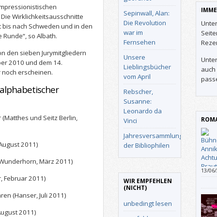
impressionistischen
IMME
Sepinwall, Alan:
Die Wirklichkeitsausschnitte
Die Revolution
Unter
dt bis nach Schweden und in den
war im
Seit
e Runde“, so Albath.
Fernsehen
Reze
on den sieben Jurymitgliedern
Unsere
Unter
ober 2010 und dem 14.
Lieblingsbücher
auch 
 noch erscheinen.
vom April
pass
alphabetischer
Rebscher,
Susanne:
Leonardo da
r (Matthes und Seitz Berlin,
ROMA
Vinci
Jahresversammlung
 August 2011)
der Bibliophilen
s Wunderhorn, März 2011)
13/06
, Februar 2011)
aber 
WIR EMPFEHLEN
(NICHT)
ren (Hanser, Juli 2011)
unbedingt lesen
August 2011)