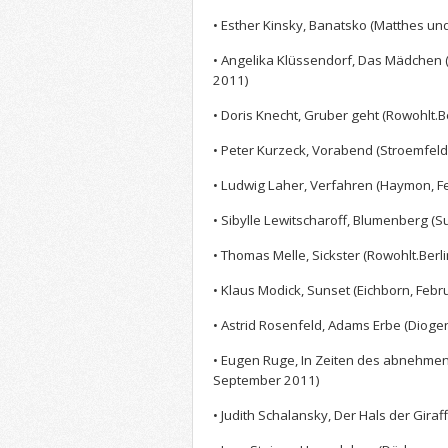
• Esther Kinsky, Banatsko (Matthes und
• Angelika Klüssendorf, Das Mädchen 
2011)
• Doris Knecht, Gruber geht (Rowohlt.B
• Peter Kurzeck, Vorabend (Stroemfeld
• Ludwig Laher, Verfahren (Haymon, F
• Sibylle Lewitscharoff, Blumenberg 
• Thomas Melle, Sickster (Rowohlt.Ber
• Klaus Modick, Sunset (Eichborn, Febr
• Astrid Rosenfeld, Adams Erbe (Dioge
• Eugen Ruge, In Zeiten des abnehmen
September 2011)
• Judith Schalansky, Der Hals der Gir