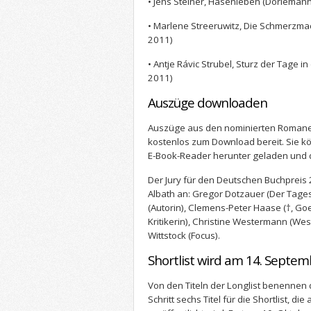
• Jens Steiner, Hasenleben (Dörlemann
• Marlene Streeruwitz, Die Schmerzmac
2011)
• Antje Rávic Strubel, Sturz der Tage in
2011)
Auszüge downloaden
Auszüge aus den nominierten Roman
kostenlos zum Download bereit. Sie 
E-Book-Reader herunter geladen und 
Der Jury für den Deutschen Buchprei
Albath an: Gregor Dotzauer (Der Tages
(Autorin), Clemens-Peter Haase (†, Goet
Kritikerin), Christine Westermann (W
Wittstock (Focus).
Shortlist wird am 14. Septem
Von den Titeln der Longlist benennen 
Schritt sechs Titel für die Shortlist, d