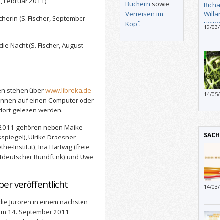
, Februar 2011)
Büchern
sowie
Verreisen im
herin (S. Fischer, September
Kopf
.
19/03
Braut
weil 
 die Nacht (S. Fischer, August
diese
Übers
herau
Rowoh
sich 
en stehen über
www.libreka.de
14/05
diese
können auf einen Computer oder
Fehlk
dort gelesen werden.
s 2011 gehören neben Maike
SACH
spiegel), Ulrike Draesner
he-Institut), Ina Hartwig (freie
estdeutscher Rundfunk) und Uwe
ber veröffentlicht
14/03
„Niko
die Juroren in einem nächsten
ie am 14. September 2011