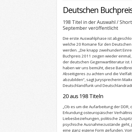
Deutschen Buchpreis 
198 Titel in der Auswahl / Short
September veröffentlicht
Die erste Auswahlphase ist abgeschlos
welche 20 Romane für den Deutschen 
werden. „Die knapp zweihundert Einr
Buchpreis 2011 zeigen wieder einmal
der deutschen Gegenwartliteratur ist.
haben wir uns bemüht, diese Bandbrei
Abseitigeres zu achten und die Vielfa
abzubilden“, sagt Jurysprecherin Maike 
Deutschlandfunk und Deutschlandradio
20 aus 198 Titeln
„Ob es um die Aufarbeitung der DDR, d
Erkundung osteuropäischer Verhältniss
Liebesbeziehungen, politische Zuspit
psychische Ausnahmezustände geht, je
eine ganz eigene Form gefunden. Vom