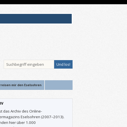
rreisen mir den Eselsohren
IV
st das Archiv des Online-
ermagazins Eselsohren (2007–2013).
inden hier über 1.000