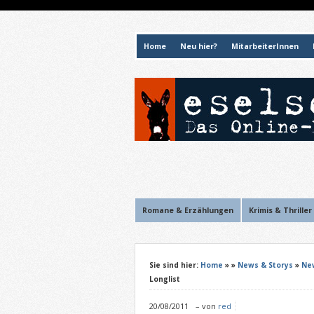
Home
Neu hier?
MitarbeiterInnen
Romane & Erzählungen
Krimis & Thriller
Sie sind hier:
Home
»
»
News & Storys
»
Ne
Longlist
20/08/2011
–
von
red