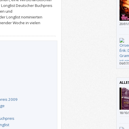
 Longlist Deutscher Buchpreis
ben und
der Longlist nominierten
mmender Woche in vielen
20/01
wahrh
06/07
gefal
gesch
ALLE
preis 2009
uge
18/10
prägn
uchpreis
Werke
nglist
dem Z