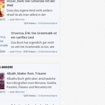
Visser, Derk: Der schönste Ort der
Welt
Dass das eigene Kind nicht anders
drauf ist als man selbst in der
Pubertät, will man nicht wirklich
/2012
–
von
Werner
aben. Vissers Roman kann dem abhelfen.
724 Views –
0 Kommentare
Orsenna, Érik: Die Grammatik ist
ein sanftes Lied
Das Buch hat eigentlich gar nicht
so viel mit Grammatik zu tun, wie
der Name sagt. Es hat mir sehr gut
/2009
–
von
Flora
676 Views –
0 Kommentare
len weil, es sehr witzig und spannend
rieben ist.
S ANDERE
Albath, Maike: Rom, Träume
Albaths Buch geht über anschauliche
Kurz-Biografien (von Moravia, Gadda,
Pasolini, Flaiano und Morante) mit
erhellenden Interviews und
/2013
–
von
Werner
anten Einführungen in die wesentlichen
534 Views –
0 Kommentare
 hinaus, es ist auch der geglückte Versuch,
eitphänomen des „Dolce Vita“ auf die Spur