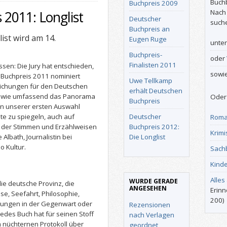
Buch
Buchpreis 2009
Nach
2011: Longlist
Deutscher
such
Buchpreis an
list wird am 14.
Eugen Ruge
unte
Buchpreis-
oder
Finalisten 2011
sen: Die Jury hat entschieden,
sowi
Buchpreis 2011 nominiert
Uwe Tellkamp
eichungen für den Deutschen
erhält Deutschen
, wie umfassend das Panorama
Oder 
Buchpreis
 In unserer ersten Auswahl
te zu spiegeln, auch auf
Deutscher
Roma
lt der Stimmen und Erzählweisen
Buchpreis 2012:
Krimi
Albath, Journalistin bei
Die Longlist
 Kultur.
Sach
Kind
Alles
WURDE GERADE
ie deutsche Provinz, die
ANGESEHEN
Erinn
e, Seefahrt, Philosophie,
200)
zungen in der Gegenwart oder
Rezensionen
des Buch hat für seinen Stoff
nach Verlagen
 nüchternen Protokoll über
geordnet