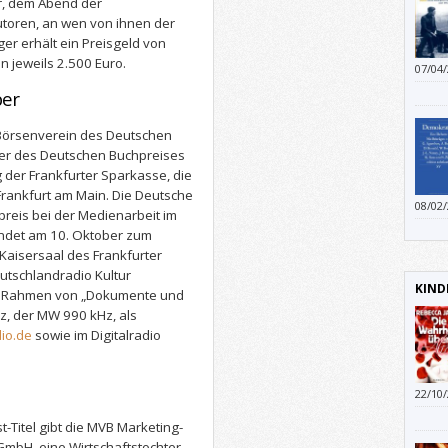
er, dem Abend der
utoren, an wen von ihnen der
er erhält ein Preisgeld von
en jeweils 2.500 Euro.
07/04
ber
 Börsenverein des Deutschen
ner des Deutschen Buchpreises
 der Frankfurter Sparkasse, die
Frankfurt am Main. Die Deutsche
08/02
reis bei der Medienarbeit im
bitten
findet am 10. Oktober zum
geben
Kaisersaal des Frankfurter
utschlandradio Kultur
KIND
 im Rahmen von „Dokumente und
, der MW 990 kHz, als
io.de
sowie im Digitalradio
22/10
James 
t-Titel gibt die MVB Marketing-
mbH, eine Wirtschaftstochter