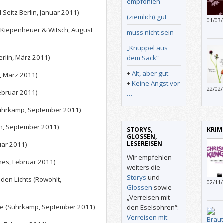
empfohlen
 Seitz Berlin, Januar 2011)
(ziemlich) gut
01/03
(Kiepenheuer & Witsch, August
muss nicht sein
„Knüppel aus
erlin, März 2011)
dem Sack“
+
Alt, aber gut
, März 2011)
+
Keine Angst vor
22/02
ebruar 2011)
…
(Suhrkamp, September 2011)
lin, September 2011)
STORYS,
KRIM
GLOSSEN,
LESEREISEN
uar 2011)
Wir empfehlen
nes, Februar 2011)
weiters die
Storys
und
den Lichts (Rowohlt,
02/11
Glossen
sowie
„Verreisen mit
affe (Suhrkamp, September 2011)
den Eselsohren“:
Verreisen mit