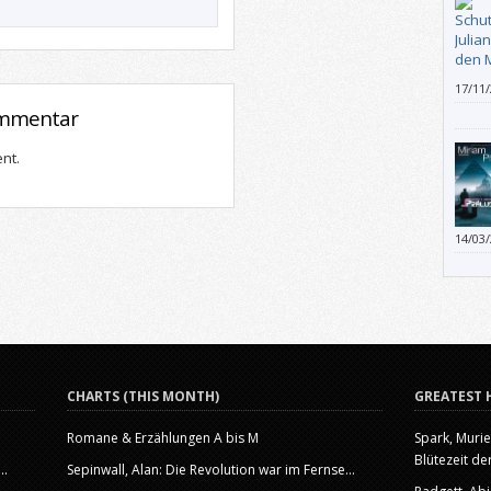
zu k
17/11
gefäl
ommentar
kann?
wenn 
nt.
spric
ist?
14/03
in „P
Seiten
Gesch
Ambie
dafür
Wort 
erfor
mich 
CHARTS (THIS MONTH)
GREATEST 
Romane & Erzählungen A bis M
Spark, Murie
Blütezeit der
..
Sepinwall, Alan: Die Revolution war im Fernse...