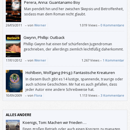
Perera, Anna: Guantanamo Boy
Man pendelt hin und her zwischen Skepsis und Betroffenheit,
sodass man dem Roman nicht glaubt.
26/05/2011
–
von
Werner
1.019 Views –
0 Kommentare
Gwynn, Phillip: Outback
Phillip Gwynn hat einen tief schürfenden Jugendroman
geschrieben, der allerdings ziemlich leichtfüßig daherkommt.
17/01/2012
–
von
Werner
1.267 Views –
1 Kommentar
Hohlbein, Wolfgang (Hrsg.): Fantastische Kreaturen
In diesem Buch gibt es 14 lustige, spannende, traurige oder
auch schöne Geschichten. Mir hat es auch gefallen, dass
jeder Autor eine andere Schreibweise hat.
10/09/2009
–
von
Flora
1.113 Views –
3 Kommentare
ALLES ANDERE
Koenigs, Tom: Machen wir Frieden …
Einen großen Betrieb oder auch einen Konzern zu managen