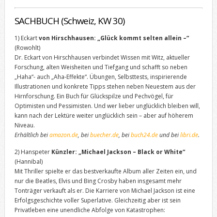
SACHBUCH (Schweiz, KW 30)
1) Eckart
von Hirschhausen: „Glück kommt selten allein –“
(Rowohlt)
Dr. Eckart von Hirschhausen verbindet Wissen mit Witz, aktueller
Forschung, alten Weisheiten und Tiefgang und schafft so neben
„Haha“- auch „Aha-Effekte“. Übungen, Selbsttests, inspirierende
Illustrationen und konkrete Tipps stehen neben Neuestem aus der
Hirnforschung. Ein Buch für Glückspilze und Pechvögel, für
Optimisten und Pessimisten. Und wer lieber unglücklich bleiben will,
kann nach der Lektüre weiter unglücklich sein – aber auf höherem
Niveau.
Erhältlich bei
amazon.de
, bei
buecher.de
, bei
buch24.de
und bei
libri.de
.
2) Hanspeter
Künzler: „Michael Jackson – Black or White“
(Hannibal)
Mit Thriller spielte er das bestverkaufte Album aller Zeiten ein, und
nur die Beatles, Elvis und Bing Crosby haben insgesamt mehr
Tonträger verkauft als er. Die Karriere von Michael Jackson ist eine
Erfolgsgeschichte voller Superlative. Gleichzeitig aber ist sein
Privatleben eine unendliche Abfolge von Katastrophen: