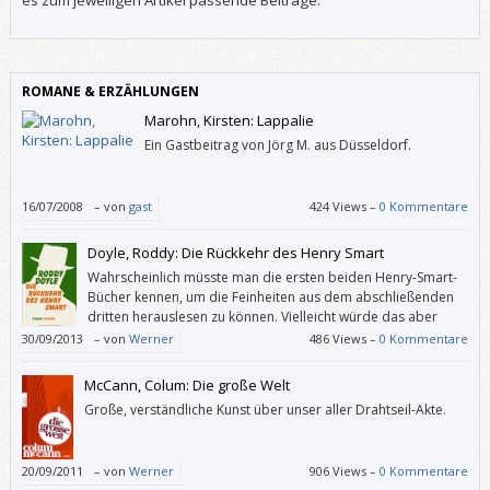
ROMANE & ERZÄHLUNGEN
Marohn, Kirsten: Lappalie
Ein Gastbeitrag von Jörg M. aus Düsseldorf.
16/07/2008
–
von
gast
424 Views –
0 Kommentare
Doyle, Roddy: Die Rückkehr des Henry Smart
Wahrscheinlich müsste man die ersten beiden Henry-Smart-
Bücher kennen, um die Feinheiten aus dem abschließenden
dritten herauslesen zu können. Vielleicht würde das aber
auch nichts nützen.
30/09/2013
–
von
Werner
486 Views –
0 Kommentare
McCann, Colum: Die große Welt
Große, verständliche Kunst über unser aller Drahtseil-Akte.
20/09/2011
–
von
Werner
906 Views –
0 Kommentare