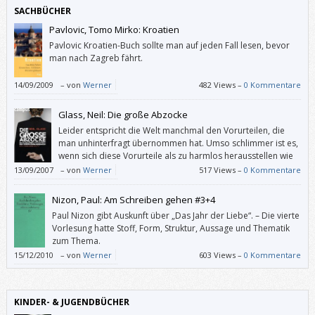
SACHBÜCHER
Pavlovic, Tomo Mirko: Kroatien
Pavlovic Kroatien-Buch sollte man auf jeden Fall lesen, bevor
man nach Zagreb fährt.
14/09/2009
–
von
Werner
482 Views –
0 Kommentare
Glass, Neil: Die große Abzocke
Leider entspricht die Welt manchmal den Vorurteilen, die
man unhinterfragt übernommen hat. Umso schlimmer ist es,
wenn sich diese Vorurteile als zu harmlos herausstellen wie
im Falle der – vom Insider Neil Glass beschriebenen –
13/09/2007
–
von
Werner
517 Views –
0 Kommentare
Unternehmensberater.
Nizon, Paul: Am Schreiben gehen #3+4
Paul Nizon gibt Auskunft über „Das Jahr der Liebe“. – Die vierte
Vorlesung hatte Stoff, Form, Struktur, Aussage und Thematik
zum Thema.
15/12/2010
–
von
Werner
603 Views –
0 Kommentare
KINDER- & JUGENDBÜCHER