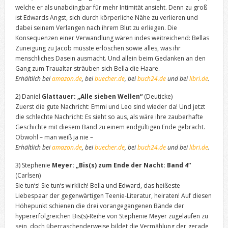
welche er als unabdingbar für mehr Intimität ansieht. Denn zu groß
ist Edwards Angst, sich durch körperliche Nähe zu verlieren und
dabei seinem Verlangen nach ihrem Blut zu erliegen. Die
Konsequenzen einer Verwandlung wären indes weitreichend: Bellas
Zuneigung zu Jacob müsste erlöschen sowie alles, was ihr
menschliches Dasein ausmacht. Und allein beim Gedanken an den
Gang zum Traualtar sträuben sich Bella die Haare.
Erhältlich bei
amazon.de
, bei
buecher.de
, bei
buch24.de
und bei
libri.de
.
2) Daniel
Glattauer: „Alle sieben Wellen“
(Deuticke)
Zuerst die gute Nachricht: Emmi und Leo sind wieder da! Und jetzt
die schlechte Nachricht: Es sieht so aus, als wäre ihre zauberhafte
Geschichte mit diesem Band zu einem endgültigen Ende gebracht.
Obwohl – man weiß ja nie –
Erhältlich bei
amazon.de
, bei
buecher.de
, bei
buch24.de
und bei
libri.de
.
3) Stephenie
Meyer: „Bis(s) zum Ende der Nacht: Band 4“
(Carlsen)
Sie tun‘s! Sie tun‘s wirklich! Bella und Edward, das heißeste
Liebespaar der gegenwärtigen Teenie-Literatur, heiraten! Auf diesen
Höhepunkt schienen die drei vorangegangenen Bände der
hypererfolgreichen Bis(s)-Reihe von Stephenie Meyer zugelaufen zu
sein, doch überraschenderweise bildet die Vermählung der gerade