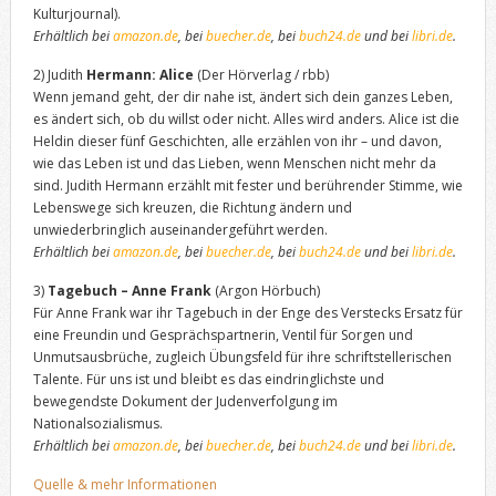
Kulturjournal).
Erhältlich bei
amazon.de
, bei
buecher.de
, bei
buch24.de
und bei
libri.de
.
2) Judith
Hermann: Alice
(Der Hörverlag / rbb)
Wenn jemand geht, der dir nahe ist, ändert sich dein ganzes Leben,
es ändert sich, ob du willst oder nicht. Alles wird anders. Alice ist die
Heldin dieser fünf Geschichten, alle erzählen von ihr – und davon,
wie das Leben ist und das Lieben, wenn Menschen nicht mehr da
sind. Judith Hermann erzählt mit fester und berührender Stimme, wie
Lebenswege sich kreuzen, die Richtung ändern und
unwiederbringlich auseinandergeführt werden.
Erhältlich bei
amazon.de
, bei
buecher.de
, bei
buch24.de
und bei
libri.de
.
3)
Tagebuch – Anne Frank
(Argon Hörbuch)
Für Anne Frank war ihr Tagebuch in der Enge des Verstecks Ersatz für
eine Freundin und Gesprächspartnerin, Ventil für Sorgen und
Unmutsausbrüche, zugleich Übungsfeld für ihre schriftstellerischen
Talente. Für uns ist und bleibt es das eindringlichste und
bewegendste Dokument der Judenverfolgung im
Nationalsozialismus.
Erhältlich bei
amazon.de
, bei
buecher.de
, bei
buch24.de
und bei
libri.de
.
Quelle & mehr Informationen