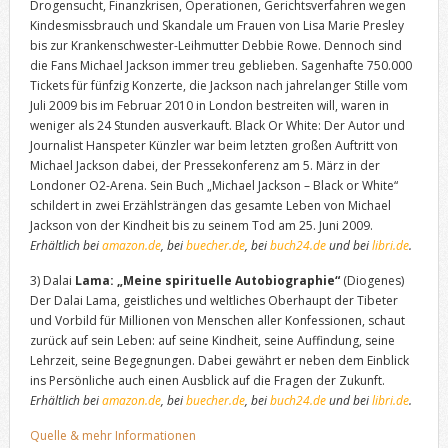
Drogensucht, Finanzkrisen, Operationen, Gerichtsverfahren wegen
Kindesmissbrauch und Skandale um Frauen von Lisa Marie Presley
bis zur Krankenschwester-Leihmutter Debbie Rowe. Dennoch sind
die Fans Michael Jackson immer treu geblieben. Sagenhafte 750.000
Tickets für fünfzig Konzerte, die Jackson nach jahrelanger Stille vom
Juli 2009 bis im Februar 2010 in London bestreiten will, waren in
weniger als 24 Stunden ausverkauft. Black Or White: Der Autor und
Journalist Hanspeter Künzler war beim letzten großen Auftritt von
Michael Jackson dabei, der Pressekonferenz am 5. März in der
Londoner O2-Arena. Sein Buch „Michael Jackson – Black or White“
schildert in zwei Erzählsträngen das gesamte Leben von Michael
Jackson von der Kindheit bis zu seinem Tod am 25. Juni 2009.
Erhältlich bei
amazon.de
, bei
buecher.de
, bei
buch24.de
und bei
libri.de
.
3) Dalai
Lama: „Meine spirituelle Autobiographie“
(Diogenes)
Der Dalai Lama, geistliches und weltliches Oberhaupt der Tibeter
und Vorbild für Millionen von Menschen aller Konfessionen, schaut
zurück auf sein Leben: auf seine Kindheit, seine Auffindung, seine
Lehrzeit, seine Begegnungen. Dabei gewährt er neben dem Einblick
ins Persönliche auch einen Ausblick auf die Fragen der Zukunft.
Erhältlich bei
amazon.de
, bei
buecher.de
, bei
buch24.de
und bei
libri.de
.
Quelle & mehr Informationen