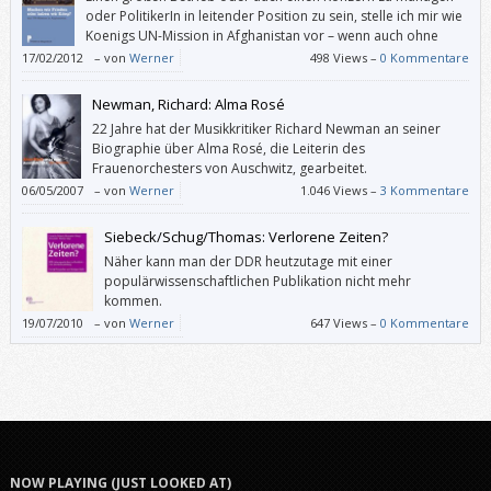
oder PolitikerIn in leitender Position zu sein, stelle ich mir wie
Koenigs UN-Mission in Afghanistan vor – wenn auch ohne
Selbstmordattentäter.
17/02/2012
–
von
Werner
498 Views –
0 Kommentare
Newman, Richard: Alma Rosé
22 Jahre hat der Musikkritiker Richard Newman an seiner
Biographie über Alma Rosé, die Leiterin des
Frauenorchesters von Auschwitz, gearbeitet.
06/05/2007
–
von
Werner
1.046 Views –
3 Kommentare
Siebeck/Schug/Thomas: Verlorene Zeiten?
Näher kann man der DDR heutzutage mit einer
populärwissenschaftlichen Publikation nicht mehr
kommen.
19/07/2010
–
von
Werner
647 Views –
0 Kommentare
NOW PLAYING (JUST LOOKED AT)