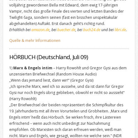
volljährig gewordenen Bella mit Edward, dem ewig 17-jährigen
Vampir, nicht das große Finale des vierten und letzten Bandes der
Twilight-Saga, sondern seinen (fast ein bisschen unspektakulär
abgehandelten) Auftakt. Erst danach geht‘s richtig rund.
Erhältlich bei
amazon.de
, bei
buecher.de
, bei
buch24.de
und bei
libri.de
.
Quelle & mehr Informationen
HÖRBUCH (Deutschland, Juli 09)
1)
Marx & Engels intim
– Harry Rowohlt und Gregor Gysi aus dem
unzensierten Briefwechsel (Random House Audio)
„Wenn das jemand liest, dann wir!“ (Gregor Gysi)
„Ich spreche Marx, weil ich so aussehe, und da ist dann für Gregor
Gysi nur noch Engels übrig geblieben, obwohl er nicht so aussieht“
(Harry Rowohlt)
„Der Briefwechsel der beiden repräsentiert die Schimpfkultur des
19. Jahrhunderts mit all ihren Vorurteilen und Grobheiten. ,Marx und
Engels intim‘ heißt das Hörbuch. Sie wirken frisch, ihre Lästereien
erfrischend – wenn auch nicht unbedingt zur Nachahmung
empfohlen. Ob Marxisten sich daran erfreuen werden, weiß man
nicht. Marx und Engels, wie gesagt, wollten nie welche sein.“ (NDR