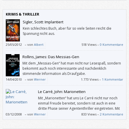
KRIMIS & THRILLER
Sigler, Scott: Implantiert
Kein schlechtes Buch, aber für so viele Seiten reicht die
Spannung nicht aus.
25/05/2012
–
von
Albert
518 Views –
0 Kommentare
Rollins, James: Das Messias-Gen
Mit dem „Messias-Gen“ hat man nicht nur Lesespaß, sondern
bekommt auch noch interessante und nachdenklich
stimmende Information als Draufgabe.
14/04/2010
–
von
Werner
1.773 Views –
1 Kommentar
Le Carré, John: Marionetten
Mit „Marionetten“ hat uns Le Carré nicht nur noch
einmal Freude bereitet, sondern ist auch in eine
dritte Phase seiner Agententhriller eingetreten. Mit
77 Jahren.
03/12/2008
–
von
Werner
833 Views –
2 Kommentare