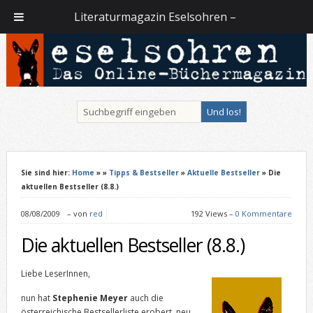
Literaturmagazin Eselsohren –
Sie sind hier:
Home
»
»
Tipps & Bestseller
»
Aktuelle Bestseller
» Die
aktuellen Bestseller (8.8.)
08/08/2009
–
von
red
192 Views –
0 Kommentare
Die aktuellen Bestseller (8.8.)
Liebe LeserInnen,
nun hat
Stephenie Meyer
auch die
österreichische Bestsellerliste erobert, neu