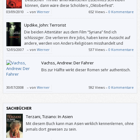
können, dann wäre diese Scholders „Oktoberfest“.
03/09/2010
–
von
Werner
652 Views –
0 Kommentare
Updike, John: Terrorist
Die beiden Attentäter aus dem Film “Syriana” find ich
schlüssiger. Die verlieren ihre Jobs, haben keine Aussicht auf
andere, werden von Anders-Religiösen misshandelt und
bekommen dann von radikalen Islamisten Anerkennung und
12/05/2007
–
von
Werner
537 Views –
0 Kommentare
Heimat serviert – inklusive Lebenssinn (= Sterben für die große Sache).
Das ist zwar plakativ, aber nachvollziehbarer als in Updikes “Terrorist”.
Vachss, Andrew: Der Fahrer
Bis zur Hälfte wirkt dieser Romen sehr authentisch.
30/07/2008
–
von
Werner
592 Views –
0 Kommentare
SACHBÜCHER
Terzani, Tiziano: In Asien
Mit diesem Buch kann man Asien wirklich kennenlernen, ohne
jemals dort gewesen zu sein.