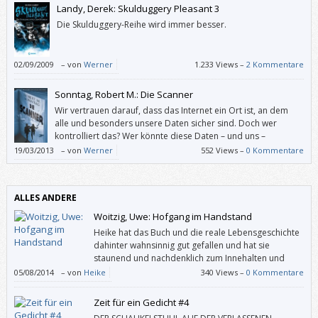
Landy, Derek: Skulduggery Pleasant 3
Die Skulduggery-Reihe wird immer besser.
02/09/2009
–
von
Werner
1.233 Views –
2 Kommentare
Sonntag, Robert M.: Die Scanner
Wir vertrauen darauf, dass das Internet ein Ort ist, an dem
alle und besonders unsere Daten sicher sind. Doch wer
kontrolliert das? Wer könnte diese Daten – und uns –
kontrollieren (wollen)? Und wer von den heute Geborenen
19/03/2013
–
von
Werner
552 Views –
0 Kommentare
könnte in 22 Jahren ein Scanner wie Rob werden?
ALLES ANDERE
Woitzig, Uwe: Hofgang im Handstand
Heike hat das Buch und die reale Lebensgeschichte
dahinter wahnsinnig gut gefallen und hat sie
staunend und nachdenklich zum Innehalten und
Entschleunigen animiert. Das Lebensmotto des
05/08/2014
–
von
Heike
340 Views –
0 Kommentare
Autors: „Alles kann, nichts muss“ und „Sei dir selbst ein Witz, der dich
erheitert“ haben sie zum Lachen gebracht und ihre Sichtweise in
Zeit für ein Gedicht #4
manchen Lebens-Bereichen bereits ein bisschen verändert. Daumen