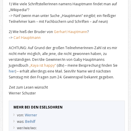
1) Wie viele SchriftstellerInnen namens Hauptmann findet man auf
„Wikipedia“?
–> Fünf (wenn man unter Suche „Hauptmann“ eingibt; ein fleißiger
Teilnehmer kam – mit Fachbüchern und Schriften – auf neun)
2) Wie hieß der Bruder von
Gerhart Hauptmann
?
–>
Carl Hauptmann
ACHTUNG: Auf Grund der großen TeilnehmerInnen-Zahl ist es mir
nicht mehr möglich, alle jene, die nicht gewonnen haben, zu
verständigen. Der/die Gewinner/in von Gaby Hauptmanns
Jugendbuch
„Kaya ist happy“
(dtv) – meine Besprechung finden Sie
hier
) – erhält allerdings eine Mail. Sein/ihr Name wird nächsten
Samstag mit den Fragen zum 24. Gewinnspiel bekannt gegeben.
Zeit zum Lesen wünscht
Werner Schuster
MEHR BEI DEN ESELSOHREN
von:
Werner
was:
Beihilf
wer/wie/wo: