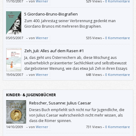
11/10/2007
–
von
Werner
529 Views –
0 Kommentare
5 Giordano-Bruno-Biografien
Zum 400. Jahrestag seiner Verbrennung gedenkt man
Giordano Brunos mit mehreren Biographien.
05/05/2007
–
von
Werner
535 Views –
0 Kommentare
Zeh, Juli: Alles auf dem Rasen #1
Ja, das geht uns Österreichern ab, diese Mischung aus
unüberheblich präsentierter Sachlichkeit und selbstbewusst
dargebotener Meinung, wie das etwa Juli Zeh in ihren Essays
handhabt.
19/06/2007
–
von
Werner
648 Views –
0 Kommentare
KINDER- & JUGENDBÜCHER
Rebscher, Susanne: Julius Caesar
Dieses Buch empfiehlt sich nicht nur für Jugendliche, die
von Julius Caesar wahrscheinlich nicht mehr wissen, als
dass die Römer spinnen.
14/10/2009
–
von
Werner
731 Views –
0 Kommentare