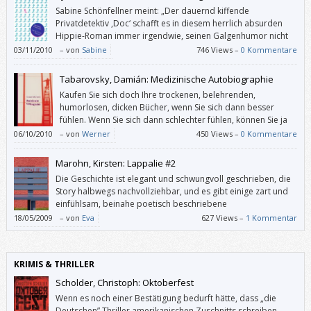
Sabine Schönfellner meint: „Der dauernd kiffende
Privatdetektiv ,Doc‘ schafft es in diesem herrlich absurden
Hippie-Roman immer irgendwie, seinen Galgenhumor nicht
zu verlieren.“
03/11/2010
–
von
Sabine
746 Views –
0 Kommentare
Tabarovsky, Damián: Medizinische Autobiographie
Kaufen Sie sich doch Ihre trockenen, belehrenden,
humorlosen, dicken Bücher, wenn Sie sich dann besser
fühlen. Wenn Sie sich dann schlechter fühlen, können Sie ja
immer noch, und dann mit einem Grund mehr, die
06/10/2010
–
von
Werner
450 Views –
0 Kommentare
„Medizinische Autobiographie“ lesen.
Marohn, Kirsten: Lappalie #2
Die Geschichte ist elegant und schwungvoll geschrieben, die
Story halbwegs nachvollziehbar, und es gibt einige zart und
einfühlsam, beinahe poetisch beschriebene
Momentaufnahmen, die mich berührt haben. Wären da nicht
18/05/2009
–
von
Eva
627 Views –
1 Kommentar
die Dialoge!
KRIMIS & THRILLER
Scholder, Christoph: Oktoberfest
Wenn es noch einer Bestätigung bedurft hätte, dass „die
Deutschen” Thriller amerikanischen Zuschnitts schreiben