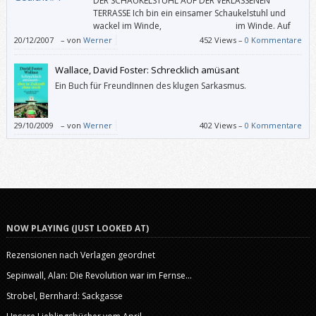
DER SCHAUKELSTUHL AUF DER VERLASSENEN
hoch für eine sehr berührende, interessante und fesselnde
TERRASSE Ich bin ein einsamer Schaukelstuhl und
Lebensgeschichte mit Tiefgang.
wackel im Winde, im Winde. Auf
der Terrasse, da ist es kuhl, und ich wackel im
20/12/2007
–
von
Werner
452 Views –
0 Kommentare
Winde, im Winde. Und ich wackel und nackel den
ganzen Tag. Und es nackelt und rackelt die Linde. Wer weiß, was sonst
Wallace, David Foster: Schrecklich amüsant
wohl noch wackeln mag im […]
Ein Buch für FreundInnen des klugen Sarkasmus.
29/10/2009
–
von
Werner
402 Views –
0 Kommentare
NOW PLAYING (JUST LOOKED AT)
Rezensionen nach Verlagen geordnet
Sepinwall, Alan: Die Revolution war im Fernse...
Strobel, Bernhard: Sackgasse