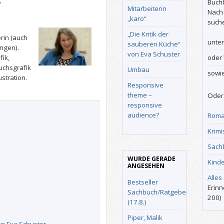
Buch
Mitarbeiterin
Nach
„karo“
such
„Die Kritik der
rin (auch
unte
sauberen Küche“
ngen).
von Eva Schuster
ik,
oder
uchsgrafik
Umbau
sowi
ustration.
Responsive
theme –
Oder 
responsive
audience?
Roma
Krimi
Sach
WURDE GERADE
Kind
ANGESEHEN
Alles
Bestseller
Erinn
Sachbuch/Ratgeber
200)
(17.8.)
Piper, Malik