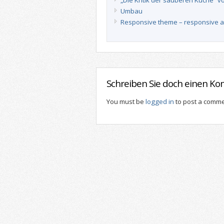
„Die Kritik der sauberen Küche“ v
Umbau
Responsive theme – responsive 
Schreiben Sie doch einen K
You must be
logged in
to post a comme