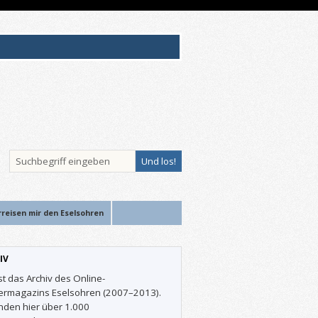
rreisen mir den Eselsohren
IV
st das Archiv des Online-
ermagazins Eselsohren (2007–2013).
inden hier über 1.000