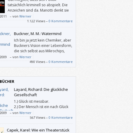
tatsächlich kriminell so abspielt. Die
Anzeichen sind da. Manotti denkt sie
zu Ende und füllt sie mit Leben.
/2011
–
von
Werner
1.122 Views –
0 Kommentare
Buckner, M. M.: Watermind
Ich bin ja jetzt kein Chemiker, aber
Buckners Vision einer Lebensform,
die sich selbst aus Mikrochips,
Chemikalien und Biomasse
/2009
–
von
Werner
fft, klingt und liest sich sehr plausibel.
490 Views –
0 Kommentare
so etwas von Menschen erst einmal als
r betrachtet wird, ist auch nicht von der
zu weisen. Und schon sind wir mitten
BÜCHER
en in einer spannenden Geschichte.
Layard, Richard: Die glückliche
Gesellschaft
1.) Glück ist messbar.
2.) Der Mensch ist ein nach Glück
strebendes Tier.
/2009
–
von
Werner
e glücklichste Gesellschaft ist die beste.
567 Views –
0 Kommentare
sere Gesellschaft wird nicht glücklicher
n, wenn wir uns nicht auf dieses Ziel
Capek, Karel: Wie ein Theaterstück