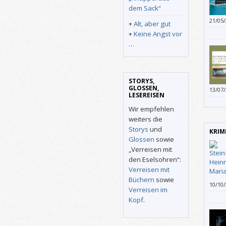
dem Sack“
21/05
+
Alt, aber gut
behau
+
Keine Angst vor
abstr
…
STORYS,
GLOSSEN,
13/07
LESEREISEN
welch
herrl
Wir empfehlen
liest
weiters die
schein
Storys
und
KRIM
spezie
Glossen
sowie
„Verreisen mit
den Eselsohren“:
Verreisen mit
Büchern
sowie
10/10
Verreisen im
ich n
Kopf
.
was H