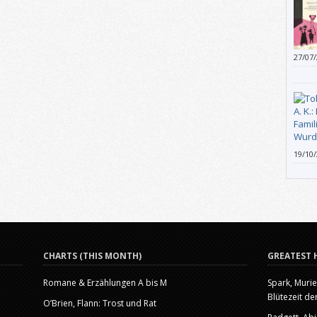
Fanta
skurr
denn 
27/07
ausge
Nicol
welche
denno
dräng
19/10
unges
wird 
entst
selbs
geles
CHARTS (THIS MONTH)
GREATEST 
Romane & Erzählungen A bis M
Spark, Murie
Blütezeit der
O’Brien, Flann: Trost und Rat