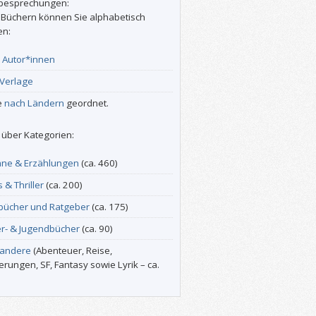
besprechungen:
 Büchern können Sie alphabetisch
en:
r
Autor*innen
Verlage
e
nach Ländern
geordnet.
über Kategorien:
ne & Erzählungen
(ca. 460)
s & Thriller
(ca. 200)
bücher und Ratgeber
(ca. 175)
er- & Jugendbücher
(ca. 90)
 andere
(Abenteuer, Reise,
erungen, SF, Fantasy sowie Lyrik – ca.