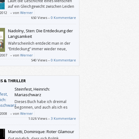
Läuft die Geschichte eines Menschen
auf ein Gleichgewicht zwischen Leiden
und Leidenlassen hinaus? Tavares
/2012
–
von
Werner
ptet dies in seinem meiner Meinung nach
650 Views –
0 Kommentare
usen und verkrampften Roman.
Nadolny, Sten: Die Entdeckung der
Langsamkeit
Wahrscheinlich entdeckt man in der
“Entdeckung” immer wieder neue,
andere Aspekte, je nachdem, in
/2007
–
von
Werner
em Alter oder Zustand man dieses
540 Views –
0 Kommentare
iche, in knappen Sätzen geschriebene Buch
. Und das ist das Schöne an großer Kunst: Sie
t für jede/n einzelne/n und für jedes Alter
IS & THRILLER
ll geschaffen zu sein.
Steinfest, Heinrich:
Mariaschwarz
Dieses Buch habe ich dreimal
begonnen, und auch als ich es
dann zur Gänze gelesen habe, bin
/2008
–
von
Werner
ie richtig hineingekommen: Ich weiß nicht,
1.026 Views –
3 Kommentare
einrich Steinfest damit wollte.
Manotti, Dominique: Roter Glamour
Gut möglich, dass sich Politik