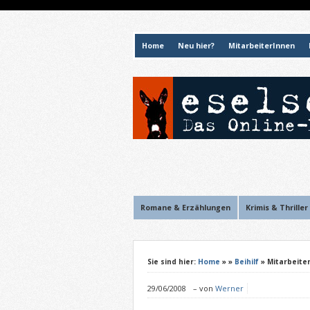
Home
Neu hier?
MitarbeiterInnen
Romane & Erzählungen
Krimis & Thriller
Sie sind hier:
Home
»
»
Beihilf
» Mitarbeiter
29/06/2008
–
von
Werner