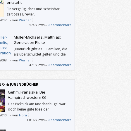
gen.
entsteht
Ein vergnügliches und scheinbar
zeitloses Brevier.
/2012
–
von
Werner
574 Views –
0 Kommentare
Müller-Michaelis, Matthias:
Generation Pleite
„Natürlich gibt es … Familien, die
als überschuldet gelten und die
ihren finanziellen Verpflichtungen
/2008
–
von
Werner
 mehr nachkommen können. Aber noch viel
473 Views –
0 Kommentare
r ist die Gruppe derer, die trotz sicherer
auch in höheren Positionen und trotz guter
seinkommen Monat für Monat einfach nicht
ER- & JUGENDBÜCHER
ommen mit dem Einkommen.“
Gehm, Franziska: Die
Vampirschwestern 06
Das Picknick am Knochenhügel war
doch keine gute Idee der
Vampirschwestern Daka und Silvania.
/2010
–
von
Flora
1.016 Views –
0 Kommentare