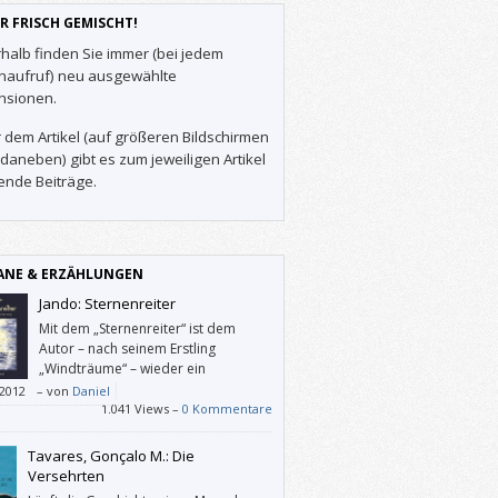
R FRISCH GEMISCHT!
halb finden Sie immer (bei jedem
enaufruf) neu ausgewählte
nsionen.
 dem Artikel (auf größeren Bildschirmen
daneben) gibt es zum jeweiligen Artikel
ende Beiträge.
NE & ERZÄHLUNGEN
Jando: Sternenreiter
Mit dem „Sternenreiter“ ist dem
Autor – nach seinem Erstling
„Windträume“ – wieder ein
wundervolles und poetisches Buch
/2012
–
von
Daniel
gen, das Daniel Kasselmann
1.041 Views –
0 Kommentare
geschränkt empfiehlt.
Tavares, Gonçalo M.: Die
Versehrten