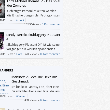
Ford, Michael Thomas: Z – Das Spiel
der Zombies
Gefestigte Persönlichkeiten werden
die Entscheidungen der Protagonisten
nur selten nachvollziehen können.
/2012
–
von
Albert
ch ist gut beschrieben, wie ein (für
1.245 Views –
1 Kommentar
hsene) harmloses Problem durch
endruck, Tabletten, Angst vor Eltern und
Landy, Derek: Skulduggery Pleasant
mnistuerei zur Katastrophe heranwächst.
4
„Skulduggery Pleasant 04“ ist wie seine
Vorgänger ein wirklich spannendes
Buch mit viel Action, Humor und
/2011
–
von
Flora
720 Views –
0 Kommentare
r.
S ANDERE
Martinez, A. Lee: Eine Hexe mit
Geschmack
Ich bin kein Fanatsy-Fan, aber eine
Geschichte über eine Hexe, die am
liebsten Menschenfleisch isst, hat
/2008
–
von
Werner
ereizt. Nun fand ich in “Eine Hexe mit
478 Views –
0 Kommentare
mack” zwar auch zu wenig Bezugspunkte
iner Existenz, als dass mich der Roman zur