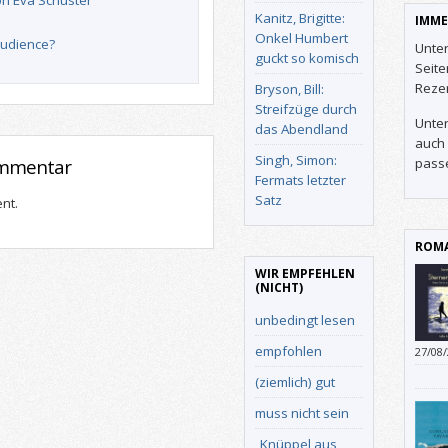
on Eva Schuster
Kanitz, Brigitte:
IMME
Onkel Humbert
audience?
Unter
guckt so komisch
Seit
Reze
Bryson, Bill:
Streifzüge durch
Unter
das Abendland
auch 
Singh, Simon:
ommentar
pass
Fermats letzter
Satz
nt.
ROMA
WIR EMPFEHLEN
(NICHT)
unbedingt lesen
empfohlen
27/08
gelun
(ziemlich) gut
unein
muss nicht sein
„Knüppel aus