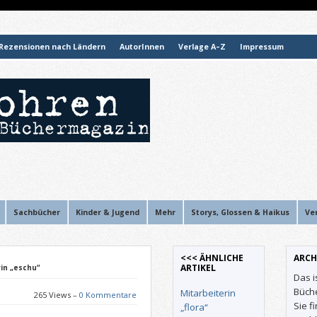
Rezensionen nach Ländern
AutorInnen
Verlage A–Z
Impressum
Sachbücher
Kinder & Jugend
Mehr
Storys, Glossen & Haikus
Ve
<<< ÄHNLICHE
ARCH
ARTIKEL
in „eschu“
Das i
Büch
Mitarbeiterin
265 Views –
0 Kommentare
Sie f
„flora“