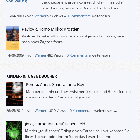
Backhouse entlarven konnte. Und er nimmt die
LeserInnen gewissermaßen an der Hand und
präsentiert ihnen erst einmal die glänzende
11/04/2009
–
von
Werner
523 Views –
0 Kommentare
weiterlesen →
öffentliche Figur Backhouse. Dann kratzt er Lebensphase für
Lebensphase den Lack ab, bis von dem anfangs imposanten Menschen
Pavlovic, Tomo Mirko: Kroatien
nur noch ein erbärmlicher Rest übrig bleibt.
Pavlovic Kroatien-Buch sollte man auf jeden Fall lesen, bevor
man nach Zagreb fährt.
14/09/2009
–
von
Werner
482 Views –
0 Kommentare
weiterlesen →
KINDER- & JUGENDBÜCHER
Perera, Anna: Guantanamo Boy
Man pendelt hin und her zwischen Skepsis und Betroffenheit,
sodass man dem Roman nicht glaubt.
26/05/2011
–
von
Werner
1.019 Views –
0 Kommentare
weiterlesen →
Jinks, Catherine: Teuflischer Held
Mit der „teuflischen“ Trilogie von Catherine Jinks könnten Sie
Ihrer Tochter oder Ihrem Sohn das Lesen bestimmt