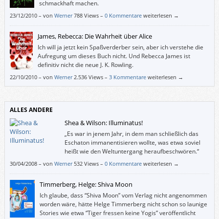
schmackhaft machen.
23/12/2010
–
von
Werner
788 Views –
0 Kommentare
weiterlesen →
James, Rebecca: Die Wahrheit über Alice
Ich will ja jetzt kein Spaßverderber sein, aber ich verstehe die
Aufregung um dieses Buch nicht. Und Rebecca James ist
definitiv nicht die neue J. K. Rowling.
22/10/2010
–
von
Werner
2.536 Views –
3 Kommentare
weiterlesen →
ALLES ANDERE
Shea & Wilson: Illuminatus!
„Es war in jenem Jahr, in dem man schließlich das
Eschaton immanentisieren wollte, was etwa soviel
heißt wie den Weltuntergang heraufbeschwören.“
30/04/2008
–
von
Werner
532 Views –
0 Kommentare
weiterlesen →
Timmerberg, Helge: Shiva Moon
Ich glaube, dass “Shiva Moon” vom Verlag nicht angenommen
worden wäre, hätte Helge Timmerberg nicht schon so launige
Stories wie etwa “Tiger fressen keine Yogis” veröffentlicht