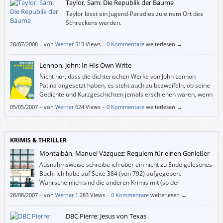
Taylor, Sam: Die Republik der Bäume
Taylor lässt ein Jugend-Paradies zu einem Ort des
Schreckens werden.
28/07/2008
–
von
Werner
513 Views –
0 Kommentare
weiterlesen →
Lennon, John: In His Own Write
Nicht nur, dass die dichterischen Werke von John Lennon
Patina angesetzt haben, es steht auch zu bezweifeln, ob seine
Gedichte und Kurzgeschichten jemals erschienen wären, wenn
sie jemand anderer geschrieben hätte.
05/05/2007
–
von
Werner
624 Views –
0 Kommentare
weiterlesen →
KRIMIS & THRILLER
Montalbán, Manuel Vázquez: Requiem für einen Genießer
Ausnahmsweise schreibe ich über ein nicht zu Ende gelesenes
Buch: Ich habe auf Seite 384 (von 792) aufgegeben.
Wahrscheinlich sind die anderen Krimis mit (so der
Klappentext) “Spaniens schrägstem Ermittlerpaar“ Pepe
28/08/2007
–
von
Werner
1.283 Views –
0 Kommentare
weiterlesen →
Carvallo und Biscuter interessanter.
DBC Pierre: Jesus von Texas