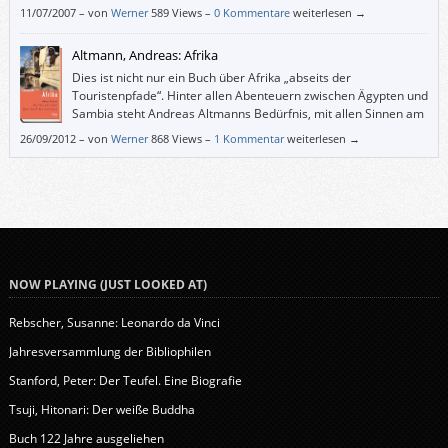
gehabt.
11/07/2007
–
von
Werner
589 Views –
0 Kommentare
weiterlesen →
Altmann, Andreas: Afrika
Dies ist nicht nur ein Buch über Afrika „abseits der
Touristenpfade“. Hinter allen Abenteuern zwischen Ägypten und
Sambia steht Andreas Altmanns Bedürfnis, mit allen Sinnen am
Leben zu sein. Und die Erfüllung dessen bekommt man nicht in
26/09/2012
–
von
Werner
868 Views –
1 Kommentar
weiterlesen →
einem Fünf-Sterne-Hotel oder in einem klimatisierten Bus mit
Reiseleitung. Das bekommt man nur auf der Straße – und dorthin nimmt
uns Altmann mit.
NOW PLAYING (JUST LOOKED AT)
Rebscher, Susanne: Leonardo da Vinci
Jahresversammlung der Bibliophilen
Stanford, Peter: Der Teufel. Eine Biografie
Tsuji, Hitonari: Der weiße Buddha
Buch 122 Jahre ausgeliehen