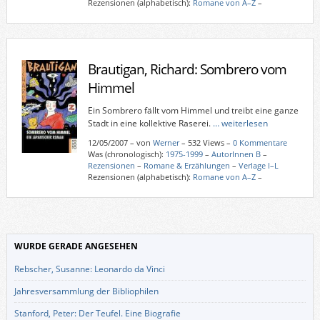
Rezensionen (alphabetisch):
Romane von A–Z
–
Brautigan, Richard: Sombrero vom
Himmel
Ein Sombrero fällt vom Himmel und treibt eine ganze
Stadt in eine kollektive Raserei.
… weiterlesen
12/05/2007
–
von
Werner
– 532 Views –
0 Kommentare
Was (chronologisch):
1975-1999
–
AutorInnen B
–
Rezensionen
–
Romane & Erzählungen
–
Verlage I–L
Rezensionen (alphabetisch):
Romane von A–Z
–
WURDE GERADE ANGESEHEN
Rebscher, Susanne: Leonardo da Vinci
Jahresversammlung der Bibliophilen
Stanford, Peter: Der Teufel. Eine Biografie