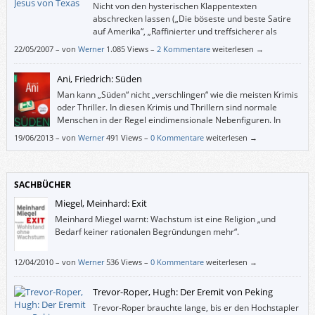
Nicht von den hysterischen Klappentexten
abschrecken lassen („Die böseste und beste Satire
auf Amerika“, „Raffinierter und treffsicherer als
Michael Moore“ etc.). Ich glaube, dergleichen stand
22/05/2007
–
von
Werner
1.085 Views –
2 Kommentare
weiterlesen →
nicht in der Absicht von DBC Pierre.
Ani, Friedrich: Süden
Man kann „Süden“ nicht „verschlingen“ wie die meisten Krimis
oder Thriller. In diesen Krimis und Thrillern sind normale
Menschen in der Regel eindimensionale Nebenfiguren. In
„Süden“ – und das ist für mich eine zentrale Qualität –
19/06/2013
–
von
Werner
491 Views –
0 Kommentare
weiterlesen →
kommen eigentlich nur so genannten normale Menschen vor und haben
so viel Tiefgang und ähnliche Probleme wie wir alle.
SACHBÜCHER
Miegel, Meinhard: Exit
Meinhard Miegel warnt: Wachstum ist eine Religion „und
Bedarf keiner rationalen Begründungen mehr“.
12/04/2010
–
von
Werner
536 Views –
0 Kommentare
weiterlesen →
Trevor-Roper, Hugh: Der Eremit von Peking
Trevor-Roper brauchte lange, bis er den Hochstapler