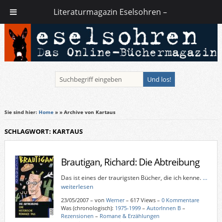
Literaturmagazin Eselsohren –
Sie sind hier:
Home
»
» Archive von Kartaus
SCHLAGWORT: KARTAUS
Brautigan, Richard: Die Abtreibung
Das ist eines der traurigsten Bücher, die ich kenne.
…
weiterlesen
23/05/2007
–
von
Werner
– 617 Views –
0 Kommentare
Was (chronologisch):
1975-1999
–
AutorInnen B
–
Rezensionen
–
Romane & Erzählungen