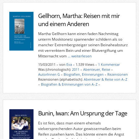
Gellhorn, Martha: Reisen mit mir
und einem Anderen
Martha Gellhorn kann einen faden Nachmittag
unterm Moskitonetz spannender schildern als so
mancher Extrembergsteiger seinen Beinaheabsturz
mit verrenktem Bein und einer Blutvergiftung um
Mitternacht vom
… weiterlesen
15/03/2011
–
von
Eva
– 1.539 Views –
1 Kommentar
Was (chronologisch):
2011
–
Abenteuer, Reise
–
AutorInnen G
–
Biografien, Erinnerungen
–
Rezensionen
Rezensionen (alphabetisch):
Abenteuer & Reise von A–Z
–
Biografien & Erinnerungen von A–Z
–
Bunin, Iwan: Am Ursprung der Tage
Es ist fein, dass man einem ehemals
vielversprechenden Autor gewissermaßen beim
Reifen zusehen kann. Das könnte einem die Angst