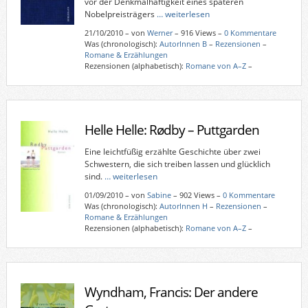
vor der Denkmalhaftigkeit eines späteren
Nobelpreisträgers
… weiterlesen
21/10/2010
–
von
Werner
– 916 Views –
0 Kommentare
Was (chronologisch):
AutorInnen B
–
Rezensionen
–
Romane & Erzählungen
Rezensionen (alphabetisch):
Romane von A–Z
–
Helle Helle: Rødby – Puttgarden
Eine leichtfüßig erzählte Geschichte über zwei
Schwestern, die sich treiben lassen und glücklich
sind.
… weiterlesen
01/09/2010
–
von
Sabine
– 902 Views –
0 Kommentare
Was (chronologisch):
AutorInnen H
–
Rezensionen
–
Romane & Erzählungen
Rezensionen (alphabetisch):
Romane von A–Z
–
Wyndham, Francis: Der andere