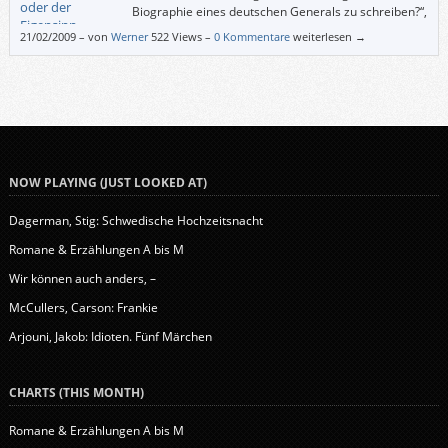
Biographie eines deutschen Generals zu schreiben?“,
fragt uns der Verlag, und Enzensberger selbst erklärt
21/02/2009
–
von
Werner
522 Views –
0 Kommentare
weiterlesen →
es in einem Postskriptum: „Weil sich an Hand der Geschichte der Familie
Hammerstein auf kleinstem Raum alle entscheidenden Motive und
Widersprüche des deutschen Ernstfalls wiederfinden und darstellen
lassen.“
NOW PLAYING (JUST LOOKED AT)
Dagerman, Stig: Schwedische Hochzeitsnacht
Romane & Erzählungen A bis M
Wir können auch anders, –
McCullers, Carson: Frankie
Arjouni, Jakob: Idioten. Fünf Märchen
CHARTS (THIS MONTH)
Romane & Erzählungen A bis M