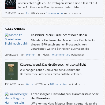
unterrichtet zugleich. Die ProtagonistInnen sind allesamt auf
feine Art illustrierte Prototypen und laden daher zur
Identifikation ein; dieses Buch wird aber wohl eher Mädchen
31/05/2011
–
von
Eva
787 Views –
0 Kommentare
weiterlesen →
ansprechen.
ALLES ANDERE
Kaschnitz, Marie Luise: Steht noch dahin
Glasklare Gedanken hat Marie Luise Kaschnitz in
diesen 1970 erschienenen Prosagedichten
verarbeitet, welche Schrecken ausmalen, die
Bestand gehabt haben oder zu einem kleinen Teil
09/05/2008
–
von
Werner
1.461 Views –
0 Kommentare
weiterlesen →
auch nicht mehr aktuell sind.
Kässens, Wend: Das Große geschieht so schlicht
Wie hängen Leben und Schreiben zusammen? –
Bereichernde Interviews mit SchriftstellerInnen.
13/12/2011
–
von
Werner
607 Views –
0 Kommentare
weiterlesen →
Enzensberger, Hans Magnus: Hammerstein oder
der Eigensinn
„Wie kommt Hans Magnus Enzensberger dazu, die