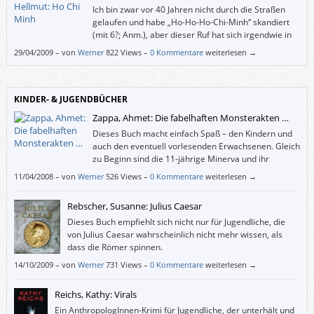
Ich bin zwar vor 40 Jahren nicht durch die Straßen
gelaufen und habe „Ho-Ho-Ho-Chi-Minh“ skandiert
(mit 6?; Anm.), aber dieser Ruf hat sich irgendwie in
mein Gedächtnis gegraben. Und als ich dieses Buch
29/04/2009
–
von
Werner
822 Views –
0 Kommentare
weiterlesen →
sah, wollte ich endlich in Erfahrung bringen, wer dieser Mann war.
KINDER- & JUGENDBÜCHER
Zappa, Ahmet: Die fabelhaften Monsterakten …
Dieses Buch macht einfach Spaß – den Kindern und
auch den eventuell vorlesenden Erwachsenen. Gleich
zu Beginn sind die 11-jährige Minerva und ihr
jüngerer Bruder Max in höchster Gefahr, denn beim
11/04/2008
–
von
Werner
526 Views –
0 Kommentare
weiterlesen →
Versuch, ihren von der „abscheulichsten und grausamsten Gruselbestie“
namens Zarmaglorg entführten Vater zu befreien, sind sie von dieser
Rebscher, Susanne: Julius Caesar
selbst gefangen genommen worden und schweben in Käfigen über
einem Abgrund, in dem Lava brodelt.
Dieses Buch empfiehlt sich nicht nur für Jugendliche, die
von Julius Caesar wahrscheinlich nicht mehr wissen, als
dass die Römer spinnen.
14/10/2009
–
von
Werner
731 Views –
0 Kommentare
weiterlesen →
Reichs, Kathy: Virals
Ein AnthropologInnen-Krimi für Jugendliche, der unterhält und