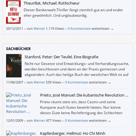
Theurillat, Michael: Rütlischwur
Dieser Bankenwelt.Thriller fängt ziemlich gut an und endet
eher gewöhnlich. Und unglaubwürdig.
20/12/2011
–
von
Werner
1.119 Views –
0 Kommentare
weiterlesen →
SACHBÜCHER
Stanford, Peter: Der Teufel. Eine Biografie
Nicht nur Gesetze sind Entwicklungs- und Verhandlungssache,
werden beschlossen und dann an der Praxis gemessen und
abgeändert. Auch das heilige Buch der westlichen Welt ist auf
ähnliche Weise zustandegekommen, und Peter Stanford
11/06/2007
–
von
Werner
539 Views –
0 Kommentare
weiterlesen →
beschreibt das in “Der Teufel. Eine Biographie“ nachvollziehbar.
Prieto, José Manuel: Die kubanische Revolution …
Prieto räumt stets ein, dass Castro und seine
Kumpane auch Gutes bewirkt hätten. Nur könne
dieses Gute keine Rechtfertigung des Schlechten
sein, meint Pieto, der nicht versteht, wieso es den
12/01/2009
–
von
Werner
477 Views –
0 Kommentare
weiterlesen →
Mythos Kuba und die Castro-Verehrung immer noch gibt.
Kapfenberger, Hellmut: Ho Chi Minh