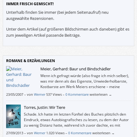
IMMER FRISCH GEMISCHT!
Unterhalb finden Sie immer (bei jedem Seitenaufruf) neu
ausgewählte Rezensionen.
Unter dem Artikel (auf größeren Bildschirmen auch daneben) gibt es
zum jeweiligen Artikel passende Beiträge.
ROMANE & ERZÄHLUNGEN
Meier, Gerhard: Baur und Bindschädler
Wenn ich gefragt würde (also frage ich mich selber),
was mir denn als das Eigenste, Unwiederholbarste,
Kostbarste am Werk Meiers erschiene – meine
Antwort wäre: seine Zärtlichkeit. Ich könnte es auch
23/05/2007
–
von
Werner
537 Views –
0 Kommentare
weiterlesen →
seine Poesie nenne, einen Glanz, eine zarte Erregung, die aus den
Wörtern kommt und die Meier selbst einmal, falls er das gemeint hat,
Torres, Justin: Wir Tiere
den “Geist des Textes” genannt hat. (Urs Widmer)
Schade. Ich hatte im letzten Fünftel des Buches plötzlich den
Eindruck, etwas Autobiografisches zu lesen, zu dem der Autor
zu wenig Distanz hatte, während ich zuvor dachte, es mit
einem Roman über das Heranwachsen von Männern unter
27/09/2013
–
von
Werner
1.020 Views –
0 Kommentare
weiterlesen →
nicht besonders liebevollen Umständen zu tun zu haben. Mir hätte das