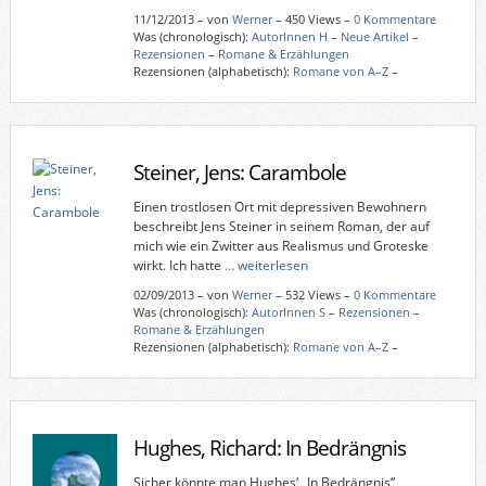
11/12/2013
–
von
Werner
– 450 Views –
0 Kommentare
Was (chronologisch):
AutorInnen H
–
Neue Artikel
–
Rezensionen
–
Romane & Erzählungen
Rezensionen (alphabetisch):
Romane von A–Z
–
Steiner, Jens: Carambole
Einen trostlosen Ort mit depressiven Bewohnern
beschreibt Jens Steiner in seinem Roman, der auf
mich wie ein Zwitter aus Realismus und Groteske
wirkt. Ich hatte
… weiterlesen
02/09/2013
–
von
Werner
– 532 Views –
0 Kommentare
Was (chronologisch):
AutorInnen S
–
Rezensionen
–
Romane & Erzählungen
Rezensionen (alphabetisch):
Romane von A–Z
–
Hughes, Richard: In Bedrängnis
Sicher könnte man Hughes‘ „In Bedrängnis“