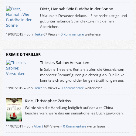
genügt. Ich hätte aber auch gern einen Roman über einen Buben
Dietz, Hannah: Wie Buddha in der Sonne
gelesen, der in einer von Männern geprägten Welt seine Homosexualität
entdeckt. Und nicht zwei Romane in einem.
Urlaub als Desaster deluxe. – Eine recht lustige und
gut unterhaltende Strandlektüre mit kleinen
Abstrichen.
19/08/2015
–
von
Heike
67 Views –
0 Kommentare
weiterlesen →
KRIMIS & THRILLER
Thiesler, Sabine: Versunken
In Sabine Thieslers Roman laufen die Geschichten
mehrerer Romanfiguren gleichzeitig ab. Für Heike
konnte sich aufgrund der langen Erzählungen aus
der Vergangenheit und der zu schnell in die Tat
19/01/2015
–
von
Heike
95 Views –
0 Kommentare
weiterlesen →
umgesetzten Pläne der Hauptfigur Malte keine richtige Spannung
aufbauen – zumindest keine Spannung, die der Bezeichnung „Thriller“
Ride, Christopher: Zeitriss
gerecht werden würde.
Würde sich die Handlung lediglich auf das alte China
beschränken, wäre das ein sensationelles Buch geworden.
11/07/2011
–
von
Albert
684 Views –
0 Kommentare
weiterlesen →