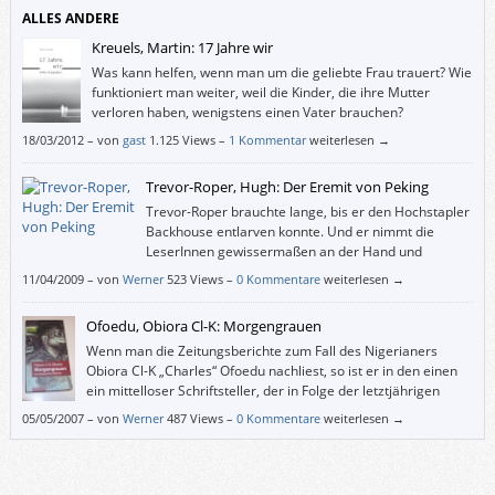
ALLES ANDERE
Kreuels, Martin: 17 Jahre wir
Was kann helfen, wenn man um die geliebte Frau trauert? Wie
funktioniert man weiter, weil die Kinder, die ihre Mutter
verloren haben, wenigstens einen Vater brauchen?
18/03/2012
–
von
gast
1.125 Views –
1 Kommentar
weiterlesen →
Trevor-Roper, Hugh: Der Eremit von Peking
Trevor-Roper brauchte lange, bis er den Hochstapler
Backhouse entlarven konnte. Und er nimmt die
LeserInnen gewissermaßen an der Hand und
präsentiert ihnen erst einmal die glänzende
11/04/2009
–
von
Werner
523 Views –
0 Kommentare
weiterlesen →
öffentliche Figur Backhouse. Dann kratzt er Lebensphase für
Lebensphase den Lack ab, bis von dem anfangs imposanten Menschen
Ofoedu, Obiora Cl-K: Morgengrauen
nur noch ein erbärmlicher Rest übrig bleibt.
Wenn man die Zeitungsberichte zum Fall des Nigerianers
Obiora Cl-K „Charles“ Ofoedu nachliest, so ist er in den einen
ein mittelloser Schriftsteller, der in Folge der letztjährigen
„Operation Spring“ zu Unrecht als Drogenboss verdächtigt und
05/05/2007
–
von
Werner
487 Views –
0 Kommentare
weiterlesen →
in Untersuchungshaft genommen wurde. In den anderen Zeitungen kann
man es scheinbar nicht fassen, dass die Staatsanwalt für diesen
Menschen Enthaftung beantragt hat.