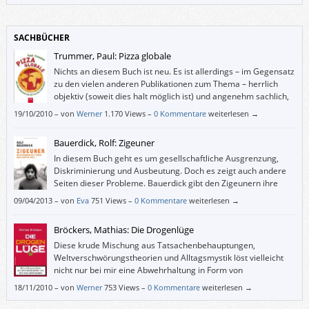
SACHBÜCHER
Trummer, Paul: Pizza globale
Nichts an diesem Buch ist neu. Es ist allerdings – im Gegensatz
zu den vielen anderen Publikationen zum Thema – herrlich
objektiv (soweit dies halt möglich ist) und angenehm sachlich,
ohne deswegen trocken oder ungenießbar zu sein.
19/10/2010
–
von
Werner
1.170 Views –
0 Kommentare
weiterlesen →
Bauerdick, Rolf: Zigeuner
In diesem Buch geht es um gesellschaftliche Ausgrenzung,
Diskriminierung und Ausbeutung. Doch es zeigt auch andere
Seiten dieser Probleme. Bauerdick gibt den Zigeunern ihre
Menschlichkeit zurück, gesteht ihnen zu, gute und schlechte
09/04/2013
–
von
Eva
751 Views –
0 Kommentare
weiterlesen →
Eigenschaften zu haben wie alle Menschen auf dieser Welt, und holt sie
so aus der Keimfreiheit der übertriebenen politischen Korrektheit (und
Bröckers, Mathias: Die Drogenlüge
Arroganz).
Diese krude Mischung aus Tatsachenbehauptungen,
Weltverschwörungstheorien und Alltagsmystik löst vielleicht
nicht nur bei mir eine Abwehrhaltung in Form von
Kopfschütteln aus.
18/11/2010
–
von
Werner
753 Views –
0 Kommentare
weiterlesen →