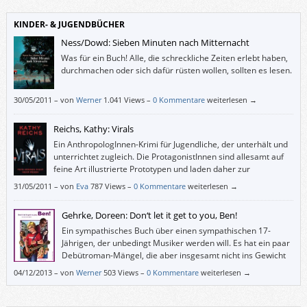
KINDER- & JUGENDBÜCHER
Ness/Dowd: Sieben Minuten nach Mitternacht
Was für ein Buch! Alle, die schreckliche Zeiten erlebt haben,
durchmachen oder sich dafür rüsten wollen, sollten es lesen.
30/05/2011
–
von
Werner
1.041 Views –
0 Kommentare
weiterlesen →
Reichs, Kathy: Virals
Ein AnthropologInnen-Krimi für Jugendliche, der unterhält und
unterrichtet zugleich. Die ProtagonistInnen sind allesamt auf
feine Art illustrierte Prototypen und laden daher zur
Identifikation ein; dieses Buch wird aber wohl eher Mädchen
31/05/2011
–
von
Eva
787 Views –
0 Kommentare
weiterlesen →
ansprechen.
Gehrke, Doreen: Don‘t let it get to you, Ben!
Ein sympathisches Buch über einen sympathischen 17-
Jährigen, der unbedingt Musiker werden will. Es hat ein paar
Debütroman-Mängel, die aber insgesamt nicht ins Gewicht
fallen.
04/12/2013
–
von
Werner
503 Views –
0 Kommentare
weiterlesen →