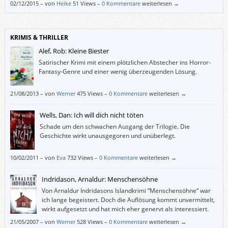
02/12/2015
–
von
Heike
51 Views –
0 Kommentare
weiterlesen →
KRIMIS & THRILLER
Alef, Rob: Kleine Biester
Satirischer Krimi mit einem plötzlichen Abstecher ins Horror-
Fantasy-Genre und einer wenig überzeugenden Lösung.
21/08/2013
–
von
Werner
475 Views –
0 Kommentare
weiterlesen →
Wells, Dan: Ich will dich nicht töten
Schade um den schwachen Ausgang der Trilogie. Die
Geschichte wirkt unausgegoren und unüberlegt.
10/02/2011
–
von
Eva
732 Views –
0 Kommentare
weiterlesen →
Indridason, Arnaldur: Menschensöhne
Von Arnaldur Indridasons Islandkrimi “Menschensöhne“ war
ich lange begeistert. Doch die Auflösung kommt unvermittelt,
wirkt aufgesetzt und hat mich eher genervt als interessiert.
Schade.
21/05/2007
–
von
Werner
528 Views –
0 Kommentare
weiterlesen →