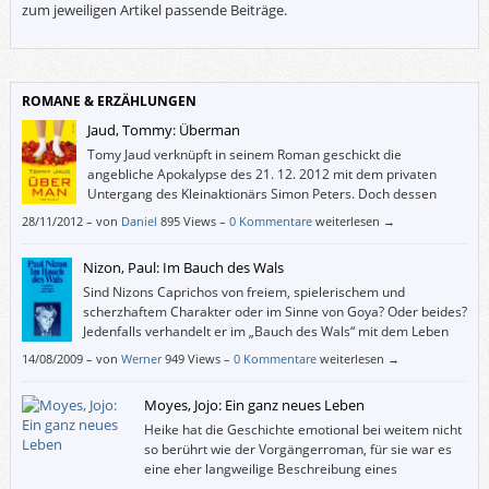
zum jeweiligen Artikel passende Beiträge.
ROMANE & ERZÄHLUNGEN
Jaud, Tommy: Überman
Tomy Jaud verknüpft in seinem Roman geschickt die
angebliche Apokalypse des 21. 12. 2012 mit dem privaten
Untergang des Kleinaktionärs Simon Peters. Doch dessen
Versuche, sich, seine Beziehung und seine Freunde vor der
28/11/2012
–
von
Daniel
895 Views –
0 Kommentare
weiterlesen →
Apokalypse zu retten, sind bloß niedlich – und irrelevant.
Nizon, Paul: Im Bauch des Wals
Sind Nizons Caprichos von freiem, spielerischem und
scherzhaftem Charakter oder im Sinne von Goya? Oder beides?
Jedenfalls verhandelt er im „Bauch des Wals“ mit dem Leben
nicht in erster Instanz …
14/08/2009
–
von
Werner
949 Views –
0 Kommentare
weiterlesen →
Moyes, Jojo: Ein ganz neues Leben
Heike hat die Geschichte emotional bei weitem nicht
so berührt wie der Vorgängerroman, für sie war es
eine eher langweilige Beschreibung eines
mühsamen Kampfes zurück ins normale Leben.