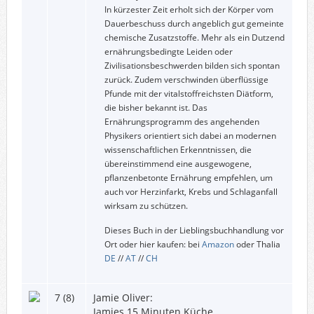
In kürzester Zeit erholt sich der Körper vom
Dauerbeschuss durch angeblich gut gemeinte
chemische Zusatzstoffe. Mehr als ein Dutzend
ernährungsbedingte Leiden oder
Zivilisationsbeschwerden bilden sich spontan
zurück. Zudem verschwinden überflüssige
Pfunde mit der vitalstoffreichsten Diätform,
die bisher bekannt ist. Das
Ernährungsprogramm des angehenden
Physikers orientiert sich dabei an modernen
wissenschaftlichen Erkenntnissen, die
übereinstimmend eine ausgewogene,
pflanzenbetonte Ernährung empfehlen, um
auch vor Herzinfarkt, Krebs und Schlaganfall
wirksam zu schützen.
Dieses Buch in der Lieblingsbuchhandlung vor
Ort oder hier kaufen: bei
Amazon
oder Thalia
DE
//
AT
//
CH
7 (8)
Jamie Oliver:
Jamies 15 Minuten Küche