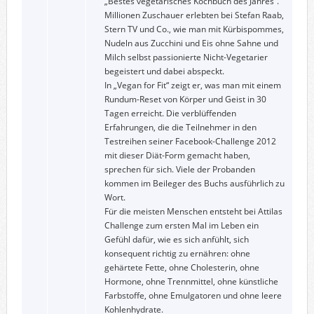
„Bestes vegetarisches Kochbuch des Jahres“.
Millionen Zuschauer erlebten bei Stefan Raab,
Stern TV und Co., wie man mit Kürbispommes,
Nudeln aus Zucchini und Eis ohne Sahne und
Milch selbst passionierte Nicht-Vegetarier
begeistert und dabei abspeckt.
In „Vegan for Fit“ zeigt er, was man mit einem
Rundum-Reset von Körper und Geist in 30
Tagen erreicht. Die verblüffenden
Erfahrungen, die die Teilnehmer in den
Testreihen seiner Facebook-Challenge 2012
mit dieser Diät-Form gemacht haben,
sprechen für sich. Viele der Probanden
kommen im Beileger des Buchs ausführlich zu
Wort.
Für die meisten Menschen entsteht bei Attilas
Challenge zum ersten Mal im Leben ein
Gefühl dafür, wie es sich anfühlt, sich
konsequent richtig zu ernähren: ohne
gehärtete Fette, ohne Cholesterin, ohne
Hormone, ohne Trennmittel, ohne künstliche
Farbstoffe, ohne Emulgatoren und ohne leere
Kohlenhydrate.