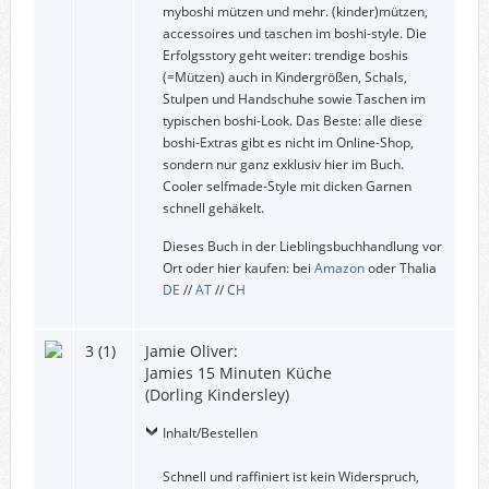
myboshi mützen und mehr. (kinder)mützen,
accessoires und taschen im boshi-style. Die
Erfolgsstory geht weiter: trendige boshis
(=Mützen) auch in Kindergrößen, Schals,
Stulpen und Handschuhe sowie Taschen im
typischen boshi-Look. Das Beste: alle diese
boshi-Extras gibt es nicht im Online-Shop,
sondern nur ganz exklusiv hier im Buch.
Cooler selfmade-Style mit dicken Garnen
schnell gehäkelt.
Dieses Buch in der Lieblingsbuchhandlung vor
Ort oder hier kaufen: bei
Amazon
oder Thalia
DE
//
AT
//
CH
3 (1)
Jamie Oliver:
Jamies 15 Minuten Küche
(Dorling Kindersley)
Inhalt/Bestellen
Schnell und raffiniert ist kein Widerspruch,