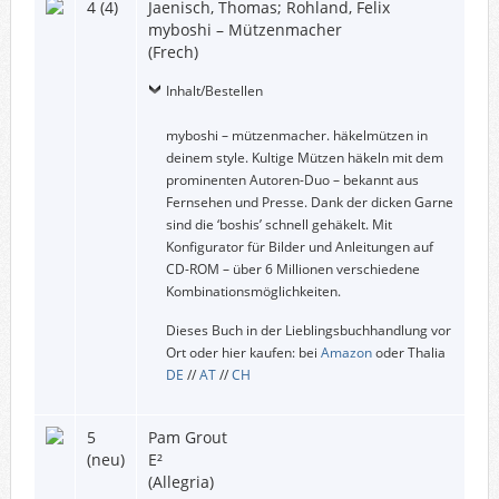
4 (4)
Jaenisch, Thomas; Rohland, Felix
myboshi – Mützenmacher
(Frech)
Inhalt/Bestellen
myboshi – mützenmacher. häkelmützen in
deinem style. Kultige Mützen häkeln mit dem
prominenten Autoren-Duo – bekannt aus
Fernsehen und Presse. Dank der dicken Garne
sind die ‘boshis’ schnell gehäkelt. Mit
Konfigurator für Bilder und Anleitungen auf
CD-ROM – über 6 Millionen verschiedene
Kombinationsmöglichkeiten.
Dieses Buch in der Lieblingsbuchhandlung vor
Ort oder hier kaufen: bei
Amazon
oder Thalia
DE
//
AT
//
CH
5
Pam Grout
(neu)
E²
(Allegria)