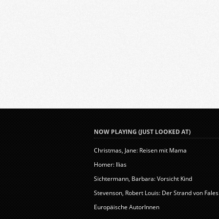
NOW PLAYING (JUST LOOKED AT)
Christmas, Jane: Reisen mit Mama
Homer: Ilias
Sichtermann, Barbara: Vorsicht Kind
Stevenson, Robert Louis: Der Strand von Fales.
Europäische AutorInnen