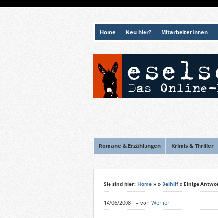
Home
Neu hier?
MitarbeiterInnen
Romane & Erzählungen
Krimis & Thriller
Sie sind hier:
Home
»
»
Beihilf
» Einige Antwo
14/06/2008
–
von
Werner