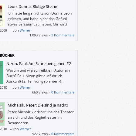
 „mehr als notwendig“.
Leon, Donna: Blutige Steine
Ich hatte lange nichts von Donna Leon
gelesen, und habe nicht das Gefühl,
etwas versäumt zu haben. Mir wird
suggeriert, dass ich mittels Leon
/2009
–
von
Werner
ig für fortgeschrittene Touristen vorgesetzt
1.093 Views –
3 Kommentare
mme, –
BÜCHER
Nizon, Paul: Am Schreiben gehen #2
Warum und wie schreibt ein Autor ein
Buch? Paul Nizon gibt ausführlich
Auskunft (2. Teil von geplanten 4).
/2010
–
von
Werner
660 Views –
0 Kommentare
Michalzik, Peter: Die sind ja nackt!
Peter Michalzik erklärt uns das Theater
an sich und das Regietheater im
Besonderen.
/2010
–
von
Werner
522 Views –
0 Kommentare