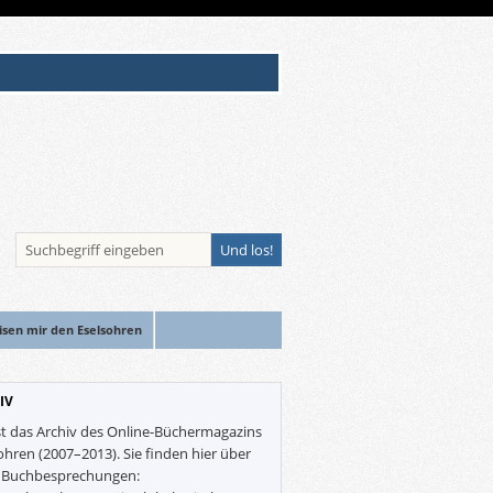
isen mir den Eselsohren
IV
st das Archiv des Online-Büchermagazins
ohren (2007–2013). Sie finden hier über
0 Buchbesprechungen: