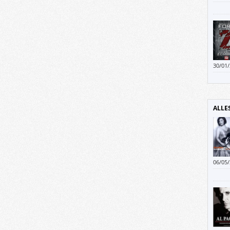
Hohlb
Hinte
von S
30/01
Denno
Erwac
Grupp
Gehei
ALLE
06/05
gearb