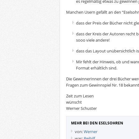
es regelmäßig etwas zu gewinnen g
Manchen Usern gefällt an den “Eselsohr
dass der Preis der Bücher nicht glei
dass der Kreis der Autoren recht b
sooo viele andere!
dass das Layout unübersichtlich is
Mir fehlt der Hinweis, ob und wa
Format erhältlich sind.
Die GewinnerInnen der drei Bücher we
Fragen zum Gewinnspiel Nr. 18 bekann
Zeit zum Lesen
wünscht
Werner Schuster
MEHR BEI DEN ESELSOHREN
von:
Werner
was:
Beihilf