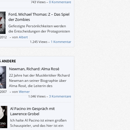
ein, es war ein Vergnügen, und ich halte den
743 Views –
0 Kommentare
rgrund von „Dreizehn“ für plausibler als den
tephen Kings „Es“.
Ford, Michael Thomas: Z – Das Spiel
der Zombies
Gefestigte Persönlichkeiten werden
die Entscheidungen der Protagonisten
nur selten nachvollziehen können.
/2012
–
von
Albert
ch ist gut beschrieben, wie ein (für
1.245 Views –
1 Kommentar
hsene) harmloses Problem durch
endruck, Tabletten, Angst vor Eltern und
mnistuerei zur Katastrophe heranwächst.
S ANDERE
Newman, Richard: Alma Rosé
22 Jahre hat der Musikkritiker Richard
Newman an seiner Biographie über
Alma Rosé, die Leiterin des
Frauenorchesters von Auschwitz,
/2007
–
von
Werner
eitet.
1.046 Views –
3 Kommentare
Al Pacino im Gespräch mit
Lawrence Grobel
Ich halte Al Pacino ist einen großen
Schauspieler, und das hier ist ein