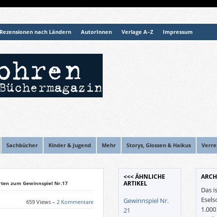
Rezensionen nach Ländern
AutorInnen
Verlage A–Z
Impressum
Sachbücher
Kinder & Jugend
Mehr
Storys, Glossen & Haikus
Verre
<<< ÄHNLICHE
ARCH
ARTIKEL
rten zum Gewinnspiel Nr.17
Das i
Esels
Gewinnspiel Nr.
659 Views –
2 Kommentare
1.00
21