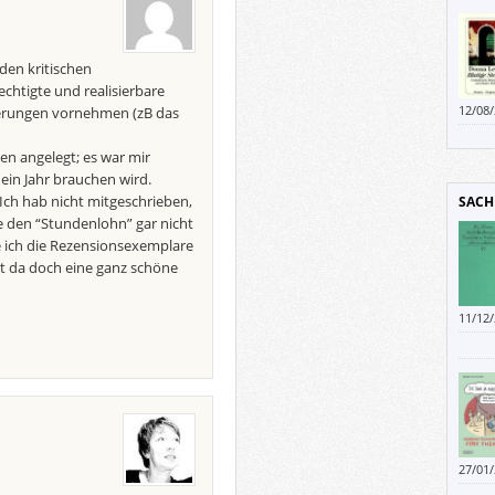
stets
den kritischen
htigte und realisierbare
12/08
derungen vornehmen (zB das
Vened
beko
en angelegt; es war mir
 ein Jahr brauchen wird.
Ich hab nicht mitgeschrieben,
SACH
 den “Stundenlohn” gar nicht
e ich die Rezensionsexemplare
t da doch eine ganz schöne
11/12
27/01