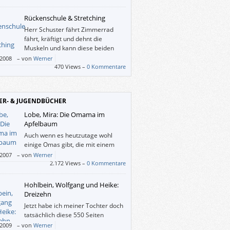
Rückenschule & Stretching
Herr Schuster fährt Zimmerrad
fährt, kräftigt und dehnt die
Muskeln und kann diese beiden
Ratgeber allen empfehlen, denen
/2008
–
von
Werner
rper nicht mehr egal ist.
470 Views –
0 Kommentare
ER- & JUGENDBÜCHER
Lobe, Mira: Die Omama im
Apfelbaum
Auch wenn es heutzutage wohl
einige Omas gibt, die mit einem
Sportwagen durch die Gegend
/2007
–
von
Werner
n, so ist die Fantasie-Oma, die sich der kleine
2.172 Views –
0 Kommentare
erträumt, gewiss um einiges aufgeflippter.
Hohlbein, Wolfgang und Heike:
Dreizehn
Jetzt habe ich meiner Tochter doch
tatsächlich diese 550 Seiten
vorgelesen. Es war mein erster
/2009
–
von
Werner