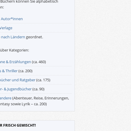
Büchern können Sie alphabetisch
n:
r
Autor*innen
Verlage
e
nach Ländern
geordnet.
über Kategorien:
ne & Erzählungen
(ca. 460)
 & Thriller
(ca. 200)
bücher und Ratgeber
(ca. 175)
r- & Jugendbücher
(ca. 90)
 andere
(Abenteuer, Reise, Erinnerungen,
antasy sowie Lyrik – ca. 200)
R FRISCH GEMISCHT!