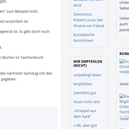
ibt.
Unter
Kind
Seite
en“ zum Beispiel nicht,
Stevenson,
Unter
Robert Louis: Der
ch ersichtlich ist.
auch 
Strand von Falesá
passe
egrenzt ist. Es gibt doch noch
Europäische
AutorInnen
t.
ROMA
nn Bücher im Taschenbuch-
WIR EMPFEHLEN
(NICHT)
rden nächsten Samstag mit den
unbedingt lesen
t gegeben.
empfohlen
28/04
Rabbi
(ziemlich) gut
Chara
der O
muss nicht sein
Zusta
Fortt
„Knüppel aus
wird 
dem Sack“
15/09
Leses
+
Alt, aber gut