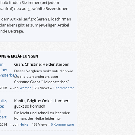
halb finden Sie immer (bei jedem
naufruf) neu ausgewählte Rezensionen.
 dem Artikel (auf größeren Bildschirmen
daneben) gibt es zum jeweiligen Artikel
nde Beiträge.
NE & ERZÄHLUNGEN
Grän, Christine: Heldensterben
Dieser Vergleich hinkt natürlich wie
die meisten anderen, aber
Christine Gräns “Heldensterben”
hat mich ein wenig an Updikes
/2008
–
von
Werner
587 Views –
1 Kommentar
t-Romane erinnert: Diese fixierten
ktere, deren Wandlungen eigentlich nur an
Kanitz, Brigitte: Onkel Humbert
berfläche passieren, diese undramatischen
guckt so komisch
ndsbeschreibungen, bei denen das
Ein leicht und schnell zu lesender
reiben der Handlung relativ unwesentlich
Roman, der Heike leider nur
…
durchschnittlich unterhaltsame
/2014
–
von
Heike
138 Views –
0 Kommentare
tunden beschert hat.