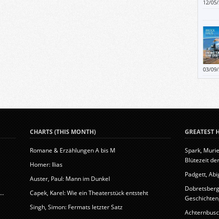
12/05
03/09
dess
vermi
CHARTS (THIS MONTH)
GREATEST H
Romane & Erzählungen A bis M
Spark, Murie
Blütezeit der
Homer: Ilias
Padgett, Abig
Auster, Paul: Mann im Dunkel
Dobretsberge
..
Capek, Karel: Wie ein Theaterstück entsteht
Geschichten, 
Singh, Simon: Fermats letzter Satz
Achternbusc