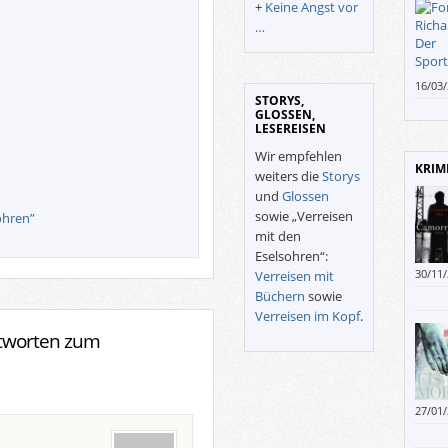
+
Keine Angst vor
…
16/03
STORYS,
intere
GLOSSEN,
LESEREISEN
Wir empfehlen
KRIM
weiters die
Storys
und
Glossen
sowie „Verreisen
ohren”
mit den
Eselsohren“:
30/11
Verreisen mit
Büchern
sowie
Verreisen im Kopf
.
ntworten zum
27/01
solan
man g