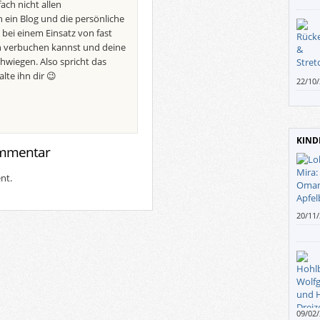
ach nicht allen
h ein Blog und die persönliche
 bei einem Einsatz von fast
n verbuchen kannst und deine
chwiegen. Also spricht das
lte ihn dir 😉
22/10
ihr Kö
KIND
ommentar
nt.
20/11
flitze
Andi 
09/02