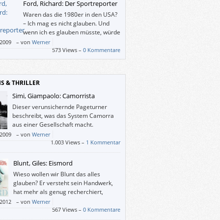
Ford, Richard: Der Sportreporter
Waren das die 1980er in den USA?
– Ich mag es nicht glauben. Und
wenn ich es glauben müsste, würde
es mich nicht besonders
/2009
–
von
Werner
ssieren.
573 Views –
0 Kommentare
IS & THRILLER
Simi, Giampaolo: Camorrista
Dieser verunsichernde Pageturner
beschreibt, was das System Camorra
aus einer Gesellschaft macht.
/2009
–
von
Werner
1.003 Views –
1 Kommentar
Blunt, Giles: Eismord
Wieso wollen wir Blunt das alles
glauben? Er versteht sein Handwerk,
hat mehr als genug recherchiert,
braucht also nichts zu erfinden,
/2012
–
von
Werner
ge es um Fakten geht. Seine Figuren glaubt
567 Views –
0 Kommentare
ewissermaßen zu kennen, und er macht