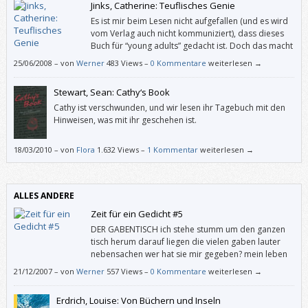
Jinks, Catherine: Teuflisches Genie
Es ist mir beim Lesen nicht aufgefallen (und es wird
vom Verlag auch nicht kommuniziert), dass dieses
Buch für “young adults” gedacht ist. Doch das macht
rein gar nichts: Auch wenn “Teuflisches Genie” die
25/06/2008
–
von
Werner
483 Views –
0 Kommentare
weiterlesen →
Perspektive eines Jugendlichen einnimmt, ist es für Erwachsene gewiss
geeignet; für jung gebliebene auf alle Fälle.
Stewart, Sean: Cathy‘s Book
Cathy ist verschwunden, und wir lesen ihr Tagebuch mit den
Hinweisen, was mit ihr geschehen ist.
18/03/2010
–
von
Flora
1.632 Views –
1 Kommentar
weiterlesen →
ALLES ANDERE
Zeit für ein Gedicht #5
DER GABENTISCH ich stehe stumm um den ganzen
tisch herum darauf liegen die vielen gaben lauter
nebensachen wer hat sie mir gegeben? mein leben
(Aus Idyllen von Ernst Jandl. –––
21/12/2007
–
von
Werner
557 Views –
0 Kommentare
weiterlesen →
Erdrich, Louise: Von Büchern und Inseln