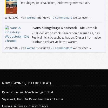
Ein ruhiges, beschauliches, leider vergriffenes Buch.
23/12/2009
–
von
Werner
533 Views –
0 Kommentare
weiterlesen →
Evans & Kingsbury: Woodstock – Die Chronik
70 % der Woodstock-Generation bereuen es, das
Festival nicht besucht zu haben. Dieser informative
Bildband erklärt vielleicht, warum.
29/06/2009
–
von
Werner
654 Views –
0 Kommentare
weiterlesen →
NOW PLAYING (JUST LOOKED AT)
Rezensionen nach Verlagen geordnet
Sepinwall, Alan: Die Revolution war im Fernse...
Unsere Lieblingsbücher vom April