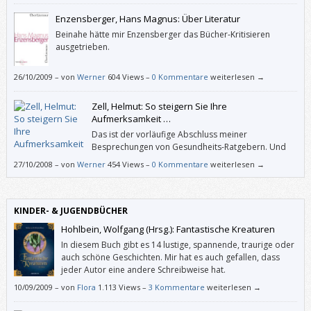
Enzensberger, Hans Magnus: Über Literatur
Beinahe hätte mir Enzensberger das Bücher-Kritisieren
ausgetrieben.
26/10/2009
–
von
Werner
604 Views –
0 Kommentare
weiterlesen →
Zell, Helmut: So steigern Sie Ihre
Aufmerksamkeit …
Das ist der vorläufige Abschluss meiner
Besprechungen von Gesundheits-Ratgebern. Und
während man in den meisten anderen Ratgebern
27/10/2008
–
von
Werner
454 Views –
0 Kommentare
weiterlesen →
die jeweiligen – in aller Kürze verabreichten – Grundlagen in der Regel
glauben muss und dann Übungen vorgeschlagen bekommt, die man
ausprobiert oder auch nicht, weiht Helmut Zell ausführlich und
verständlich in die „Theorie der Aufmerksamkeit“ ein.
KINDER- & JUGENDBÜCHER
Hohlbein, Wolfgang (Hrsg.): Fantastische Kreaturen
In diesem Buch gibt es 14 lustige, spannende, traurige oder
auch schöne Geschichten. Mir hat es auch gefallen, dass
jeder Autor eine andere Schreibweise hat.
10/09/2009
–
von
Flora
1.113 Views –
3 Kommentare
weiterlesen →