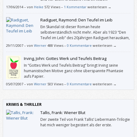
17/06/2014
–
von
Heike
572 Views –
1 Kommentar
weiterlesen →
Radiguet, Raymond: Den Teufel im Leib
Ein Skandal ist dieser Roman heute
selbstverständlich nicht mehr. Aber als 1923 “Den
Teufel im Leib” des 20jährigen Radiguet herauskam,
sah man darin eine Verhöhnung der Familie und der
29/11/2007
–
von
Werner
488 Views –
0 Kommentare
weiterlesen →
Kriegsveteranen. Und heutzutage wirkt diese Liebesgeschichte
überhaupt nicht antiquiert.
Irving, John: Gottes Werk und Teufels Beitrag
In “Gottes Werk und Teufels Beitrag” bringt Irving seine
humanistischen Motive ganz ohne überspannte Phantasie
aufs Papier.
05/07/2007
–
von
Werner
503 Views –
0 Kommentare
weiterlesen →
KRIMIS & THRILLER
Tallis, Frank: Wiener Blut
Der zweite Teil von Frank Tallis’ Liebermann-Trilogie
hat mich weniger begeistert als der erste.