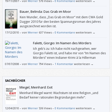
19/11/2007
–
von
Werner
576 Views –
0 Kommentare
weiterlesen →
Bauer, Belinda: Das Grab im Moor
Kein Wunder, dass „Das Grab im Moor“ mit dem CWA Gold
Dagger 2010 für den besten Spannungsroman des Jahres
ausgezeichnet worden ist.
17/12/2010
–
von
Werner
637 Views –
0 Kommentare
weiterlesen →
Faletti, Giorgio: Im Namen des Mörders
Ich geb’s zu: Ich habe nicht nachgesehen, wer
Giorgio Faletti ist, und habe mir von “Im Namen des
Mörders” einen Indianer-Krimi à la Hillerman
erwartet.
07/07/2008
–
von
Werner
794 Views –
1 Kommentar
weiterlesen →
SACHBÜCHER
Miegel, Meinhard: Exit
Meinhard Miegel warnt: Wachstum ist eine Religion „und
Bedarf keiner rationalen Begründungen mehr“.
12/04/2010
–
von
Werner
536 Views –
0 Kommentare
weiterlesen →