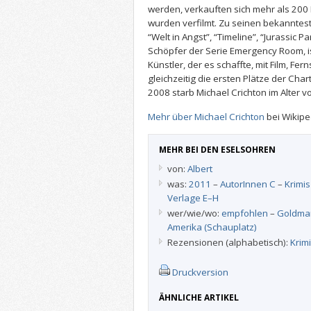
werden, verkauften sich mehr als 200 
wurden verfilmt. Zu seinen bekanntes
“Welt in Angst”, “Timeline”, “Jurassic 
Schöpfer der Serie Emergency Room, is
Künstler, der es schaffte, mit Film, F
gleichzeitig die ersten Plätze der Ch
2008 starb Michael Crichton im Alter v
Mehr über Michael Crichton
bei Wikipe
MEHR BEI DEN ESELSOHREN
von:
Albert
was:
2011
–
AutorInnen C
–
Krimis
Verlage E–H
wer/wie/wo:
empfohlen
–
Goldma
Amerika (Schauplatz)
Rezensionen (alphabetisch):
Krimi
Druckversion
ÄHNLICHE ARTIKEL