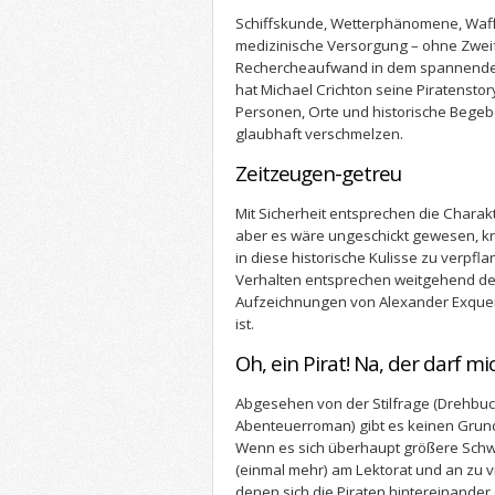
Schiffskunde, Wetterphänomene, Waf
medizinische Versorgung – ohne Zweif
Rechercheaufwand in dem spannenden 
hat Michael Crichton seine Piratenstory
Personen, Orte und historische Begeb
glaubhaft verschmelzen.
Zeitzeugen-getreu
Mit Sicherheit entsprechen die Charak
aber es wäre ungeschickt gewesen, k
in diese historische Kulisse zu verpfla
Verhalten entsprechen weitgehend de
Aufzeichnungen von Alexander Exquem
ist.
Oh, ein Pirat! Na, der darf mi
Abgesehen von der Stilfrage (Drehbu
Abenteuerroman) gibt es keinen Grund
Wenn es sich überhaupt größere Schwä
(einmal mehr) am Lektorat und an zu v
denen sich die Piraten hintereinander 