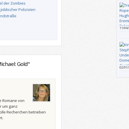
iel der Zombies
jiddischer Polizisten
andstraße
11/04
die L
präse
öffen
Leben
von d
noch 
ichael: Gold"
02/01
und K
waren
lle Romane von
er um ganz
olle Recherchen betrieben
t.