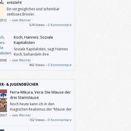
entsteht
Ein vergnügliches und scheinbar
zeitloses Brevier.
/2012
–
von
Werner
574 Views –
0 Kommentare
Koch, Hannes: Soziale
Kapitalisten
Soziale Kapitalisten, sagt Hannes
Koch, behandeln ihre
Beschäftigten anständig, zahlen
/2008
–
von
Werner
nftige Löhne, beteiligen die Belegschaft am
492 Views –
0 Kommentare
n oder gehen sorgsam mit den natürlichen
urcen um. Vor allem aber sind sie
bswirtschaftlich erfolgreich, gerade weil sie
ER- & JUGENDBÜCHER
twortlich arbeiten – und nicht, obwohl sie
e soziale und ökologische Standards
Ferra-Mikura, Vera: Die Mäuse der
nden.
drei Stanisläuse
Noch heute kann ich in den
magischen Realismus der “Mäuse der
drei Stanisläuse” mühelos
/2007
–
von
Werner
uchen.
732 Views –
0 Kommentare