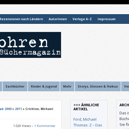
Rezensionen nach Ländern
AutorInnen
Verlage A–Z
Impressum
Sachbücher
Kinder & Jugend
Mehr
Storys, Glossen & Haikus
Ve
<<< ÄHNLICHE
ARCH
ARTIKEL
ab 2000
»
2011
» Crichton, Michael:
Das i
Büch
Ford, Michael
Sie f
Thomas: Z – Das
1.020 Views –
1 Kommentar