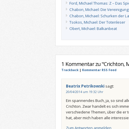
Ford, Michael Thomas: Z – Das Sp
Chabon, Michael: Die Vereinigung 
Chabon, Michael: Schurken der L
Tsokos, Michael: Der Totenleser
Obert, Michael: Balkanbeat
1 Kommentar zu "Crichton, M
Trackback
|
Kommentar RSS Feed
Beatrix Petrikowski
sagt:
20/04/2014 um 19:32 Uhr
Ein spannendes Buch, ja, so sind a
Crichton. Zwar handelt es sich imm
verschiedene Themen, über die er t
hat, aber mich haben alle interessier
Zum Antworten anmelden