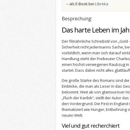
– als E-Book bei
Libreka
Besprechung:
Das harte Leben im Jah
Der filmähnliche Schreibstil von „Gold –
Sicherheit nicht jedermanns Sache, be
vorbildlich, wenn man sich darauf einl
Handlung steht der Freibeuter Charles
einen höchst verwegenen Raubzug in
startet. Dass dabei nicht alles glattläuf
Die große Stärke des Romans sind die
Einblicke, die man als Leser in das G
bekommt. Weit ab von glamouröser Holl
„Fluch der Karibik“, stellt der Autor da
den Vordergrund. Die Pest in England
thematisiert wie Hunger, Entbehrung 
neuen Welt.
Viel und gut recherchiert