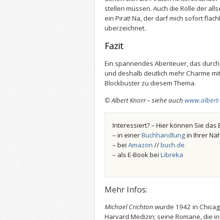
stellen müssen. Auch die Rolle der allse
ein Pirat! Na, der darf mich sofort flac
überzeichnet.
Fazit
Ein spannendes Abenteuer, das durch 
und deshalb deutlich mehr Charme mitb
Blockbuster zu diesem Thema.
© Albert Knorr – siehe auch
www.albert
Interessiert? – Hier können Sie das 
– in einer
Buchhandlung
in Ihrer Nä
– bei
Amazon
//
buch.de
– als E-Book bei
Libreka
Mehr Infos:
Michael Crichton
wurde 1942 in Chicag
Harvard Medizin; seine Romane, die i