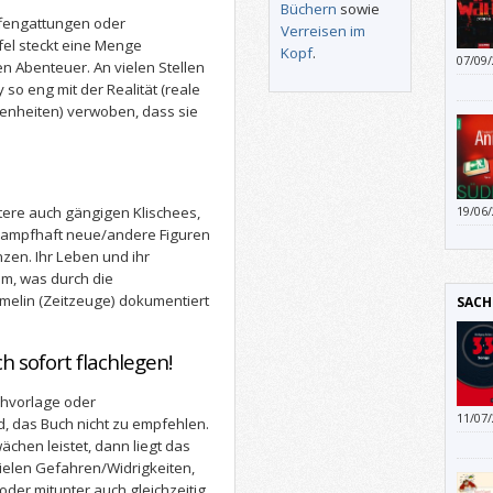
Büchern
sowie
fengattungen oder
Verreisen im
el steckt eine Menge
Kopf
.
07/09
Abenteuer. An vielen Stellen
 so eng mit der Realität (reale
enheiten) verwoben, dass sie
tere auch gängigen Klischees,
19/06
eindi
rampfhaft neue/andere Figuren
das i
nzen. Ihr Leben und ihr
eigen
m, was durch die
vor u
elin (Zeitzeuge) dokumentiert
SACH
Probl
ch sofort flachlegen!
chvorlage oder
11/07
, das Buch nicht zu empfehlen.
chen leistet, dann liegt das
ielen Gefahren/Widrigkeiten,
oder mitunter auch gleichzeitig