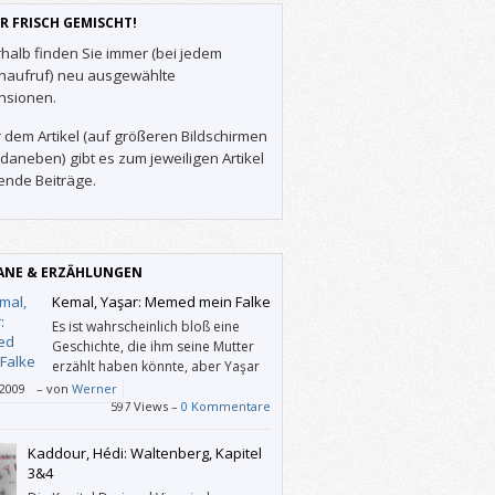
R FRISCH GEMISCHT!
halb finden Sie immer (bei jedem
enaufruf) neu ausgewählte
nsionen.
 dem Artikel (auf größeren Bildschirmen
daneben) gibt es zum jeweiligen Artikel
ende Beiträge.
NE & ERZÄHLUNGEN
Kemal, Yaşar: Memed mein Falke
Es ist wahrscheinlich bloß eine
Geschichte, die ihm seine Mutter
erzählt haben könnte, aber Yaşar
Kemal hat daraus eine
/2009
–
von
Werner
typische Parabel über Unrecht und
597 Views –
0 Kommentare
lion gemacht.
Kaddour, Hédi: Waltenberg, Kapitel
3&4