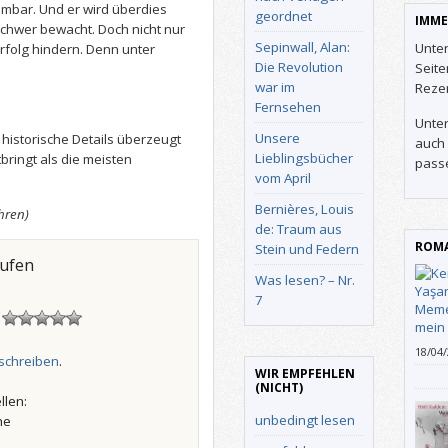
ehmbar. Und er wird überdies
geordnet
IMME
chwer bewacht. Doch nicht nur
Sepinwall, Alan:
Unter
rfolg hindern. Denn unter
Die Revolution
Seit
.
war im
Reze
Fernsehen
Unter
Unsere
historische Details überzeugt
auch 
Lieblingsbücher
ringt als die meisten
pass
vom April
Bernières, Louis
hren)
de: Traum aus
ROMA
Stein und Federn
aufen
Was lesen? – Nr.
7
!
18/04
schreiben
.
arche
WIR EMPFEHLEN
Rebel
(NICHT)
llen:
unbedingt lesen
he