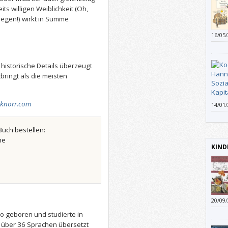
its willigen Weiblichkeit (Oh,
hlegen!) wirkt in Summe
16/05
historische Details überzeugt
ringt als die meisten
-knorr.com
14/01
vernü
Gewin
Buch bestellen:
Resso
he
betrie
KIND
veran
höher
anwe
20/09
einta
o geboren und studierte in
n über 36 Sprachen übersetzt