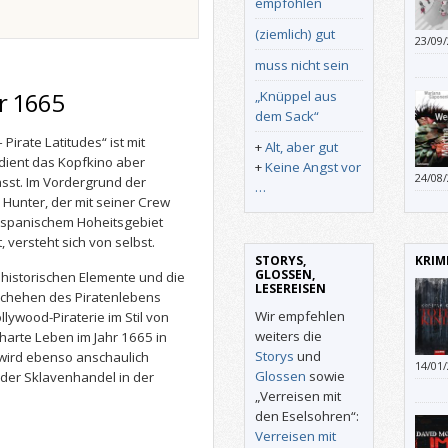
empfohlen
(ziemlich) gut
23/09
muss nicht sein
r 1665
„Knüppel aus
dem Sack“
 Pirate Latitudes“ ist mit
+
Alt, aber gut
dient das Kopfkino aber
+
Keine Angst vor
24/08
ässt. Im Vordergrund der
…
Gäste
 Hunter, der mit seiner Crew
versp
 spanischem Hoheitsgebiet
mehr.
t, versteht sich von selbst.
STORYS,
KRIM
GLOSSEN,
 historischen Elemente und die
LESEREISEN
eschehen des Piratenlebens
Wir empfehlen
ywood-Piraterie im Stil von
weiters die
s harte Leben im Jahr 1665 in
Storys
und
 wird ebenso anschaulich
14/01
Glossen
sowie
oder Sklavenhandel in der
„Verreisen mit
den Eselsohren“:
Verreisen mit