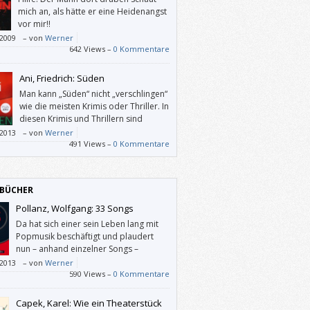
mich an, als hätte er eine Heidenangst
vor mir!!
/2009
–
von
Werner
642 Views –
0 Kommentare
Ani, Friedrich: Süden
Man kann „Süden“ nicht „verschlingen“
wie die meisten Krimis oder Thriller. In
diesen Krimis und Thrillern sind
normale Menschen in der Regel
/2013
–
von
Werner
mensionale Nebenfiguren. In „Süden“ – und
491 Views –
0 Kommentare
st für mich eine zentrale Qualität – kommen
tlich nur so genannten normale Menschen
nd haben so viel Tiefgang und ähnliche
BÜCHER
eme wie wir alle.
Pollanz, Wolfgang: 33 Songs
Da hat sich einer sein Leben lang mit
Popmusik beschäftigt und plaudert
nun – anhand einzelner Songs –
darüber. Sehr bereichernd.
/2013
–
von
Werner
590 Views –
0 Kommentare
Capek, Karel: Wie ein Theaterstück