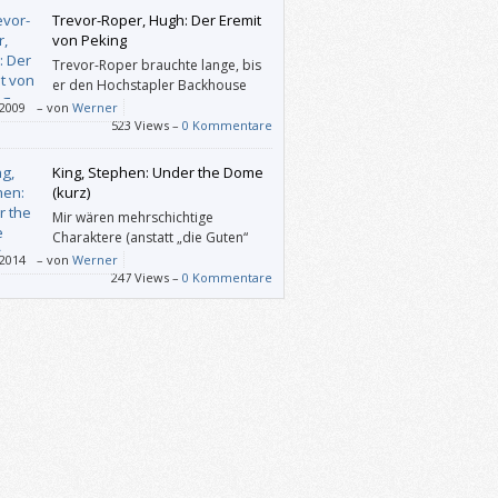
Trevor-Roper, Hugh: Der Eremit
von Peking
Trevor-Roper brauchte lange, bis
er den Hochstapler Backhouse
entlarven konnte. Und er nimmt
/2009
–
von
Werner
eserInnen gewissermaßen an der Hand und
523 Views –
0 Kommentare
ntiert ihnen erst einmal die glänzende
tliche Figur Backhouse. Dann kratzt er
King, Stephen: Under the Dome
sphase für Lebensphase den Lack ab, bis
(kurz)
em anfangs imposanten Menschen nur
Mir wären mehrschichtige
ein erbärmlicher Rest übrig bleibt.
Charaktere (anstatt „die Guten“
und „die Bösen“) lieber gewesen,
/2014
–
von
Werner
ings „Erklärungen“ des Unerklärlichen
247 Views –
0 Kommentare
 für mich noch nie befriedigend.