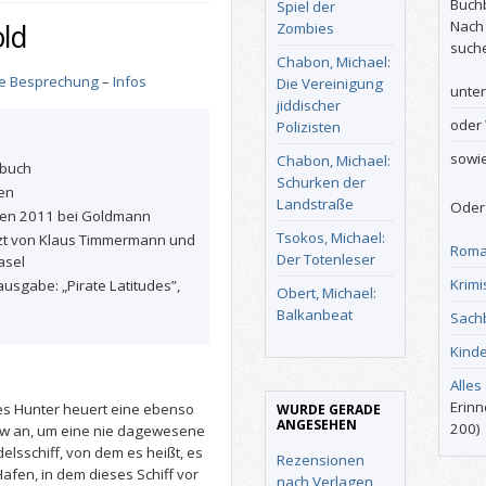
Buch
Spiel der
Nach
old
Zombies
such
Chabon, Michael:
he Besprechung
–
Infos
Die Vereinigung
unte
jiddischer
oder
Polizisten
sowi
Chabon, Michael:
buch
Schurken der
en
Landstraße
Oder 
nen 2011 bei Goldmann
Tsokos, Michael:
zt von Klaus Timmermann und
Roma
Der Totenleser
asel
Krimi
ausgabe: „Pirate Latitudes”,
Obert, Michael:
Balkanbeat
Sach
Kind
Alles
Erinn
les Hunter heuert eine ebenso
WURDE GERADE
ANGESEHEN
200)
ew an, um eine nie dagewesene
elsschiff, von dem es heißt, es
Rezensionen
fen, in dem dieses Schiff vor
nach Verlagen