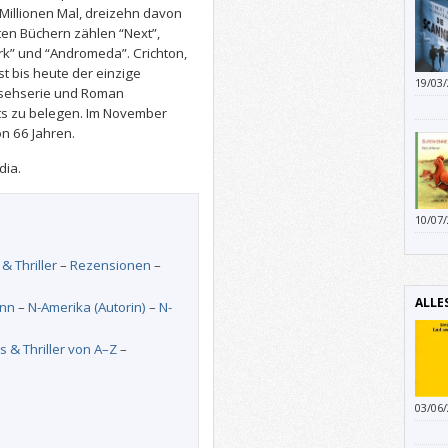
Millionen Mal, dreizehn davon
ten Büchern zählen “Next”,
Park” und “Andromeda”. Crichton,
t bis heute der einzige
19/03
ernsehserie und Roman
diese
arts zu belegen. Im November
Und w
on 66 Jahren.
Jahre
dia.
10/07
Ansich
diese
 & Thriller
–
Rezensionen
–
alle 
“Supe
ALLE
nn
–
N-Amerika (Autorin)
–
N-
s & Thriller von A–Z
–
03/06
den s
der k