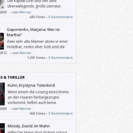
Die Kapitel Drei und Vier sind
überwältigende, große Literatur.
/2009
–
von
Werner
645 Views –
0 Kommentare
Gaponenko, Marjana: Wer ist
Martha?
Zwei sehr alte Männer sitzen in einer
Hotelbar, reden über Gott und die
Welt – und lästern über die anderen
/2012
–
von
Werner
. – Das wird uns mit „Wer ist Martha?“
1.299 Views –
0 Kommentare
rochen, doch der Roman bietet erheblich
IS & THRILLER
Kuhn, Krystyna: Totenkind
Wenn einem die Lösung eines Krimis
an den Haaren herbeigezogen
vorkommt, helfen auch keine
faszinierenden Figuren.
/2009
–
von
Werner
466 Views –
0 Kommentare
Moody, David: Im Wahn
Hilfe! Der Mann dort drüben schaut