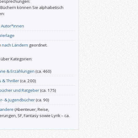
besprechungen:
 Büchern können Sie alphabetisch
en:
r
Autor*innen
Verlage
e
nach Ländern
geordnet.
über Kategorien:
ne & Erzählungen
(ca. 460)
s & Thriller
(ca. 200)
bücher und Ratgeber
(ca. 175)
er- & Jugendbücher
(ca. 90)
 andere
(Abenteuer, Reise,
erungen, SF, Fantasy sowie Lyrik – ca.