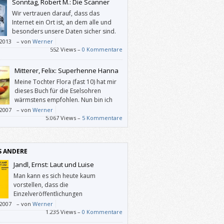
Sonntag, Robert M.: Die Scanner
Wir vertrauen darauf, dass das
Internet ein Ort ist, an dem alle und
besonders unsere Daten sicher sind.
Doch wer kontrolliert das? Wer könnte
/2013
–
von
Werner
 Daten – und uns – kontrollieren (wollen)?
552 Views –
0 Kommentare
er von den heute Geborenen könnte in 22
n ein Scanner wie Rob werden?
Mitterer, Felix: Superhenne Hanna
Meine Tochter Flora (fast 10) hat mir
dieses Buch für die Eselsohren
wärmstens empfohlen. Nun bin ich
zwar kein Mitterer-Fan, weil ich der
/2007
–
von
Werner
t bin, dass weniger oft mehr ist, und weil
5.067 Views –
5 Kommentare
r Autor in seine Dramen gerne möglichst
Probleme dieser Welt stopft, aber in
rhenne Hanna” macht er gerade das nicht.
S ANDERE
Jandl, Ernst: Laut und Luise
Man kann es sich heute kaum
vorstellen, dass die
Einzelveröffentlichungen
experimenteller Gedichte von Jandl in
/2007
–
von
Werner
päten 1950er Jahren Entrüstungsstürme bei
1.235 Views –
0 Kommentare
onservativen Kritik ausgelöst haben.