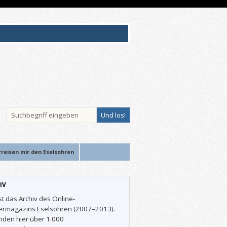
rreisen mir den Eselsohren
IV
st das Archiv des Online-
ermagazins Eselsohren (2007–2013).
inden hier über 1.000