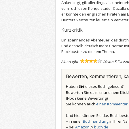
Anker liegt, gilt allerdings als uneinn
vom ruchlosen Konquistador Cazalla s
er könnte den englischen Piraten am E
Hunters Vertrauten lauert ein Verräter
Kurzkritik:
Ein spannendes Abenteuer, das durch 
und deshalb deutlich mehr Charme mitb
Blockbuster zu diesem Thema.
Albert gibt
(4 von 5 Eselso
Bewerten, kommentieren, k
Haben
Sie
dieses Buch gelesen?
Bewerten Sie es mit nur einem Klick
(Noch keine Bewertung)
Sie können auch
einen Kommentar 
Und hier können Sie das Buch beste
– in einer
Buchhandlung
in Ihrer Nä
– bei
Amazon
//
buch.de