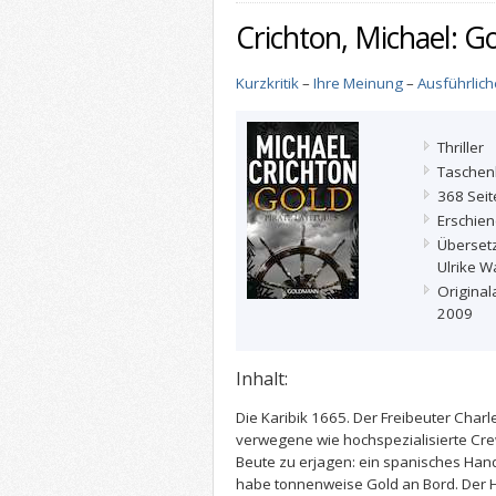
Crichton, Michael: G
Kurzkritik
–
Ihre Meinung
–
Ausführlic
Thriller
Taschen
368 Seit
Erschie
Überset
Ulrike W
Original
2009
Inhalt:
Die Karibik 1665. Der Freibeuter Char
verwegene wie hochspezialisierte Cr
Beute zu erjagen: ein spanisches Hand
habe tonnenweise Gold an Bord. Der Ha