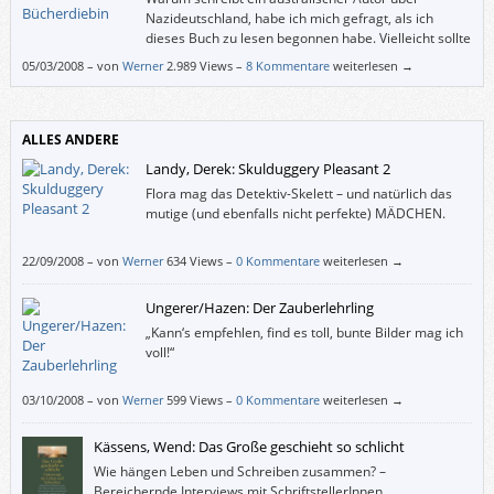
Nazideutschland, habe ich mich gefragt, als ich
dieses Buch zu lesen begonnen habe. Vielleicht sollte
man also wissen, dass Markus Zusaks Mutter aus
05/03/2008
–
von
Werner
2.989 Views –
8 Kommentare
weiterlesen →
Deutschland und sein Vater aus Österreich stammen und dass ihm seine
Eltern über die Bombenangriffe auf München und die Judenverfolgung im
Zweiten Weltkrieg erzählt haben.
ALLES ANDERE
Landy, Derek: Skulduggery Pleasant 2
Flora mag das Detektiv-Skelett – und natürlich das
mutige (und ebenfalls nicht perfekte) MÄDCHEN.
22/09/2008
–
von
Werner
634 Views –
0 Kommentare
weiterlesen →
Ungerer/Hazen: Der Zauberlehrling
„Kann‘s empfehlen, find es toll, bunte Bilder mag ich
voll!“
03/10/2008
–
von
Werner
599 Views –
0 Kommentare
weiterlesen →
Kässens, Wend: Das Große geschieht so schlicht
Wie hängen Leben und Schreiben zusammen? –
Bereichernde Interviews mit SchriftstellerInnen.