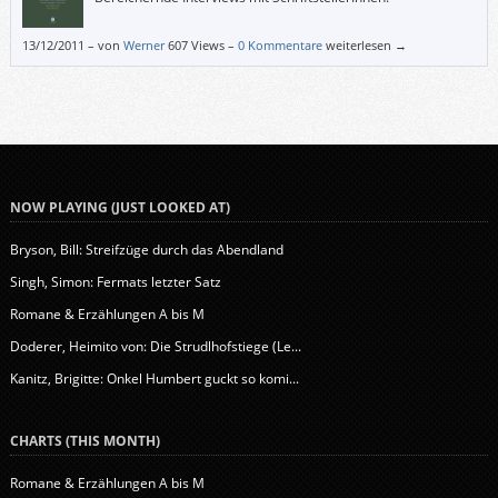
13/12/2011
–
von
Werner
607 Views –
0 Kommentare
weiterlesen →
NOW PLAYING (JUST LOOKED AT)
Bryson, Bill: Streifzüge durch das Abendland
Singh, Simon: Fermats letzter Satz
Romane & Erzählungen A bis M
Doderer, Heimito von: Die Strudlhofstiege (Le...
Kanitz, Brigitte: Onkel Humbert guckt so komi...
CHARTS (THIS MONTH)
Romane & Erzählungen A bis M