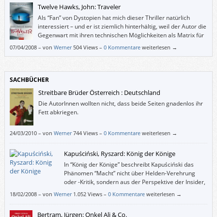
endlich die Wahrheit um das Verschwinden der kleinen Josy wissen.
Twelve Hawks, John: Traveler
Als “Fan” von Dystopien hat mich dieser Thriller natürlich
interessiert – und er ist ziemlich hinterhältig, weil der Autor die
Gegenwart mit ihren technischen Möglichkeiten als Matrix für
die Beschreibung einer total überwachten Gesellschaft
07/04/2008
–
von
Werner
504 Views –
0 Kommentare
weiterlesen →
benutzt.
SACHBÜCHER
Streitbare Brüder Österreich : Deutschland
Die AutorInnen wollten nicht, dass beide Seiten gnadenlos ihr
Fett abkriegen.
24/03/2010
–
von
Werner
744 Views –
0 Kommentare
weiterlesen →
Kapuściński, Ryszard: König der Könige
In “König der Könige” beschreibt Kapuściński das
Phänomen “Macht” nicht über Helden-Verehrung
oder -Kritik, sondern aus der Perspektive der Insider,
der Würdenträger, Spitzel und Helfershelfer, die
18/02/2008
–
von
Werner
1.052 Views –
0 Kommentare
weiterlesen →
voller Angst und Stolz einem absoluten Herrscher gedient haben.
Bertram, Jürgen: Onkel Ali & Co.