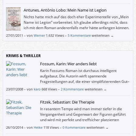
eigentlich nur an der Oberfläche passieren, diese undramatischen
Zustandsbeschreibungen, bei denen das Forttreiben der Handlung relativ
Antunes, António Lobo: Mein Name ist Legion
unwesentlich wird …
Nichts hatte mich auf das doch eher Experimentelle von „Mein
Name ist Legion“ vorbereitet. Ich glaube allerdings nicht, dass
ich mit dem Roman anderenfalls mehr hätte anfangen können.
27/01/2011
–
von
Werner
1.632 Views –
5 Kommentare
weiterlesen →
KRIMIS & THRILLER
Fossum, Karin: Wer anders liebt
Karin Fossums Roman ist durchaus intelligent
aufgebaut. Die Autorin wirft spannende
Fragestellungen auf, die einer simplifizierenden Gut–
Böse-Konstruktion die Basis entziehen.
23/07/2008
–
von
karo
668 Views –
2 Kommentare
weiterlesen →
Fitzek, Sebastian: Die Therapie
In rasantem Tempo wird man immer tiefer in die
Vergangenheit und Gegenwart der Figuren geführt
und wird mit perfekt und treffsicher platzierten
Cliffhangern ständig zum Weiterlesen animiert. Man
26/10/2014
–
von
Heike
118 Views –
0 Kommentare
weiterlesen →
kann das Buch einfach nicht am Ende eines Kapitels weglegen – man will