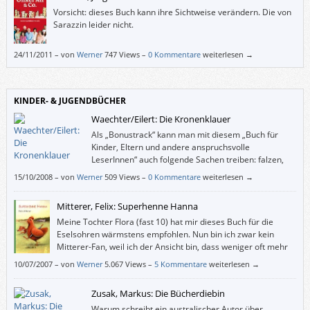
Vorsicht: dieses Buch kann ihre Sichtweise verändern. Die von
Sarazzin leider nicht.
24/11/2011
–
von
Werner
747 Views –
0 Kommentare
weiterlesen →
KINDER- & JUGENDBÜCHER
Waechter/Eilert: Die Kronenklauer
Als „Bonustrack“ kann man mit diesem „Buch für
Kinder, Eltern und andere anspruchsvolle
LeserInnen“ auch folgende Sachen treiben: falzen,
raten, reimen, puzzlen, malen, singen und schneiden.
15/10/2008
–
von
Werner
509 Views –
0 Kommentare
weiterlesen →
Mitterer, Felix: Superhenne Hanna
Meine Tochter Flora (fast 10) hat mir dieses Buch für die
Eselsohren wärmstens empfohlen. Nun bin ich zwar kein
Mitterer-Fan, weil ich der Ansicht bin, dass weniger oft mehr
ist, und weil dieser Autor in seine Dramen gerne möglichst
10/07/2007
–
von
Werner
5.067 Views –
5 Kommentare
weiterlesen →
alle Probleme dieser Welt stopft, aber in “Superhenne Hanna” macht er
gerade das nicht.
Zusak, Markus: Die Bücherdiebin
Warum schreibt ein australischer Autor über