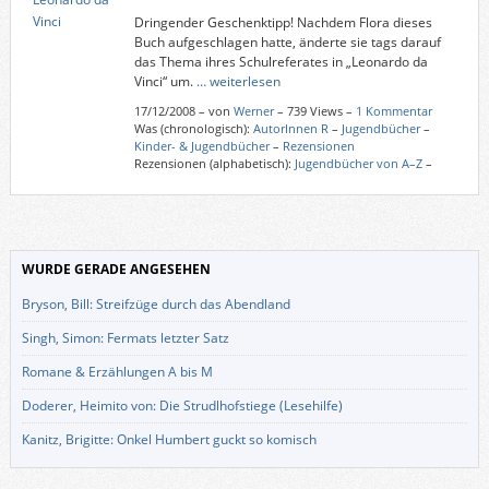
Dringender Geschenktipp! Nachdem Flora dieses
Buch aufgeschlagen hatte, änderte sie tags darauf
das Thema ihres Schulreferates in „Leonardo da
Vinci“ um.
… weiterlesen
17/12/2008
–
von
Werner
– 739 Views –
1 Kommentar
Was (chronologisch):
AutorInnen R
–
Jugendbücher
–
Kinder- & Jugendbücher
–
Rezensionen
Rezensionen (alphabetisch):
Jugendbücher von A–Z
–
WURDE GERADE ANGESEHEN
Bryson, Bill: Streifzüge durch das Abendland
Singh, Simon: Fermats letzter Satz
Romane & Erzählungen A bis M
Doderer, Heimito von: Die Strudlhofstiege (Lesehilfe)
Kanitz, Brigitte: Onkel Humbert guckt so komisch