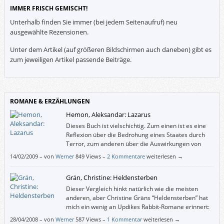
IMMER FRISCH GEMISCHT!
Unterhalb finden Sie immer (bei jedem Seitenaufruf) neu
ausgewählte Rezensionen.
Unter dem Artikel (auf größeren Bildschirmen auch daneben) gibt es
zum jeweiligen Artikel passende Beiträge.
ROMANE & ERZÄHLUNGEN
Hemon, Aleksandar: Lazarus
Dieses Buch ist vielschichtig. Zum einen ist es eine
Reflexion über die Bedrohung eines Staates durch
Terror, zum anderen über die Auswirkungen von
(Bürger-)Kriegen auf die Bürger, weiters über den
14/02/2009
–
von
Werner
849 Views –
2 Kommentare
weiterlesen →
Umgang von Emigranten mit der Fremde – und von Bürgern mit
Emigranten. Dann wird ein Blick auf das Amerika (konkreter: auf Chicago)
Grän, Christine: Heldensterben
vor 100 Jahren geworfen – und auf das Osteuropa der Gegenwart.
Weiters wird über eine an widrigen Umständen zerbrechende Frau – und
Dieser Vergleich hinkt natürlich wie die meisten
besonders auch über eine Männerfreundschaft erzählt.
anderen, aber Christine Gräns “Heldensterben” hat
mich ein wenig an Updikes Rabbit-Romane erinnert:
Diese fixierten Charaktere, deren Wandlungen
28/04/2008
–
von
Werner
587 Views –
1 Kommentar
weiterlesen →