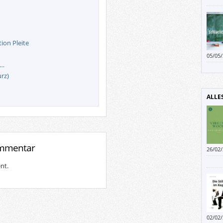
ion Pleite
05/05
 …
rz)
ALLE
ommentar
26/02
Das g
nt.
Männ
02/02