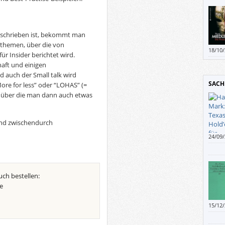
geschrieben ist, bekommt man
tsthemen, über die von
18/10
r Insider berichtet wird.
humor
aft und einigen
 auch der Small talk wird
SACH
ore for less” oder “LOHAS” (=
”), über die man dann auch etwas
nd zwischendurch
24/09
ich m
zum T
doch 
kaufe
uch bestellen:
erläut
e
Humo
15/12
Thema