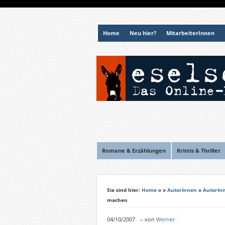
Home
Neu hier?
MitarbeiterInnen
Romane & Erzählungen
Krimis & Thriller
Sie sind hier:
Home
»
»
AutorInnen
»
AutorIn
machen
04/10/2007
–
von
Werner