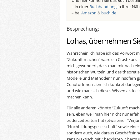
Und hier können Sie das Buch bestell
– in einer
Buchhandlung
in Ihrer Näh
– bei
Amazon
&
buch.de
Besprechung:
Lohas, übernehmen Si
Wahrscheinlich habe ich das Vorwort mi
“Zukunft machen” wäre ein Crashkurs i
mich gewundert, dass man mir nach ein
historischen Wurzeln und das theoretisc
Modelle und Methoden” nur insofern ga
CoautorInnen ziemlich konkret darlegen
und wie man sich dieses Wissen als kle
machen kann.
Für alle anderen könnte “Zukunft mache
sein, eben weil man hier nicht nur erf
es derzeit zu tun hat (etwa einer “Verj
“Hochbildungsgesellschaft” sowie einer 
sondern auch, wie daraus Geschäftsin
ganz praktisch mit Checklisten, Charts u