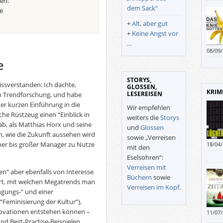
en:
dem Sack“
e
+
Alt, aber gut
+
Keine Angst vor
…
08/09
e
STORYS,
ssverstanden: Ich dachte,
GLOSSEN,
KRIM
LESEREISEN
n Trendforschung, und habe
er kurzen Einführung in die
Wir empfehlen
he Rüstzeug einen “Einblick in
weiters die
Storys
b, als Matthias Horx und seine
und
Glossen
, wie die Zukunft aussehen wird
sowie „Verreisen
iner bis großer Manager zu Nutze
18/04
mit den
Buche
Eselsohren“:
Verreisen mit
n” aber ebenfalls von Interesse
Büchern
sowie
ährt, mit welchen Megatrends man
Verreisen im Kopf
.
üngungs-” und einer
“Feminisierung der Kultur”),
novationen entstehen können –
11/07
nd Best-Practise-Beispielen.