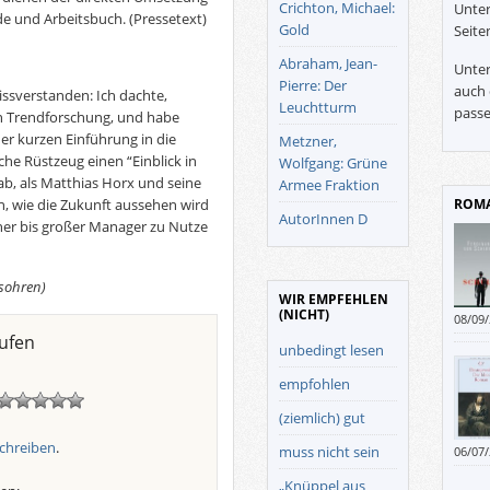
Crichton, Michael:
Unter
ide und Arbeitsbuch.
(Pressetext)
Gold
Seite
Abraham, Jean-
Unter
Pierre: Der
auch 
ssverstanden: Ich dachte,
Leuchtturm
passe
n Trendforschung, und habe
er kurzen Einführung in die
Metzner,
he Rüstzeug einen “Einblick in
Wolfgang: Grüne
b, als Matthias Horx und seine
Armee Fraktion
, wie die Zukunft aussehen wird
ROMA
AutorInnen D
iner bis großer Manager zu Nutze
lsohren)
WIR EMPFEHLEN
(NICHT)
08/09
ufen
unbedingt lesen
empfohlen
(ziemlich) gut
chreiben
.
muss nicht sein
06/07
denn 
„Knüppel aus
eine I