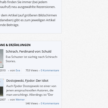
halb finden Sie immer (bei jedem
naufruf) neu ausgewählte Rezensionen.
 dem Artikel (auf größeren Bildschirmen
daneben) gibt es zum jeweiligen Artikel
nde Beiträge.
NE & ERZÄHLUNGEN
Schirach, Ferdinand von: Schuld
Eva Schuster ist süchtig nach Schirach-
Stories.
/2010
–
von
Eva
753 Views –
0 Kommentare
Dostojewski, Fjodor: Der Idiot
Auch Fjodor Dostojewski ist einer von
jenen anspruchsvollen Autoren, die
man verschlingt. Allerdings ist “Der
Idiot” quasi ein Anti-Zeitgeist-Buch,
/2007
–
von
Werner
hier geht es um jemanden, der nicht einmal
546 Views –
0 Kommentare
ch-AG leiten könnte.