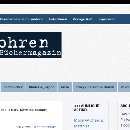
Rezensionen nach Ländern
AutorInnen
Verlage A–Z
Impressum
Sachbücher
Kinder & Jugend
Mehr
Storys, Glossen & Haikus
Verre
<<< ÄHNLICHE
ARCH
ARTIKEL
nen H
» Horx, Matthias: Zukunft
Das i
Esels
Müller-Michaelis,
1.00
Matthias:
576 Views –
0 Kommentare