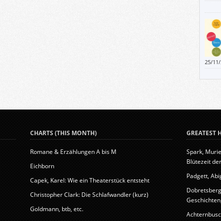
darüb
sie g
25/11
,arbe
CHARTS (THIS MONTH)
GREATEST H
Romane & Erzählungen A bis M
Spark, Murie
Blütezeit der
Eichborn
Padgett, Abig
Capek, Karel: Wie ein Theaterstück entsteht
Dobretsberge
Christopher Clark: Die Schlafwandler (kurz)
Geschichten, 
Goldmann, btb, etc.
Achternbusc