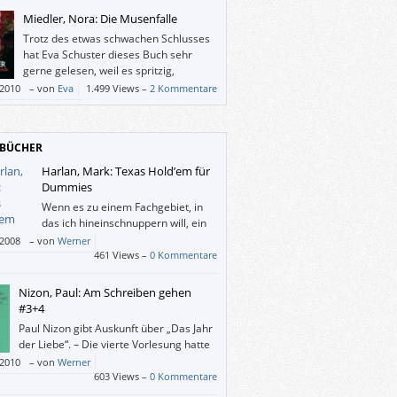
Miedler, Nora: Die Musenfalle
Trotz des etwas schwachen Schlusses
hat Eva Schuster dieses Buch sehr
gerne gelesen, weil es spritzig,
spannend, ein bisschen patzig und
/2010
–
von
Eva
1.499 Views –
2 Kommentare
voll geschrieben ist.
BÜCHER
Harlan, Mark: Texas Hold’em für
Dummies
Wenn es zu einem Fachgebiet, in
das ich hineinschnuppern will, ein
„für Dummies“-Buch gibt, schaue
/2008
–
von
Werner
ir zwar möglichst viele andere Publikationen
461 Views –
0 Kommentare
hema an, doch schlussendlich greife ich
zur gelben Reihe. Denn da weiß ich, was ich
Nizon, Paul: Am Schreiben gehen
: Die AutorInnen sind ExpterInnen mit Praxis,
#3+4
ern alles wirklich verständlich – und mit
Paul Nizon gibt Auskunft über „Das Jahr
r.
der Liebe“. – Die vierte Vorlesung hatte
Stoff, Form, Struktur, Aussage und
/2010
–
von
Werner
tik zum Thema.
603 Views –
0 Kommentare