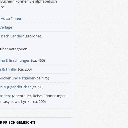
Büchern können Sie alphabetisch
n:
r
Autor*innen
Verlage
e
nach Ländern
geordnet.
über Kategorien:
ne & Erzählungen
(ca. 460)
 & Thriller
(ca. 200)
bücher und Ratgeber
(ca. 175)
r- & Jugendbücher
(ca. 90)
 andere
(Abenteuer, Reise, Erinnerungen,
antasy sowie Lyrik – ca. 200)
R FRISCH GEMISCHT!