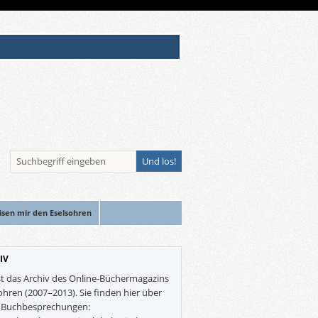
isen mir den Eselsohren
IV
st das Archiv des Online-Büchermagazins
ohren (2007–2013). Sie finden hier über
0 Buchbesprechungen: