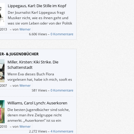
Lippegaus, Karl: Die Stille im Kopf
Der Journalist Karl Lippegaus fragt
Musiker nicht, wie es ihnen geht und
was sie vom Leben oder von der Politik
halten, sondern er spricht mit ihnen
/2013
–
von
Werner
er, wie es ist, Musiker zu sein, und warum
6.606 Views –
0 Kommentare
erade jetzt gerade diese Musik machen.
ER- & JUGENDBÜCHER
Miller, Kirsten: Kiki Strike. Die
Schattenstadt
Wenn Eva dieses Buch Flora
vorgelesen hat, habe ich mich, sooft es
ging, dazugesetzt, doch irgendwann
/2007
–
von
Werner
e mir das zu lang, ich nahm “Kiki Strike” mit
581 Views –
0 Kommentare
ett und las es in einem Zug zu Ende.
Williams, Carol Lynch: Auserkoren
Die besten Jugendbücher sind solche,
denen man ihre Zielgruppe nicht
anmerkt. „Auserkoren” ist so ein
seltener Fall.
/2010
–
von
Werner
2.272 Views –
4 Kommentare