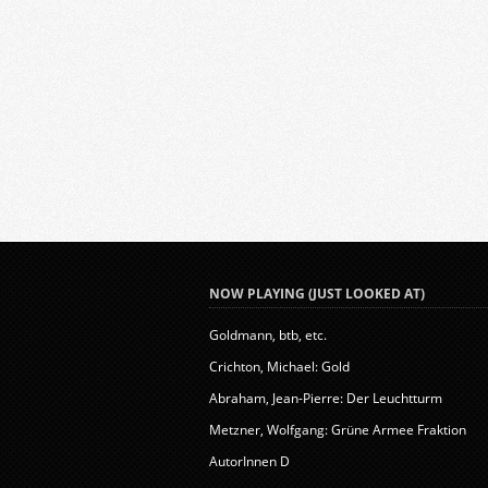
NOW PLAYING (JUST LOOKED AT)
Goldmann, btb, etc.
Crichton, Michael: Gold
Abraham, Jean-Pierre: Der Leuchtturm
Metzner, Wolfgang: Grüne Armee Fraktion
AutorInnen D