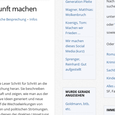
Nach 
Generation Pleite
suche
kunft machen
Wagner, Matthias:
Wolkenbruch
unte
iche Besprechung
–
Infos
Koenigs, Tom:
oder
Machen wir
sowi
Frieden …
Wir machen
Oder 
dieses Social
Media (kurz)
Roma
Sprenger,
Krimis
Reinhard: Gut
aufgestellt
Sach
Kinde
Leser Schritt für Schritt an die
Alles
chung heran. Sie beschreiben
SF, F
WURDE GERADE
aft und zeigen, wie man aus der
ANGESEHEN
ve Ideen generiert und neue
Goldmann, btb,
auf die Wechselwirkungen von
etc.
en und politischen Strömungen.
IMME
en dienen der direkten Umsetzung