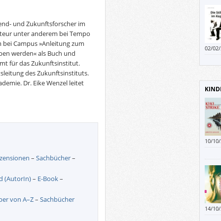
Trend- und Zukunftsforscher im
kteur unter anderem bei Tempo
hm bei Campus »Anleitung zum
02/02
eben werden« als Buch und
darüb
t für das Zukunftsinstitut.
sie g
sleitung des Zukunftsinstituts.
demie. Dr. Eike Wenzel leitet
KIND
10/10
dauert
zensionen
–
Sachbücher
–
ins B
d (AutorIn)
–
E-Book
–
ber von A–Z
–
Sachbücher
14/10