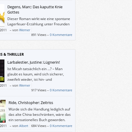
Degens, Marc: Das kaputte Knie
Gottes
Dieser Roman wirkt wie eine spontane
Lagerfeuer-Erzählung unter Freunden
und ist eher langweilig.
/2011
–
von
Werner
891 Views –
0 Kommentare
IS & THRILLER
Larbalestier, Justine: Lügnerin!
Ist Micah tatsächlich ein …? – Man
glaubt es kaum, wird sich sicherer,
zweifelt wieder, ist hin- und
hergerissen. Bis über den Schluss des
/2011
–
von
Werner
s hinaus.
917 Views –
0 Kommentare
Ride, Christopher: Zeitriss
Würde sich die Handlung lediglich auf
das alte China beschränken, wäre das
ein sensationelles Buch geworden.
/2011
–
von
Albert
684 Views –
0 Kommentare