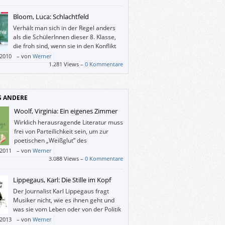
Bloom, Luca: Schlachtfeld
Verhält man sich in der Regel anders
als die SchülerInnen dieser 8. Klasse,
die froh sind, wenn sie in den Konflikt
nicht direkt hineingezogen werden?
/2010
–
von
Werner
1.281 Views –
0 Kommentare
S ANDERE
Woolf, Virginia: Ein eigenes Zimmer
Wirklich herausragende Literatur muss
frei von Parteilichkeit sein, um zur
poetischen „Weißglut” des
schöpferischen Geistes zu gelangen.
/2011
–
von
Werner
ilt auch heute noch – und ebenso für
3.088 Views –
0 Kommentare
er.
Lippegaus, Karl: Die Stille im Kopf
Der Journalist Karl Lippegaus fragt
Musiker nicht, wie es ihnen geht und
was sie vom Leben oder von der Politik
halten, sondern er spricht mit ihnen
/2013
–
von
Werner