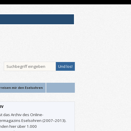
rreisen mir den Eselsohren
IV
st das Archiv des Online-
ermagazins Eselsohren (2007–2013).
inden hier über 1.000