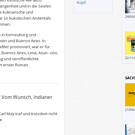
en exotische wie allzu
Kopf
.
rgangenheit und in die Seelen
ie kulinarische und
24/06
ar so bukolischen Andentals
anges
Roman.
die P
daran
 in Korneuburg und
einzu
nien und Buenos Aires. In
tler promoviert, war er für
 Buenos Aires, Lima, Asun- ción,
22/11
g und veröffentlichte
aber 
ein erster Roman
SACH
: Vom Wunsch, Indianer
21/06
arl May traf und trotzdem nicht
te