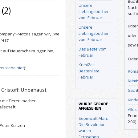
Buch
Unsere
Nach
(2)
Lieblingsbücher
such
vom Februar
unte
Unsere
Lieblingsbücher
ompany“-Mottos sagen wir, „We
oder
vom Februar
rest“.
sowi
Das Beste vom
at auf Neuerscheinungen hin,
Februar
Oder 
KrimiZeit-
ins siehe hier
):
Bestenliste
Roma
Februar
Krimi
 Cristoff: Unbehaust
Sach
Kind
 mit Tieren machen
WURDE GERADE
llschaft
ANGESEHEN
Alles
Erinn
Sepinwall, Alan:
200)
Die Revolution
Peter Kultzen
war im
Fernsehen