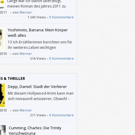
Lange war ich davon überzeugt,
meinen Roman des Jahres 2011 zu
lesen, und dann hält der Autor seine
/2011
–
von
Werner
rechen nicht ein.
1.543 Views –
0 Kommentare
Yoshimoto, Banana: Mein Körper
weiß alles
13 Ich-Erzählerinnen berichten von für
ihr weiteres Leben wichtigen
Ereignissen oder Entscheidungen.
/2010
–
von
Werner
516 Views –
0 Kommentare
IS & THRILLER
Depp, Daniel: Stadt der Verlierer
Mit diesem Hollywood-Krimi kann man
sich niveauvoll amüsieren. Obwohl –
/2010
–
von
Werner
511 Views –
0 Kommentare
Cumming, Charles: Die Trinity
Verschwörung