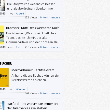
Die Story würde wesentlich besser
und glaubwürdiger rüberkommen,
wenn sie zeitlich Anfang der 80er
/2013
–
von
Albert
iedelt wäre. Denn leider muss der Autor
532 Views –
0 Kommentare
rotagonisten durch allerlei Konstruktionen
 hindern, die moderne Technik logisch
Bracharz, Kurt: Der zweitbeste Koch
setzen.
Eva Schuster: „Was für ein köstliches
Team, dachte ich mir, der alte
Gourmetkritiker und der hochgeniale
Teenager. – Der Roman geht dann
/2010
–
von
Eva
796 Views –
0 Kommentare
ganz anders weiter. Leider.“
BÜCHER
Mernyi/Bauer: Rechtsextrem
Anhand dieses Buches können sie
Rechtsextreme erkennen.
/2010
–
von
Werner
540 Views –
0 Kommentare
Harford, Tim: Warum Sie immer an
der falschen Kasse stehen