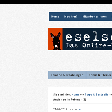
Home
Neu hier?
MitarbeiterInnen
Romane & Erzählungen
Krimis & Thriller
Sie sind hier:
Home
»
»
Tipps & Bestseller
Auch neu im Februar (2)
21/02/2012
–
von
red