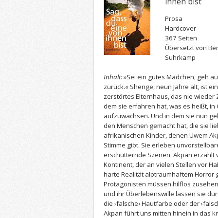
ihnen bist
Prosa
Hardcover
367 Seiten
Übersetzt von B
Suhrkamp
Inhalt:
»Sei ein gutes Mädchen, geh a
zurück.« Shenge, neun Jahre alt, ist ei
zerstörtes Elternhaus, das nie wieder 
dem sie erfahren hat, was es heißt, i
aufzuwachsen. Und in dem sie nun gel
den Menschen gemacht hat, die sie lieb
afrikanischen Kinder, denen Uwem Akp
Stimme gibt. Sie erleben unvorstellba
erschütternde Szenen. Akpan erzählt
Kontinent, der an vielen Stellen vor H
harte Realität alptraumhaftem Horror g
Protagonisten müssen hilflos zusehen
und ihr Überlebenswille lassen sie durc
die ›falsche‹ Hautfarbe oder der ›fal
Akpan führt uns mitten hinein in das k