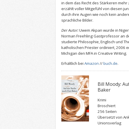
in dem das Recht des Stärkeren mehr zä
erzählt voller Mitgefühl von diesen ju
durch ihre Augen wie noch kein andere
sprachliche Bilder.
Der Autor:
Uwem Akpan wurde in Nigeria
Norman Freehling Gastprofessor an der
studierte Philosophie, Englisch und T
katholischen Priester ordiniert, 2006 e
Michigan den MFA in Creative Writing.
Erhältlich bei
Amazon
//
buch.de
.
Bill Moody: Au
Baker
Krimi
Broschiert
256 Seiten
Übersetzt von An
Unionsverlag