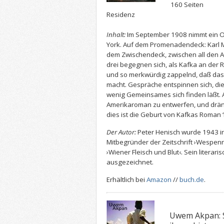
160 Seiten
Residenz
Inhalt:
Im September 1908 nimmt ein 
York. Auf dem Promenadendeck: Karl Ma
dem Zwischendeck, zwischen all den A
drei begegnen sich, als Kafka an der R
und so merkwürdig zappelnd, daß das
macht. Gespräche entspinnen sich, die
wenig Gemeinsames sich finden läßt. A
Amerikaroman zu entwerfen, und dräng
dies ist die Geburt von Kafkas Roman 
Der Autor:
Peter Henisch wurde 1943 in
Mitbegründer der Zeitschrift ›Wespen
›Wiener Fleisch und Blut‹. Sein literar
ausgezeichnet.
Erhältlich bei
Amazon
//
buch.de
.
Uwem Akpan: S