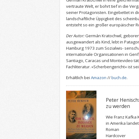
Germán Kratochwil in eine gleichermaß
vertraute Welt, er bohrt tief in die Ve
seiner Protagonisten. Eingebettet in d
landschaftliche Üppigkeit des scheinb
entsteht so ein großer europäischer 
Der Autor:
Germán Kratochwil, geboren
ausgewandert als Kind, lebt in Patago
Hamburg 1973 zum Sozialwis- senschaf
internationale Organisationen in Genf,
Santiago, Caracas und Montevideo täti
Fachliteratur. »Scherbengericht« ist s
Erhältlich bei
Amazon
//
buch.de
.
Peter Henisch
zu werden
Wie Franz Kafka K
in Amerika lande
Roman
Hardcover