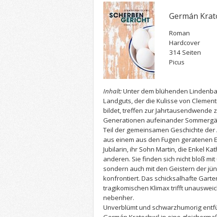
Germán Krato
Roman
Hardcover
314 Seiten
Picus
Inhalt:
Unter dem blühenden Lindenba
Landguts, der die Kulisse von Clemen
bildet, treffen zur Jahrtausendwende 
Generationen aufeinander Sommergäs
Teil der gemeinsamen Geschichte der
aus einem aus den Fugen geratenen Eur
Jubilarin, ihr Sohn Martin, die Enkel Ka
anderen. Sie finden sich nicht bloß m
sondern auch mit den Geistern der jü
konfrontiert. Das schicksalhafte Garten
tragikomischen Klimax trifft unausweic
nebenher.
Unverblümt und schwarzhumorig entfüh