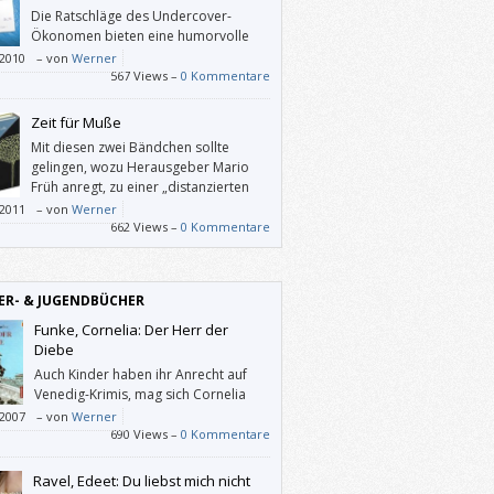
Die Ratschläge des Undercover-
Ökonomen bieten eine humorvolle
Alternative zu esoterischen und
/2010
–
von
Werner
igen Formen der Lebensberatung.
567 Views –
0 Kommentare
Zeit für Muße
Mit diesen zwei Bändchen sollte
gelingen, wozu Herausgeber Mario
Früh anregt, zu einer „distanzierten
Wahrnehmung des eigenen Selbst,
/2011
–
von
Werner
esellschaft und der Natur.“
662 Views –
0 Kommentare
ER- & JUGENDBÜCHER
Funke, Cornelia: Der Herr der
Diebe
Auch Kinder haben ihr Anrecht auf
Venedig-Krimis, mag sich Cornelia
Funke angesichts der Da-weiß-man-
/2007
–
von
Werner
an-kriegt-Donna-Leons gedacht haben
690 Views –
0 Kommentare
rzählt ihrem Publikum in “Der Herr der
” eine anspruchsvolle Geschichte mit vielen
Ravel, Edeet: Du liebst mich nicht
raschenden Drehungen und Wendungen.