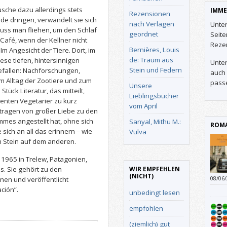
sche dazu allerdings stets
IMME
Rezensionen
de dringen, verwandelt sie sich
nach Verlagen
Unter
muss man fliehen, um den Schlaf
geordnet
Seit
Café, wenn der Kellner nicht
Reze
Bernières, Louis
Im Angesicht der Tiere. Dort, im
de: Traum aus
iese tiefen, hintersinnigen
Unter
Stein und Federn
fallen: Nachforschungen,
auch 
Alltag der Zootiere und zum
pass
Unsere
Stück Literatur, das mitteilt,
Lieblingsbücher
senten Vegetarier zu kurz
vom April
getragen von großer Liebe zu den
mmes angestellt hat, ohne sich
Sanyal, Mithu M.:
ROMA
 sich an all das erinnern – wie
Vulva
in Stein auf dem anderen.
 1965 in Trelew, Patagonien,
WIR EMPFEHLEN
s. Sie gehört zu den
(NICHT)
08/06
nnen und veröffentlicht
ción”.
unbedingt lesen
empfohlen
(ziemlich) gut