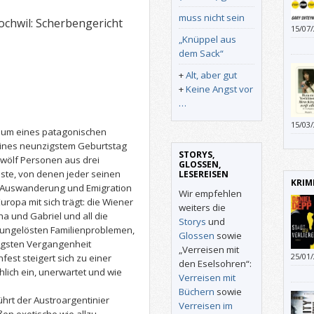
muss nicht sein
chwil: Scherbengericht
15/07
„Knüppel aus
Versp
dem Sack“
+
Alt, aber gut
+
Keine Angst vor
…
15/03
um eines patagonischen
tines neunzigstem Geburtstag
STORYS,
zwölf Personen aus drei
GLOSSEN,
te, von denen jeder seinen
LESEREISEN
KRIM
 Auswanderung und Emigration
Wir empfehlen
opa mit sich trägt: die Wiener
weiters die
tha und Gabriel und all die
Storys
und
it ungelösten Familienproblemen,
Glossen
sowie
ngsten Vergangenheit
„Verreisen mit
25/01
fest steigert sich zu einer
den Eselsohren“:
hlich ein, unerwartet und wie
Verreisen mit
Büchern
sowie
rt der Austroargentinier
Verreisen im