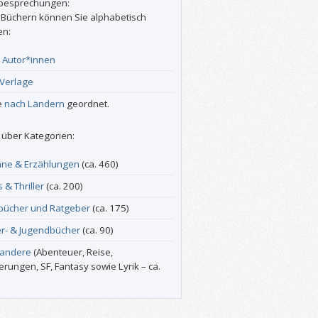
besprechungen:
 Büchern können Sie alphabetisch
en:
r
Autor*innen
Verlage
e
nach Ländern
geordnet.
über Kategorien:
ne & Erzählungen
(ca. 460)
s & Thriller
(ca. 200)
bücher und Ratgeber
(ca. 175)
er- & Jugendbücher
(ca. 90)
 andere
(Abenteuer, Reise,
erungen, SF, Fantasy sowie Lyrik – ca.