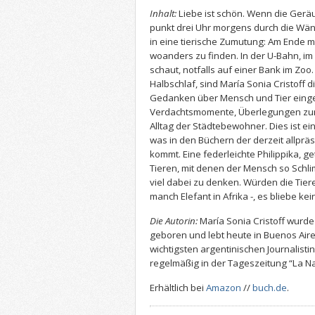
Inhalt:
Liebe ist schön. Wenn die Geräu
punkt drei Uhr morgens durch die Wän
in eine tierische Zumutung: Am Ende 
woanders zu finden. In der U-Bahn, im 
schaut, notfalls auf einer Bank im Zoo. 
Halbschlaf, sind María Sonia Cristoff d
Gedanken über Mensch und Tier einge
Verdachtsmomente, Überlegungen zum 
Alltag der Städtebewohner. Dies ist ein 
was in den Büchern der derzeit allprä
kommt. Eine federleichte Philippika, 
Tieren, mit denen der Mensch so Schli
viel dabei zu denken. Würden die Tiere
manch Elefant in Afrika -, es bliebe ke
Die Autorin:
María Sonia Cristoff wurde
geboren und lebt heute in Buenos Aire
wichtigsten argentinischen Journalisti
regelmäßig in der Tageszeitung “La Na
Erhältlich bei
Amazon
//
buch.de
.