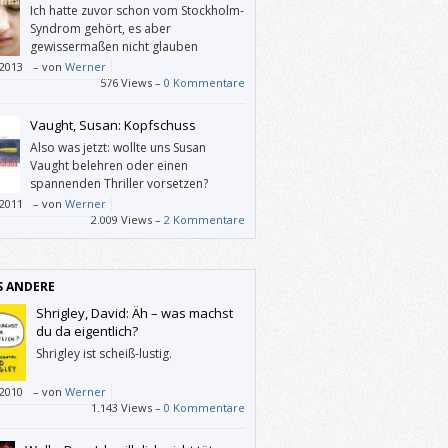
Ich hatte zuvor schon vom Stockholm-
Syndrom gehört, es aber
gewissermaßen nicht glauben
können, dass Menschen tatsächlich so
/2013
–
von
Werner
eren. In diesem Roman habe ich keine
576 Views –
0 Kommentare
de daran gezweifelt, dass sich ein
hrungsopfer so verhalten könnte wie Chloe.
Vaught, Susan: Kopfschuss
Also was jetzt: wollte uns Susan
Vaught belehren oder einen
spannenden Thriller vorsetzen?
/2011
–
von
Werner
2.009 Views –
2 Kommentare
S ANDERE
Shrigley, David: Äh – was machst
du da eigentlich?
Shrigley ist scheiß-lustig.
/2010
–
von
Werner
1.143 Views –
0 Kommentare