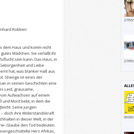
27/05
reagi
ernhard Robben
Sekun
Entfü
us dem Haus und komm nicht
n gutes Mädchen. Sie verläßt ihr
Zuflucht sein kann. Das Haus, in
27/09
n Geborgenheit und Liebe
ernt hat, was blanker Haß aus
t. Shenge ist eines der
an in seinen Geschichten eine
ALLE
res Leid, grausame,
 vom Aufwachsen auf einem
aß und Mord bebt, in dem die
leicht. Seine jungen
 – doch ihre Widerstandskraft
09/09
hhalten in dieser Welt, in der
sche‹ Glaube den Tod bedeuten.
risengeschüttelte Herz Afrikas,