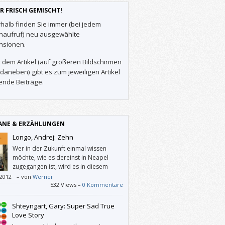
R FRISCH GEMISCHT!
halb finden Sie immer (bei jedem
enaufruf) neu ausgewählte
nsionen.
 dem Artikel (auf größeren Bildschirmen
daneben) gibt es zum jeweiligen Artikel
ende Beiträge.
NE & ERZÄHLUNGEN
Longo, Andrej: Zehn
Wer in der Zukunft einmal wissen
möchte, wie es dereinst in Neapel
zugegangen ist, wird es in diesem
Buch finden.
/2012
–
von
Werner
532 Views –
0 Kommentare
Shteyngart, Gary: Super Sad True
Love Story