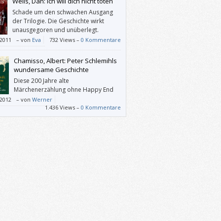
Wells, Dan: Ich will dich nicht töten
Schade um den schwachen Ausgang
der Trilogie. Die Geschichte wirkt
unausgegoren und unüberlegt.
/2011
–
von
Eva
732 Views –
0 Kommentare
Chamisso, Albert: Peter Schlemihls
wundersame Geschichte
Diese 200 Jahre alte
Märchenerzählung ohne Happy End
ist nach wie vor beeindruckend – und
/2012
–
von
Werner
uhigend.
1.436 Views –
0 Kommentare