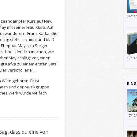
04/11
Ozeandampfer Kurs auf New
sonst
y mit seiner Frau Klara. Auf
uswanderern: Franz Kafka. Die
eling steht – schmal und blaß
 Ehepaar May sich Sorgen
 schnell deutlich machen, wie
ber May schlägt vor, einen
19/04
der G
t Kafka zu einem ersten Satz:
‘Der Verschollene’ …
 Wien geboren. Er ist
KIND
nest‹ und der Musikgruppe
isches Werk wurde vielfach
17/10
was-m
und e
ag, dass du eine von
Diebe
über