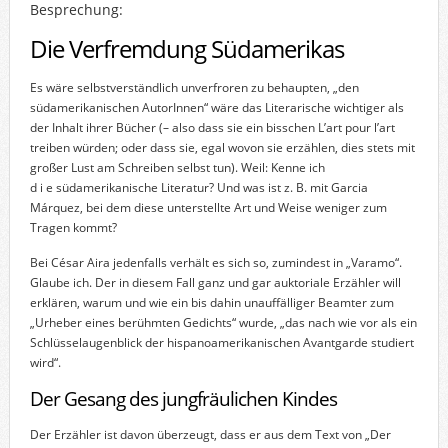
Besprechung:
Die Verfremdung Südamerikas
Es wäre selbstverständlich unverfroren zu behaupten, „den
südamerikanischen AutorInnen“ wäre das Literarische wichtiger als
der Inhalt ihrer Bücher (– also dass sie ein bisschen L’art pour l’art
treiben würden; oder dass sie, egal wovon sie erzählen, dies stets mit
großer Lust am Schreiben selbst tun). Weil: Kenne ich
d i e südamerikanische Literatur? Und was ist z. B. mit Garcia
Márquez, bei dem diese unterstellte Art und Weise weniger zum
Tragen kommt?
Bei César Aira jedenfalls verhält es sich so, zumindest in „Varamo“.
Glaube ich. Der in diesem Fall ganz und gar auktoriale Erzähler will
erklären, warum und wie ein bis dahin unauffälliger Beamter zum
„Urheber eines berühmten Gedichts“ wurde, „das nach wie vor als ein
Schlüsselaugenblick der hispanoamerikanischen Avantgarde studiert
wird“.
Der Gesang des jungfräulichen Kindes
Der Erzähler ist davon überzeugt, dass er aus dem Text von „Der