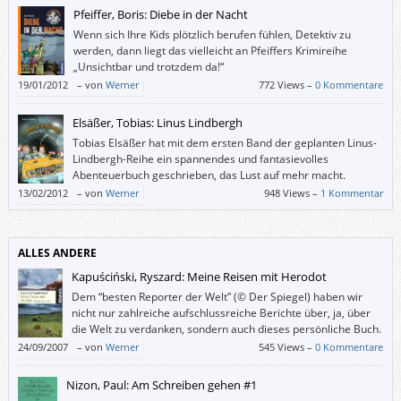
Pfeiffer, Boris: Diebe in der Nacht
Wenn sich Ihre Kids plötzlich berufen fühlen, Detektiv zu
werden, dann liegt das vielleicht an Pfeiffers Krimireihe
„Unsichtbar und trotzdem da!“
19/01/2012
–
von
Werner
772 Views –
0 Kommentare
Elsäßer, Tobias: Linus Lindbergh
Tobias Elsäßer hat mit dem ersten Band der geplanten Linus-
Lindbergh-Reihe ein spannendes und fantasievolles
Abenteuerbuch geschrieben, das Lust auf mehr macht.
13/02/2012
–
von
Werner
948 Views –
1 Kommentar
ALLES ANDERE
Kapuściński, Ryszard: Meine Reisen mit Herodot
Dem “besten Reporter der Welt” (© Der Spiegel) haben wir
nicht nur zahlreiche aufschlussreiche Berichte über, ja, über
die Welt zu verdanken, sondern auch dieses persönliche Buch.
24/09/2007
–
von
Werner
545 Views –
0 Kommentare
Nizon, Paul: Am Schreiben gehen #1