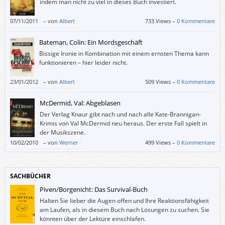
indem man nicht zu viel in dieses Buch investiert.
07/11/2011
–
von
Albert
733 Views –
0 Kommentare
Bateman, Colin: Ein Mordsgeschäft
Bissige Ironie in Kombination mit einem ernsten Thema kann
funktionieren – hier leider nicht.
23/01/2012
–
von
Albert
509 Views –
0 Kommentare
McDermid, Val: Abgeblasen
Der Verlag Knaur gibt nach und nach alle Kate-Brannigan-
Krimis von Val McDermid neu heraus. Der erste Fall spielt in
der Musikszene.
10/02/2010
–
von
Werner
499 Views –
0 Kommentare
SACHBÜCHER
Piven/Borgenicht: Das Survival-Buch
Halten Sie lieber die Augen offen und Ihre Reaktionsfähigkeit
am Laufen, als in diesem Buch nach Lösungen zu suchen. Sie
könnten über der Lektüre einschlafen.