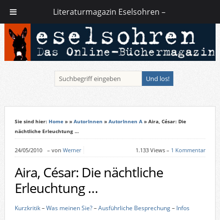
Literaturmagazin Eselsohren –
Sie sind hier:
Home
»
»
AutorInnen
»
AutorInnen A
» Aira, César: Die
nächtliche Erleuchtung …
24/05/2010
–
von
Werner
1.133 Views –
1 Kommentar
Aira, César: Die nächtliche
Erleuchtung …
Kurzkritik
–
Was meinen Sie?
–
Ausführliche Besprechung
–
Infos