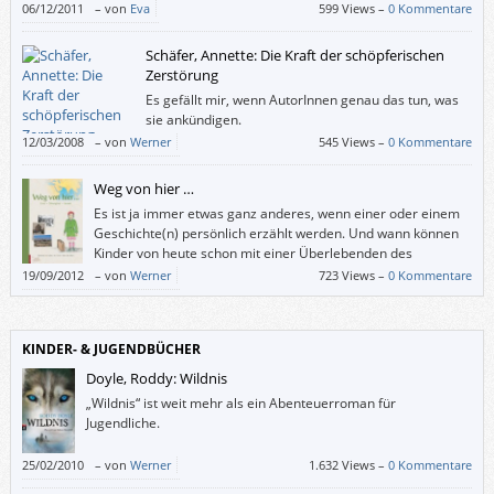
06/12/2011
–
von
Eva
599 Views –
0 Kommentare
Schäfer, Annette: Die Kraft der schöpferischen
Zerstörung
Es gefällt mir, wenn AutorInnen genau das tun, was
sie ankündigen.
12/03/2008
–
von
Werner
545 Views –
0 Kommentare
Weg von hier …
Es ist ja immer etwas ganz anderes, wenn einer oder einem
Geschichte(n) persönlich erzählt werden. Und wann können
Kinder von heute schon mit einer Überlebenden des
Holocaust sprechen?
19/09/2012
–
von
Werner
723 Views –
0 Kommentare
„Weg von hier …“ bietet dazu die Gelegenheit: Darin erzählt die Linzer
Jüdin Ilse Mass über ihre Flucht vor den Nazis aus Österreich über
Shanghai nach Israel.
KINDER- & JUGENDBÜCHER
Ein Buch, das sich sowohl für den Volksschul-Unterricht als auch für eine
Auseinandersetzung mit dem Nationalsozialismus zu Hause empfiehlt.
Doyle, Roddy: Wildnis
„Wildnis“ ist weit mehr als ein Abenteuerroman für
Jugendliche.
25/02/2010
–
von
Werner
1.632 Views –
0 Kommentare