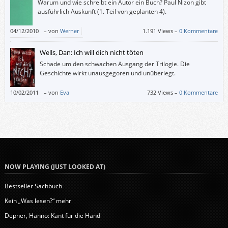
Warum und wie schreibt ein Autor ein Buch? Paul Nizon gibt
ausführlich Auskunft (1. Teil von geplanten 4).
04/12/2010
–
von
Werner
1.191 Views –
0 Kommentare
Wells, Dan: Ich will dich nicht töten
Schade um den schwachen Ausgang der Trilogie. Die
Geschichte wirkt unausgegoren und unüberlegt.
10/02/2011
–
von
Eva
732 Views –
0 Kommentare
NOW PLAYING (JUST LOOKED AT)
Bestseller Sachbuch
Kein „Was lesen?“ mehr
Depner, Hanno: Kant für die Hand