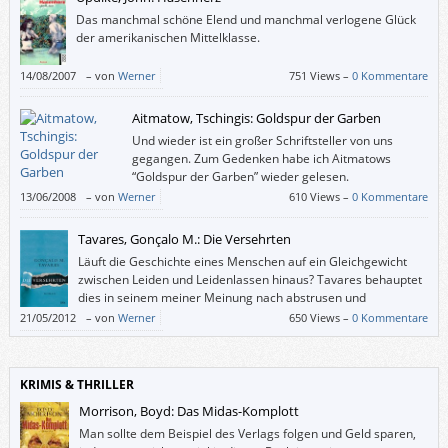
Das manchmal schöne Elend und manchmal verlogene Glück
der amerikanischen Mittelklasse.
14/08/2007
–
von
Werner
751 Views –
0 Kommentare
Aitmatow, Tschingis: Goldspur der Garben
Und wieder ist ein großer Schriftsteller von uns
gegangen. Zum Gedenken habe ich Aitmatows
“Goldspur der Garben” wieder gelesen.
13/06/2008
–
von
Werner
610 Views –
0 Kommentare
Tavares, Gonçalo M.: Die Versehrten
Läuft die Geschichte eines Menschen auf ein Gleichgewicht
zwischen Leiden und Leidenlassen hinaus? Tavares behauptet
dies in seinem meiner Meinung nach abstrusen und
verkrampften Roman.
21/05/2012
–
von
Werner
650 Views –
0 Kommentare
KRIMIS & THRILLER
Morrison, Boyd: Das Midas-Komplott
Man sollte dem Beispiel des Verlags folgen und Geld sparen,