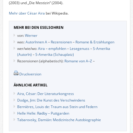
(2003) und „Die Mestizin“ (2004).
Mehr über César Aira
bei Wikipedia.
MEHR BEI DEN ESELSOHREN
von:
Werner
was:
AutorInnen A
–
Rezensionen
–
Romane & Erzählungen
wer/wie/wo:
Aira
–
empfohlen
–
Lesegenuss
–
S-Amerika
(AutorIn)
–
S-Amerika (Schauplatz)
Rezensionen (alphabetisch):
Romane von A–Z
–
Druckversion
ÄHNLICHE ARTIKEL
Aira, César: Der Literaturkongress
Dodge, Jim: Die Kunst des Verschwindens
Bernières, Louis de: Traum aus Stein und Federn
Helle Helle: Rødby – Puttgarden
Tabarovsky, Damián: Medizinische Autobiographie