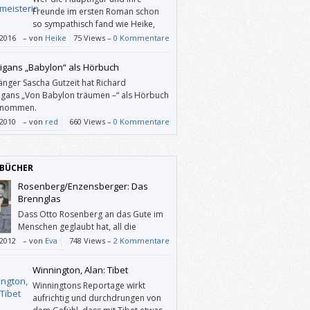
Freunde im ersten Roman schon
so sympathisch fand wie Heike,
wird im zweiten sicher auch nicht
/2016
–
von
Heike
75 Views –
0 Kommentare
uscht. Mit „Die Tarotmeisterin“ hat man
 sehr unterhaltsamen österreichischen
igans „Babylon“ als Hörbuch
 in Händen, der für vergnügliche und
änger Sascha Gutzeit hat Richard
ende Lesestunden sorgt, und das Ende
igans „Von Babylon träumen –“ als Hörbuch
auf eine Fortsetzung hoffen.
enommen.
/2010
–
von
red
660 Views –
0 Kommentare
BÜCHER
Rosenberg/Enzensberger: Das
Brennglas
Dass Otto Rosenberg an das Gute im
Menschen geglaubt hat, all die
schwere Zeit, spürt man während der
/2012
–
von
Eva
748 Views –
2 Kommentare
re dieses Buches wie wärmende
nstrahlen durch die grausame Kälte all der
Winnington, Alan: Tibet
ilderten Ereignisse hindurch. Das mag jetzt
Winningtons Reportage wirkt
tisch klingen: Im Gegensatz dazu hat das
aufrichtig und durchdrungen von
ar nichts Pathetisches an sich. Es ist