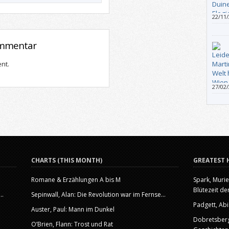
22/11
und ni
zerfäl
ommentar
selbst
nt.
27/02
selbst
CHARTS (THIS MONTH)
GREATEST 
Romane & Erzählungen A bis M
Spark, Murie
Blütezeit der
..
Sepinwall, Alan: Die Revolution war im Fernse...
Padgett, Abi
Auster, Paul: Mann im Dunkel
Dobretsberge
O’Brien, Flann: Trost und Rat