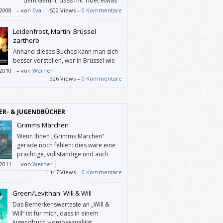
dem Gefühl, dass mit Tibet etwas
cht die Wahrheit, von einem Menschen
Wichtiges und Richtiges passiert. Er
/2008
–
von
Eva
502 Views –
0 Kommentare
t, der größer war als alle, die ihn klein
rmt geradezu für die chinesische
n wollten.
befreiungsarmee – da werde ich skeptisch:
Leidenfrost, Martin: Brüssel
es sein, dass dieser enthusiastische Blick
zartherb
in jahrhundertelang unterdrücktes Volk im
Anhand dieses Buches kann man sich
ch ein wenig einseitig ist?
besser vorstellen, wer in Brüssel wie
für die EU arbeitet.
/2010
–
von
Werner
926 Views –
0 Kommentare
ER- & JUGENDBÜCHER
Grimms Märchen
Wenn Ihnen „Grimms Märchen“
gerade noch fehlen: dies wäre eine
prächtige, vollständige und auch
noch diensteifrige Ausgabe davon.
/2011
–
von
Werner
1.147 Views –
0 Kommentare
Green/Levithan: Will & Will
Das Bemerkenswerteste an „Will &
Will“ ist für mich, dass in einem
Jugendbuch Homosexualität