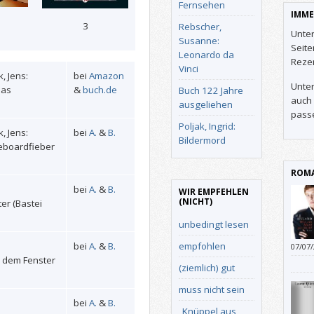
Fernsehen
IMME
3
Rebscher,
Unter
Susanne:
Seit
Leonardo da
Reze
Vinci
, Jens:
bei
Amazon
Unter
das
&
buch.de
Buch 122 Jahre
auch 
ausgeliehen
pass
Poljak, Ingrid:
, Jens:
bei
A.
&
B.
Bildermord
teboardfieber
ROMA
bei
A.
&
B.
WIR EMPFEHLEN
(NICHT)
er (Bastei
unbedingt lesen
empfohlen
bei
A.
&
B.
07/07
s dem Fenster
(ziemlich) gut
)
muss nicht sein
bei
A.
&
B.
„Knüppel aus