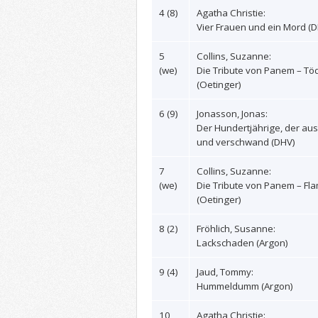
4 (8)
Agatha Christie:
Vier Frauen und ein Mord (
5
Collins, Suzanne:
(we)
Die Tribute von Panem – Töd
(Oetinger)
6 (9)
Jonasson, Jonas:
Der Hundertjährige, der aus
und verschwand (DHV)
7
Collins, Suzanne:
(we)
Die Tribute von Panem – F
(Oetinger)
8 (2)
Fröhlich, Susanne:
Lackschaden (Argon)
9 (4)
Jaud, Tommy:
Hummeldumm (Argon)
10
Agatha Christie: