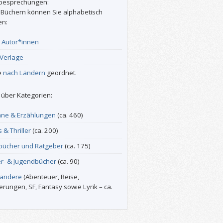
besprechungen:
 Büchern können Sie alphabetisch
en:
r
Autor*innen
Verlage
e
nach Ländern
geordnet.
über Kategorien:
ne & Erzählungen
(ca. 460)
s & Thriller
(ca. 200)
bücher und Ratgeber
(ca. 175)
er- & Jugendbücher
(ca. 90)
 andere
(Abenteuer, Reise,
erungen, SF, Fantasy sowie Lyrik – ca.