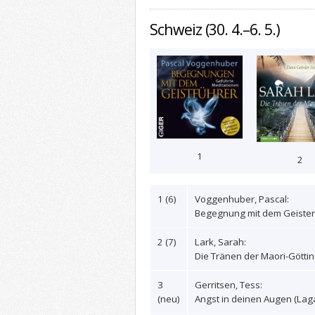
Schweiz (30. 4.–6. 5.)
1
2
1 (6)
Voggenhuber, Pascal:
Begegnung mit dem Geisterf
2 (7)
Lark, Sarah:
Die Tränen der Maori-Göttin
3
Gerritsen, Tess:
(neu)
Angst in deinen Augen (Lag