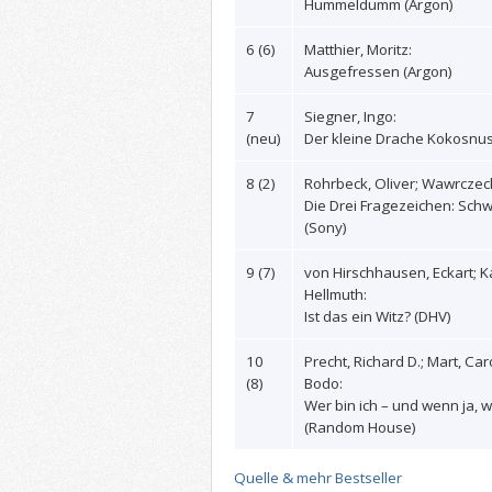
Hummeldumm (Argon)
6 (6)
Matthier, Moritz:
Ausgefressen (Argon)
7
Siegner, Ingo:
(neu)
Der kleine Drache Kokosnuss
8 (2)
Rohrbeck, Oliver; Wawrczeck
Die Drei Fragezeichen: Sch
(Sony)
9 (7)
von Hirschhausen, Eckart; K
Hellmuth:
Ist das ein Witz? (DHV)
10
Precht, Richard D.; Mart, Car
(8)
Bodo:
Wer bin ich – und wenn ja, w
(Random House)
Quelle & mehr Bestseller