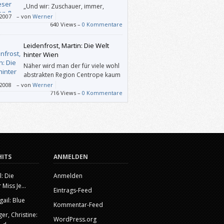
„Und wir: Zuschauer, immer,
überall, / dem allen zugewandt
/2007
–
von
Werner
e hinaus! / Uns überfüllts. Wir ordnens. Es
640 Views –
0 Kommentare
lt. / Wir ordnens wieder und zerfallen
.“
Leidenfrost, Martin: Die Welt
hinter Wien
Näher wird man der für viele wohl
abstrakten Region Centrope kaum
kommen – es sei denn, man fährt
/2008
–
von
Werner
 hin.
716 Views –
0 Kommentare
HITS
ANMELDEN
l: Die
Anmelden
 Miss Je...
Eintrags-Feed
gail: Blue
Kommentar-Feed
r, Christine:
WordPress.org