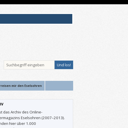
rreisen mir den Eselsohren
IV
st das Archiv des Online-
ermagazins Eselsohren (2007–2013).
inden hier über 1.000