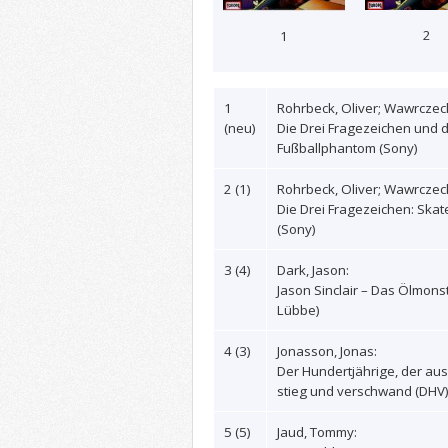
2
1
1
Rohrbeck, Oliver; Wawrczeck
(neu)
Die Drei Fragezeichen und 
Fußballphantom (Sony)
2 (1)
Rohrbeck, Oliver; Wawrczeck
Die Drei Fragezeichen: Ska
(Sony)
3 (4)
Dark, Jason:
Jason Sinclair – Das Ölmonst
Lübbe)
4 (3)
Jonasson, Jonas:
Der Hundertjährige, der au
stieg und verschwand (DHV
5 (5)
Jaud, Tommy: