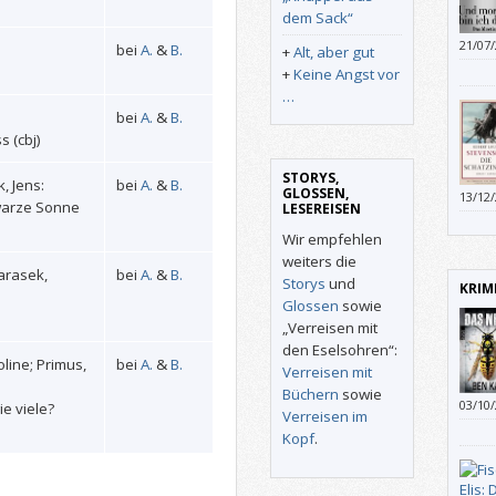
dem Sack“
21/07
bei
A.
&
B.
+
Alt, aber gut
+
Keine Angst vor
…
bei
A.
&
B.
 (cbj)
STORYS,
, Jens:
bei
A.
&
B.
GLOSSEN,
13/12
warze Sonne
LESEREISEN
Drein
atmos
Wir empfehlen
Chara
weiters die
arasek,
bei
A.
&
B.
Storys
und
KRIM
Glossen
sowie
„Verreisen mit
den Eselsohren“:
oline; Primus,
bei
A.
&
B.
Verreisen mit
Büchern
sowie
03/10
ie viele?
Verreisen im
Super
Kopf
.
Harry