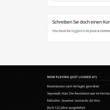
Schreiben Sie doch einen K
You must be
logged in
to post a comme
NOW PLAYING (JUST LOOKED AT)
Rezensionen nach Verlagen geordnet
Sepinwall, Alan: Die Revolution war im Fernse.
Rebscher, Susanne: Leonardo da Vinci
Buch 122 Jahre ausgeliehen