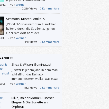
thematisiert wird, was in Büchern für
/2012
–
von
Werner
hsene so gut wie gar nicht geschieht, und
2.289 Views –
0 Kommentare
 dann unter dem randständigen Label
.
Simmons, Kristen: Artikel 5
„Plötzlich“ ist es verboten, Händchen
haltend durch die Straßen zu gehen.
Oder sich dort nach der
Ausgangssperre aufzuhalten. Und
/2013
–
von
Werner
gibt es auf einmal Moralstatuten. Und eine
448 Views –
0 Kommentare
ei mit mehr Befugnissen. Schließlich
hwinden Menschen. Die werden schon
 angestellt haben. Wer rechnet denn damit,
S ANDERE
es auch eine/n selbst treffen könnte?
Shea & Wilson: Illuminatus!
„Es war in jenem Jahr, in dem man
schließlich das Eschaton
immanentisieren wollte, was etwa
soviel heißt wie den Weltuntergang
/2008
–
von
Werner
fbeschwören.“
532 Views –
0 Kommentare
Rilke, Rainer Maria: Duineser
Elegien & Die Sonette an
Orpheus