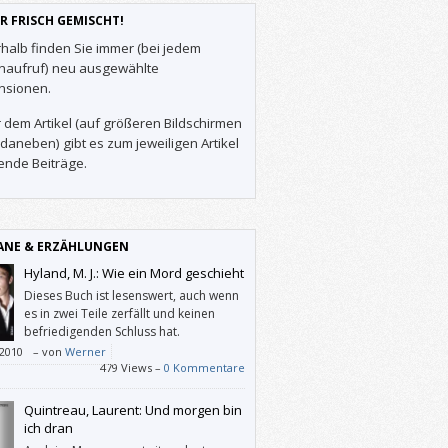
R FRISCH GEMISCHT!
halb finden Sie immer (bei jedem
enaufruf) neu ausgewählte
nsionen.
 dem Artikel (auf größeren Bildschirmen
daneben) gibt es zum jeweiligen Artikel
ende Beiträge.
NE & ERZÄHLUNGEN
Hyland, M. J.: Wie ein Mord geschieht
Dieses Buch ist lesenswert, auch wenn
es in zwei Teile zerfällt und keinen
befriedigenden Schluss hat.
/2010
–
von
Werner
479 Views –
0 Kommentare
Quintreau, Laurent: Und morgen bin
ich dran