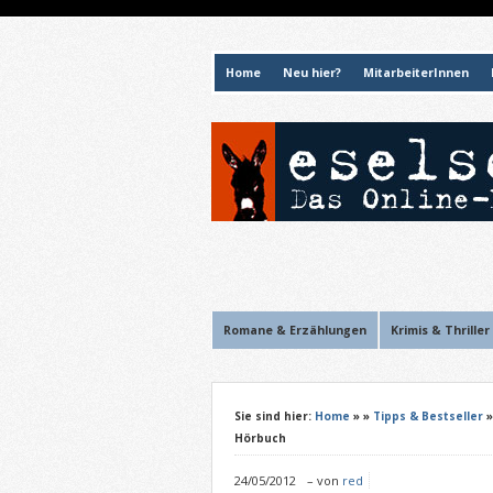
Home
Neu hier?
MitarbeiterInnen
Romane & Erzählungen
Krimis & Thriller
Sie sind hier:
Home
»
»
Tipps & Bestseller
Hörbuch
24/05/2012
–
von
red