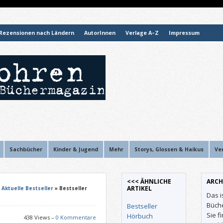
Rezensionen nach Ländern
AutorInnen
Verlage A–Z
Impressum
Sachbücher
Kinder & Jugend
Mehr
Storys, Glossen & Haikus
Ve
<<< ÄHNLICHE
ARCH
ARTIKEL
»
Aktuelle Bestseller
» Bestseller
Das i
Büch
Bestseller
Sie f
Hörbuch
438 Views –
0 Kommentare