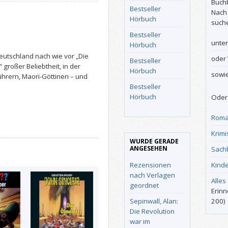
Buch
Bestseller
Nach
Hörbuch
such
Bestseller
unte
Hörbuch
eutschland nach wie vor „Die
oder
Bestseller
 großer Beliebtheit, in der
Hörbuch
sowi
ührern, Maori-Göttinen – und
Bestseller
Hörbuch
Oder 
Roma
Krimi
WURDE GERADE
ANGESEHEN
Sach
Rezensionen
Kind
nach Verlagen
Alles
geordnet
Erinn
Sepinwall, Alan:
200)
Die Revolution
war im