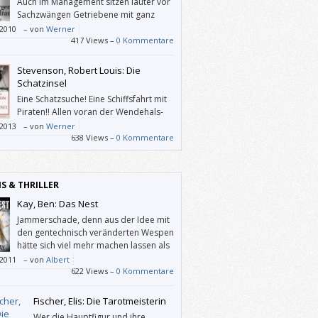
Auch im Management sitzen lauter vor
Sachzwängen Getriebene mit ganz
normalen Bedürfnissen.
/2010
–
von
Werner
417 Views –
0 Kommentare
Stevenson, Robert Louis: Die
Schatzinsel
Eine Schatzsuche! Eine Schiffsfahrt mit
Piraten!! Allen voran der Wendehals-
Schurke John Silver!!! Und als
/2013
–
von
Werner
gabe, so Nohl, „sprachliche Prägnanz,
638 Views –
0 Kommentare
phärische Dichte und lebendige
kterisierung”. Braucht das Leserherz mehr?
IS & THRILLER
Kay, Ben: Das Nest
Jammerschade, denn aus der Idee mit
den gentechnisch veränderten Wespen
hätte sich viel mehr machen lassen als
die maßlos übertriebenen
/2011
–
von
Albert
monster, die einen an die Ungeheuer aus
622 Views –
0 Kommentare
 Potter erinnern.
Fischer, Elis: Die Tarotmeisterin
Wer die Hauptfigur und ihre