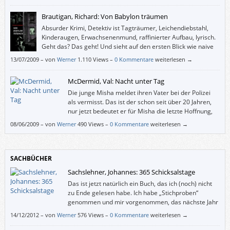
Karibikinsel Antigua.
Brautigan, Richard: Von Babylon träumen
Absurder Krimi, Detektiv ist Tagträumer, Leichendiebstahl,
Kinderaugen, Erwachsenenmund, raffinierter Aufbau, lyrisch.
Geht das? Das geht! Und sieht auf den ersten Blick wie naive
Kunst aus, ist aber eher psychedelische und somit
13/07/2009
–
von
Werner
1.110 Views –
0 Kommentare
weiterlesen →
bewusstseinserweiternd. Anders gesagt: Brautigan hat mehr mit uns und
der Wirklichkeit zu tun als so manche realistische Prosa.
McDermid, Val: Nacht unter Tag
Die junge Misha meldet ihren Vater bei der Polizei
als vermisst. Das ist der schon seit über 20 Jahren,
nur jetzt bedeutet er für Misha die letzte Hoffnung,
dass ihr an Leukämie erkrankter Sohn vielleicht doch
08/06/2009
–
von
Werner
490 Views –
0 Kommentare
weiterlesen →
noch zu retten. Ihr Vater war Bergmann und verschwand während des
einjährigen britischen Bergarbeiterstreiks der Jahre 1984/1985. Man
glaubt, dass er zum Streikbrecher wurde, was für ihn und seine Familie
Ächtung bedeutete – und im Jahr 2007 immer noch bedeutet.
SACHBÜCHER
Sachslehner, Johannes: 365 Schicksalstage
Das ist jetzt natürlich ein Buch, das ich (noch) nicht
zu Ende gelesen habe. Ich habe „Stichproben“
genommen und mir vorgenommen, das nächste Jahr
damit zu verbringen. Wie geplant, werd‘ ich‘s wohl
14/12/2012
–
von
Werner
576 Views –
0 Kommentare
weiterlesen →
nicht machen, aber mir jeden Tag einen Schicksalstag Österreichs zu
vergegenwärtigen, das hätte schon was.