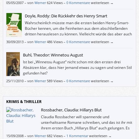
sie jemand anderer geschrieben hätte.
05/05/2007
–
von
Werner
624 Views –
0 Kommentare
weiterlesen →
Doyle, Roddy: Die Rückkehr des Henry Smart
Wahrscheinlich müsste man die ersten beiden Henry-Smart-
Bücher kennen, um die Feinheiten aus dem abschließenden
dritten herauslesen zu können. Vielleicht würde das aber auch
nichts nützen.
30/09/2013
–
von
Werner
486 Views –
0 Kommentare
weiterlesen →
Buhl, Theodor: Winnetou August
Ist bei „Winnetou August“ nicht schon mit den ersten drei
Absätzen klar, dass hier jemand etwas zu sagen und seinen Stil
gefunden hat?
25/11/2010
–
von
Werner
589 Views –
0 Kommentare
weiterlesen →
KRIMIS & THRILLER
Rossbacher, Claudia: Hillarys Blut
Claudia Rossbacher will spannende und
unterhaltsame Romane schreiben, und das ist ihr mit
ihrem ersten Buch „Hillarys Blut“ auch gelungen. Es
spielt unter Schönen und/oder Reichen auf der
15/09/2008
–
von
Werner
682 Views –
1 Kommentar
weiterlesen →