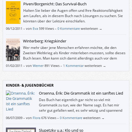
Piven/Borgenicht: Das Survival-Buch
Halten Sie lieber die Augen offen und Ihre Reaktionsfähigkeit
am Laufen, als in diesem Buch nach Lösungen zu suchen. Sie
könnten über der Lektüre einschlafen.
06/12/2011
–
von
Eva
599 Views –
0 Kommentare
weiterlesen →
Winterberg: Kriegskinder
Wer mehr über jene Menschen erfahren möchte, die den
Zweiten Weltkrieg als Kinder miterleben mussten, sollte dieses
Buch lesen. Man kann sich damit allerdings auch vor dem
Abstumpfen angesichts der unaufhörlichen
01/02/2011
–
von
Werner
891 Views –
1 Kommentar
weiterlesen →
Kriegsberichterstattung in aktuellen Nachrichtenmedien bewahren.
KINDER- & JUGENDBÜCHER
Orsenna, Érik: Die Grammatik ist ein sanftes Lied
Das Buch hat eigentlich gar nicht so viel mit
Grammatik zu tun, wie der Name sagt. Es hat mir
sehr gut gefallen weil, es sehr witzig und spannend
geschrieben ist.
06/07/2009
–
von
Flora
676 Views –
0 Kommentare
weiterlesen →
Slupetzky u.a.: Klo und so