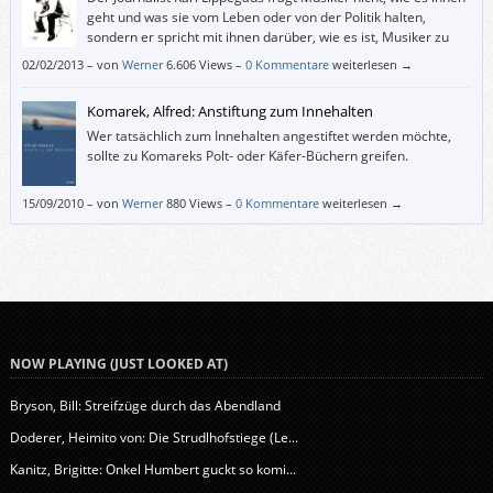
geht und was sie vom Leben oder von der Politik halten,
sondern er spricht mit ihnen darüber, wie es ist, Musiker zu
sein, und warum sie gerade jetzt gerade diese Musik machen.
02/02/2013
–
von
Werner
6.606 Views –
0 Kommentare
weiterlesen →
Komarek, Alfred: Anstiftung zum Innehalten
Wer tatsächlich zum Innehalten angestiftet werden möchte,
sollte zu Komareks Polt- oder Käfer-Büchern greifen.
15/09/2010
–
von
Werner
880 Views –
0 Kommentare
weiterlesen →
NOW PLAYING (JUST LOOKED AT)
Bryson, Bill: Streifzüge durch das Abendland
Doderer, Heimito von: Die Strudlhofstiege (Le...
Kanitz, Brigitte: Onkel Humbert guckt so komi...