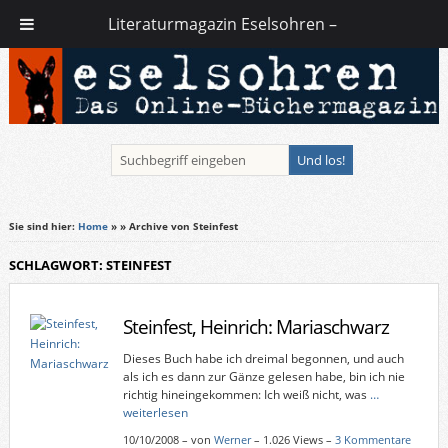
Literaturmagazin Eselsohren –
Sie sind hier:
Home
»
» Archive von Steinfest
SCHLAGWORT: STEINFEST
Steinfest, Heinrich: Mariaschwarz
Dieses Buch habe ich dreimal begonnen, und auch
als ich es dann zur Gänze gelesen habe, bin ich nie
richtig hineingekommen: Ich weiß nicht, was
…
weiterlesen
10/10/2008
–
von
Werner
– 1.026 Views –
3 Kommentare