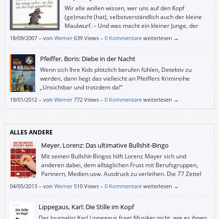
Wir alle wollen wissen, wer uns auf den Kopf
(ge)macht (hat), selbstverständlich auch der kleine
Maulwurf. – Und was macht ein kleiner Junge, der
schon allein aufs Klo gehen kann, wenn dieses (etwa
18/09/2007
–
von
Werner
639 Views –
0 Kommentare
weiterlesen →
von seinem lesenden Bruder) viel zu lange okkupiert wird? Richtig: Er
scheißt drauf.
Pfeiffer, Boris: Diebe in der Nacht
Wenn sich Ihre Kids plötzlich berufen fühlen, Detektiv zu
werden, dann liegt das vielleicht an Pfeiffers Krimireihe
„Unsichtbar und trotzdem da!“
19/01/2012
–
von
Werner
772 Views –
0 Kommentare
weiterlesen →
ALLES ANDERE
Meyer, Lorenz: Das ultimative Bullshit-Bingo
Mit seinen Bullshit-Bingos hilft Lorenz Mayer sich und
anderen dabei, dem alltäglichen Frust mit Berufsgruppen,
Partnern, Medien usw. Ausdruck zu verleihen. Die 77 Zettel
mit je 20 Phrasen lassen sich auch heraustrennen – und wem
04/05/2013
–
von
Werner
510 Views –
0 Kommentare
weiterlesen →
ein Thema fehlt, der oder die kann auf den Rückseiten eigene Bullshit-
Bingos erstellen.
Lippegaus, Karl: Die Stille im Kopf
Der Journalist Karl Lippegaus fragt Musiker nicht, wie es ihnen