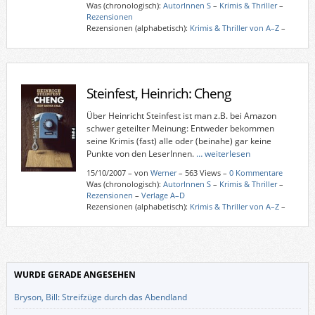
Was (chronologisch):
AutorInnen S
–
Krimis & Thriller
–
Rezensionen
Rezensionen (alphabetisch):
Krimis & Thriller von A–Z
–
Steinfest, Heinrich: Cheng
Über Heinricht Steinfest ist man z.B. bei Amazon
schwer geteilter Meinung: Entweder bekommen
seine Krimis (fast) alle oder (beinahe) gar keine
Punkte von den LeserInnen.
… weiterlesen
15/10/2007
–
von
Werner
– 563 Views –
0 Kommentare
Was (chronologisch):
AutorInnen S
–
Krimis & Thriller
–
Rezensionen
–
Verlage A–D
Rezensionen (alphabetisch):
Krimis & Thriller von A–Z
–
WURDE GERADE ANGESEHEN
Bryson, Bill: Streifzüge durch das Abendland