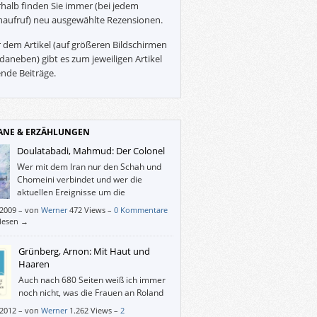
halb finden Sie immer (bei jedem
naufruf) neu ausgewählte Rezensionen.
 dem Artikel (auf größeren Bildschirmen
daneben) gibt es zum jeweiligen Artikel
nde Beiträge.
NE & ERZÄHLUNGEN
Doulatabadi, Mahmud: Der Colonel
Wer mit dem Iran nur den Schah und
Chomeini verbindet und wer die
aktuellen Ereignisse um die
Präsidentschaftswahl beobachtet, wird
/2009
–
von
Werner
472 Views –
0 Kommentare
iesem Buch verstehen, was die Menschen
rlesen →
t, bei Lebensgefahr gegen das
rgebnis zu protestieren.
Grünberg, Arnon: Mit Haut und
Haaren
Auch nach 680 Seiten weiß ich immer
noch nicht, was die Frauen an Roland
finden, ich habe auch nicht
/2012
–
von
Werner
1.262 Views –
2