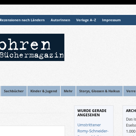
Rezensionen nach Ländern
AutorInnen
Verlage A–Z
Impressum
Sachbücher
Kinder & Jugend
Mehr
Storys, Glossen & Haikus
Verre
WURDE GERADE
ARCH
ANGESEHEN
Das i
Umstrittener
Esels
Romy-Schneider-
1.00