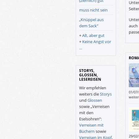
(ziemlich) gut
Unter
Seite
muss nicht sein
„Knüppel aus
Unter
dem Sack“
auch 
passe
+
Alt, aber gut
+
Keine Angst vor
…
ROMA
STORYS,
GLOSSEN,
LESEREISEN
Wir empfehlen
01/07
weiters die
Storys
mit d
weite
und
Glossen
beweg
sowie „Verreisen
Wahle
mit den
Eselsohren“:
Verreisen mit
Büchern
sowie
29/02
Verreisen im Kopf
.