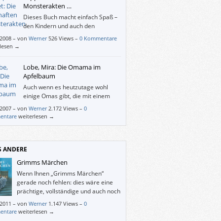
Monsterakten …
Dieses Buch macht einfach Spaß –
den Kindern und auch den
eventuell vorlesenden
/2008
–
von
Werner
526 Views –
0 Kommentare
hsenen. Gleich zu Beginn sind die 11-
rlesen →
ge Minerva und ihr jüngerer Bruder Max in
ter Gefahr, denn beim Versuch, ihren von
Lobe, Mira: Die Omama im
abscheulichsten und grausamsten
Apfelbaum
lbestie“ namens Zarmaglorg entführten
Auch wenn es heutzutage wohl
zu befreien, sind sie von dieser selbst
einige Omas gibt, die mit einem
gen genommen worden und schweben in
Sportwagen durch die Gegend
en über einem Abgrund, in dem Lava
/2007
–
von
Werner
2.172 Views –
0
n, so ist die Fantasie-Oma, die sich der kleine
t.
entare
weiterlesen →
erträumt, gewiss um einiges aufgeflippter.
S ANDERE
Grimms Märchen
Wenn Ihnen „Grimms Märchen“
gerade noch fehlen: dies wäre eine
prächtige, vollständige und auch noch
diensteifrige Ausgabe davon.
/2011
–
von
Werner
1.147 Views –
0
entare
weiterlesen →