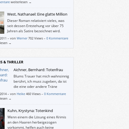
sgefunden, was dieser europäisch-
entare
weiterlesen →
kanische „Swinger-Club“ mit den
chaftswissenschaften oder mit dem
West, Nathanael: Eine glatte Million
ust zu tun hat, und ich habe nicht begriffen,
Dieser Roman relativiert vieles, was
 mir der Autor all das erzählt hat.
seit dessen Entstehung vor über 75
Jahren als Satire bezeichnet wird.
/2011
–
von
Werner
702 Views –
0 Kommentare
rlesen →
IS & THRILLER
Aichner, Bernhard: Totenfrau
Blums Trauer hat mich wahnsinnig
berührt, ich muss zugeben, da ist
die eine oder andere Träne
geflossen – und das bei einem
/2014
–
von
Heike
460 Views –
0 Kommentare
er.
rlesen →
Kuhn, Krystyna: Totenkind
Wenn einem die Lösung eines Krimis
an den Haaren herbeigezogen
vorkommt, helfen auch keine