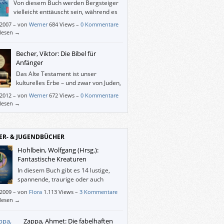
Von diesem Buch werden Bergsteiger
uch, das sich sowohl für den Volksschul-
vielleicht enttäuscht sein, während es
richt als auch für eine Auseinandersetzung
andere unter Umständen gar nicht
em Nationalsozialismus zu Hause empfiehlt.
/2007
–
von
Werner
684 Views –
0 Kommentare
. Denn es ist weder eine Hymne an noch
rlesen →
Abrechnung mit Hermann Buhl, sondern ein
nliches Zeitdokument, das mehr Themen
Becher, Viktor: Die Bibel für
elt, als sich hinter dem Titel verbergen.
Anfänger
Das Alte Testament ist unser
kulturelles Erbe – und zwar von Juden,
Christen und Moslems. Der
/2012
–
von
Werner
672 Views –
0 Kommentare
hwissenschaftler Viktor Becher hat eine
rlesen →
ändlich kommentierte Fassung der fünf
r Mose mit Hintergrundinformationen
llt, damit wir uns eine eigene Meinung bilden
n.
ER- & JUGENDBÜCHER
Hohlbein, Wolfgang (Hrsg.):
Fantastische Kreaturen
In diesem Buch gibt es 14 lustige,
spannende, traurige oder auch
schöne Geschichten. Mir hat es auch
/2009
–
von
Flora
1.113 Views –
3 Kommentare
len, dass jeder Autor eine andere
rlesen →
ibweise hat.
Zappa, Ahmet: Die fabelhaften