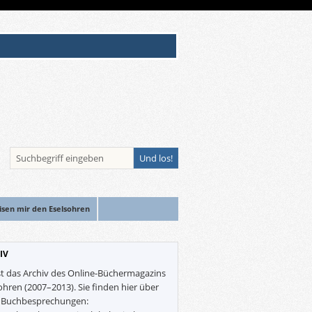
isen mir den Eselsohren
IV
st das Archiv des Online-Büchermagazins
ohren (2007–2013). Sie finden hier über
0 Buchbesprechungen: