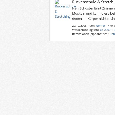
Rückenschule & Stretch
Herr Schuster fährt Zimmerra
Muskeln und kann diese bei
denen ihr Körper nicht mehr 
22/10/2008
–
von
Werner
– 470 
Was (chronologisch):
ab 2000
–
Rezensionen (alphabetisch):
Rat