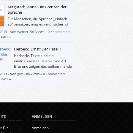
Mitgutsch, Anna: Die Grenzen der
Sprache
Für Menschen, die Sprache „einfach
so“ benutzen, mag es verunsichernd
sein, dass deren Möglichkeiten
/2013
–
von
Werner
701 Views –
0 Kommentare
nzt sind. – Der Gegenstand von Mitgutsch‘
rlesen →
egungen ist das, was – vor allem in der
atur – gerade noch und was nicht mehr
Herbeck, Ernst: Der Hase!!!!
t werden kann.
Herbecks Texte sind ein
eindrucksvolles Beispiel von Art
Brut und zeigen das aufkommende
Interesse für abweichende
/2013
–
von
gast
584 Views –
0 Kommentare
stseins- und Ausdrucksformen in der Anti-
rlesen →
iatriebewegung der 60er-Jahre.
ITS
ANMELDEN
l: Die
Anmelden