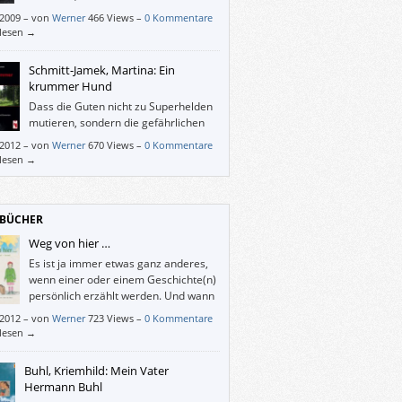
faszinierenden Figuren.
/2009
–
von
Werner
466 Views –
0 Kommentare
rlesen →
Schmitt-Jamek, Martina: Ein
krummer Hund
Dass die Guten nicht zu Superhelden
mutieren, sondern die gefährlichen
Situationen mit Ach, Krach und Glück
/2012
–
von
Werner
670 Views –
0 Kommentare
ern, macht das Buch sehr sympathisch.
rlesen →
BÜCHER
Weg von hier …
Es ist ja immer etwas ganz anderes,
wenn einer oder einem Geschichte(n)
persönlich erzählt werden. Und wann
können Kinder von heute schon mit
/2012
–
von
Werner
723 Views –
0 Kommentare
 Überlebenden des Holocaust sprechen?
rlesen →
von hier …“ bietet dazu die Gelegenheit:
erzählt die Linzer Jüdin Ilse Mass über ihre
Buhl, Kriemhild: Mein Vater
t vor den Nazis aus Österreich über
Hermann Buhl
hai nach Israel.