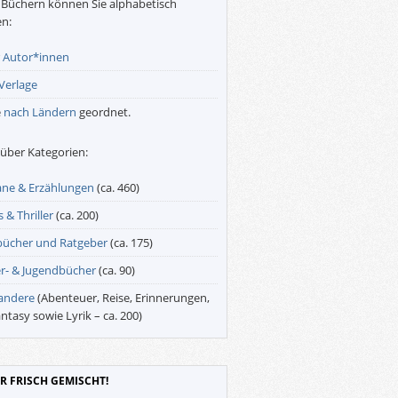
Büchern können Sie alphabetisch
n:
r
Autor*innen
Verlage
e
nach Ländern
geordnet.
über Kategorien:
ne & Erzählungen
(ca. 460)
 & Thriller
(ca. 200)
bücher und Ratgeber
(ca. 175)
r- & Jugendbücher
(ca. 90)
 andere
(Abenteuer, Reise, Erinnerungen,
antasy sowie Lyrik – ca. 200)
R FRISCH GEMISCHT!