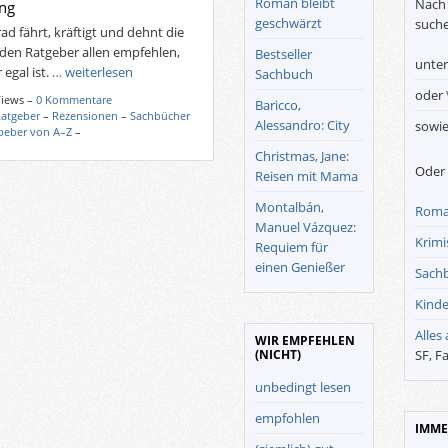
Roman bleibt
Nach 
ing
geschwärzt
suche
d fährt, kräftigt und dehnt die
den Ratgeber allen empfehlen,
Bestseller
unte
egal ist.
… weiterlesen
Sachbuch
oder
Views –
0 Kommentare
Baricco,
Ratgeber
–
Rezensionen
–
Sachbücher
Alessandro: City
sowi
beber von A–Z
–
Christmas, Jane:
Oder 
Reisen mit Mama
Montalbán,
Roma
Manuel Vázquez:
Krimis
Requiem für
einen Genießer
Sach
Kinde
Alles
WIR EMPFEHLEN
(NICHT)
SF, F
unbedingt lesen
empfohlen
IMME