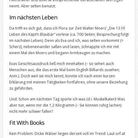
nennt. Aber selten benutzt.
Im nächsten Leben
Da trifft es sich gut, dass ich Flora zur Zeit Walter Moers‘ „Die 13 
Leben des Käpt‘n Blaubär“ vorlese (ca. 700 Seiten; Besprechung folgt
im nächsten Leben). Denn als Eva und ich, was selten vorkommt (=
Scherz), nebeneinander saßen und lasen, schnappte ich mir mit
einem Mal den Moers und begann Armbeugen zu machen.
Evas Gesichtsausdruck ließ mich innehalten (– so sehen auch
Menschen aus, die das erste Mal beim English Billiards zusehen;
Anm.). Doch weil sie mich kennt, konnte ich nach einer kurzen
Erklärung mit meinen Tätigkeiten fortfahren, ohne unsere Beziehung
zu gefährden.
Und: Schon am nächsten Tag spürte ich was (d.i. Muskelkater)! Was
aber tun, wenn mir die 1,2 Kilogramm (– Sie können ruhig lachen)
nicht mehr schwer fallen?
Fit With Books
Kein Problem: Dicke Wälzer liegen derzeit voll im Trend: Laut orf.at