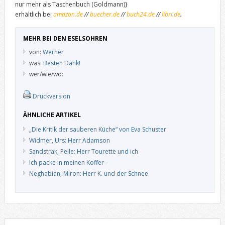
nur mehr als Taschenbuch (Goldmann)}
erhältlich bei
amazon.de
//
buecher.de
//
buch24.de
//
libri.de
.
MEHR BEI DEN ESELSOHREN
von:
Werner
was:
Besten Dank!
wer/wie/wo:
Druckversion
ÄHNLICHE ARTIKEL
„Die Kritik der sauberen Küche“ von Eva Schuster
Widmer, Urs: Herr Adamson
Sandstrak, Pelle: Herr Tourette und ich
Ich packe in meinen Koffer –
Neghabian, Miron: Herr K. und der Schnee