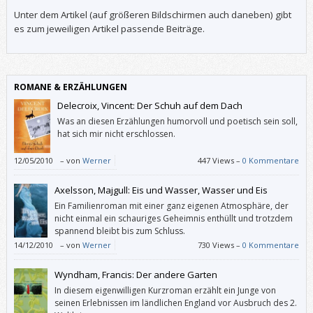
Unter dem Artikel (auf größeren Bildschirmen auch daneben) gibt
es zum jeweiligen Artikel passende Beiträge.
ROMANE & ERZÄHLUNGEN
Delecroix, Vincent: Der Schuh auf dem Dach
Was an diesen Erzählungen humorvoll und poetisch sein soll,
hat sich mir nicht erschlossen.
12/05/2010
–
von
Werner
447 Views –
0 Kommentare
Axelsson, Majgull: Eis und Wasser, Wasser und Eis
Ein Familienroman mit einer ganz eigenen Atmosphäre, der
nicht einmal ein schauriges Geheimnis enthüllt und trotzdem
spannend bleibt bis zum Schluss.
14/12/2010
–
von
Werner
730 Views –
0 Kommentare
Wyndham, Francis: Der andere Garten
In diesem eigenwilligen Kurzroman erzählt ein Junge von
seinen Erlebnissen im ländlichen England vor Ausbruch des 2.