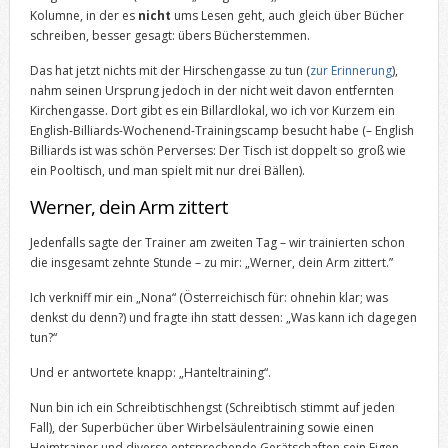
Kolumne, in der es
nicht
ums Lesen geht, auch gleich über Bücher
schreiben, besser gesagt: übers Bücherstemmen.
Das hat jetzt nichts mit der Hirschengasse zu tun (
zur Erinnerung
),
nahm seinen Ursprung jedoch in der nicht weit davon entfernten
Kirchengasse. Dort gibt es ein Billardlokal, wo ich vor Kurzem ein
English-Billiards-Wochenend-Trainingscamp besucht habe (– English
Billiards ist was schön Perverses: Der Tisch ist doppelt so groß wie
ein Pooltisch, und man spielt mit nur drei Bällen).
Werner, dein Arm zittert
Jedenfalls sagte der Trainer am zweiten Tag – wir trainierten schon
die insgesamt zehnte Stunde – zu mir: „Werner, dein Arm zittert.”
Ich verkniff mir ein „Nona“ (Österreichisch für: ohnehin klar; was
denkst du denn?) und fragte ihn statt dessen: „Was kann ich dagegen
tun?“
Und er antwortete knapp: „Hanteltraining“.
Nun bin ich ein Schreibtischhengst (Schreibtisch stimmt auf jeden
Fall), der Superbücher über Wirbelsäulentraining sowie einen
Heimtrainer und diverse entsprechende Gerätschaften sein Eigen