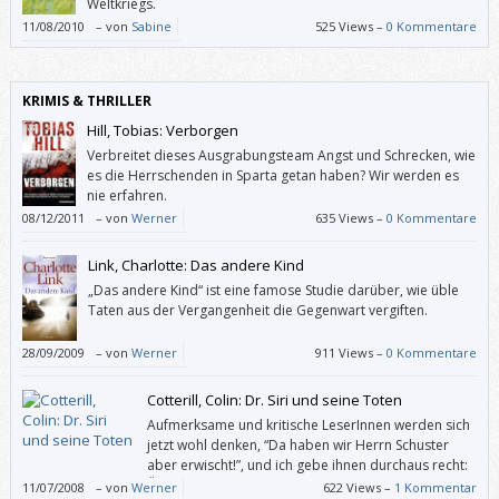
Weltkriegs.
11/08/2010
–
von
Sabine
525 Views –
0 Kommentare
KRIMIS & THRILLER
Hill, Tobias: Verborgen
Verbreitet dieses Ausgrabungsteam Angst und Schrecken, wie
es die Herrschenden in Sparta getan haben? Wir werden es
nie erfahren.
08/12/2011
–
von
Werner
635 Views –
0 Kommentare
Link, Charlotte: Das andere Kind
„Das andere Kind“ ist eine famose Studie darüber, wie üble
Taten aus der Vergangenheit die Gegenwart vergiften.
28/09/2009
–
von
Werner
911 Views –
0 Kommentare
Cotterill, Colin: Dr. Siri und seine Toten
Aufmerksame und kritische LeserInnen werden sich
jetzt wohl denken, “Da haben wir Herrn Schuster
aber erwischt!”, und ich gebe ihnen durchaus recht:
Über vieles, was mir an “Dr. Siri und seine Toten”
11/07/2008
–
von
Werner
622 Views –
1 Kommentar