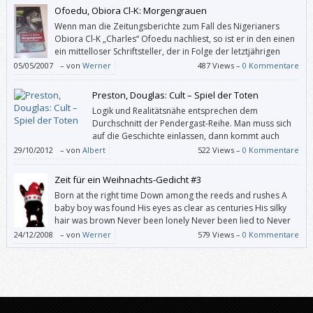
Ofoedu, Obiora Cl-K: Morgengrauen
Wenn man die Zeitungsberichte zum Fall des Nigerianers
Obiora Cl-K „Charles“ Ofoedu nachliest, so ist er in den einen
ein mittelloser Schriftsteller, der in Folge der letztjährigen
„Operation Spring“ zu Unrecht als Drogenboss verdächtigt
05/05/2007
–
von
Werner
487 Views –
0 Kommentare
und in Untersuchungshaft genommen wurde. In den anderen Zeitungen
kann man es scheinbar nicht fassen, dass die Staatsanwalt für diesen
Preston, Douglas: Cult – Spiel der Toten
Menschen Enthaftung beantragt hat.
Logik und Realitätsnähe entsprechen dem
Durchschnitt der Pendergast-Reihe. Man muss sich
auf die Geschichte einlassen, dann kommt auch
Spannung auf. So darf es einen nicht stören, dass
29/10/2012
–
von
Albert
522 Views –
0 Kommentare
ein Boot zuerst ein Stück im Rückwärtsgang vom Steg wegfährt, bevor
der Anlasser betätigt wird, um den Motor zu starten.
Zeit für ein Weihnachts-Gedicht #3
Born at the right time Down among the reeds and rushes A
baby boy was found His eyes as clear as centuries His silky
hair was brown Never been lonely Never been lied to Never
had to scuffle in fear Nothing denied to Born at the instant
24/12/2008
–
von
Werner
579 Views –
0 Kommentare
The church bells chime And the whole world […]