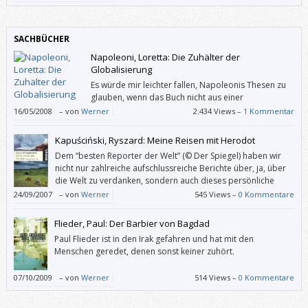
gefällt, habe ich an anderem Ort so etwas wie die Nase gerümpft.
SACHBÜCHER
Napoleoni, Loretta: Die Zuhälter der
Globalisierung
Es würde mir leichter fallen, Napoleonis Thesen zu
glauben, wenn das Buch nicht aus einer
Aneinanderreihung von Behauptungen bestehen
16/05/2008
–
von
Werner
2.434 Views –
1 Kommentar
würde, die mit (angeblichen) Fakten untermauert werden.
Kapuściński, Ryszard: Meine Reisen mit Herodot
Dem “besten Reporter der Welt” (© Der Spiegel) haben wir
nicht nur zahlreiche aufschlussreiche Berichte über, ja, über
die Welt zu verdanken, sondern auch dieses persönliche
Buch.
24/09/2007
–
von
Werner
545 Views –
0 Kommentare
Flieder, Paul: Der Barbier von Bagdad
Paul Flieder ist in den Irak gefahren und hat mit den
Menschen geredet, denen sonst keiner zuhört.
07/10/2009
–
von
Werner
514 Views –
0 Kommentare