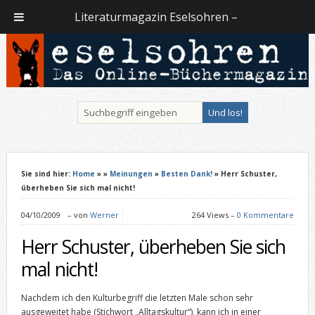
Literaturmagazin Eselsohren –
Sie sind hier:
Home
»
»
Meinungen
»
Besten Dank!
» Herr Schuster,
überheben Sie sich mal nicht!
04/10/2009
–
von
Werner
264 Views –
0 Kommentare
Herr Schuster, überheben Sie sich
mal nicht!
Nachdem ich den Kulturbegriff die letzten Male schon sehr
ausgeweitet habe (Stichwort „Alltagskultur“), kann ich in einer