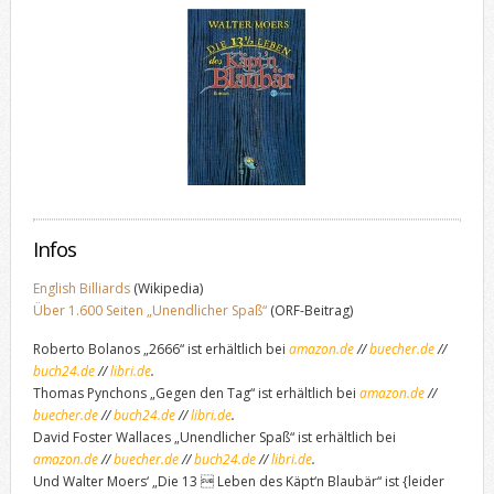
Infos
English Billiards
(Wikipedia)
Über 1.600 Seiten „Unendlicher Spaß“
(ORF-Beitrag)
Roberto Bolanos „2666“ ist erhältlich bei
amazon.de
//
buecher.de
//
buch24.de
//
libri.de
.
Thomas Pynchons „Gegen den Tag“ ist erhältlich bei
amazon.de
//
buecher.de
//
buch24.de
//
libri.de
.
David Foster Wallaces „Unendlicher Spaß“ ist erhältlich bei
amazon.de
//
buecher.de
//
buch24.de
//
libri.de
.
Und Walter Moers‘ „Die 13  Leben des Käpt‘n Blaubär“ ist {leider