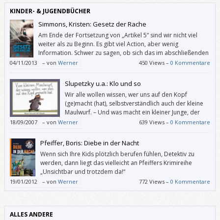
KINDER- & JUGENDBÜCHER
Simmons, Kristen: Gesetz der Rache
Am Ende der Fortsetzung von „Artikel 5“ sind wir nicht viel
weiter als zu Beginn. Es gibt viel Action, aber wenig
Information. Schwer zu sagen, ob sich das im abschließenden
Band der Ember-Trilogie ändern wird. Leider hat mich
04/11/2013
–
von
Werner
450 Views –
0 Kommentare
„Gesetz der Rache“ nicht wirklich neugierig auf die Fortsetzung gemacht.
Slupetzky u.a.: Klo und so
Wir alle wollen wissen, wer uns auf den Kopf
(ge)macht (hat), selbstverständlich auch der kleine
Maulwurf. – Und was macht ein kleiner Junge, der
schon allein aufs Klo gehen kann, wenn dieses (etwa
18/09/2007
–
von
Werner
639 Views –
0 Kommentare
von seinem lesenden Bruder) viel zu lange okkupiert wird? Richtig: Er
scheißt drauf.
Pfeiffer, Boris: Diebe in der Nacht
Wenn sich Ihre Kids plötzlich berufen fühlen, Detektiv zu
werden, dann liegt das vielleicht an Pfeiffers Krimireihe
„Unsichtbar und trotzdem da!“
19/01/2012
–
von
Werner
772 Views –
0 Kommentare
ALLES ANDERE