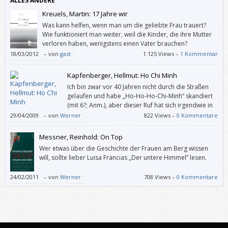
ALLES ANDERE
Kreuels, Martin: 17 Jahre wir
Was kann helfen, wenn man um die geliebte Frau trauert?
Wie funktioniert man weiter, weil die Kinder, die ihre Mutter
verloren haben, wenigstens einen Vater brauchen?
18/03/2012
–
von
gast
1.125 Views –
1 Kommentar
Kapfenberger, Hellmut: Ho Chi Minh
Ich bin zwar vor 40 Jahren nicht durch die Straßen
gelaufen und habe „Ho-Ho-Ho-Chi-Minh“ skandiert
(mit 6?; Anm.), aber dieser Ruf hat sich irgendwie in
mein Gedächtnis gegraben. Und als ich dieses Buch
29/04/2009
–
von
Werner
822 Views –
0 Kommentare
sah, wollte ich endlich in Erfahrung bringen, wer dieser Mann war.
Messner, Reinhold: On Top
Wer etwas über die Geschichte der Frauen am Berg wissen
will, sollte lieber Luisa Francias „Der untere Himmel” lesen.
24/02/2011
–
von
Werner
708 Views –
0 Kommentare