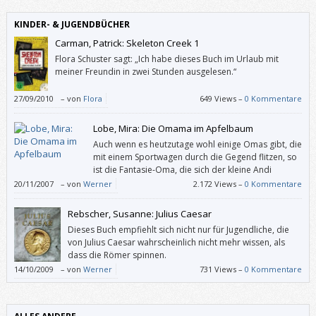
KINDER- & JUGENDBÜCHER
Carman, Patrick: Skeleton Creek 1
Flora Schuster sagt: „Ich habe dieses Buch im Urlaub mit
meiner Freundin in zwei Stunden ausgelesen.“
27/09/2010
–
von
Flora
649 Views –
0 Kommentare
Lobe, Mira: Die Omama im Apfelbaum
Auch wenn es heutzutage wohl einige Omas gibt, die
mit einem Sportwagen durch die Gegend flitzen, so
ist die Fantasie-Oma, die sich der kleine Andi
erträumt, gewiss um einiges aufgeflippter.
20/11/2007
–
von
Werner
2.172 Views –
0 Kommentare
Rebscher, Susanne: Julius Caesar
Dieses Buch empfiehlt sich nicht nur für Jugendliche, die
von Julius Caesar wahrscheinlich nicht mehr wissen, als
dass die Römer spinnen.
14/10/2009
–
von
Werner
731 Views –
0 Kommentare