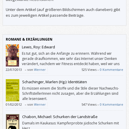
Unter dem Artikel (auf größeren Bildschirmen auch daneben) gibt
es zum jeweiligen Artikel passende Beiträge.
ROMANE & ERZÄHLUNGEN
Lewis, Roy: Edward
Es tut gut, sich an die Anfänge zu erinnern. Während wir
gerade draufkommen, wie sehr das Internet unser Denken
verändert, nachdem wir Fitness entdeckt haben, weil wir uns
in der Arbeit nicht mehr oder ungesund bewegen, tut es gut,
22/07/2013
–
von
Werner
525 Views –
0 Kommentare
sich zu besinnen, wie das alles begann und wo wir herkommen. – Von
den Bäumen.
Schachinger, Marlen (Hg.): Identitäten
Es müssen einem die Stoffe und die Stile dieser Nachwuchs-
SchriftstellerInnen nicht zusagen, aber die Erzählungen sind
alle lesenswert.
01/02/2012
–
von
Werner
547 Views –
0 Kommentare
Chabon, Michael: Schurken der Landstraße
Damals im Kaukasus: Kampferprobte jüdische Schurken mit
Herz.