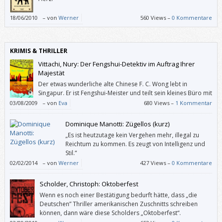
18/06/2010
–
von
Werner
560 Views –
0 Kommentare
KRIMIS & THRILLER
Vittachi, Nury: Der Fengshui-Detektiv im Auftrag Ihrer
Majestät
Der etwas wunderliche alte Chinese F. C. Wong lebt in
Singapur. Er ist Fengshui-Meister und teilt sein kleines Büro mit
seiner eigensinnigen jungen Assistentin Joyce und seiner
03/08/2009
–
von
Eva
680 Views –
1 Kommentar
ausschließlich an Nagelpflege interessierten Sekretärin Winnie, die ihm
beide überaus auf die Nerven gehen. Da sein Fengshui-Können auch die
Dominique Manotti: Zügellos (kurz)
Reinigung der Atmosphäre nach einem Verbrechen umfasst, passiert es
„Es ist heutzutage kein Vergehen mehr, illegal zu
des Öfteren, dass Wong und Joyce diese Verbrechen auch gleich
Reichtum zu kommen. Es zeugt von Intelligenz und
aufklären
Stil.“
02/02/2014
–
von
Werner
427 Views –
0 Kommentare
Scholder, Christoph: Oktoberfest
Wenn es noch einer Bestätigung bedurft hätte, dass „die
Deutschen” Thriller amerikanischen Zuschnitts schreiben
können, dann wäre diese Scholders „Oktoberfest“.