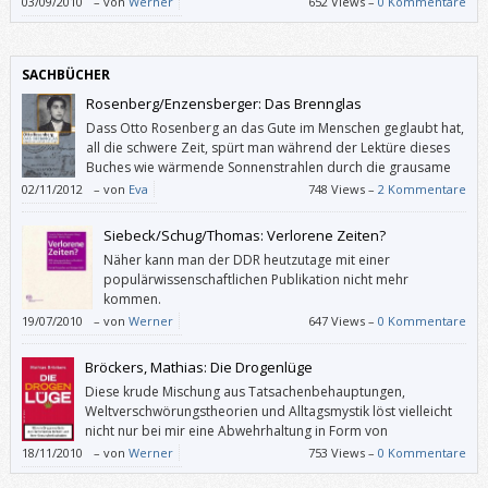
03/09/2010
–
von
Werner
652 Views –
0 Kommentare
SACHBÜCHER
Rosenberg/Enzensberger: Das Brennglas
Dass Otto Rosenberg an das Gute im Menschen geglaubt hat,
all die schwere Zeit, spürt man während der Lektüre dieses
Buches wie wärmende Sonnenstrahlen durch die grausame
Kälte all der geschilderten Ereignisse hindurch. Das mag jetzt
02/11/2012
–
von
Eva
748 Views –
2 Kommentare
pathetisch klingen: Im Gegensatz dazu hat das Buch gar nichts
Pathetisches an sich. Es ist schlicht die Wahrheit, von einem Menschen
Siebeck/Schug/Thomas: Verlorene Zeiten?
erzählt, der größer war als alle, die ihn klein machen wollten.
Näher kann man der DDR heutzutage mit einer
populärwissenschaftlichen Publikation nicht mehr
kommen.
19/07/2010
–
von
Werner
647 Views –
0 Kommentare
Bröckers, Mathias: Die Drogenlüge
Diese krude Mischung aus Tatsachenbehauptungen,
Weltverschwörungstheorien und Alltagsmystik löst vielleicht
nicht nur bei mir eine Abwehrhaltung in Form von
Kopfschütteln aus.
18/11/2010
–
von
Werner
753 Views –
0 Kommentare