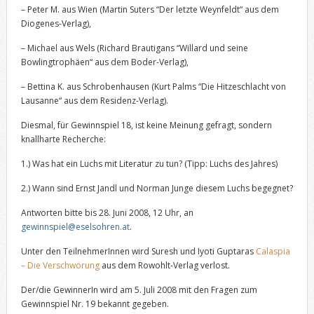
– Peter M. aus Wien (Martin Suters “Der letzte Weynfeldt“ aus dem
Diogenes-Verlag),
– Michael aus Wels (Richard Brautigans “Willard und seine
Bowlingtrophäen“ aus dem Boder-Verlag),
– Bettina K. aus Schrobenhausen (Kurt Palms “Die Hitzeschlacht von
Lausanne“ aus dem Residenz-Verlag).
Diesmal, für Gewinnspiel 18, ist keine Meinung gefragt, sondern
knallharte Recherche:
1.) Was hat ein Luchs mit Literatur zu tun? (Tipp: Luchs des Jahres)
2.) Wann sind Ernst Jandl und Norman Junge diesem Luchs begegnet?
Antworten bitte bis 28. Juni 2008, 12 Uhr, an
gewinnspiel@eselsohren.at
.
Unter den TeilnehmerInnen wird Suresh und Iyoti Guptaras
Calaspia
– Die Verschwörung
aus dem Rowohlt-Verlag verlost.
Der/die GewinnerIn wird am 5. Juli 2008 mit den Fragen zum
Gewinnspiel Nr. 19 bekannt gegeben.