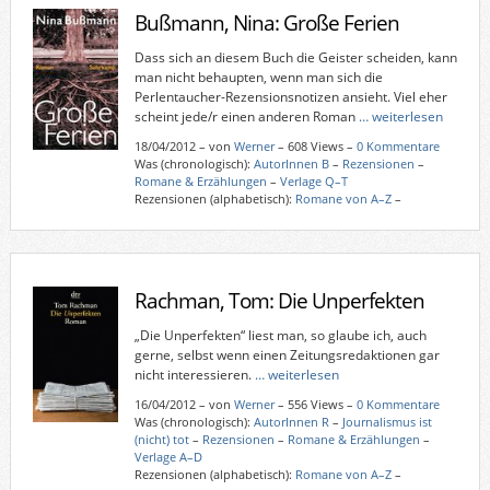
Bußmann, Nina: Große Ferien
Dass sich an diesem Buch die Geister scheiden, kann
man nicht behaupten, wenn man sich die
Perlentaucher-Rezensionsnotizen ansieht. Viel eher
scheint jede/r einen anderen Roman
… weiterlesen
18/04/2012
–
von
Werner
– 608 Views –
0 Kommentare
Was (chronologisch):
AutorInnen B
–
Rezensionen
–
Romane & Erzählungen
–
Verlage Q–T
Rezensionen (alphabetisch):
Romane von A–Z
–
Rachman, Tom: Die Unperfekten
„Die Unperfekten“ liest man, so glaube ich, auch
gerne, selbst wenn einen Zeitungsredaktionen gar
nicht interessieren.
… weiterlesen
16/04/2012
–
von
Werner
– 556 Views –
0 Kommentare
Was (chronologisch):
AutorInnen R
–
Journalismus ist
(nicht) tot
–
Rezensionen
–
Romane & Erzählungen
–
Verlage A–D
Rezensionen (alphabetisch):
Romane von A–Z
–