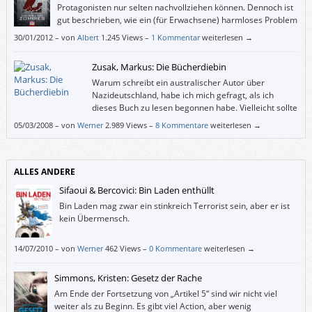
Protagonisten nur selten nachvollziehen können. Dennoch ist
gut beschrieben, wie ein (für Erwachsene) harmloses Problem
durch Gruppendruck, Tabletten, Angst vor Eltern und
30/01/2012
–
von
Albert
1.245 Views –
1 Kommentar
weiterlesen →
Geheimnistuerei zur Katastrophe heranwächst.
Zusak, Markus: Die Bücherdiebin
Warum schreibt ein australischer Autor über
Nazideutschland, habe ich mich gefragt, als ich
dieses Buch zu lesen begonnen habe. Vielleicht sollte
man also wissen, dass Markus Zusaks Mutter aus
05/03/2008
–
von
Werner
2.989 Views –
8 Kommentare
weiterlesen →
Deutschland und sein Vater aus Österreich stammen und dass ihm seine
Eltern über die Bombenangriffe auf München und die Judenverfolgung im
Zweiten Weltkrieg erzählt haben.
ALLES ANDERE
Sifaoui & Bercovici: Bin Laden enthüllt
Bin Laden mag zwar ein stinkreich Terrorist sein, aber er ist
kein Übermensch.
14/07/2010
–
von
Werner
462 Views –
0 Kommentare
weiterlesen →
Simmons, Kristen: Gesetz der Rache
Am Ende der Fortsetzung von „Artikel 5“ sind wir nicht viel
weiter als zu Beginn. Es gibt viel Action, aber wenig