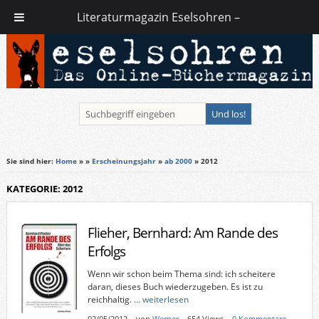
Literaturmagazin Eselsohren –
Sie sind hier:
Home
»
»
Erscheinungsjahr
»
ab 2000
» 2012
KATEGORIE: 2012
Flieher, Bernhard: Am Rande des
Erfolgs
Wenn wir schon beim Thema sind: ich scheitere
daran, dieses Buch wiederzugeben. Es ist zu
reichhaltig.
… weiterlesen
02/05/2012
–
von
Werner
– 654 Views –
0 Kommentare