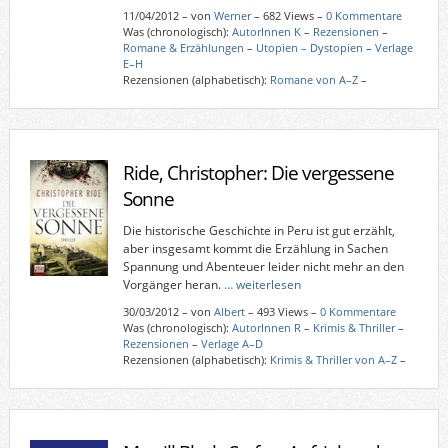
11/04/2012
–
von
Werner
– 682 Views –
0 Kommentare
Was (chronologisch):
AutorInnen K
–
Rezensionen
–
Romane & Erzählungen
–
Utopien – Dystopien
–
Verlage
E–H
Rezensionen (alphabetisch):
Romane von A–Z
–
Ride, Christopher: Die vergessene
Sonne
Die historische Geschichte in Peru ist gut erzählt,
aber insgesamt kommt die Erzählung in Sachen
Spannung und Abenteuer leider nicht mehr an den
Vorgänger heran.
… weiterlesen
30/03/2012
–
von
Albert
– 493 Views –
0 Kommentare
Was (chronologisch):
AutorInnen R
–
Krimis & Thriller
–
Rezensionen
–
Verlage A–D
Rezensionen (alphabetisch):
Krimis & Thriller von A–Z
–