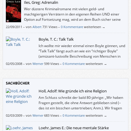
Iles, Greg: Adrenalin
Wer düstere Kriminalromane mit vielen geld- und
machtgierigen Verrätern in den eigenen Reihen UND einer
Option auf Fortsetzung mag, wird an dem Buch sicher seine
Freunde haben.
22/09/2011
–
von
Albert
731 Views –
0 Kommentare
weiterlesen →
Boyle, T. C.: Talk Talk
Ich wollte mir wieder einmal einen Boyle gönnen, und
“Talk Talk” fängt auch an wie ein “richtiger Boyle”
(amüsant-lustvolle Beschreibung von Menschen in
Extremsituationen), doch bald hatte ich mich dabei
02/05/2008
–
von
Werner
599 Views –
0 Kommentare
weiterlesen →
ertappt, Absätze zu überfliegen, und schließlich wurde mir sogar leicht
langweilig.
SACHBÜCHER
Holl, Adolf: Wie gründe ich eine Religion
Am Schluss schreibt der bald 80-jährige: „Wir haben
Fragen gestellt, die ohne Antwort geblieben sind (–
das ist ein bisschen untertrieben; Anm.). Wir fragen
weiter.“
02/03/2009
–
von
Werner
683 Views –
0 Kommentare
weiterlesen →
Loehr, James E.: Die neue mentale Stärke