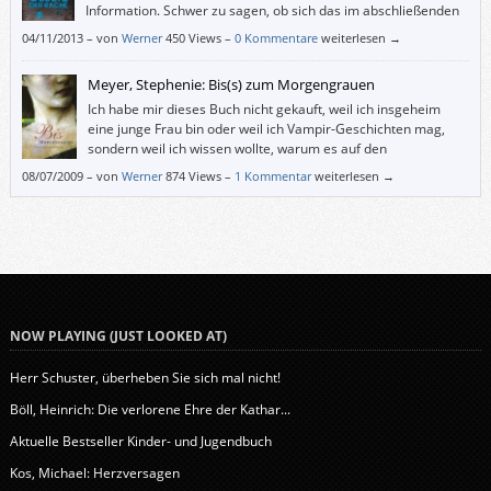
Information. Schwer zu sagen, ob sich das im abschließenden
Band der Ember-Trilogie ändern wird. Leider hat mich „Gesetz
04/11/2013
–
von
Werner
450 Views –
0 Kommentare
weiterlesen →
der Rache“ nicht wirklich neugierig auf die Fortsetzung gemacht.
Meyer, Stephenie: Bis(s) zum Morgengrauen
Ich habe mir dieses Buch nicht gekauft, weil ich insgeheim
eine junge Frau bin oder weil ich Vampir-Geschichten mag,
sondern weil ich wissen wollte, warum es auf den
Bestsellerlisten ganz oben steht. Und ich habe es mit
08/07/2009
–
von
Werner
874 Views –
1 Kommentar
weiterlesen →
Begeisterung verschlungen.
NOW PLAYING (JUST LOOKED AT)
Herr Schuster, überheben Sie sich mal nicht!
Böll, Heinrich: Die verlorene Ehre der Kathar...
Aktuelle Bestseller Kinder- und Jugendbuch
Kos, Michael: Herzversagen