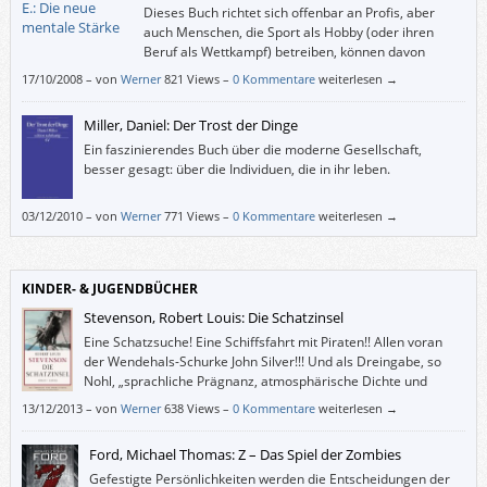
Dieses Buch richtet sich offenbar an Profis, aber
auch Menschen, die Sport als Hobby (oder ihren
Beruf als Wettkampf) betreiben, können davon
profitieren.
17/10/2008
–
von
Werner
821 Views –
0 Kommentare
weiterlesen →
Miller, Daniel: Der Trost der Dinge
Ein faszinierendes Buch über die moderne Gesellschaft,
besser gesagt: über die Individuen, die in ihr leben.
03/12/2010
–
von
Werner
771 Views –
0 Kommentare
weiterlesen →
KINDER- & JUGENDBÜCHER
Stevenson, Robert Louis: Die Schatzinsel
Eine Schatzsuche! Eine Schiffsfahrt mit Piraten!! Allen voran
der Wendehals-Schurke John Silver!!! Und als Dreingabe, so
Nohl, „sprachliche Prägnanz, atmosphärische Dichte und
lebendige Charakterisierung”. Braucht das Leserherz mehr?
13/12/2013
–
von
Werner
638 Views –
0 Kommentare
weiterlesen →
Ford, Michael Thomas: Z – Das Spiel der Zombies
Gefestigte Persönlichkeiten werden die Entscheidungen der