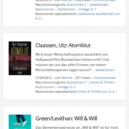
Was (chronologisch):
AutorInnen F
–
Gesellschaft
–
Rezensionen
–
Sachbücher
–
Verlage Q–T
Rezensionen (alphabetisch):
Sachbücher Gesellschaft von
A–Z
–
Claassen, Utz: Atomblut
Wird unser Wirtschaftssystem tatsächlich von
Hollywood-Film-Bösewichten beherrscht? Und
müssen wir uns das allen Ernstes von einem
Wirtschaftsexperten sagen lassen?
… weiterlesen
27/04/2012
–
von
Werner
– 671 Views –
0 Kommentare
Was (chronologisch):
AutorInnen C
–
Krimis & Thriller
–
Rezensionen
–
Verlage U–Z
Rezensionen (alphabetisch):
Krimis & Thriller von A–Z
–
Green/Levithan: Will & Will
Das Bemerkenswerteste an „Will & Will“ ist für mich,