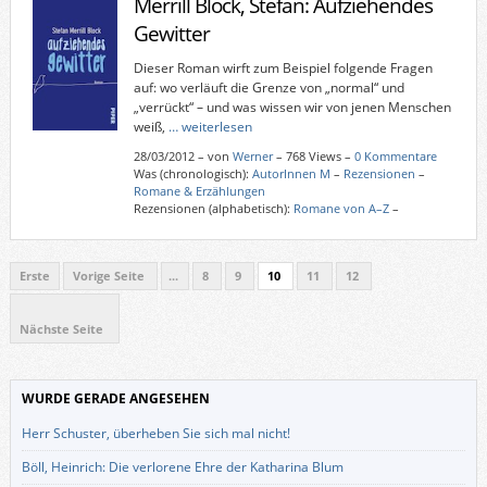
Merrill Block, Stefan: Aufziehendes
Gewitter
Dieser Roman wirft zum Beispiel folgende Fragen
auf: wo verläuft die Grenze von „normal“ und
„verrückt“ – und was wissen wir von jenen Menschen
weiß,
… weiterlesen
28/03/2012
–
von
Werner
– 768 Views –
0 Kommentare
Was (chronologisch):
AutorInnen M
–
Rezensionen
–
Romane & Erzählungen
Rezensionen (alphabetisch):
Romane von A–Z
–
Erste
Vorige Seite
...
8
9
10
11
12
Nächste Seite
WURDE GERADE ANGESEHEN
Herr Schuster, überheben Sie sich mal nicht!
Böll, Heinrich: Die verlorene Ehre der Katharina Blum