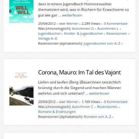
dass in einem Jugendbuch Homosexualität
thematisiert wird, was in Büchern für Erwachsene so
gut wie gar
… weiterlesen
25/04/2012
–
von
Werner
– 2.289 Views –
0 Kommentare
Was (chronologisch):
AutorInnen G
–
AutorInnen L
–
Jugendbücher
–
Kinder- & Jugendbücher
–
Rezensionen
–
Verlage A–D
Rezensionen (alphabetisch):
Jugendbücher von A–Z
–
Corona, Mauro: Im Tal des Vajont
Liefen und laufen (Berg-)Bäuerinnen tatsächlich
brünstig durch die Gegend und machen Männer
wehrlos und sich untertan?
… weiterlesen
20/04/2012
–
von
Werner
– 1.169 Views –
0 Kommentare
Was (chronologisch):
AutorInnen C
–
Rezensionen
–
Romane & Erzählungen
Rezensionen (alphabetisch):
Romane von A–Z
–