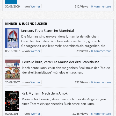
30/09/2009
–
von
Werner
512 Views –
0 Kommentare
KINDER- & JUGENDBÜCHER
Jansson, Tove: Sturm im Mumintal
Die Mumins sind unkoventionell, man ist den üblichen
Geschlechterrollen nicht besonders verhaftet, gibt sich
Geborgenheit und lebt mehr anarchisch als bürgerlich, die
Erwachsenen sind auch kindlich und die Kinder zum Teil sehr
08/11/2007
–
von
Werner
579 Views –
0 Kommentare
erwachsen, und es bereitet Jung wie Alt großes Vergnügen, in diese Welt
einzutauchen, welche die finnlandschwedische Malerin und
Ferra-Mikura, Vera: Die Mäuse der drei Stanisläuse
Schriftstellerin Tove Jansson ab 1945 geschaffen hat.
Noch heute kann ich in den magischen Realismus der “Mäuse
der drei Stanisläuse” mühelos eintauchen.
20/09/2007
–
von
Werner
732 Views –
0 Kommentare
Keil, Myriam: Nach dem Amok
Myriam Keil beweist, dass man auch über die Angehörigen
eines Täters ein spannendes Buch schreiben kann.
02/05/2011
–
von
Werner
2.246 Views –
5 Kommentare