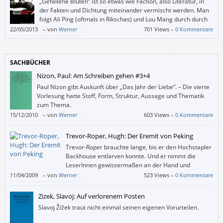
„Gefallene Blüten“ ist so etwas wie Faction, also Literatur, in
der Fakten und Dichtung miteinander vermischt werden. Man
folgt Ali Ping (oftmals in Rikschas) und Lou Mang durch durch
alle Bevölkerungsschichten des historischen Shanghai – in
22/05/2013
–
von
Werner
701 Views –
0 Kommentare
einem durchaus humorvoll geschriebenen Roman, der eine Art
Detektivgeschichte mit einer Gangsterballade gekonnt verbindet.
SACHBÜCHER
Nizon, Paul: Am Schreiben gehen #3+4
Paul Nizon gibt Auskunft über „Das Jahr der Liebe“. – Die vierte
Vorlesung hatte Stoff, Form, Struktur, Aussage und Thematik
zum Thema.
15/12/2010
–
von
Werner
603 Views –
0 Kommentare
Trevor-Roper, Hugh: Der Eremit von Peking
Trevor-Roper brauchte lange, bis er den Hochstapler
Backhouse entlarven konnte. Und er nimmt die
LeserInnen gewissermaßen an der Hand und
präsentiert ihnen erst einmal die glänzende
11/04/2009
–
von
Werner
523 Views –
0 Kommentare
öffentliche Figur Backhouse. Dann kratzt er Lebensphase für
Lebensphase den Lack ab, bis von dem anfangs imposanten Menschen
Zizek, Slavoj: Auf verlorenem Posten
nur noch ein erbärmlicher Rest übrig bleibt.
Slavoj Žižek traut nicht einmal seinen eigenen Vorurteilen.