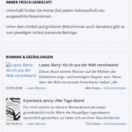
IMMER FRISCH GEMISCHT!
Unterhalb finden Sie immer (bei jedem Seitenaufruf) neu
ausgewählte Rezensionen.
Unter dem Artikel (auf größeren Bildschirmen auch daneben) gibt es
zum jeweiligen Artikel passende Beiträge.
ROMANE & ERZÄHLUNGEN
Lopez, Barry: Als ich aus der Welt verschwand
Dieses Buch könnte Wasser auf die Mühlen der
Globalisierungs- und sonstigen Gegner sein. Neun
über die Welt verstreute Amerikaner haben „die
Unverfrorenheit der Firmenkonglomerate, die
07/05/2008
–
von
Werner
466 Views –
0 Kommentare
geheimen Absprachen zwischen Regierung und Wirtschaft oder die
Feigheit der Nachrichtensprecher“ nicht mehr ausgehalten und üben eine
Erpenbeck, Jenny: Aller Tage Abend
Art von sanftem Widerstand aus.
Für mich stimmt an diesem Romankonstrukt etwas
grundsätzlich nicht: Wäre die Hauptfigur irgendwann
tatsächlich gestorben, es hätte sich an ihrer Geschichte bis
dahin nichts geändert. Wozu also muss sie dauernd das
05/10/2012
–
von
Werner
716 Views –
0 Kommentare
Zeitliche segnen? Einzig, damit die Autorin deren Leben nicht