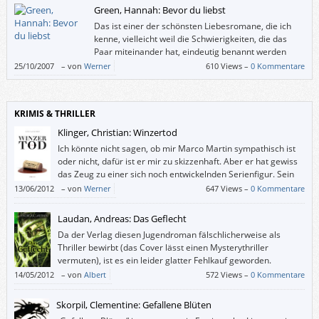
geradeheraus zu erzählen braucht?
Green, Hannah: Bevor du liebst
Das ist einer der schönsten Liebesromane, die ich
kenne, vielleicht weil die Schwierigkeiten, die das
Paar miteinander hat, eindeutig benannt werden
(können). Darüber hinaus nimmt uns Hannah Green
25/10/2007
–
von
Werner
610 Views –
0 Kommentare
in “Of Such Small Differences” (Originaltitel) in die Welt der Taubblinden
mit, ohne sentimental zu werden.
KRIMIS & THRILLER
Klinger, Christian: Winzertod
Ich könnte nicht sagen, ob mir Marco Martin sympathisch ist
oder nicht, dafür ist er mir zu skizzenhaft. Aber er hat gewiss
das Zeug zu einer sich noch entwickelnden Serienfigur. Sein
erster großer Fall gemahnt an beschaulich-britische (oder
13/06/2012
–
von
Werner
647 Views –
0 Kommentare
gemütlich-wienerische) Whodunits.
Laudan, Andreas: Das Geflecht
Da der Verlag diesen Jugendroman fälschlicherweise als
Thriller bewirbt (das Cover lässt einen Mysterythriller
vermuten), ist es ein leider glatter Fehlkauf geworden.
14/05/2012
–
von
Albert
572 Views –
0 Kommentare
Skorpil, Clementine: Gefallene Blüten