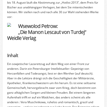
bis 18. August läuft die Abstimmung zur „Hotlist 2013“, dem Preis für
Bücher aus unabhängigen Verlagen, bei dem Sie mitentscheiden
können. Wir stellen nach und nach alle 30 zur Wahl stehenden Werke
vor:
Wsewolod Petrow:
„Die Manon Lescaut von Turdej“
Weidle Verlag
Inhalt
Ein sowjetischer Lazarettzug auf dem Weg von einer Front zur
anderen. Darin ein Petersburger Intellektueller: Gepeinigt von
Herzanfällen und Todesangst, liest er den Werther (auf deutsch).
Aber in die Lektüre drängt sich die Geschäftigkeit der Militärärzte,
Apotheker, Krankenschwestern um ihn herum. Es ist eine seltsame
Gemeinschaft, hervorgebracht zwar vom Krieg, doch bestimmt von
ganz alltäglichen Sorgen und kleinen Freuden. Bei einem längeren
Aufenthalt trifft er auf ein Mädchen, das anders scheint als alle
anderen : Vera Muschnikowa, ruhelos und romantisch, grazil und
ungestüm – und sie ist jederzeit zur Liebe bereit. Der Feingeist erliegt