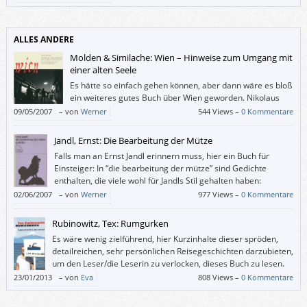
ALLES ANDERE
Molden & Similache: Wien – Hinweise zum Umgang mit
einer alten Seele
Es hätte so einfach gehen können, aber dann wäre es bloß
ein weiteres gutes Buch über Wien geworden. Nikolaus
Similache hatte die Fotos, Ernst Molden die Texte, und
09/05/2007
–
von
Werner
544 Views –
0 Kommentare
Martina Schmidt wollte das Buch verlegen.
Jandl, Ernst: Die Bearbeitung der Mütze
Falls man an Ernst Jandl erinnern muss, hier ein Buch für
Einsteiger: In “die bearbeitung der mütze” sind Gedichte
enthalten, die viele wohl für Jandls Stil gehalten haben:
verdrehte Sprache (“von zeiten”), witzig (“das fanatische
02/06/2007
–
von
Werner
977 Views –
0 Kommentare
orchester”), manchmal obszön (“von frauen”).
Rubinowitz, Tex: Rumgurken
Es wäre wenig zielführend, hier Kurzinhalte dieser spröden,
detailreichen, sehr persönlichen Reisegeschichten darzubieten,
um den Leser/die Leserin zu verlocken, dieses Buch zu lesen.
Vielmehr möchte ich beschreiben, was es mit mir gemacht hat,
23/01/2013
–
von
Eva
808 Views –
0 Kommentare
das Buch: Ich habe ebenfalls angefangen, rumzugurken, auf meine Art
halt.