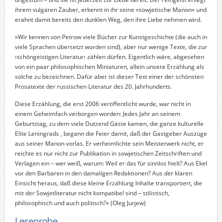
ihrem vulgären Zauber, erkennt in ihr seine »sowjetische Manon« und
erahnt damit bereits den dunklen Weg, den ihre Liebe nehmen wird.
»Wir kennen von Petrow viele Bücher zur Kunstgeschichte (die auch in
viele Sprachen übersetzt worden sind), aber nur wenige Texte, die zur
›schöngeistigen Literatur‹ zählen dürfen. Eigentlich wäre, abgesehen
von ein paar philosophischen Miniaturen, allein unsere Erzählung als
solche zu bezeichnen. Dafür aber ist dieser Text einer der schönsten
Prosatexte der russischen Literatur des 20. Jahrhunderts.
Diese Erzählung, die erst 2006 veröffentlicht wurde, war nicht in
einem Geheimfach verborgen worden: Jedes Jahr an seinem
Geburtstag, zu dem viele Dutzend Gäste kamen, die ganze kulturelle
Elite Leningrads , begann die Feier damit, daß der Gastgeber Auszüge
aus seiner Manon vorlas. Er verheimlichte sein Meisterwerk nicht, er
reichte es nur nicht zur Publikation in sowjetischen Zeitschriften und
Verlagen ein – wer weiß, warum: Weil er das für sinnlos hielt? Aus Ekel
vor den Barbaren in den damaligen Redaktionen? Aus der klaren
Einsicht heraus, daß diese kleine Erzählung Inhalte transportiert, die
mit der Sowjetliteratur nicht kompatibel sind – stilistisch,
philosophisch und auch politisch?« (Oleg Jurjew)
Leseprobe