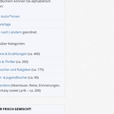
Büchern können Sie alphabetisch
n:
r
Autor*innen
Verlage
e
nach Ländern
geordnet.
über Kategorien:
ne & Erzählungen
(ca. 460)
 & Thriller
(ca. 200)
bücher und Ratgeber
(ca. 175)
r- & Jugendbücher
(ca. 90)
 andere
(Abenteuer, Reise, Erinnerungen,
antasy sowie Lyrik – ca. 200)
R FRISCH GEMISCHT!