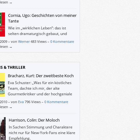
etwas ratlos zurückgelassen.
rlesen →
Cornia, Ugo: Geschichten von meiner
Tante
Wie im „wirklichen Leben“: das ist
selten dramaturgisch gebaut, und
Schlusspointen gibt‘s auch so gut wie
/2009
–
von
Werner
483 Views –
0 Kommentare
rlesen →
IS & THRILLER
Bracharz, Kurt: Der zweitbeste Koch
Eva Schuster: „Was für ein köstliches
Team, dachte ich mir, der alte
Gourmetkritiker und der hochgeniale
Teenager. – Der Roman geht dann aber
/2010
–
von
Eva
796 Views –
0 Kommentare
anders weiter. Leider.“
rlesen →
Harrison, Colin: Der Moloch
In Sachen Stimmung und Charaktere
nicht nur für New-York-Fans eine klare
Empfehlung.