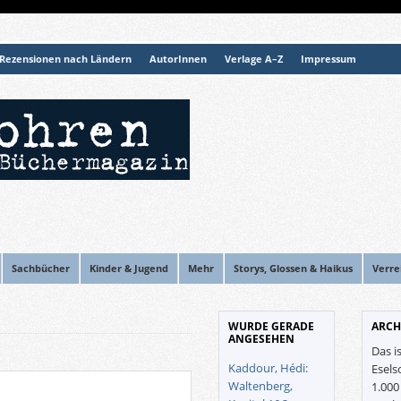
Rezensionen nach Ländern
AutorInnen
Verlage A–Z
Impressum
Sachbücher
Kinder & Jugend
Mehr
Storys, Glossen & Haikus
Verre
WURDE GERADE
ARCH
ANGESEHEN
Das i
Kaddour, Hédi:
Esels
Waltenberg,
1.00