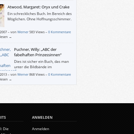
Atwood, Margaret: Oryx und Crake
Ein schreckliches Buch. Im Bereich des
Möglichen. Ohne Hoffnungsschimmer.
/2007
–
von
Werner
583 Views –
0 Kommentare
rlesen →
Puchner, Willy: „ABC der
fabelhaften Prinzessinnen“
Dies ist sicher ein Buch, das man
unter die Bildbände im
Wohnzimmer einreihen und immer
/2013
–
von
Werner
868 Views –
0 Kommentare
r hervorholen wird. Kinder werden es später
rlesen →
 Kindern zeigen und immer noch selbst eine
e daran haben.
ITS
ANMELDEN
l: Die
Anmelden