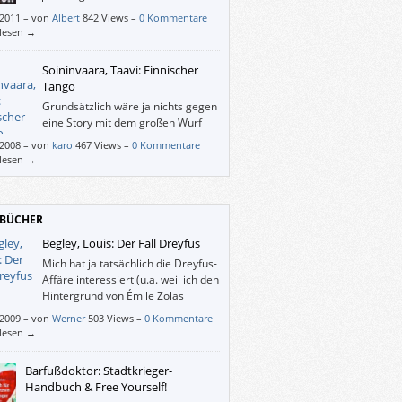
/2011
–
von
Albert
842 Views –
0 Kommentare
rlesen →
Soininvaara, Taavi: Finnischer
Tango
Grundsätzlich wäre ja nichts gegen
eine Story mit dem großen Wurf
einer weltumspannenden
/2008
–
von
karo
467 Views –
0 Kommentare
schurkenorganisation zu sagen.
rlesen →
BÜCHER
Begley, Louis: Der Fall Dreyfus
Mich hat ja tatsächlich die Dreyfus-
Affäre interessiert (u.a. weil ich den
Hintergrund von Émile Zolas
„J’accuse…!“ in Erfahrung bringen
/2009
–
von
Werner
503 Views –
0 Kommentare
), so genau allerdings auch wieder nicht.
rlesen →
ag es da jenen ergehen, die „bloß“ vom
gwort Guantánamo angelockt worden sind?
Barfußdoktor: Stadtkrieger-
Handbuch & Free Yourself!