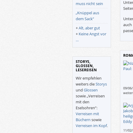
Unter
muss nicht sein
Seite
„Knüppel aus
dem Sack“
Unter
auch 
+
Alt, aber gut
passe
+
Keine Angst vor
…
ROMA
STORYS,
GLOSSEN,
LESEREISEN
Wir empfehlen
weiters die
Storys
09/06
und
Glossen
komme
weite
sowie „Verreisen
Nizons
mit den
funkti
einma
Eselsohren“:
Verreisen mit
Büchern
sowie
Verreisen im Kopf
.
11/02