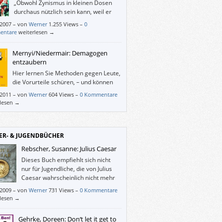
„Obwohl Zynismus in kleinen Dosen
durchaus nützlich sein kann, weil er
Ihrem Repertoire an Ausdrucksformen
/2007
–
von
Werner
1.255 Views –
0
eichte Schärfe verleiht (ohne ihn würden die
entare
weiterlesen →
en von uns unauasstehliche Langweiler mit
n Kuhaugen sein), ist er doch, wie Kokain,
Mernyi/Niedermair: Demagogen
gefährliche Droge.“
entzaubern
Hier lernen Sie Methoden gegen Leute,
die Vorurteile schüren, – und können
nebenbei auch ihre allgemeine
/2011
–
von
Werner
604 Views –
0 Kommentare
ächskultur überprüfen.
rlesen →
ER- & JUGENDBÜCHER
Rebscher, Susanne: Julius Caesar
Dieses Buch empfiehlt sich nicht
nur für Jugendliche, die von Julius
Caesar wahrscheinlich nicht mehr
wissen, als dass die Römer spinnen.
/2009
–
von
Werner
731 Views –
0 Kommentare
rlesen →
Gehrke, Doreen: Don‘t let it get to