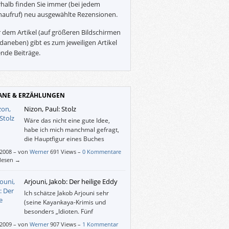
halb finden Sie immer (bei jedem
naufruf) neu ausgewählte Rezensionen.
 dem Artikel (auf größeren Bildschirmen
daneben) gibt es zum jeweiligen Artikel
nde Beiträge.
NE & ERZÄHLUNGEN
Nizon, Paul: Stolz
Wäre das nicht eine gute Idee,
habe ich mich manchmal gefragt,
die Hauptfigur eines Buches
zufällig und unerwartet ums Leben
/2008
–
von
Werner
691 Views –
0 Kommentare
n zu lassen? – Jetzt, nach der Lektüre von
rlesen →
 “Stolz”, weiß ich, dass das nicht wirklich
oniert. Und hier stirbt die Titelfigur nicht
Arjouni, Jakob: Der heilige Eddy
l völlig überraschend.
Ich schätze Jakob Arjouni sehr
(seine Kayankaya-Krimis und
besonders „Idioten. Fünf
Märchen“), aber dieses Buch hat
/2009
–
von
Werner
907 Views –
1 Kommentar