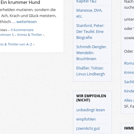
Kapitel 1&2
Nach 
: Ein krummer Hund
suche
perhelden mutieren, sondern die
Manesse, DVA,
t Ach, Krach und Glück meistern,
etc.
unte
thisch.
… weiterlesen
Stanford, Peter:
oder
Views –
0 Kommentare
Der Teufel. Eine
orInnen S
–
Krimis & Thriller
–
Biografie
sowi
mis & Thriller von A–Z
–
Schmidt-Dengler,
Oder 
Wendelin:
Bruchlinien
Roma
Elsäßer, Tobias:
Krimis
Linus Lindbergh
Sach
Kinde
WIR EMPFEHLEN
(NICHT)
Alles
SF, F
unbedingt lesen
empfohlen
(ziemlich) gut
IMME