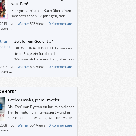
you, Ben!
Ein sympathisches Buch über einen
sympathischen 17-Jährigen, der
unbedingt Musiker werden will. Es
/2013
–
von
Werner
503 Views –
0 Kommentare
in paar Debütroman-Mängel, die aber
rlesen →
amt nicht ins Gewicht fallen.
Zeit für ein Gedicht #1
DIE WEIHNACHTSKISTE Es packen
liebe Engelein für dich die
Weihnachtskiste ein. Da gibt es was
zu schauen! Doch leider guckt
/2007
–
von
Werner
609 Views –
0 Kommentare
e der gute alte Mond herein und dem ist
rlesen →
zu trauen. Da fürchten sich die Engelein er
ert’s aus, und tun im Nu die Weihnachtskiste
r zu. Wie schade! (Aus Die Himmelsküche
a […]
S ANDERE
Twelve Hawks, John: Traveler
Als “Fan” von Dystopien hat mich dieser
Thriller natürlich interessiert – und er
ist ziemlich hinterhältig, weil der Autor
die Gegenwart mit ihren technischen
/2008
–
von
Werner
504 Views –
0 Kommentare
chkeiten als Matrix für die Beschreibung
rlesen →
 total überwachten Gesellschaft benutzt.