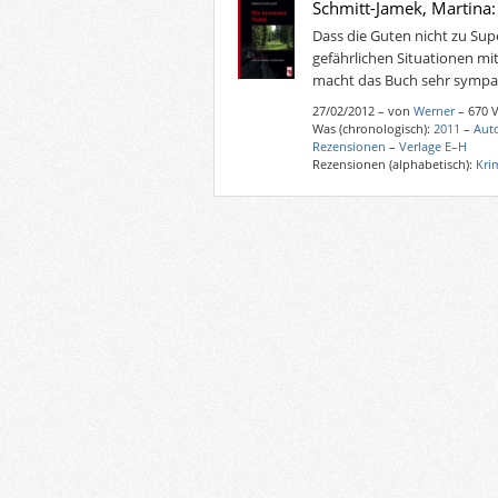
Schmitt-Jamek, Martina
Dass die Guten nicht zu Su
gefährlichen Situationen mi
macht das Buch sehr sympa
27/02/2012
–
von
Werner
– 670 
Was (chronologisch):
2011
–
Aut
Rezensionen
–
Verlage E–H
Rezensionen (alphabetisch):
Kri