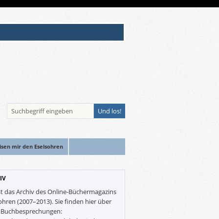
isen mir den Eselsohren
IV
st das Archiv des Online-Büchermagazins
ohren (2007–2013). Sie finden hier über
0 Buchbesprechungen: