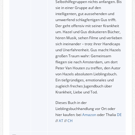
Selbsthilfegruppen nichts anfangen. Bis
sie in einer Gruppe auf den
intelligenten, gut aussehenden und
umwerfend schlagfertigen Gus trifft.
Der geht offensiv mit seiner Krankheit
um. Hazel und Gus diskutieren Bücher,
hören Musik, sehen Filme und verlieben
sich ineinander – trotz ihrer Handicaps
und Unerfahrenheit. Gus macht Hazels
großen Traum wahr: Gemeinsam
fliegen sie nach Amsterdam, um dort
Peter Van Houten zu treffen, den Autor
von Hazels absolutem Lieblingsbuch.
Ein tiefgründiges, emotionales und
zugleich freches Jugendbuch über
Krankheit, Liebe und Tod.
Dieses Buch in der
Lieblingsbuchhandlung vor Ort oder
hier kaufen: bei
Amazon
oder Thalia
DE
//
AT
//
CH