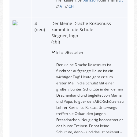
hier kaufen: bei
Amazon
oder Thalia
DE
//
AT
//
CH
4
Der kleine Drache Kokosnuss
(neu)
kommt in die Schule
Siegner, Ingo
(cbj)
Inhalt/Bestellen
Der kleine Drache Kokosnuss ist
furchtbar aufgeregt: Heute ist ein
wichtiger Tag! Heute geht er zum
ersten Mal in die Schule! Mit einer
großen, bunten Schultüte in der kleinen
Drachenhand und begleitet von Mama
und Papa, folgt er den ABC-Schützen zu
Lehrer Kornelius Kaktus. Unterwegs
treffen sie Oskar, den jungen
Fressdrachen. Neugierig beobachtet er
das bunte Treiben. Er hat keine
Schultüte, denn – und das ist bekannt –