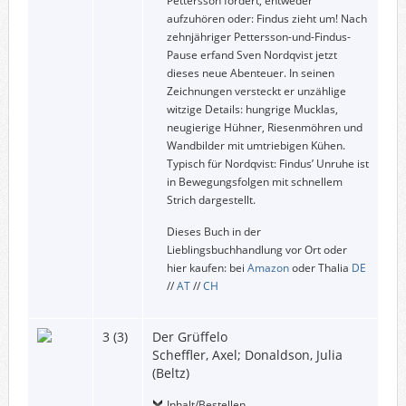
Pettersson fordert, entweder
aufzuhören oder: Findus zieht um! Nach
zehnjähriger Pettersson-und-Findus-
Pause erfand Sven Nordqvist jetzt
dieses neue Abenteuer. In seinen
Zeichnungen versteckt er unzählige
witzige Details: hungrige Mucklas,
neugierige Hühner, Riesenmöhren und
Wandbilder mit umtriebigen Kühen.
Typisch für Nordqvist: Findus’ Unruhe ist
in Bewegungsfolgen mit schnellem
Strich dargestellt.
Dieses Buch in der
Lieblingsbuchhandlung vor Ort oder
hier kaufen: bei
Amazon
oder Thalia
DE
//
AT
//
CH
3 (3)
Der Grüffelo
Scheffler, Axel; Donaldson, Julia
(Beltz)
Inhalt/Bestellen