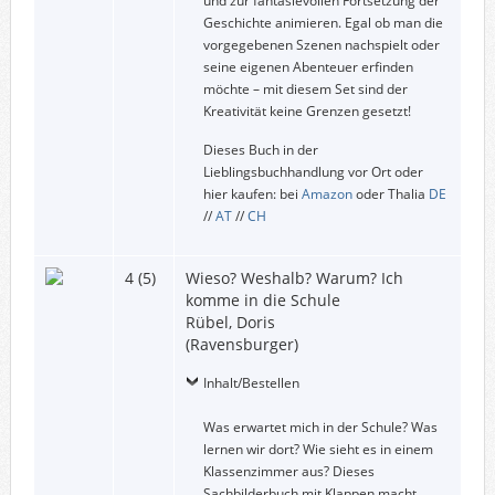
und zur fantasievollen Fortsetzung der
Geschichte animieren. Egal ob man die
vorgegebenen Szenen nachspielt oder
seine eigenen Abenteuer erfinden
möchte – mit diesem Set sind der
Kreativität keine Grenzen gesetzt!
Dieses Buch in der
Lieblingsbuchhandlung vor Ort oder
hier kaufen: bei
Amazon
oder Thalia
DE
//
AT
//
CH
4 (5)
Wieso? Weshalb? Warum? Ich
komme in die Schule
Rübel, Doris
(Ravensburger)
Inhalt/Bestellen
Was erwartet mich in der Schule? Was
lernen wir dort? Wie sieht es in einem
Klassenzimmer aus? Dieses
Sachbilderbuch mit Klappen macht