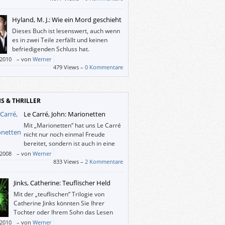
Hyland, M. J.: Wie ein Mord geschieht
Dieses Buch ist lesenswert, auch wenn
es in zwei Teile zerfällt und keinen
befriedigenden Schluss hat.
/2010
–
von
Werner
479 Views –
0 Kommentare
IS & THRILLER
Le Carré, John: Marionetten
Mit „Marionetten“ hat uns Le Carré
nicht nur noch einmal Freude
bereitet, sondern ist auch in eine
dritte Phase seiner Agententhriller
/2008
–
von
Werner
reten. Mit 77 Jahren.
833 Views –
2 Kommentare
Jinks, Catherine: Teuflischer Held
Mit der „teuflischen“ Trilogie von
Catherine Jinks könnten Sie Ihrer
Tochter oder Ihrem Sohn das Lesen
bestimmt schmackhaft machen.
/2010
–
von
Werner