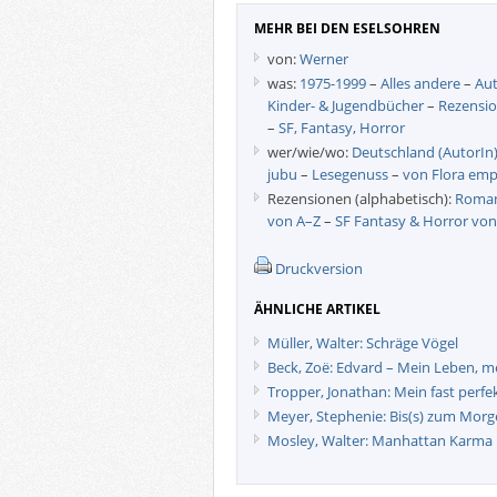
MEHR BEI DEN ESELSOHREN
von:
Werner
was:
1975-1999
–
Alles andere
–
Au
Kinder- & Jugendbücher
–
Rezensi
–
SF, Fantasy, Horror
wer/wie/wo:
Deutschland (AutorIn
jubu
–
Lesegenuss
–
von Flora emp
Rezensionen (alphabetisch):
Roman
von A–Z
–
SF Fantasy & Horror von
Druckversion
ÄHNLICHE ARTIKEL
Müller, Walter: Schräge Vögel
Beck, Zoë: Edvard – Mein Leben, 
Tropper, Jonathan: Mein fast perf
Meyer, Stephenie: Bis(s) zum Mor
Mosley, Walter: Manhattan Karma