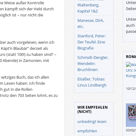
Unter
e Weise außer Kontrolle
Waltenberg,
Seite
ten kämpft sich der Held durch
Kapitel 1&2
glich ist – nur nicht die
Unter
Manesse, DVA,
auch 
etc.
passe
Stanford, Peter:
Der Teufel. Eine
lzer auch vorgelesen, wenn ich
Biografie
Käpt‘n Blaubär“ derzeit als
 (statt 100!) zu haben sind? –
ROMA
Schmidt-Dengler,
40 Abende) in Zamonien, mit
Wendelin:
Bruchlinien
 witziges Buch, das ich allen
Elsäßer, Tobias:
im Lesen haben. Ich finde
Linus Lindbergh
10/12
 gut in die Rollen
Corre
trotz den 703 Seiten lohnt, es zu
auch 
Droge
WIR EMPFEHLEN
(NICHT)
unbedingt lesen
03/02
empfohlen