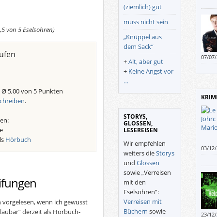
(ziemlich) gut
muss nicht sein
,5 von 5 Eselsohren)
„Knüppel aus
dem Sack“
ufen
07/07
+
Alt, aber gut
+
Keine Angst vor
…
 Ø 5,00 von 5 Punkten
KRIM
chreiben
.
STORYS,
en:
GLOSSEN,
e
LESEREISEN
ls
Hörbuch
Wir empfehlen
03/12
weiters die
Storys
einget
und
Glossen
sowie „Verreisen
ifungen
mit den
Eselsohren“:
Verreisen mit
h vorgelesen, wenn ich gewusst
Büchern
sowie
laubär“ derzeit als Hörbuch-
23/12