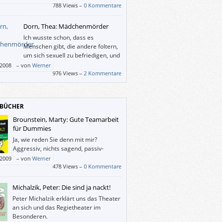
788 Views –
0 Kommentare
Dorn, Thea: Mädchenmörder
Ich wusste schon, dass es
Menschen gibt, die andere foltern,
um sich sexuell zu befriedigen, und
welche, die dabei mithelfen.
/2008
–
von
Werner
e schauen auch gern dabei zu. Ich nicht.
976 Views –
2 Kommentare
BÜCHER
Brounstein, Marty: Gute Teamarbeit
für Dummies
Ja, wie reden Sie denn mit mir?
Aggressiv, nichts sagend, passiv-
aggressiv oder produktiv?
/2009
–
von
Werner
478 Views –
0 Kommentare
Michalzik, Peter: Die sind ja nackt!
Peter Michalzik erklärt uns das Theater
an sich und das Regietheater im
Besonderen.