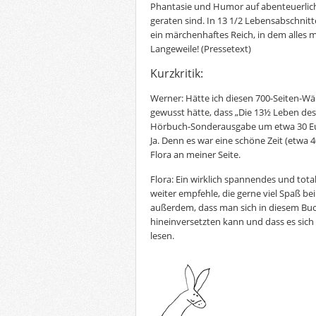
Phantasie und Humor auf abenteuerlich
geraten sind. In 13 1/2 Lebensabschnit
ein märchenhaftes Reich, in dem alles mö
Langeweile!
(Pressetext)
Kurzkritik:
Werner: Hätte ich diesen 700-Seiten-Wä
gewusst hätte, dass „Die 13½ Leben des 
Hörbuch-Sonderausgabe um etwa 30 Euro
Ja. Denn es war eine schöne Zeit (etwa 
Flora an meiner Seite.
Flora: Ein wirklich spannendes und total
weiter empfehle, die gerne viel Spaß be
außerdem, dass man sich in diesem Buch
hineinversetzten kann und dass es sich 
lesen.