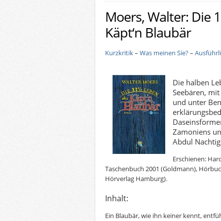
Moers, Walter: Die 
Käpt‘n Blaubär
Kurzkritik
–
Was meinen Sie?
–
Ausführl
Die halben Le
Seebären, mit 
und unter Ben
erklärungsbed
Daseinsform
Zamoniens un
Abdul Nachtiga
Erschienen: Hard
Taschenbuch 2001 (Goldmann), Hörbuch
Hörverlag Hamburg).
Inhalt:
Ein Blaubär, wie ihn keiner kennt, entfüh