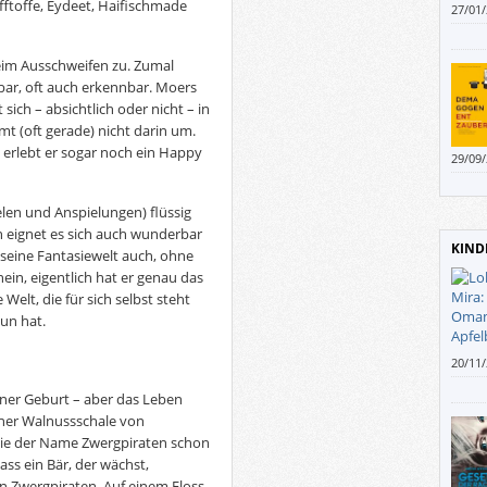
fftoffe, Eydeet, Haifischmade
27/01
im Ausschweifen zu. Zumal
bar, oft auch erkennbar. Moers
sich – absichtlich oder nicht – in
t (oft gerade) nicht darin um.
erlebt er sogar noch ein Happy
29/09
Gespr
elen und Anspielungen) flüssig
eignet es sich auch wunderbar
KIND
 seine Fantasiewelt auch, ohne
in, eigentlich hat er genau das
Welt, die für sich selbst steht
tun hat.
20/11
flitze
iner Geburt – aber das Leben
Andi 
einer Walnussschale von
Wie der Name Zwergpiraten schon
dass ein Bär, der wächst,
en Zwergpiraten. Auf einem Floss