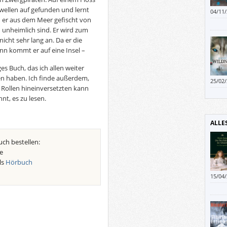
hwellen auf gefunden und lernt
04/11
 er aus dem Meer gefischt von
das i
änder
h unheimlich sind. Er wird zum
nicht 
nicht sehr lang an. Da er die
gemac
ann kommt er auf eine Insel –
es Buch, das ich allen weiter
en haben. Ich finde außerdem,
25/02
e Rollen hineinversetzten kann
nt, es zu lesen.
ALLE
uch bestellen:
e
ls
Hörbuch
15/04
zwar,
beschr