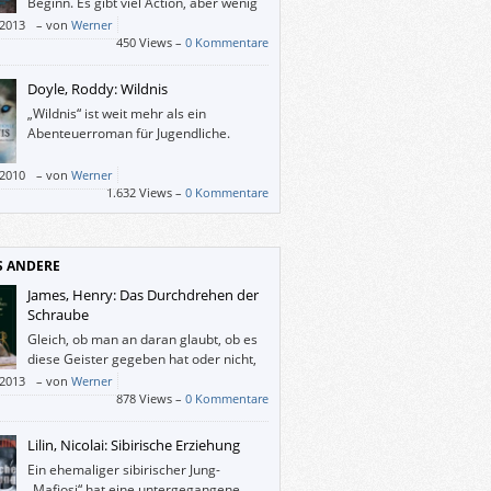
Beginn. Es gibt viel Action, aber wenig
Information. Schwer zu sagen, ob sich
/2013
–
von
Werner
m abschließenden Band der Ember-Trilogie
450 Views –
0 Kommentare
n wird. Leider hat mich „Gesetz der Rache“
wirklich neugierig auf die Fortsetzung
Doyle, Roddy: Wildnis
ht.
„Wildnis“ ist weit mehr als ein
Abenteuerroman für Jugendliche.
/2010
–
von
Werner
1.632 Views –
0 Kommentare
S ANDERE
James, Henry: Das Durchdrehen der
Schraube
Gleich, ob man an daran glaubt, ob es
diese Geister gegeben hat oder nicht,
man wird sich vor ihnen fürchten. Und
/2013
–
von
Werner
 weil Henry James ihre Untaten gar nicht
878 Views –
0 Kommentare
ieben hat. Man erschafft sie sich selbst.
Lilin, Nicolai: Sibirische Erziehung
Ein ehemaliger sibirischer Jung-
„Mafiosi“ hat eine untergegangene