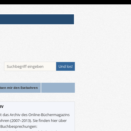
isen mir den Eselsohren
IV
st das Archiv des Online-Büchermagazins
ohren (2007–2013). Sie finden hier über
0 Buchbesprechungen: