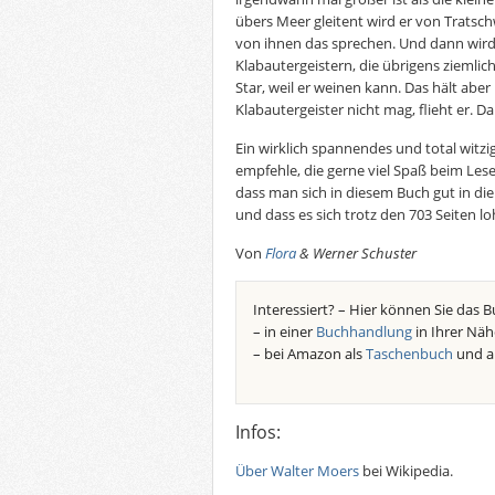
übers Meer gleitent wird er von Tratsc
von ihnen das sprechen. Und dann wird
Klabautergeistern, die übrigens ziemlic
Star, weil er weinen kann. Das hält aber 
Klabautergeister nicht mag, flieht er. D
Ein wirklich spannendes und total witzig
empfehle, die gerne viel Spaß beim Les
dass man sich in diesem Buch gut in di
und dass es sich trotz den 703 Seiten loh
Von
Flora
& Werner Schuster
Interessiert? – Hier können Sie das B
– in einer
Buchhandlung
in Ihrer Näh
– bei Amazon als
Taschenbuch
und a
Infos:
Über Walter Moers
bei Wikipedia.