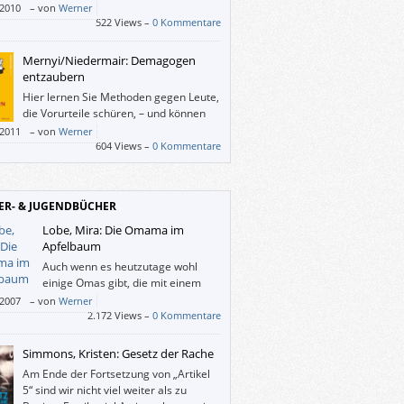
/2010
–
von
Werner
522 Views –
0 Kommentare
Mernyi/Niedermair: Demagogen
entzaubern
Hier lernen Sie Methoden gegen Leute,
die Vorurteile schüren, – und können
nebenbei auch ihre allgemeine
/2011
–
von
Werner
ächskultur überprüfen.
604 Views –
0 Kommentare
ER- & JUGENDBÜCHER
Lobe, Mira: Die Omama im
Apfelbaum
Auch wenn es heutzutage wohl
einige Omas gibt, die mit einem
Sportwagen durch die Gegend
/2007
–
von
Werner
n, so ist die Fantasie-Oma, die sich der kleine
2.172 Views –
0 Kommentare
erträumt, gewiss um einiges aufgeflippter.
Simmons, Kristen: Gesetz der Rache
Am Ende der Fortsetzung von „Artikel
5“ sind wir nicht viel weiter als zu