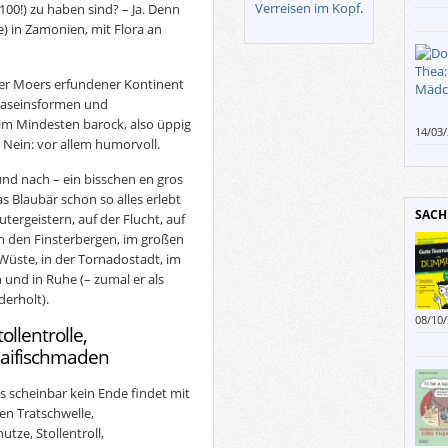
Verreisen im Kopf
.
00!) zu haben sind? – Ja. Denn
) in Zamonien, mit Flora an
er Moers erfundener Kontinent
Daseinsformen und
im Mindesten barock, also üppig
14/03
Nein: vor allem humorvoll.
Manch
 und nach – ein bisschen en gros
s Blaubär schon so alles erlebt
SACH
utergeistern, auf der Flucht, auf
in den Finsterbergen, im großen
Wüste, in der Tornadostadt, im
 und in Ruhe (– zumal er als
derholt).
08/10
ollentrolle,
Haifischmaden
s scheinbar kein Ende findet mit
en Tratschwelle,
utze, Stollentroll,