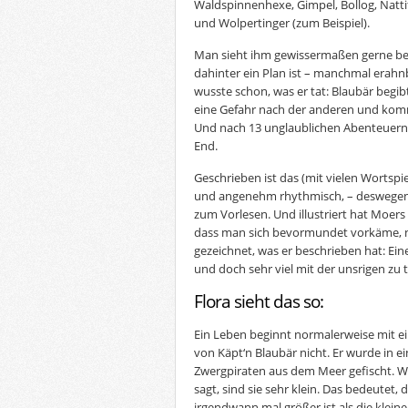
Waldspinnenhexe, Gimpel, Bollog, Natti
und Wolpertinger (zum Beispiel).
Man sieht ihm gewissermaßen gerne be
dahinter ein Plan ist – manchmal erahn
wusste schon, was er tat: Blaubär begibt 
eine Gefahr nach der anderen und komm
Und nach 13 unglaublichen Abenteuern 
End.
Geschrieben ist das (mit vielen Wortspi
und angenehm rhythmisch, – deswegen 
zum Vorlesen. Und illustriert hat Moers
dass man sich bevormundet vorkäme, ne
gezeichnet, was er beschrieben hat: Eine 
und doch sehr viel mit der unsrigen zu 
Flora sieht das so:
Ein Leben beginnt normalerweise mit e
von Käpt‘n Blaubär nicht. Er wurde in 
Zwergpiraten aus dem Meer gefischt. 
sagt, sind sie sehr klein. Das bedeutet, 
irgendwann mal größer ist als die klein