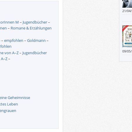
21/04
torInnen M
–
Jugendbücher
–
onen
–
Romane & Erzählungen
)
–
empfohlen
–
Goldmann
–
fohlen
09/05
e von A–Z
–
Jugendbücher
irgen
 A–Z
–
nächs
schwer
meine Geheimnisse
ektes Leben
gengrauen