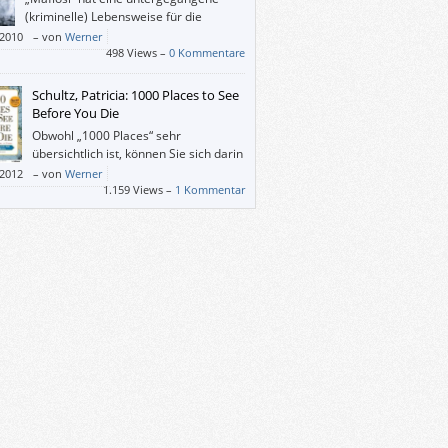
(kriminelle) Lebensweise für die
Nachwelt bewahrt.
/2010
–
von
Werner
498 Views –
0 Kommentare
Schultz, Patricia: 1000 Places to See
Before You Die
Obwohl „1000 Places“ sehr
übersichtlich ist, können Sie sich darin
wunderbar verlieren. Sie werden also
/2012
–
von
Werner
dwann auf Ihrer Couch „aufwachen“ und Ihre
1.159 Views –
1 Kommentar
ten Urlaube planen. Die Auswahl wird Ihnen
 fallen.