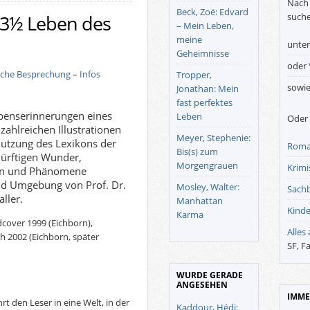
Nach 
Beck, Zoë: Edvard
suche
13½ Leben des
– Mein Leben,
meine
unte
Geheimnisse
oder
iche Besprechung
–
Infos
Tropper,
sowi
Jonathan: Mein
fast perfektes
benserinnerungen eines
Leben
Oder 
zahlreichen Illustrationen
Meyer, Stephenie:
utzung des Lexikons der
Roma
Bis(s) zum
ürftigen Wunder,
Morgengrauen
Krimis
en und Phänomene
d Umgebung von Prof. Dr.
Mosley, Walter:
Sach
ller.
Manhattan
Kinde
Karma
cover 1999 (Eichborn),
Alles
 2002 (Eichborn, später
SF, F
WURDE GERADE
ANGESEHEN
IMME
rt den Leser in eine Welt, in der
Kaddour, Hédi: