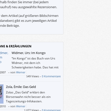
halb finden Sie immer (bei jedem
naufruf) neu ausgewählte Rezensionen.
 dem Artikel (auf größeren Bildschirmen
daneben) gibt es zum jeweiligen Artikel
nde Beiträge.
NE & ERZÄHLUNGEN
Widmer, Urs: Im Kongo
“Im Kongo” ist das Buch von Urs
Widmer, mit dem ich
Schwierigkeiten habe. Das hat mit
der grassierenden Political
/2007
–
von
Werner
ctness zu tun, mit Stereotypen und wohl
549 Views –
0 Kommentare
damit, dass in Österreich Schwarze als
ndealer stigmatisiert werden.
Zola, Émile: Das Geld
Zolas „Das Geld“ erklärt den
Börsenwahn nicht besser als ein
Tageszeitungs-Infokasten.
/2010
–
von
Werner
1.077 Views –
0 Kommentare