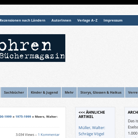
Rezensionen nach Ländern
AutorInnen
Verlage A–Z
Impressum
Sachbücher
Kinder & Jugend
Mehr
Storys, Glossen & Haikus
Verre
<<< ÄHNLICHE
ARCH
ARTIKEL
00-1999
»
1975-1999
» Moers, Walter:
Das i
Esels
Müller, Walter:
1.00
Schräge Vögel
3.034 Views –
1 Kommentar