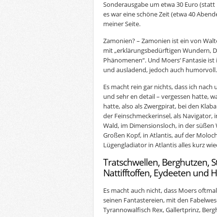
Sonderausgabe um etwa 30 Euro (statt 1
es war eine schöne Zeit (etwa 40 Abende
meiner Seite.
Zamonien? – Zamonien ist ein von Walt
mit „erklärungsbedürftigen Wundern, 
Phänomenen“. Und Moers‘ Fantasie ist 
und ausladend, jedoch auch humorvoll. 
Es macht rein gar nichts, dass ich nach
und sehr en detail – vergessen hatte, wa
hatte, also als Zwergpirat, bei den Klaba
der Feinschmeckerinsel, als Navigator, 
Wald, im Dimensionsloch, in der süßen 
Großen Kopf, in Atlantis, auf der Moloch
Lügengladiator in Atlantis alles kurz wie
Tratschwellen, Berghutzen, St
Nattifftoffen, Eydeeten und 
Es macht auch nicht, dass Moers oftmal
seinen Fantastereien, mit den Fabelwes
Tyrannowalfisch Rex, Gallertprinz, Bergh