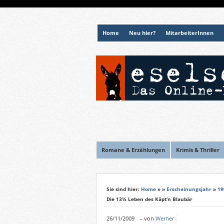
Home
Neu hier?
MitarbeiterInnen
Romane & Erzählungen
Krimis & Thriller
Sie sind hier:
Home
»
»
Erscheinungsjahr
»
19
Die 13½ Leben des Käpt‘n Blaubär
26/11/2009
–
von
Werner