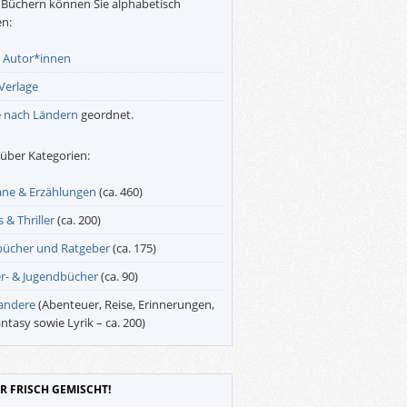
Büchern können Sie alphabetisch
n:
r
Autor*innen
Verlage
e
nach Ländern
geordnet.
über Kategorien:
ne & Erzählungen
(ca. 460)
 & Thriller
(ca. 200)
bücher und Ratgeber
(ca. 175)
r- & Jugendbücher
(ca. 90)
 andere
(Abenteuer, Reise, Erinnerungen,
antasy sowie Lyrik – ca. 200)
R FRISCH GEMISCHT!