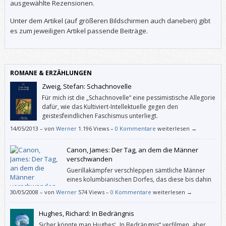
ausgewählte Rezensionen.
Unter dem Artikel (auf größeren Bildschirmen auch daneben) gibt
es zum jeweiligen Artikel passende Beiträge.
ROMANE & ERZÄHLUNGEN
Zweig, Stefan: Schachnovelle
Für mich ist die „Schachnovelle“ eine pessimistische Allegorie
dafür, wie das Kultiviert-Intellektuelle gegen den
geistesfeindlichen Faschismus unterliegt.
14/05/2013
–
von
Werner
1.196 Views –
0 Kommentare
weiterlesen →
Canon, James: Der Tag, an dem die Männer
verschwanden
Guerillakämpfer verschleppen sämtliche Männer
eines kolumbianischen Dorfes, das diese bis dahin
dominiert haben. Die Frauen sind anfangs wie
30/05/2008
–
von
Werner
574 Views –
0 Kommentare
weiterlesen →
gelähmt und lassen das Dorf verkommen, doch nach einem
schrecklichen, kathartischen Erlebnis organisieren sie gemeinsam ihr
Hughes, Richard: In Bedrängnis
Überleben und führen schließlich eine Art Matriarchat ein, das James
Canon nicht als Paradies auf Erden, aber doch als (arbeits- und)
Sicher könnte man Hughes‘ „In Bedrängnis“ verfilmen, aber