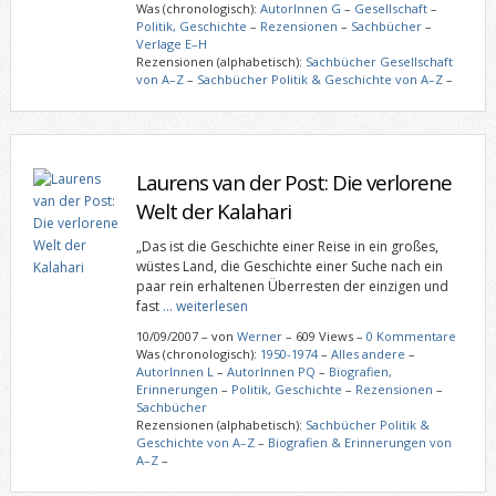
Was (chronologisch):
AutorInnen G
–
Gesellschaft
–
Politik, Geschichte
–
Rezensionen
–
Sachbücher
–
Verlage E–H
Rezensionen (alphabetisch):
Sachbücher Gesellschaft
von A–Z
–
Sachbücher Politik & Geschichte von A–Z
–
Laurens van der Post: Die verlorene
Welt der Kalahari
„Das ist die Geschichte einer Reise in ein großes,
wüstes Land, die Geschichte einer Suche nach ein
paar rein erhaltenen Überresten der einzigen und
fast
… weiterlesen
10/09/2007
–
von
Werner
– 609 Views –
0 Kommentare
Was (chronologisch):
1950-1974
–
Alles andere
–
AutorInnen L
–
AutorInnen PQ
–
Biografien,
Erinnerungen
–
Politik, Geschichte
–
Rezensionen
–
Sachbücher
Rezensionen (alphabetisch):
Sachbücher Politik &
Geschichte von A–Z
–
Biografien & Erinnerungen von
A–Z
–