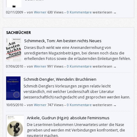
02/11/2009
–
von
Werner
630 Views –
0 Kommentare
weiterlesen →
SACHBÜCHER
Schimmeck, Tom: Am besten nichts Neues
Dieses Buch wirkt wie eine Aneinanderreihung von
unredigierten Magazinbeiträgen, bei denen noch dazu die
erhellenden Fotos sowie die erläuternden Einleitungen fehlen.
07/06/2010
–
von
Werner
991 Views –
0 Kommentare
weiterlesen →
Schmidt-Dengler, Wendelin: Bruchlinien
Schmidt-Denglers Vorlesungen zeigen relativ leicht
verständlich, mit welcher Leidenschaft über Literatur
(wissenschaftlich) nachgedacht und gesprochen werden kann.
10/05/2010
–
von
Werner
747 Views –
0 Kommentare
weiterlesen →
Ankele, Gudrun (Hg.in): absolute Feminismus
Die LeserInnen bekommen Unerwartetes unter die Nase
gerieben und werden mit Verbindungen konfrontiert, die
neugierig machen.