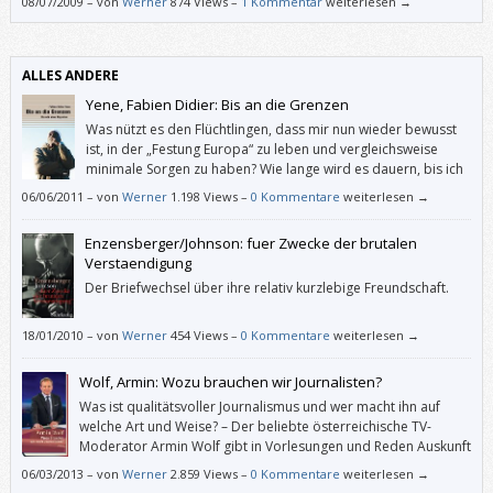
08/07/2009
–
von
Werner
874 Views –
1 Kommentar
weiterlesen →
Begeisterung verschlungen.
ALLES ANDERE
Yene, Fabien Didier: Bis an die Grenzen
Was nützt es den Flüchtlingen, dass mir nun wieder bewusst
ist, in der „Festung Europa“ zu leben und vergleichsweise
minimale Sorgen zu haben? Wie lange wird es dauern, bis ich
das wieder verdrängt habe?
06/06/2011
–
von
Werner
1.198 Views –
0 Kommentare
weiterlesen →
Enzensberger/Johnson: fuer Zwecke der brutalen
Verstaendigung
Der Briefwechsel über ihre relativ kurzlebige Freundschaft.
18/01/2010
–
von
Werner
454 Views –
0 Kommentare
weiterlesen →
Wolf, Armin: Wozu brauchen wir Journalisten?
Was ist qualitätsvoller Journalismus und wer macht ihn auf
welche Art und Weise? – Der beliebte österreichische TV-
Moderator Armin Wolf gibt in Vorlesungen und Reden Auskunft
über E-, U- und K-Journalismus und über unsere Medienwelt.
06/03/2013
–
von
Werner
2.859 Views –
0 Kommentare
weiterlesen →