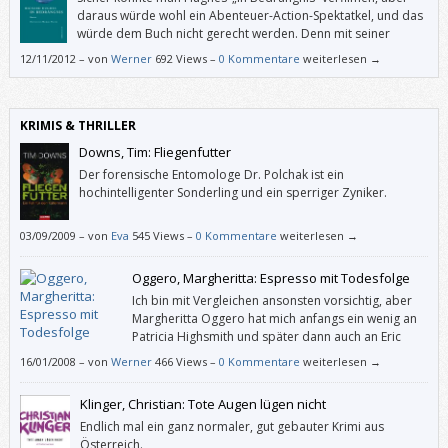
freudvolle Alternative zu patriarchalen Strukturen schildert.
daraus würde wohl ein Abenteuer-Action-Spektatkel, und das
würde dem Buch nicht gerecht werden. Denn mit seiner
sachlichen Prosa reizt Hughes zum einen die Fantasie der
12/11/2012
–
von
Werner
692 Views –
0 Kommentare
weiterlesen →
Lesenden, sich die unglaublichen Geschehnisse auf einem Frachtschiff
auszumalen, das in einen übermächtigen Hurrikan gerät. Zum anderen
beschreibt er die „biblischen“ Prüfungen der Mannschaft zwar mit
knappen Angaben, doch man kann sich diese besser vorstellen als in
KRIMIS & THRILLER
vielen weit ausgebreiteten psychologischen Porträts.
Downs, Tim: Fliegenfutter
Der forensische Entomologe Dr. Polchak ist ein
hochintelligenter Sonderling und ein sperriger Zyniker.
03/09/2009
–
von
Eva
545 Views –
0 Kommentare
weiterlesen →
Oggero, Margheritta: Espresso mit Todesfolge
Ich bin mit Vergleichen ansonsten vorsichtig, aber
Margheritta Oggero hat mich anfangs ein wenig an
Patricia Highsmith und später dann auch an Eric
Ambler erinnert.
16/01/2008
–
von
Werner
466 Views –
0 Kommentare
weiterlesen →
Klinger, Christian: Tote Augen lügen nicht
Endlich mal ein ganz normaler, gut gebauter Krimi aus
Österreich.