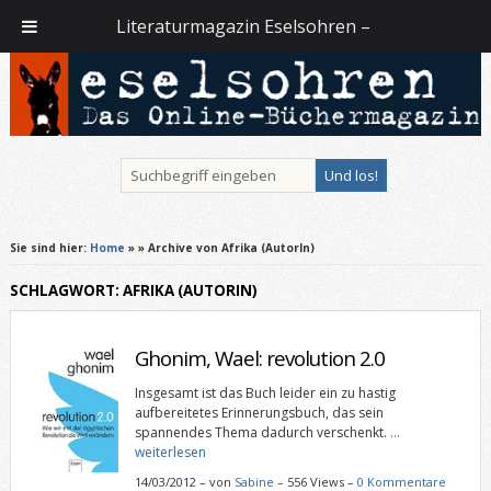
Literaturmagazin Eselsohren –
Sie sind hier:
Home
»
» Archive von Afrika (AutorIn)
SCHLAGWORT: AFRIKA (AUTORIN)
Ghonim, Wael: revolution 2.0
Insgesamt ist das Buch leider ein zu hastig
aufbereitetes Erinnerungsbuch, das sein
spannendes Thema dadurch verschenkt.
…
weiterlesen
14/03/2012
–
von
Sabine
– 556 Views –
0 Kommentare