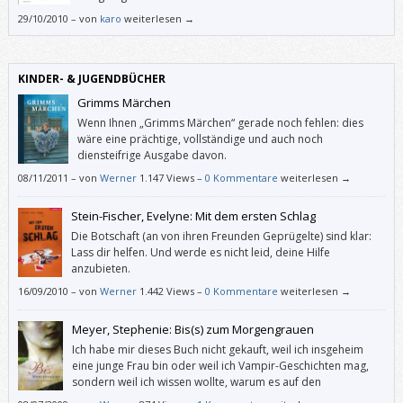
29/10/2010
–
von
karo
weiterlesen →
KINDER- & JUGENDBÜCHER
Grimms Märchen
Wenn Ihnen „Grimms Märchen“ gerade noch fehlen: dies
wäre eine prächtige, vollständige und auch noch
diensteifrige Ausgabe davon.
08/11/2011
–
von
Werner
1.147 Views –
0 Kommentare
weiterlesen →
Stein-Fischer, Evelyne: Mit dem ersten Schlag
Die Botschaft (an von ihren Freunden Geprügelte) sind klar:
Lass dir helfen. Und werde es nicht leid, deine Hilfe
anzubieten.
16/09/2010
–
von
Werner
1.442 Views –
0 Kommentare
weiterlesen →
Meyer, Stephenie: Bis(s) zum Morgengrauen
Ich habe mir dieses Buch nicht gekauft, weil ich insgeheim
eine junge Frau bin oder weil ich Vampir-Geschichten mag,
sondern weil ich wissen wollte, warum es auf den
Bestsellerlisten ganz oben steht. Und ich habe es mit