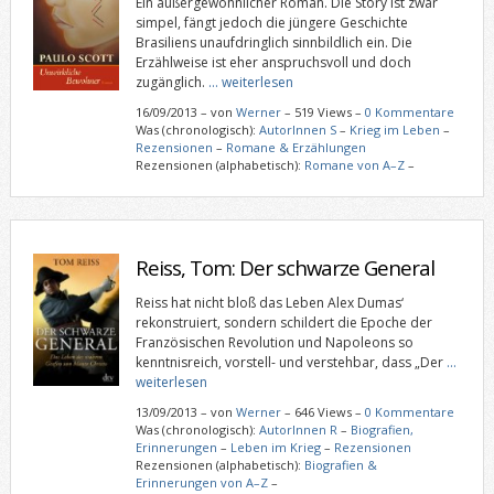
Ein außergewöhnlicher Roman. Die Story ist zwar
simpel, fängt jedoch die jüngere Geschichte
Brasiliens unaufdringlich sinnbildlich ein. Die
Erzählweise ist eher anspruchsvoll und doch
zugänglich.
… weiterlesen
16/09/2013
–
von
Werner
– 519 Views –
0 Kommentare
Was (chronologisch):
AutorInnen S
–
Krieg im Leben
–
Rezensionen
–
Romane & Erzählungen
Rezensionen (alphabetisch):
Romane von A–Z
–
Reiss, Tom: Der schwarze General
Reiss hat nicht bloß das Leben Alex Dumas‘
rekonstruiert, sondern schildert die Epoche der
Französischen Revolution und Napoleons so
kenntnisreich, vorstell- und verstehbar, dass „Der
…
weiterlesen
13/09/2013
–
von
Werner
– 646 Views –
0 Kommentare
Was (chronologisch):
AutorInnen R
–
Biografien,
Erinnerungen
–
Leben im Krieg
–
Rezensionen
Rezensionen (alphabetisch):
Biografien &
Erinnerungen von A–Z
–