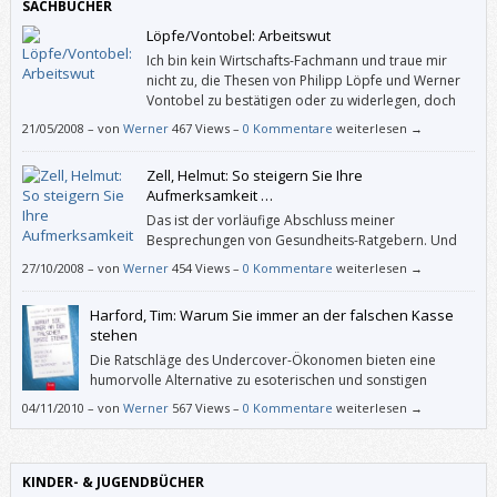
SACHBÜCHER
Löpfe/Vontobel: Arbeitswut
Ich bin kein Wirtschafts-Fachmann und traue mir
nicht zu, die Thesen von Philipp Löpfe und Werner
Vontobel zu bestätigen oder zu widerlegen, doch
ich finde ihren Ansatz “Steigende Produktivität führt
21/05/2008
–
von
Werner
467 Views –
0 Kommentare
weiterlesen →
zu sinkender Beschäftigung” beachtenswert. Und das nicht, weil sie
sinngemäß meinen, wir würden alle zu viel arbeiten (außer denen, die
Zell, Helmut: So steigern Sie Ihre
keine Arbeit haben, aber unbedingt eine haben wollen oder müssen).
Aufmerksamkeit …
Das ist der vorläufige Abschluss meiner
Besprechungen von Gesundheits-Ratgebern. Und
während man in den meisten anderen Ratgebern
27/10/2008
–
von
Werner
454 Views –
0 Kommentare
weiterlesen →
die jeweiligen – in aller Kürze verabreichten – Grundlagen in der Regel
glauben muss und dann Übungen vorgeschlagen bekommt, die man
Harford, Tim: Warum Sie immer an der falschen Kasse
ausprobiert oder auch nicht, weiht Helmut Zell ausführlich und
stehen
verständlich in die „Theorie der Aufmerksamkeit“ ein.
Die Ratschläge des Undercover-Ökonomen bieten eine
humorvolle Alternative zu esoterischen und sonstigen
Formen der Lebensberatung.
04/11/2010
–
von
Werner
567 Views –
0 Kommentare
weiterlesen →
KINDER- & JUGENDBÜCHER