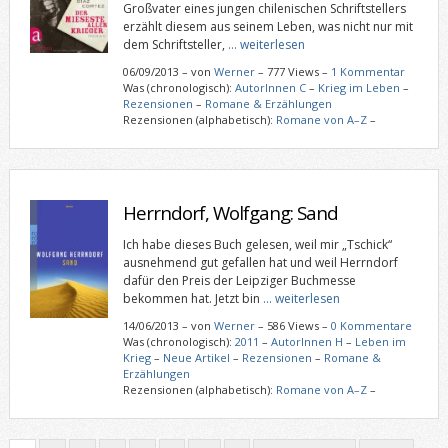
Großvater eines jungen chilenischen Schriftstellers
erzählt diesem aus seinem Leben, was nicht nur mit
dem Schriftsteller,
… weiterlesen
06/09/2013
–
von
Werner
– 777 Views –
1 Kommentar
Was (chronologisch):
AutorInnen C
–
Krieg im Leben
–
Rezensionen
–
Romane & Erzählungen
Rezensionen (alphabetisch):
Romane von A–Z
–
Herrndorf, Wolfgang: Sand
Ich habe dieses Buch gelesen, weil mir „Tschick“
ausnehmend gut gefallen hat und weil Herrndorf
dafür den Preis der Leipziger Buchmesse
bekommen hat. Jetzt bin
… weiterlesen
14/06/2013
–
von
Werner
– 586 Views –
0 Kommentare
Was (chronologisch):
2011
–
AutorInnen H
–
Leben im
Krieg
–
Neue Artikel
–
Rezensionen
–
Romane &
Erzählungen
Rezensionen (alphabetisch):
Romane von A–Z
–