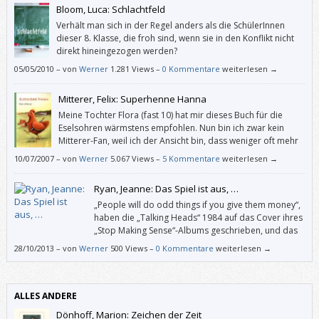
Bloom, Luca: Schlachtfeld
Verhält man sich in der Regel anders als die SchülerInnen
dieser 8. Klasse, die froh sind, wenn sie in den Konflikt nicht
direkt hineingezogen werden?
05/05/2010
–
von
Werner
1.281 Views –
0 Kommentare
weiterlesen →
Mitterer, Felix: Superhenne Hanna
Meine Tochter Flora (fast 10) hat mir dieses Buch für die
Eselsohren wärmstens empfohlen. Nun bin ich zwar kein
Mitterer-Fan, weil ich der Ansicht bin, dass weniger oft mehr
ist, und weil dieser Autor in seine Dramen gerne möglichst
10/07/2007
–
von
Werner
5.067 Views –
5 Kommentare
weiterlesen →
alle Probleme dieser Welt stopft, aber in “Superhenne Hanna” macht er
gerade das nicht.
Ryan, Jeanne: Das Spiel ist aus, …
„People will do odd things if you give them money“,
haben die „Talking Heads“ 1984 auf das Cover ihres
„Stop Making Sense“-Albums geschrieben, und das
beschreibt dieses Buch ganz gut. Zum einen
28/10/2013
–
von
Werner
500 Views –
0 Kommentare
weiterlesen →
machen darin Teenager für Geld haarsträubende Dinge, zum anderen
ergibt die Story nach und nach immer weniger Sinn.
ALLES ANDERE
Dönhoff, Marion: Zeichen der Zeit