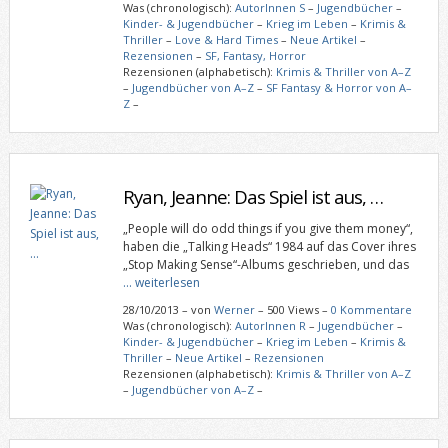
Was (chronologisch):
AutorInnen S
–
Jugendbücher
–
Kinder- & Jugendbücher
–
Krieg im Leben
–
Krimis &
Thriller
–
Love & Hard Times
–
Neue Artikel
–
Rezensionen
–
SF, Fantasy, Horror
Rezensionen (alphabetisch):
Krimis & Thriller von A–Z
–
Jugendbücher von A–Z
–
SF Fantasy & Horror von A–
Z
–
Ryan, Jeanne: Das Spiel ist aus, …
„People will do odd things if you give them money“,
haben die „Talking Heads“ 1984 auf das Cover ihres
„Stop Making Sense“-Albums geschrieben, und das
… weiterlesen
28/10/2013
–
von
Werner
– 500 Views –
0 Kommentare
Was (chronologisch):
AutorInnen R
–
Jugendbücher
–
Kinder- & Jugendbücher
–
Krieg im Leben
–
Krimis &
Thriller
–
Neue Artikel
–
Rezensionen
Rezensionen (alphabetisch):
Krimis & Thriller von A–Z
–
Jugendbücher von A–Z
–