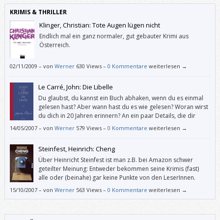
KRIMIS & THRILLER
Klinger, Christian: Tote Augen lügen nicht
Endlich mal ein ganz normaler, gut gebauter Krimi aus
Österreich.
02/11/2009
–
von
Werner
630 Views –
0 Kommentare
weiterlesen →
Le Carré, John: Die Libelle
Du glaubst, du kannst ein Buch abhaken, wenn du es einmal
gelesen hast? Aber wann hast du es wie gelesen? Woran wirst
du dich in 20 Jahren erinnern? An ein paar Details, die dir
dann unwichtig vorkommen? Was bleibt von all dem Kultur-
14/05/2007
–
von
Werner
579 Views –
0 Kommentare
weiterlesen →
Konsum: ein paar “falsche“ Erinnerungen?
Steinfest, Heinrich: Cheng
Über Heinricht Steinfest ist man z.B. bei Amazon schwer
geteilter Meinung: Entweder bekommen seine Krimis (fast)
alle oder (beinahe) gar keine Punkte von den LeserInnen.
Tatsächlich treibt Steinfest das, was man mittlerweile als
15/10/2007
–
von
Werner
563 Views –
0 Kommentare
weiterlesen →
österreichischen Krimi typisiert hat, auf die Spitze.