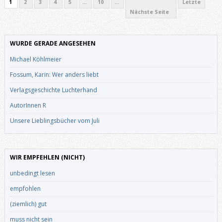
1
2
3
4
5
...
10
...
Letzte
Nächste Seite
WURDE GERADE ANGESEHEN
Michael Köhlmeier
Fossum, Karin: Wer anders liebt
Verlagsgeschichte Luchterhand
AutorInnen R
Unsere Lieblingsbücher vom Juli
WIR EMPFEHLEN (NICHT)
unbedingt lesen
empfohlen
(ziemlich) gut
muss nicht sein