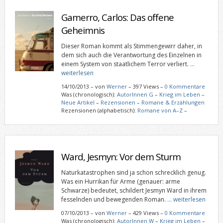
Gamerro, Carlos: Das offene
Geheimnis
Dieser Roman kommt als Stimmengewirr daher, in
dem sich auch die Verantwortung des Einzelnen in
einem System von staatlichem Terror verliert.
…
weiterlesen
14/10/2013
–
von
Werner
– 397 Views –
0 Kommentare
Was (chronologisch):
AutorInnen G
–
Krieg im Leben
–
Neue Artikel
–
Rezensionen
–
Romane & Erzählungen
Rezensionen (alphabetisch):
Romane von A–Z
–
Ward, Jesmyn: Vor dem Sturm
Naturkatastrophen sind ja schon schrecklich genug.
Was ein Hurrikan für Arme (genauer: arme
Schwarze) bedeutet, schildert Jesmyn Ward in ihrem
fesselnden und bewegenden Roman.
… weiterlesen
07/10/2013
–
von
Werner
– 429 Views –
0 Kommentare
Was (chronologisch):
AutorInnen W
–
Krieg im Leben
–