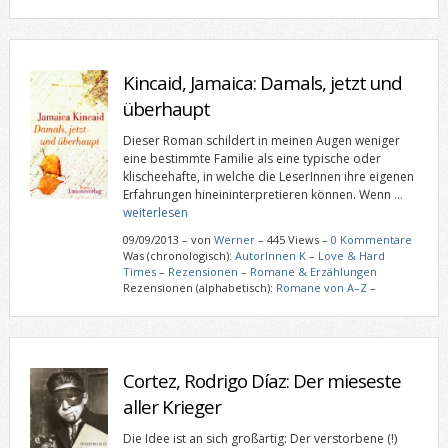
Kincaid, Jamaica: Damals, jetzt und
überhaupt
Dieser Roman schildert in meinen Augen weniger
eine bestimmte Familie als eine typische oder
klischeehafte, in welche die LeserInnen ihre eigenen
Erfahrungen hineininterpretieren können. Wenn
…
weiterlesen
09/09/2013
–
von
Werner
– 445 Views –
0 Kommentare
Was (chronologisch):
AutorInnen K
–
Love & Hard
Times
–
Rezensionen
–
Romane & Erzählungen
Rezensionen (alphabetisch):
Romane von A–Z
–
Cortez, Rodrigo Díaz: Der mieseste
aller Krieger
Die Idee ist an sich großartig: Der verstorbene (!)