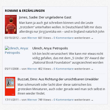
ROMANE & ERZÄHLUNGEN
Jones, Sadie: Der ungeladene Gast
Man kann ja auch gut schreiben können und die Leute
„trotzdem“ unterhalten wollen. In Deutschland fällt mir dazu
allerdings nur Jörg Juretzka ein – und in England natürlich John
le Carré. Und seit Neuestem Sadie Jones. „Der ungeladene
03/10/2012
–
von
Werner
661 Views –
0 Kommentare
weiterlesen →
Gast“ könnte man als Soft-Horror-Roman bezeichnen – oder als Roman,
den Jones im Stile von Horror-Romanen verfasst hat. Das Buch macht in
Ulinich, Anya: Petropolis
jedem Fall Spaß.
Ich bin leicht verunsichert: Wie kann mir etwas nicht
völlig gefallen, das mit dem „5 Under 35“-Award der
„National Book Foundation“ ausgezeichnet worden
ist? Doch was soll ich machen: Von Anya Ulinichs
05/11/2008
–
von
Werner
402 Views –
0 Kommentare
weiterlesen →
„Petropolis“ hat mich nur der erste und der vierte Teil überzeugt.
Buzzati, Dino: Aus Richtung der unsichtbaren Urwälder
Man schmunzelt oder lacht über diese satirischen bis
grotesken Miniaturen, auch oder gerade weil man sich selbst in
ihnen wieder findet.
17/11/2011
–
von
Werner
749 Views –
0 Kommentare
weiterlesen →