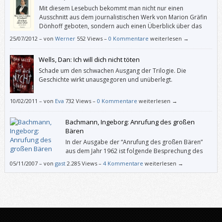
Mit diesem Lesebuch bekommt man nicht nur einen
Ausschnitt aus dem journalistischen Werk von Marion Gräfin
Dönhoff geboten, sondern auch einen Überblick über das
Geschehen und die Veränderungen in Deutschland und der
25/07/2012
–
von
Werner
552 Views –
0 Kommentare
weiterlesen →
Welt zwischen den 1940er-Jahren und 2001. „Zeichen der Zeit“ eignet
sich als kluge Ergänzung zu unseren Geschichtsbüchern.
Wells, Dan: Ich will dich nicht töten
Schade um den schwachen Ausgang der Trilogie. Die
Geschichte wirkt unausgegoren und unüberlegt.
10/02/2011
–
von
Eva
732 Views –
0 Kommentare
weiterlesen →
Bachmann, Ingeborg: Anrufung des großen
Bären
In der Ausgabe der “Anrufung des großen Bären”
aus dem Jahr 1962 ist folgende Besprechung des
Verlegers Siegfried Unseld abgedruckt, die wir
05/11/2007
–
von
gast
2.285 Views –
4 Kommentare
weiterlesen →
niemandem vorenthalten möchten.